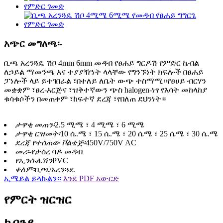
አጭር መግለጫ፡-
ቢጫ አረንጓዴ ሽቦ 4mm 6mm መዳብ የፀሐይ ግርዶሽ የምድር ኬብል
ለኃይል ማመንጫ እና ተያያዥነት ላላቸው የግንኙነት ክፍሎች በፀሐይ
ፓነሎች ላይ ይተገበራል ፣በተለይ ለቤት ውጭ ተስማሚ።የፀሀይ ብርሃን
መቋቋም ፣ፀረ-እርጅና ፣ዝቅተኛውን ጭስ halogen-ነፃ የእሳት መከላከያ
ቁሳቁሶችን በመጠቀም ፣ከፍተኛ ደረጃ ፣የበለጠ ደህንነት።
ታዋቂ መጠን፡
2.5 ሚሜ ፣ 4 ሚሜ ፣ 6 ሚሜ
ታዋቂ ርዝመት፡
10 ሴ.ሜ ፣ 15 ሴ.ሜ ፣ 20 ሴሜ ፣ 25 ሴሜ ፣ 30 ሴ.ሜ
ደረጃ የተሰጠው ቮልቴጅ፡
450V/750V AC
መሪ፡-
የታሰረ ባዶ መዳብ
የኢንሱሌሽን
PVC
ቀለም፡
ቢጫ/አረንጓዴ
ኢሜይል ይላኩልን።
እንደ PDF አውርድ
የምርት ዝርዝር
ኩባንያ