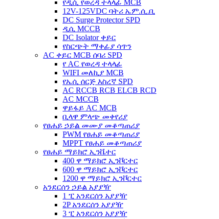
የዲሲ የወረዳ ተላላፊ MCB
12V-125VDC ባትሪ ኤም.ሲ.ቢ
DC Surge Protector SPD
ዲሲ MCCB
DC Isolator ቀይር
የስርጭት ማቀፊያ ሳጥን
AC ቀይር MCB ሰባሪ SPD
የ AC የወረዳ ተላላፊ
WIFI መለኪያ MCB
የኤሲ ሰርጅ እስረኛ SPD
AC RCCB RCB ELCB RCD
AC MCCB
ዋይፋይ AC MCB
ቢላዋ ምላጭ መቀየሪያ
የፀሐይ ኃይል መሙያ መቆጣጠሪያ
PWM የፀሐይ መቆጣጠሪያ
MPPT የፀሐይ መቆጣጠሪያ
የፀሐይ ማይክሮ ኢንቬተር
400 ዋ ማይክሮ ኢንቮርተር
600 ዋ ማይክሮ ኢንቮርተር
1200 ዋ ማይክሮ ኢንቮርተር
አንደርሰን ኃይል አያያዥ
1 ፒ አንደርሰን አያያዥ
2P አንደርሰን አያያዥ
3 ፒ አንደርሰን አያያዥ