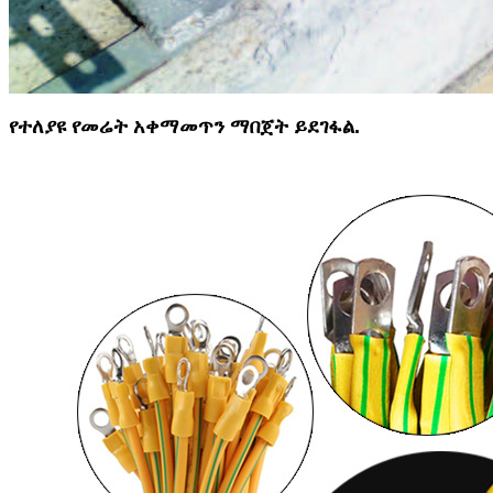
የተለያዩ የመሬት አቀማመጥን ማበጀት ይደገፋል.