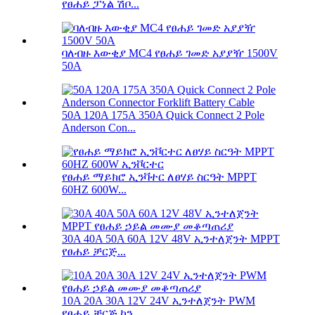
የፀሐይ ፓነል ሽቦ...
ባለብዙ እውቂያ MC4 የፀሐይ ገመድ አያያዥ 1500V
50A
50A 120A 175A 350A Quick Connect 2 Pole
Anderson Con...
የፀሐይ ማይክሮ ኢንቫተር ለፀሃይ ስርዓት MPPT
60HZ 600W...
30A 40A 50A 60A 12V 48V ኢንተለጀንት MPPT
የፀሐይ ቻርጅ...
10A 20A 30A 12V 24V ኢንተለጀንት PWM
የፀሐይ ቻርጅ ኮን...