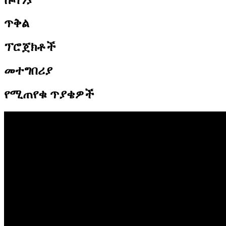
ጥቅል
ፕሮጀክቶች
መተግበሪያ
የሚጠየቁ ጥያቄዎች