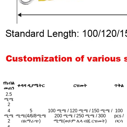
የኬብል
ቀዳዳ ዲያሜትር
ርዝመት
ጥቅል
መጠን
2.5
ሚሜ
2
4
5
100 ሚሜ / 120 ሚሜ / 150 ሚሜ /
100
ሚሜ
ሚሜ
(4/6/8ሚሜ
200 ሚሜ / 250 ሚሜ / 300
pcs /
2
በአማራጭ)
ሚሜ
(ወይም ሌላ ብጁ ርዝመት)
ቦርሳ