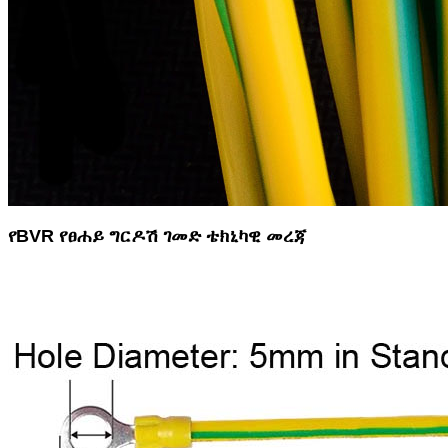
የBVR የፀሐይ ግርዶሽ ገመድ ቴክኒካዊ መረጃ