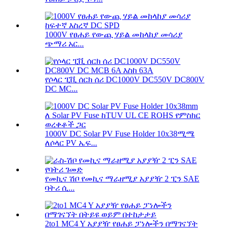
1000V የፀሐይ የውጪ ሃይል መከላከያ መሳሪያ
ጭማሪ አር...
የሶላር ፒቪ ሰርክ ሰሪ DC1000V DC550V DC800V
DC MC...
1000V DC Solar PV Fuse Holder 10x38ሚሜ
ለሶላር PV ኤፍ...
የመኪና ሽቦ የመኪና ማራዘሚያ አያያዥ 2 ፒን SAE
ባትሪ ሲ...
2to1 MC4 Y አያያዥ የፀሐይ ፓነሎችን በማገናኘት