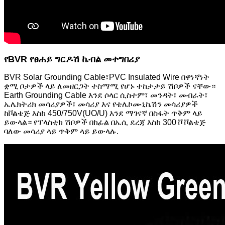
የBVR የፀሐይ ግርዶሽ ኬብል መተግበሪያ
BVR Solar Grounding Cable፣PVC Insulated Wire በዋነኛነት
ቋሚ ቦታዎች ላይ ለመዘርጋት ተስማሚ የሆኑ ተከታታይ ሽቦዎች ናቸው።
Earth Grounding Cable እንደ ሶላር ሲስተም፣ መንዳት፣ መብራት፣
ኤሌክትሪክ መሳሪያዎች፣ መሳሪያ እና የቴሌኮሙኒኬሽን መሳሪያዎች
ከቮልቴጅ እስከ 450/750V(UO/U) እንደ ማገናኛ በስፋት ጥቅም ላይ
ይውላል። የፕላስቲክ ሽቦዎች በከፊል በኤሲ ደረጃ እስከ 300 ቮ ቮልቴጅ
ባለው መሳሪያ ላይ ጥቅም ላይ ይውላሉ.