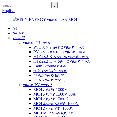
English
ቤት
ስለ እኛ
ምርቶች
የፀሐይ ፒቪ ገመድ
PV1-ኤፍ ነጠላ ኮር የፀሐይ ገመድ
PV1-ኤፍ ድርብ ኮር የፀሐይ ገመድ
H1Z2Z2-K አንድ ኮር የፀሐይ ገመድ
H1Z2Z2-K መንታ ኮር የፀሐይ ገመድ
Earth Ground ኬብል
የባትሪ ግንኙነት ገመድ
የፀሐይ ገመድ ክሊፕ
የፀሐይ ገመድ ማሰሪያ
የፀሐይ PV ማገናኛ
MC4 አያያዥ 1000V
MC4 አያያዥ 1500V 50A
MC4 አያያዥ 10mm2
MC4 ፊውዝ አያያዥ 1000V
MC4 ፊውዝ ያዥ 1500V
MC4 M12 ፓነል አያያዥ