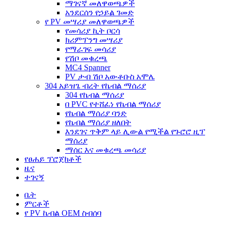
ማገናኛ መለዋወጫዎች
አንደርሰን የኃይል ገመድ
የ PV መሣሪያ መለዋወጫዎች
የመሳሪያ ኪት ቦርሳ
ክሪምፕንግ መሣሪያ
የማራገፍ መሳሪያ
የሽቦ መቁረጫ
MC4 Spanner
PV ታብ ሽቦ አውቶቡስ አሞሌ
304 አይዝጌ ብረት የኬብል ማሰሪያ
304 የኬብል ማሰሪያ
በ PVC የተሸፈነ የኬብል ማሰሪያ
የኬብል ማሰሪያ ባንድ
የኬብል ማሰሪያ ዘለበት
እንደገና ጥቅም ላይ ሊውል የሚችል የጉሮሮ ዚፕ
ማሰሪያ
ማሰር እና መቁረጫ መሳሪያ
የፀሐይ ፕሮጀክቶች
ዜና
ተገናኝ
ቤት
ምርቶች
የ PV ኬብል OEM ስብሰባ