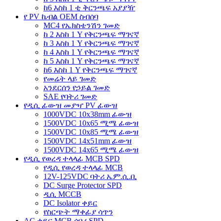
ከ6 እስከ 1 ቲ ቅርንጫፍ አያያዥ
የ PV ኬብል OEM ስብሰባ
MC4 የኤክስቴንሽን ገመድ
ከ 2 እስከ 1 Y የቅርንጫፍ ማገናኛ
ከ 3 እስከ 1 Y የቅርንጫፍ ማገናኛ
ከ 4 እስከ 1 Y የቅርንጫፍ ማገናኛ
ከ 5 እስከ 1 Y የቅርንጫፍ ማገናኛ
ከ6 እስከ 1 Y የቅርንጫፍ ማገናኛ
የመሬት ላይ ገመድ
አንደርሰን የኃይል ገመድ
SAE የባትሪ ገመድ
የዲሲ ፊውዝ መያዣ PV ፊውዝ
1000VDC 10x38mm ፊውዝ
1500VDC 10x65 ሚሜ ፊውዝ
1500VDC 10x85 ሚሜ ፊውዝ
1500VDC 14x51mm ፊውዝ
1500VDC 14x65 ሚሜ ፊውዝ
የዲሲ የወረዳ ተላላፊ MCB SPD
የዲሲ የወረዳ ተላላፊ MCB
12V-125VDC ባትሪ ኤም.ሲ.ቢ
DC Surge Protector SPD
ዲሲ MCCB
DC Isolator ቀይር
የስርጭት ማቀፊያ ሳጥን
AC ቀይር MCB ሰባሪ SPD