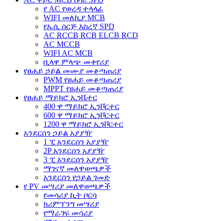
የ AC የወረዳ ተላላፊ
WIFI መለኪያ MCB
የኤሲ ሰርጅ እስረኛ SPD
AC RCCB RCB ELCB RCD
AC MCCB
WIFI AC MCB
ቢላዋ ምላጭ መቀየሪያ
የፀሐይ ኃይል መሙያ መቆጣጠሪያ
PWM የፀሐይ መቆጣጠሪያ
MPPT የፀሐይ መቆጣጠሪያ
የፀሐይ ማይክሮ ኢንቬተር
400 ዋ ማይክሮ ኢንቮርተር
600 ዋ ማይክሮ ኢንቮርተር
1200 ዋ ማይክሮ ኢንቮርተር
አንደርሰን ኃይል አያያዥ
1 ፒ አንደርሰን አያያዥ
2P አንደርሰን አያያዥ
3 ፒ አንደርሰን አያያዥ
ማገናኛ መለዋወጫዎች
አንደርሰን የኃይል ገመድ
የ PV መሣሪያ መለዋወጫዎች
የመሳሪያ ኪት ቦርሳ
ክሪምፕንግ መሣሪያ
የማራገፍ መሳሪያ