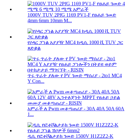
1000V TUV 2PfG 1169 PV1-F የፀሐይ ገመድ
4mm 6mm 10mm M...
የሶላር ፓነል አያያዥ MC4 ከዲሲ 1000 ቪ TUV ጋር
ጸድቋል
ጥሩ ጥራት ያለው የ PV ገመድ ማሰሪያ - 2to1 MC4
Y Con...
አምራች ለ Pwm መቆጣጠሪያ - 30A 40A 50A 60A
1...
ዲሲ የፎቶቮልታይክ ገመድ 1500V H1Z2Z2-K