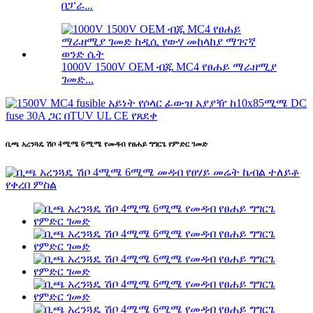
በፓራ...
1000V 1500V OEM ብጁ MC4 የፀሐይ ማራዘሚያ
ገመድ...
ቢጫ አረንጓዴ ሽቦ 4ሚሜ 6ሚሜ የመዳብ የፀሐይ ግግርጌ የምድር ገመድ