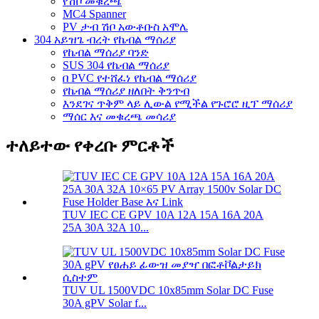
የሽቦ መቁረጫ
MC4 Spanner
PV ታብ ሽቦ አውቶቡስ አሞሌ
304 አይዝጌ ብረት የኬብል ማሰሪያ
የኬብል ማሰሪያ ባንድ
SUS 304 የኬብል ማሰሪያ
በ PVC የተሸፈነ የኬብል ማሰሪያ
የኬብል ማሰሪያ ዘለበት ቅንጥብ
እንደገና ጥቅም ላይ ሊውል የሚችል የጉሮሮ ዚፕ ማሰሪያ
ማሰር እና መቁረጫ መሳሪያ
ተለይተው የቀረቡ ምርቶች
TUV IEC CE GPV 10A 12A 15A 16A 20A
25A 30A 32A 10...
TUV UL 1500VDC 10x85mm Solar DC Fuse
30A gPV Solar f...