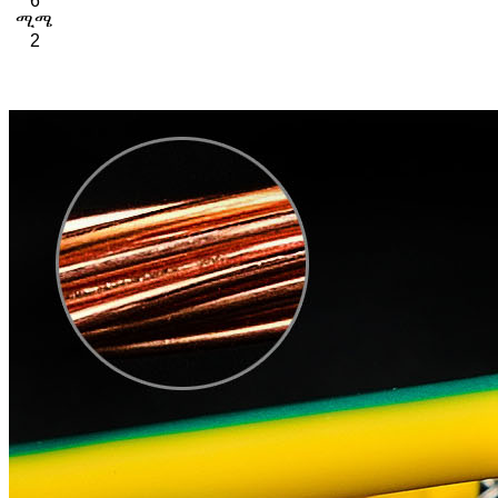
6
ሚሜ
2