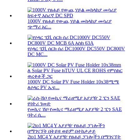
1000V የፀሐይ የውጪ ሃይል መከላከያ መሳሪያ
ጭማሪ አር...
የሶላር ፒቪ ሰርክ ሰሪ DC1000V DC550V DC800V
DC MC...
1000V DC Solar PV Fuse Holder 10x38ሚሜ
ለሶላር PV ኤፍ...
የመኪና ሽቦ የመኪና ማራዘሚያ አያያዥ 2 ፒን SAE
ባትሪ ሲ...
2to1 MC4 Y አያያዥ የፀሐይ ፓነሎችን በማገናኘት