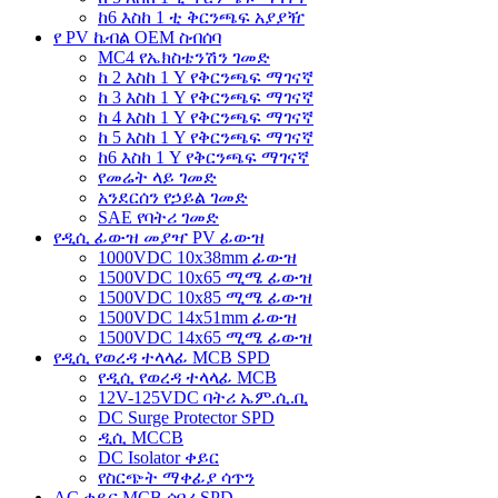
ከ6 እስከ 1 ቲ ቅርንጫፍ አያያዥ
የ PV ኬብል OEM ስብሰባ
MC4 የኤክስቴንሽን ገመድ
ከ 2 እስከ 1 Y የቅርንጫፍ ማገናኛ
ከ 3 እስከ 1 Y የቅርንጫፍ ማገናኛ
ከ 4 እስከ 1 Y የቅርንጫፍ ማገናኛ
ከ 5 እስከ 1 Y የቅርንጫፍ ማገናኛ
ከ6 እስከ 1 Y የቅርንጫፍ ማገናኛ
የመሬት ላይ ገመድ
አንደርሰን የኃይል ገመድ
SAE የባትሪ ገመድ
የዲሲ ፊውዝ መያዣ PV ፊውዝ
1000VDC 10x38mm ፊውዝ
1500VDC 10x65 ሚሜ ፊውዝ
1500VDC 10x85 ሚሜ ፊውዝ
1500VDC 14x51mm ፊውዝ
1500VDC 14x65 ሚሜ ፊውዝ
የዲሲ የወረዳ ተላላፊ MCB SPD
የዲሲ የወረዳ ተላላፊ MCB
12V-125VDC ባትሪ ኤም.ሲ.ቢ
DC Surge Protector SPD
ዲሲ MCCB
DC Isolator ቀይር
የስርጭት ማቀፊያ ሳጥን
AC ቀይር MCB ሰባሪ SPD