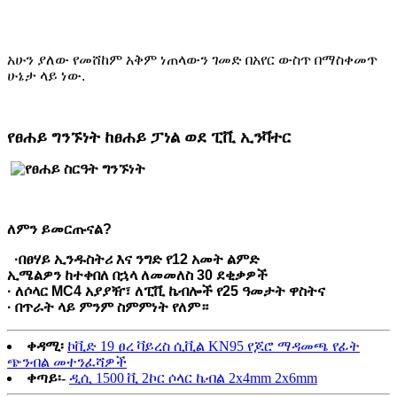
አሁን ያለው የመሸከም አቅም ነጠላውን ገመድ በአየር ውስጥ በማስቀመጥ
ሁኔታ ላይ ነው.
የፀሐይ ግንኙነት ከፀሐይ ፓነል ወደ ፒቪ ኢንቫተር
ለምን ይመርጡናል?
·
በፀሃይ ኢንዱስትሪ እና ንግድ የ12 አመት ልምድ
ኢሜልዎን ከተቀበለ በኋላ ለመመለስ 30 ደቂቃዎች
· ለሶላር MC4 አያያዥ፣ ለፒቪ ኬብሎች የ25 ዓመታት ዋስትና
· በጥራት ላይ ምንም ስምምነት የለም።
ቀዳሚ፡
ኮቪድ 19 ፀረ ቫይረስ ሲቪል KN95 የጆሮ ማዳመጫ የፊት
ጭንብል መተንፈሻዎች
ቀጣይ፡-
ዲሲ 1500 ቪ 2ኮር ሶላር ኬብል 2x4mm 2x6mm