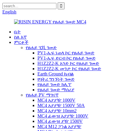
English
ቤት
ስለ እኛ
ምርቶች
የፀሐይ ፒቪ ገመድ
PV1-ኤፍ ነጠላ ኮር የፀሐይ ገመድ
PV1-ኤፍ ድርብ ኮር የፀሐይ ገመድ
H1Z2Z2-K አንድ ኮር የፀሐይ ገመድ
H1Z2Z2-K መንታ ኮር የፀሐይ ገመድ
Earth Ground ኬብል
የባትሪ ግንኙነት ገመድ
የፀሐይ ገመድ ክሊፕ
የፀሐይ ገመድ ማሰሪያ
የፀሐይ PV ማገናኛ
MC4 አያያዥ 1000V
MC4 አያያዥ 1500V 50A
MC4 አያያዥ 10mm2
MC4 ፊውዝ አያያዥ 1000V
MC4 ፊውዝ ያዥ 1500V
MC4 M12 ፓነል አያያዥ