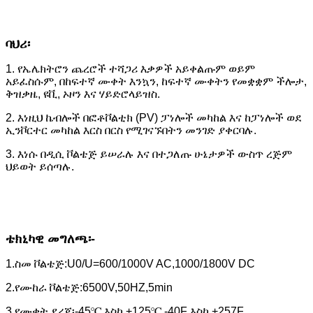
ባህሪ፡
1. የኤሌክትሮን ጨረሮች ተሻጋሪ እቃዎች አይቀልጡም ወይም
አይፈስሱም, በከፍተኛ ሙቀት እንኳን, ከፍተኛ ሙቀትን የመቋቋም ችሎታ,
ቅዝቃዜ, ዩቪ, ኦዞን እና ሃይድሮላይዝስ.
2. እነዚህ ኬብሎች በፎቶቮልቲክ (PV) ፓነሎች መካከል እና ከፓነሎች ወደ
ኢንቮርተር መካከል እርስ በርስ የሚገናኙበትን መንገድ ያቀርባሉ.
3. እነሱ በዲሲ ቮልቴጅ ይሠራሉ እና በተጋለጡ ሁኔታዎች ውስጥ ረጅም
ህይወት ይሰጣሉ.
ቴክኒካዊ መግለጫ፡-
1.ስመ ቮልቴጅ:U0/U=600/1000V AC,1000/1800V DC
2.የሙከራ ቮልቴጅ:6500V,50HZ,5min
3.የሙቀት ደረጃ፡-45℃ እስከ +125℃ -40F እስከ +257F