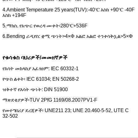
4.Ambient Temperature 25 years(TUV):-40℃ እስከ +90℃ -40F
እስከ +194F
5.ማክስ. የአጭር የወረዳ ሙቀት፡280℃+536F
6.Bending ራዲየስ: ቋሚ ጭነት>4×Φ አልፎ አልፎ ተንቀሳቅሷል>5×Φ
የቁሳቁስ ባህሪዎች/መመዘኛዎች
የእሳት መከላከያ አፈፃፀም: IEC 60332-1
የጭስ ልቀት፡ IEC 61034; EN 50268-2
ዝቅተኛ የእሳት ጭነት: DIN 51900
ማጽደቂያዎች፡TUV 2PfG 1169/08.2007PV1-F
የመተግበሪያ ደረጃዎች፡ UNE211 23; UNE 20.460-5-52, UTE C
32-502