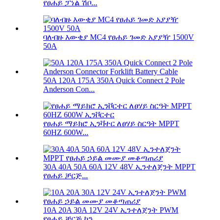
የፀሐይ ፓነል ሽቦ...
ባለብዙ እውቂያ MC4 የፀሐይ ገመድ አያያዥ 1500V
50A
50A 120A 175A 350A Quick Connect 2 Pole
Anderson Con...
የፀሐይ ማይክሮ ኢንቫተር ለፀሃይ ስርዓት MPPT
60HZ 600W...
30A 40A 50A 60A 12V 48V ኢንተለጀንት MPPT
የፀሐይ ቻርጅ...
10A 20A 30A 12V 24V ኢንተለጀንት PWM
የፀሐይ ቻርጅ ኮን...