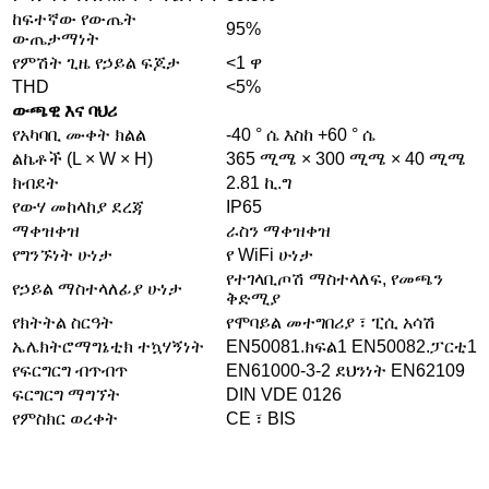
ከፍተኛው የውጤት
95%
ውጤታማነት
የምሽት ጊዜ የኃይል ፍጆታ
<1 ዋ
THD
<5%
ውጫዊ እና ባህሪ
የአካባቢ ሙቀት ክልል
-40 ° ሴ እስከ +60 ° ሴ
ልኬቶች (L × W × H)
365 ሚሜ × 300 ሚሜ × 40 ሚሜ
ክብደት
2.81 ኪ.ግ
የውሃ መከላከያ ደረጃ
IP65
ማቀዝቀዝ
ራስን ማቀዝቀዝ
የግንኙነት ሁነታ
የ WiFi ሁነታ
የተገላቢጦሽ ማስተላለፍ, የመጫን
የኃይል ማስተላለፊያ ሁነታ
ቅድሚያ
የክትትል ስርዓት
የሞባይል መተግበሪያ ፣ ፒሲ አሳሽ
ኤሌክትሮማግኔቲክ ተኳሃኝነት
EN50081.ክፍል1 EN50082.ፓርቲ1
የፍርግርግ ብጥብጥ
EN61000-3-2 ደህንነት EN62109
ፍርግርግ ማግኘት
DIN VDE 0126
የምስክር ወረቀት
CE ፣ BIS