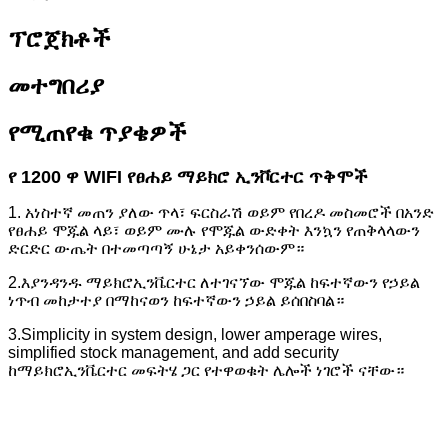
ፕሮጀክቶች
መተግበሪያ
የሚጠየቁ ጥያቄዎች
የ 1200 ዋ WIFI የፀሐይ ማይክሮ ኢንቮርተር ጥቅሞች
1. አነስተኛ መጠን ያለው ጥላ፣ ፍርስራሽ ወይም የበረዶ መስመሮች በአንድ
የፀሐይ ሞጁል ላይ፣ ወይም ሙሉ የሞጁል ውድቀት እንኳን የጠቅላላውን
ድርድር ውጤት በተመጣጣኝ ሁኔታ አይቀንሰውም።
2.እያንዳንዱ ማይክሮኢንቬርተር ለተገናኘው ሞጁል ከፍተኛውን የኃይል
ነጥብ መከታተያ በማከናወን ከፍተኛውን ኃይል ይሰበስባል።
3.Simplicity in system design, lower amperage wires,
simplified stock management, and add security
ከማይክሮኢንቬርተር መፍትሄ ጋር የተዋወቁት ሌሎች ነገሮች ናቸው።