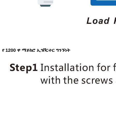
የ 1200 ዋ ማይክሮ ኢንቮርተር ግንኙነት