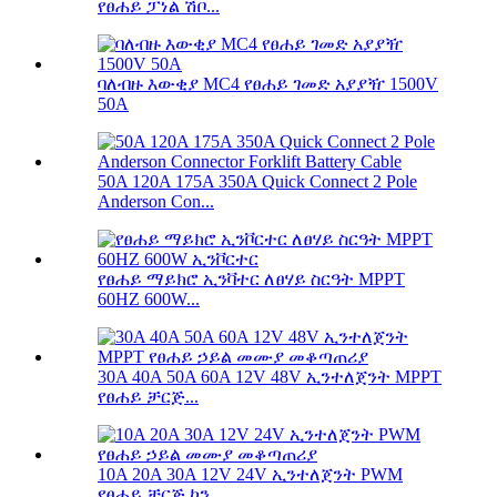
የፀሐይ ፓነል ሽቦ...
ባለብዙ እውቂያ MC4 የፀሐይ ገመድ አያያዥ 1500V
50A
50A 120A 175A 350A Quick Connect 2 Pole
Anderson Con...
የፀሐይ ማይክሮ ኢንቫተር ለፀሃይ ስርዓት MPPT
60HZ 600W...
30A 40A 50A 60A 12V 48V ኢንተለጀንት MPPT
የፀሐይ ቻርጅ...
10A 20A 30A 12V 24V ኢንተለጀንት PWM
የፀሐይ ቻርጅ ኮን...