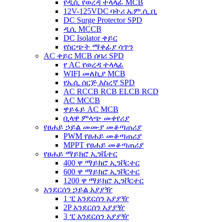
የዲሲ የወረዳ ተላላፊ MCB
12V-125VDC ባትሪ ኤም.ሲ.ቢ
DC Surge Protector SPD
ዲሲ MCCB
DC Isolator ቀይር
የስርጭት ማቀፊያ ሳጥን
AC ቀይር MCB ሰባሪ SPD
የ AC የወረዳ ተላላፊ
WIFI መለኪያ MCB
የኤሲ ሰርጅ እስረኛ SPD
AC RCCB RCB ELCB RCD
AC MCCB
ዋይፋይ AC MCB
ቢላዋ ምላጭ መቀየሪያ
የፀሐይ ኃይል መሙያ መቆጣጠሪያ
PWM የፀሐይ መቆጣጠሪያ
MPPT የፀሐይ መቆጣጠሪያ
የፀሐይ ማይክሮ ኢንቬተር
400 ዋ ማይክሮ ኢንቮርተር
600 ዋ ማይክሮ ኢንቮርተር
1200 ዋ ማይክሮ ኢንቮርተር
አንደርሰን ኃይል አያያዥ
1 ፒ አንደርሰን አያያዥ
2P አንደርሰን አያያዥ
3 ፒ አንደርሰን አያያዥ