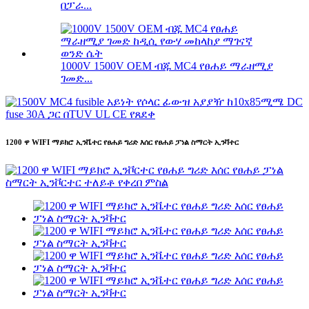
በፓራ...
1000V 1500V OEM ብጁ MC4 የፀሐይ ማራዘሚያ
ገመድ...
1200 ዋ WIFI ማይክሮ ኢንቬተር የፀሐይ ግሪድ እሰር የፀሐይ ፓነል ስማርት ኢንቫተር