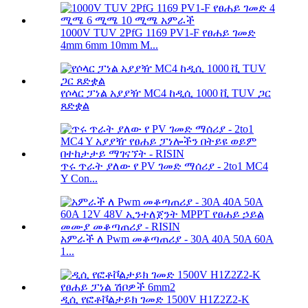
1000V TUV 2PfG 1169 PV1-F የፀሐይ ገመድ
4mm 6mm 10mm M...
የሶላር ፓነል አያያዥ MC4 ከዲሲ 1000 ቪ TUV ጋር
ጸድቋል
ጥሩ ጥራት ያለው የ PV ገመድ ማሰሪያ - 2to1 MC4
Y Con...
አምራች ለ Pwm መቆጣጠሪያ - 30A 40A 50A 60A
1...
ዲሲ የፎቶቮልታይክ ገመድ 1500V H1Z2Z2-K