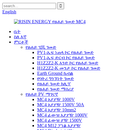
English
ቤት
ስለ እኛ
ምርቶች
የፀሐይ ፒቪ ገመድ
PV1-ኤፍ ነጠላ ኮር የፀሐይ ገመድ
PV1-ኤፍ ድርብ ኮር የፀሐይ ገመድ
H1Z2Z2-K አንድ ኮር የፀሐይ ገመድ
H1Z2Z2-K መንታ ኮር የፀሐይ ገመድ
Earth Ground ኬብል
የባትሪ ግንኙነት ገመድ
የፀሐይ ገመድ ክሊፕ
የፀሐይ ገመድ ማሰሪያ
የፀሐይ PV ማገናኛ
MC4 አያያዥ 1000V
MC4 አያያዥ 1500V 50A
MC4 አያያዥ 10mm2
MC4 ፊውዝ አያያዥ 1000V
MC4 ፊውዝ ያዥ 1500V
MC4 M12 ፓነል አያያዥ