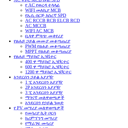
የ AC የወረዳ ተላላፊ
WIFI መለኪያ MCB
የኤሲ ሰርጅ እስረኛ SPD
AC RCCB RCB ELCB RCD
AC MCCB
WIFI AC MCB
ቢላዋ ምላጭ መቀየሪያ
የፀሐይ ኃይል መሙያ መቆጣጠሪያ
PWM የፀሐይ መቆጣጠሪያ
MPPT የፀሐይ መቆጣጠሪያ
የፀሐይ ማይክሮ ኢንቬተር
400 ዋ ማይክሮ ኢንቮርተር
600 ዋ ማይክሮ ኢንቮርተር
1200 ዋ ማይክሮ ኢንቮርተር
አንደርሰን ኃይል አያያዥ
1 ፒ አንደርሰን አያያዥ
2P አንደርሰን አያያዥ
3 ፒ አንደርሰን አያያዥ
ማገናኛ መለዋወጫዎች
አንደርሰን የኃይል ገመድ
የ PV መሣሪያ መለዋወጫዎች
የመሳሪያ ኪት ቦርሳ
ክሪምፕንግ መሣሪያ
የማራገፍ መሳሪያ