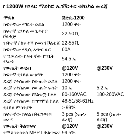
የ 1200W የሶላር ማይክሮ ኢንቮርተር ቴክኒካል መረጃ
ሞዴል
ጂቲቢ-1200
ከፍተኛው የግቤት ኃይል
1200 ዋት
ከፍተኛ የኃይል መከታተያ
22-50 ቪ
ቮልቴጅ
ዝቅተኛ / ከፍተኛ የመነሻ ቮልቴጅ
22-55 ቪ
ከፍተኛው የዲሲ አጭር ዙር
60A
የሚሠራው ከፍተኛው የግቤት
54.5 ኤ
የአሁኑ
የውጤት ውሂብ
@120V
@230V
ከፍተኛ የኃይል ውፅዓት
1200 ዋት
ደረጃ የተሰጠው የውጤት ኃይል
1200 ዋት
ደረጃ የተሰጠው የውጤት ፍሰት
10 ኤ
5.2 ኤ
ደረጃ የተሰጠው የቮልቴጅ ክልል
80-160VAC
180-260VAC
ደረጃ የተሰጠው ድግግሞሽ ክልል
48-51/58-61Hz
የኃይል ምክንያት
> 99%
ከፍተኛው ክፍል በቅርንጫፍ
3 pcs (ነጠላ-
5 pcs (ነጠላ-
ወረዳ
ደረጃ)
ደረጃ)
የውጤት ቅልጥፍና
@120V
@230V
የማይንቀሳቀስ MPPT ቅልጥፍና
99.5%