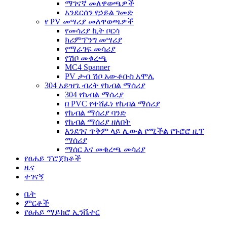
ማገናኛ መለዋወጫዎች
አንደርሰን የኃይል ገመድ
የ PV መሣሪያ መለዋወጫዎች
የመሳሪያ ኪት ቦርሳ
ክሪምፕንግ መሣሪያ
የማራገፍ መሳሪያ
የሽቦ መቁረጫ
MC4 Spanner
PV ታብ ሽቦ አውቶቡስ አሞሌ
304 አይዝጌ ብረት የኬብል ማሰሪያ
304 የኬብል ማሰሪያ
በ PVC የተሸፈነ የኬብል ማሰሪያ
የኬብል ማሰሪያ ባንድ
የኬብል ማሰሪያ ዘለበት
እንደገና ጥቅም ላይ ሊውል የሚችል የጉሮሮ ዚፕ
ማሰሪያ
ማሰር እና መቁረጫ መሳሪያ
የፀሐይ ፕሮጀክቶች
ዜና
ተገናኝ
ቤት
ምርቶች
የፀሐይ ማይክሮ ኢንቬተር