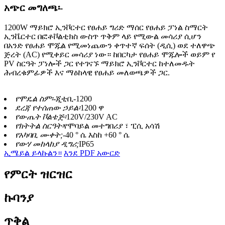
አጭር መግለጫ፡-
1200W ማይክሮ ኢንቮርተር የፀሐይ ግሪድ ማሰር የፀሐይ ፓነል ስማርት
ኢንቬርተር በፎቶቮልቲክስ ውስጥ ጥቅም ላይ የሚውል መሳሪያ ሲሆን
በአንድ የፀሐይ ሞጁል የሚመነጨውን ቀጥተኛ ፍሰት (ዲሲ) ወደ ተለዋጭ
ጅረት (AC) የሚቀይር መሳሪያ ነው። ከበርካታ የፀሐይ ሞጁሎች ወይም የ
PV ስርዓት ፓነሎች ጋር የተገናኙ ማይክሮ ኢንቮርተር ከተለመዱት
ሕብረቁምፊዎች እና ማዕከላዊ የፀሐይ መለወጫዎች ጋር.
የሞዴል ስም፡-
ጂቲቢ-1200
ደረጃ የተሰጠው ኃይል፡
1200 ዋ
የውጤት ቮልቴጅ፡
120V/230V AC
የክትትል ስርዓት፡
የሞባይል መተግበሪያ ፣ ፒሲ አሳሽ
የአካባቢ ሙቀት;
-40 ° ሴ እስከ +60 ° ሴ
የውሃ መከላከያ ዲግሪ;
IP65
ኢሜይል ይላኩልን።
እንደ PDF አውርድ
የምርት ዝርዝር
ኩባንያ
ጥቅል