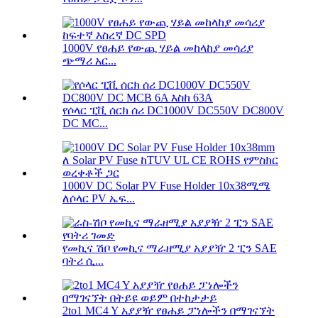
1000V የፀሐይ የውጪ ሃይል መከላከያ መሳሪያ
ጭማሪ አር...
የሶላር ፒቪ ሰርክ ሰሪ DC1000V DC550V DC800V
DC MC...
1000V DC Solar PV Fuse Holder 10x38ሚሜ
ለሶላር PV ኤፍ...
የመኪና ሽቦ የመኪና ማራዘሚያ አያያዥ 2 ፒን SAE
ባትሪ ሲ...
2to1 MC4 Y አያያዥ የፀሐይ ፓነሎችን በማገናኘት