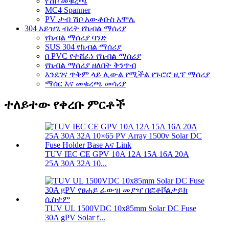
የሽቦ መቁረጫ
MC4 Spanner
PV ታብ ሽቦ አውቶቡስ አሞሌ
304 አይዝጌ ብረት የኬብል ማሰሪያ
የኬብል ማሰሪያ ባንድ
SUS 304 የኬብል ማሰሪያ
በ PVC የተሸፈነ የኬብል ማሰሪያ
የኬብል ማሰሪያ ዘለበት ቅንጥብ
እንደገና ጥቅም ላይ ሊውል የሚችል የጉሮሮ ዚፕ ማሰሪያ
ማሰር እና መቁረጫ መሳሪያ
ተለይተው የቀረቡ ምርቶች
TUV IEC CE GPV 10A 12A 15A 16A 20A
25A 30A 32A 10...
TUV UL 1500VDC 10x85mm Solar DC Fuse
30A gPV Solar f...