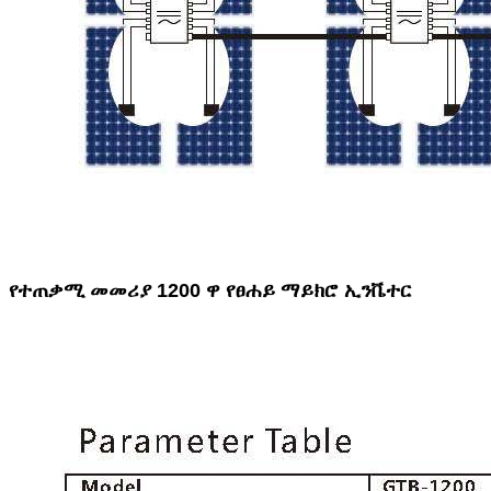
የተጠቃሚ መመሪያ 12
00 ዋ የፀሐይ ማይክሮ ኢንቬተር