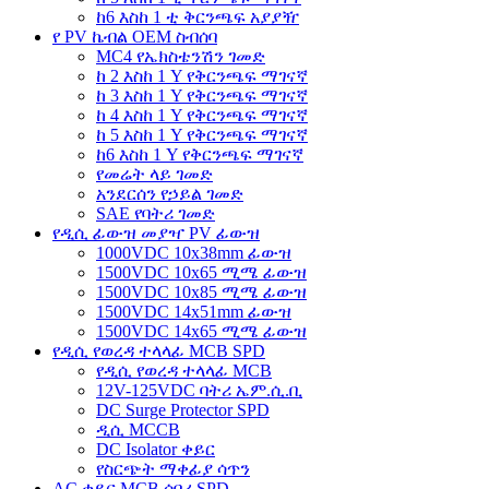
ከ6 እስከ 1 ቲ ቅርንጫፍ አያያዥ
የ PV ኬብል OEM ስብሰባ
MC4 የኤክስቴንሽን ገመድ
ከ 2 እስከ 1 Y የቅርንጫፍ ማገናኛ
ከ 3 እስከ 1 Y የቅርንጫፍ ማገናኛ
ከ 4 እስከ 1 Y የቅርንጫፍ ማገናኛ
ከ 5 እስከ 1 Y የቅርንጫፍ ማገናኛ
ከ6 እስከ 1 Y የቅርንጫፍ ማገናኛ
የመሬት ላይ ገመድ
አንደርሰን የኃይል ገመድ
SAE የባትሪ ገመድ
የዲሲ ፊውዝ መያዣ PV ፊውዝ
1000VDC 10x38mm ፊውዝ
1500VDC 10x65 ሚሜ ፊውዝ
1500VDC 10x85 ሚሜ ፊውዝ
1500VDC 14x51mm ፊውዝ
1500VDC 14x65 ሚሜ ፊውዝ
የዲሲ የወረዳ ተላላፊ MCB SPD
የዲሲ የወረዳ ተላላፊ MCB
12V-125VDC ባትሪ ኤም.ሲ.ቢ
DC Surge Protector SPD
ዲሲ MCCB
DC Isolator ቀይር
የስርጭት ማቀፊያ ሳጥን
AC ቀይር MCB ሰባሪ SPD