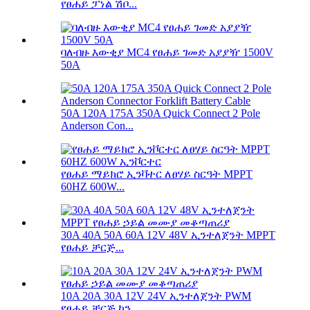
የፀሐይ ፓነል ሽቦ...
ባለብዙ እውቂያ MC4 የፀሐይ ገመድ አያያዥ 1500V
50A
50A 120A 175A 350A Quick Connect 2 Pole
Anderson Con...
የፀሐይ ማይክሮ ኢንቫተር ለፀሃይ ስርዓት MPPT
60HZ 600W...
30A 40A 50A 60A 12V 48V ኢንተለጀንት MPPT
የፀሐይ ቻርጅ...
10A 20A 30A 12V 24V ኢንተለጀንት PWM
የፀሐይ ቻርጅ ኮን...