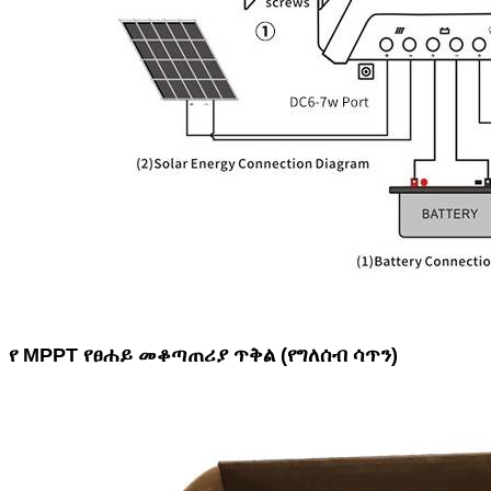
የ MPPT የፀሐይ መቆጣጠሪያ ጥቅል (የግለሰብ ሳጥን)