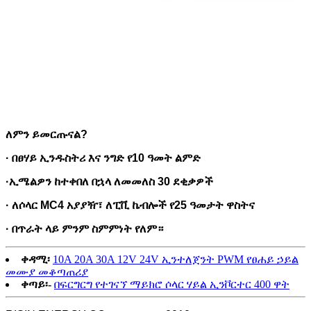
ለምን ይመርጡናል?
· በፀሃይ ኢንዱስትሪ እና ንግድ የ10 ዓመት ልምድ
·
ኢሜልዎን ከተቀበለ በኋላ ለመመለስ 30 ደቂቃዎች
· ለሶላር MC4 አያያዥ፣ ለፒቪ ኬብሎች የ25 ዓመታት ዋስትና
· በጥራት ላይ ምንም ስምምነት የለም።
ቀዳሚ፡
10A 20A 30A 12V 24V ኢንተለጀንት PWM የፀሐይ ኃይል
መሙያ መቆጣጠሪያ
ቀጣይ፡-
በፍርግርግ የተገናኘ ማይክሮ ሶላር ሃይል ኢንቮርተር 400 ዋት