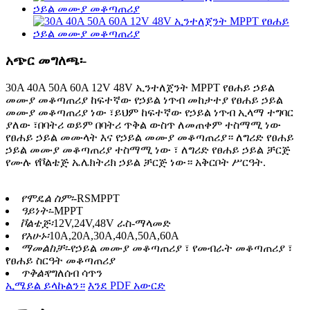
አጭር መግለጫ፡-
30A 40A 50A 60A 12V 48V ኢንተለጀንት MPPT የፀሐይ ኃይል
መሙያ መቆጣጠሪያ ከፍተኛው የኃይል ነጥብ መከታተያ የፀሐይ ኃይል
መሙያ መቆጣጠሪያ ነው ፣ይህም ከፍተኛው የኃይል ነጥብ ኢላማ ተግባር
ያለው ፣በባትሪ ወይም በባትሪ ጥቅል ውስጥ ለመጠቀም ተስማሚ ነው
የፀሐይ ኃይል መሙላት እና የኃይል መሙያ መቆጣጠሪያ። ለግሪድ የፀሐይ
ኃይል መሙያ መቆጣጠሪያ ተስማሚ ነው ፣ ለግሪድ የፀሐይ ኃይል ቻርጅ
የሙሉ የቮልቴጅ ኤሌክትሪክ ኃይል ቻርጅ ነው። አቅርቦት ሥርዓት.
የሞዴል ስም፡-
RSMPPT
ዓይነት፡-
MPPT
ቮልቴጅ፡
12V,24V,48V ራስ-ማላመድ
የአሁኑ፡
10A,20A,30A,40A,50A,60A
ማመልከቻ፡-
የኃይል መሙያ መቆጣጠሪያ ፣ የመብራት መቆጣጠሪያ ፣
የፀሐይ ስርዓት መቆጣጠሪያ
ጥቅል፡
የግለሰብ ሳጥን
ኢሜይል ይላኩልን።
እንደ PDF አውርድ