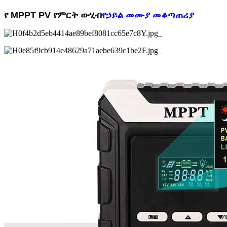
የ MPPT PV የምርት ውሂብ
የኃይል መሙያ መቆጣጠሪያ