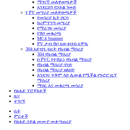
ማገናኛ መለዋወጫዎች
አንደርሰን የኃይል ገመድ
የ PV መሣሪያ መለዋወጫዎች
የመሳሪያ ኪት ቦርሳ
ክሪምፕንግ መሣሪያ
የማራገፍ መሳሪያ
የሽቦ መቁረጫ
MC4 Spanner
PV ታብ ሽቦ አውቶቡስ አሞሌ
304 አይዝጌ ብረት የኬብል ማሰሪያ
304 የኬብል ማሰሪያ
በ PVC የተሸፈነ የኬብል ማሰሪያ
የኬብል ማሰሪያ ባንድ
የኬብል ማሰሪያ ዘለበት
እንደገና ጥቅም ላይ ሊውል የሚችል የጉሮሮ ዚፕ
ማሰሪያ
ማሰር እና መቁረጫ መሳሪያ
የፀሐይ ፕሮጀክቶች
ዜና
ተገናኝ
ቤት
ምርቶች
የፀሐይ ኃይል መሙያ መቆጣጠሪያ