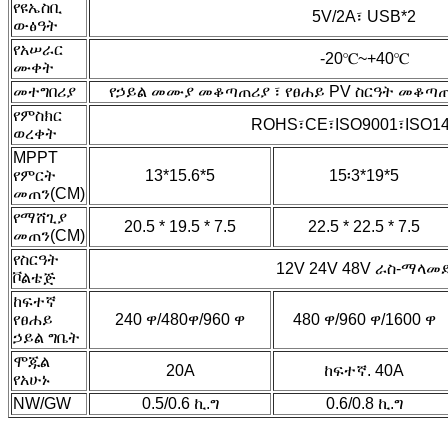
የዩኤስቢ
5V/2A፣ USB*2
ውፅዓት
የአሠራር
-20℃~+40℃
ሙቀት
መተግበሪያ
የኃይል መሙያ መቆጣጠሪያ ፣ የፀሐይ PV ስርዓት መቆጣ
የምስክር
ROHS፣CE፣ISO9001፣ISO1
ወረቀት
MPPT
የምርት
13*15.6*5
15፡3*19*5
መጠን(CM)
የማሸጊያ
20.5 * 19.5 * 7.5
22.5 * 22.5 * 7.5
መጠን(CM)
የስርዓት
12V 24V 48V ራስ-ማላመ
ቮልቴጅ
ከፍተኛ
የፀሐይ
240 ዋ/480ዋ/960 ዋ
480 ዋ/960 ዋ/1600 ዋ
ኃይል ግቤት
ሞጁል
20A
ከፍተኛ. 40A
የአሁኑ
NW/GW
0.5/0.6 ኪ.ግ
0.6/0.8 ኪ.ግ