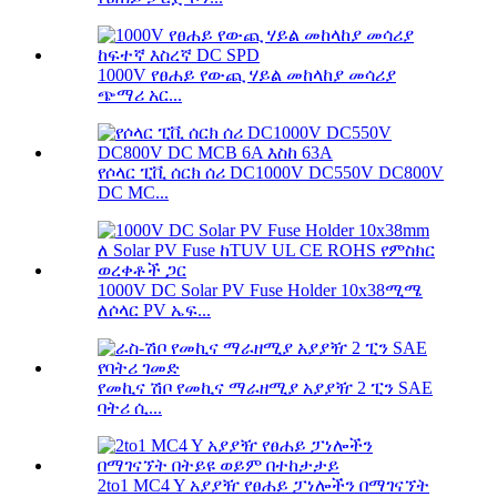
1000V የፀሐይ የውጪ ሃይል መከላከያ መሳሪያ
ጭማሪ አር...
የሶላር ፒቪ ሰርክ ሰሪ DC1000V DC550V DC800V
DC MC...
1000V DC Solar PV Fuse Holder 10x38ሚሜ
ለሶላር PV ኤፍ...
የመኪና ሽቦ የመኪና ማራዘሚያ አያያዥ 2 ፒን SAE
ባትሪ ሲ...
2to1 MC4 Y አያያዥ የፀሐይ ፓነሎችን በማገናኘት