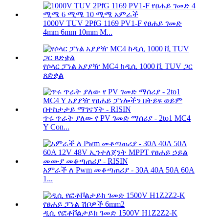
1000V TUV 2PfG 1169 PV1-F የፀሐይ ገመድ
4mm 6mm 10mm M...
የሶላር ፓነል አያያዥ MC4 ከዲሲ 1000 ቪ TUV ጋር
ጸድቋል
ጥሩ ጥራት ያለው የ PV ገመድ ማሰሪያ - 2to1 MC4
Y Con...
አምራች ለ Pwm መቆጣጠሪያ - 30A 40A 50A 60A
1...
ዲሲ የፎቶቮልታይክ ገመድ 1500V H1Z2Z2-K