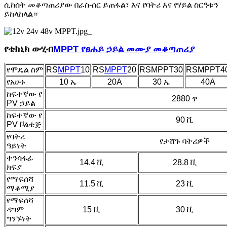
ሲከሰት መቆጣጠሪያው በራስ-ሰር ይጠፋል፣ እና የባትሪ እና የሃይል ስርዓቱን
ይከላከላል።
የቴክኒክ ውሂብ
MPPT የፀሐይ ኃይል መሙያ መቆጣጠሪያ
የሞዴል ስም
RS
MPPT
10
RS
MPPT
20
RSMPPT30
RSMPPT4
የአሁኑ
10 ኤ
20A
30 ኤ
40A
ከፍተኛው የ
2880 ዋ
PV ኃይል
ከፍተኛው የ
90 ቪ
PV ቮልቴጅ
የባትሪ
የታሸጉ ባትሪዎች
ዓይነት
ተንሳፋፊ
14.4 ቪ
28.8 ቪ
ክፍያ
የማፍሰሻ
11.5 ቪ
23 ቪ
ማቆሚያ
የማፍሰሻ
ዳግም
15 ቪ
30 ቪ
ግንኙነት