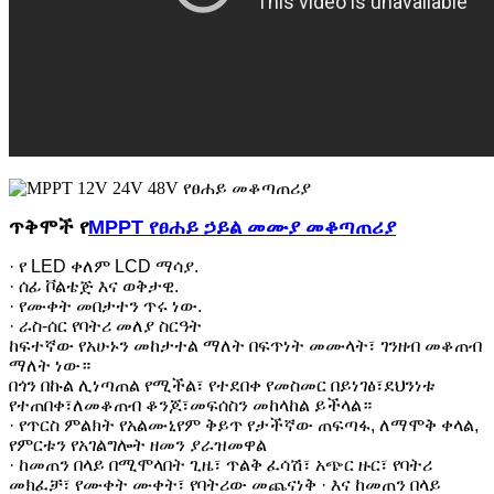
ጥቅሞች የ
MPPT የፀሐይ ኃይል መሙያ መቆጣጠሪያ
· የ LED ቀለም LCD ማሳያ.
· ሰፊ ቮልቴጅ እና ወቅታዊ.
· የሙቀት መበታተን ጥሩ ነው.
· ራስ-ሰር የባትሪ መለያ ስርዓት
ከፍተኛው የአሁኑን መከታተል ማለት በፍጥነት መሙላት፣ ገንዘብ መቆጠብ
ማለት ነው።
በጎን በኩል ሊነጣጠል የሚችል፣ የተደበቀ የመስመር በይነገፅ፣ደህንነቱ
የተጠበቀ፣ለመቆጠብ ቆንጆ፣መፍሰስን መከላከል ይችላል።
· የጥርስ ምልክት የአልሙኒየም ቅይጥ የታችኛው ጠፍጣፋ, ለማሞቅ ቀላል,
የምርቱን የአገልግሎት ዘመን ያራዝመዋል
· ከመጠን በላይ በሚሞላበት ጊዜ፣ ጥልቅ ፈሳሽ፣ አጭር ዙር፣ የባትሪ
መክፈቻ፣ የሙቀት ሙቀት፣ የባትሪው መጨናነቅ · እና ከመጠን በላይ