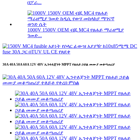
በፓራ...
1000V 1500V OEM ብጁ MC4 የፀሐይ ማራዘሚያ
ገመድ...
30A 40A 50A 60A 12V 48V ኢንተለጀንት MPPT የፀሐይ ኃይል መሙያ መቆጣጠሪያ