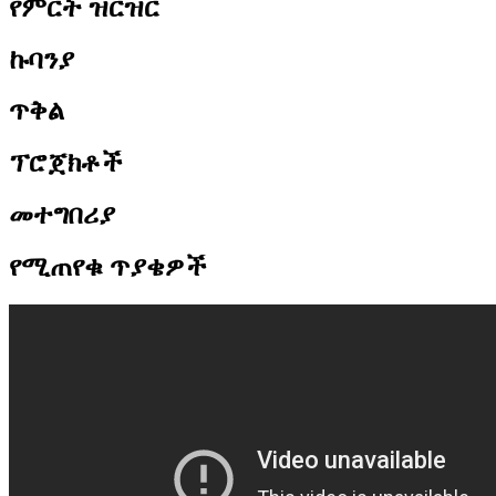
የምርት ዝርዝር
ኩባንያ
ጥቅል
ፕሮጀክቶች
መተግበሪያ
የሚጠየቁ ጥያቄዎች