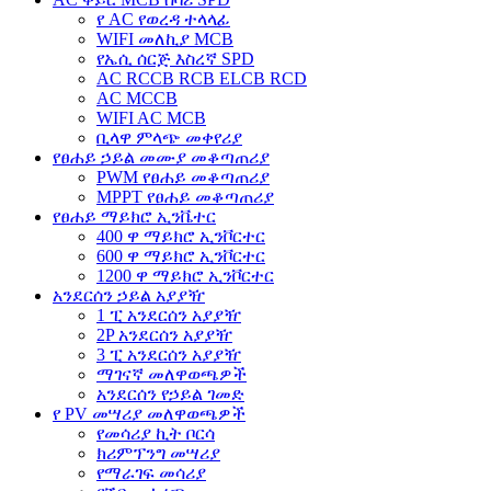
የ AC የወረዳ ተላላፊ
WIFI መለኪያ MCB
የኤሲ ሰርጅ እስረኛ SPD
AC RCCB RCB ELCB RCD
AC MCCB
WIFI AC MCB
ቢላዋ ምላጭ መቀየሪያ
የፀሐይ ኃይል መሙያ መቆጣጠሪያ
PWM የፀሐይ መቆጣጠሪያ
MPPT የፀሐይ መቆጣጠሪያ
የፀሐይ ማይክሮ ኢንቬተር
400 ዋ ማይክሮ ኢንቮርተር
600 ዋ ማይክሮ ኢንቮርተር
1200 ዋ ማይክሮ ኢንቮርተር
አንደርሰን ኃይል አያያዥ
1 ፒ አንደርሰን አያያዥ
2P አንደርሰን አያያዥ
3 ፒ አንደርሰን አያያዥ
ማገናኛ መለዋወጫዎች
አንደርሰን የኃይል ገመድ
የ PV መሣሪያ መለዋወጫዎች
የመሳሪያ ኪት ቦርሳ
ክሪምፕንግ መሣሪያ
የማራገፍ መሳሪያ