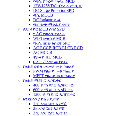
የዲሲ የወረዳ ተላላፊ MCB
12V-125VDC ባትሪ ኤም.ሲ.ቢ
DC Surge Protector SPD
ዲሲ MCCB
DC Isolator ቀይር
የስርጭት ማቀፊያ ሳጥን
AC ቀይር MCB ሰባሪ SPD
የ AC የወረዳ ተላላፊ
WIFI መለኪያ MCB
የኤሲ ሰርጅ እስረኛ SPD
AC RCCB RCB ELCB RCD
AC MCCB
ዋይፋይ AC MCB
ቢላዋ ምላጭ መቀየሪያ
የፀሐይ ኃይል መሙያ መቆጣጠሪያ
PWM የፀሐይ መቆጣጠሪያ
MPPT የፀሐይ መቆጣጠሪያ
የፀሐይ ማይክሮ ኢንቬተር
400 ዋ ማይክሮ ኢንቮርተር
600 ዋ ማይክሮ ኢንቮርተር
1200 ዋ ማይክሮ ኢንቮርተር
አንደርሰን ኃይል አያያዥ
1 ፒ አንደርሰን አያያዥ
2P አንደርሰን አያያዥ
3 ፒ አንደርሰን አያያዥ