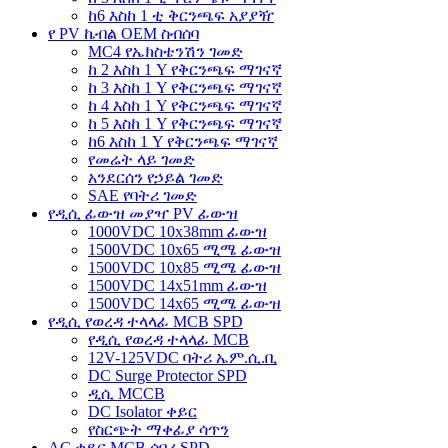
ከ6 እስከ 1 ቲ ቅርንጫፍ አያያዥ
የ PV ኬብል OEM ስብሰባ
MC4 የኤክስቴንሽን ገመድ
ከ 2 እስከ 1 Y የቅርንጫፍ ማገናኛ
ከ 3 እስከ 1 Y የቅርንጫፍ ማገናኛ
ከ 4 እስከ 1 Y የቅርንጫፍ ማገናኛ
ከ 5 እስከ 1 Y የቅርንጫፍ ማገናኛ
ከ6 እስከ 1 Y የቅርንጫፍ ማገናኛ
የመሬት ላይ ገመድ
አንደርሰን የኃይል ገመድ
SAE የባትሪ ገመድ
የዲሲ ፊውዝ መያዣ PV ፊውዝ
1000VDC 10x38mm ፊውዝ
1500VDC 10x65 ሚሜ ፊውዝ
1500VDC 10x85 ሚሜ ፊውዝ
1500VDC 14x51mm ፊውዝ
1500VDC 14x65 ሚሜ ፊውዝ
የዲሲ የወረዳ ተላላፊ MCB SPD
የዲሲ የወረዳ ተላላፊ MCB
12V-125VDC ባትሪ ኤም.ሲ.ቢ
DC Surge Protector SPD
ዲሲ MCCB
DC Isolator ቀይር
የስርጭት ማቀፊያ ሳጥን
AC ቀይር MCB ሰባሪ SPD