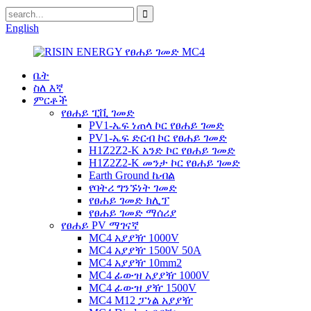
English
ቤት
ስለ እኛ
ምርቶች
የፀሐይ ፒቪ ገመድ
PV1-ኤፍ ነጠላ ኮር የፀሐይ ገመድ
PV1-ኤፍ ድርብ ኮር የፀሐይ ገመድ
H1Z2Z2-K አንድ ኮር የፀሐይ ገመድ
H1Z2Z2-K መንታ ኮር የፀሐይ ገመድ
Earth Ground ኬብል
የባትሪ ግንኙነት ገመድ
የፀሐይ ገመድ ክሊፕ
የፀሐይ ገመድ ማሰሪያ
የፀሐይ PV ማገናኛ
MC4 አያያዥ 1000V
MC4 አያያዥ 1500V 50A
MC4 አያያዥ 10mm2
MC4 ፊውዝ አያያዥ 1000V
MC4 ፊውዝ ያዥ 1500V
MC4 M12 ፓነል አያያዥ