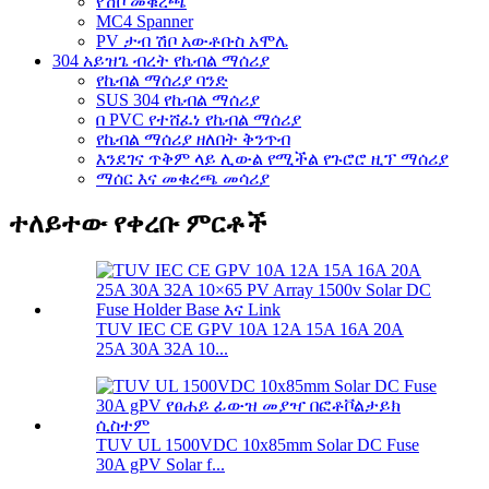
የሽቦ መቁረጫ
MC4 Spanner
PV ታብ ሽቦ አውቶቡስ አሞሌ
304 አይዝጌ ብረት የኬብል ማሰሪያ
የኬብል ማሰሪያ ባንድ
SUS 304 የኬብል ማሰሪያ
በ PVC የተሸፈነ የኬብል ማሰሪያ
የኬብል ማሰሪያ ዘለበት ቅንጥብ
እንደገና ጥቅም ላይ ሊውል የሚችል የጉሮሮ ዚፕ ማሰሪያ
ማሰር እና መቁረጫ መሳሪያ
ተለይተው የቀረቡ ምርቶች
TUV IEC CE GPV 10A 12A 15A 16A 20A
25A 30A 32A 10...
TUV UL 1500VDC 10x85mm Solar DC Fuse
30A gPV Solar f...