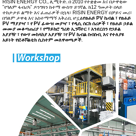
RISIN ENERGY CO., ሊሚትድ. በ 2010 የተቋቋመ እና በታዋቂው
"የዓለም ፋብሪካ" ዶንግጓን ከተማ ውስጥ ይገኛል. ከ12 ዓመታት በላይ
ተከታታይ ልማት እና ፈጠራዎች በኋላ፣ RISIN ENERGY በቻይና መሪ፣
በዓለም ታዋቂ እና አስተማማኝ አቅራቢ ሆኗል
የፀሐይ PV ኬብል ፣ የፀሐይ
PV ማያያዣ ፣ የ PV ፊውዝ መያዣ ፣ የዲሲ ሰርክ ሰሪዎች ፣ የፀሐይ ኃይል
መሙያ መቆጣጠሪያ ፣ የማይክሮ ግሪድ ኢንቫተር ፣ አንደርሰን የኃይል
አያያዥ ፣ የውሃ መከላከያ አያያዥ ፣
የ PV ኬብል ስብስብ, እና የተለያዩ
አይነት የፎቶቮልቲክ ሲስተም መለዋወጫዎች
.