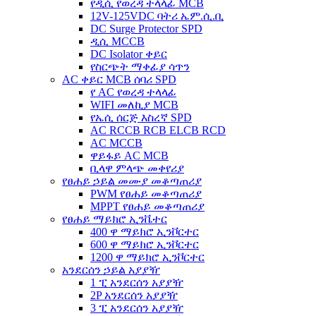
የዲሲ የወረዳ ተላላፊ MCB
12V-125VDC ባትሪ ኤም.ሲ.ቢ
DC Surge Protector SPD
ዲሲ MCCB
DC Isolator ቀይር
የስርጭት ማቀፊያ ሳጥን
AC ቀይር MCB ሰባሪ SPD
የ AC የወረዳ ተላላፊ
WIFI መለኪያ MCB
የኤሲ ሰርጅ እስረኛ SPD
AC RCCB RCB ELCB RCD
AC MCCB
ዋይፋይ AC MCB
ቢላዋ ምላጭ መቀየሪያ
የፀሐይ ኃይል መሙያ መቆጣጠሪያ
PWM የፀሐይ መቆጣጠሪያ
MPPT የፀሐይ መቆጣጠሪያ
የፀሐይ ማይክሮ ኢንቬተር
400 ዋ ማይክሮ ኢንቮርተር
600 ዋ ማይክሮ ኢንቮርተር
1200 ዋ ማይክሮ ኢንቮርተር
አንደርሰን ኃይል አያያዥ
1 ፒ አንደርሰን አያያዥ
2P አንደርሰን አያያዥ
3 ፒ አንደርሰን አያያዥ