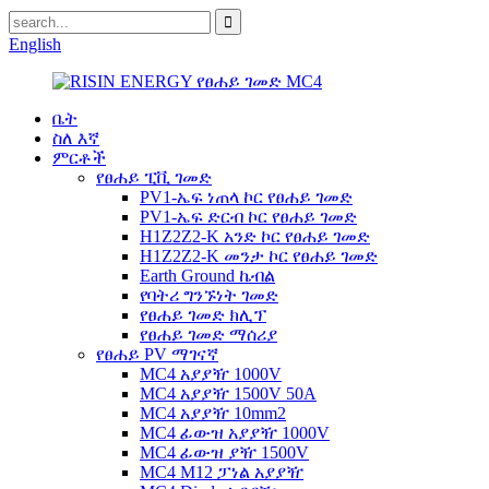
English
ቤት
ስለ እኛ
ምርቶች
የፀሐይ ፒቪ ገመድ
PV1-ኤፍ ነጠላ ኮር የፀሐይ ገመድ
PV1-ኤፍ ድርብ ኮር የፀሐይ ገመድ
H1Z2Z2-K አንድ ኮር የፀሐይ ገመድ
H1Z2Z2-K መንታ ኮር የፀሐይ ገመድ
Earth Ground ኬብል
የባትሪ ግንኙነት ገመድ
የፀሐይ ገመድ ክሊፕ
የፀሐይ ገመድ ማሰሪያ
የፀሐይ PV ማገናኛ
MC4 አያያዥ 1000V
MC4 አያያዥ 1500V 50A
MC4 አያያዥ 10mm2
MC4 ፊውዝ አያያዥ 1000V
MC4 ፊውዝ ያዥ 1500V
MC4 M12 ፓነል አያያዥ