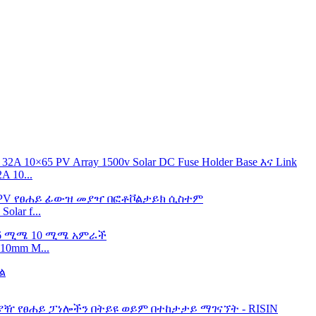
 10...
lar f...
10mm M...