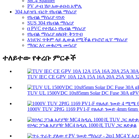
MC4 Spanner
PV ታብ ሽቦ አውቶቡስ አሞሌ
304 አይዝጌ ብረት የኬብል ማሰሪያ
የኬብል ማሰሪያ ባንድ
SUS 304 የኬብል ማሰሪያ
በ PVC የተሸፈነ የኬብል ማሰሪያ
የኬብል ማሰሪያ ዘለበት ቅንጥብ
እንደገና ጥቅም ላይ ሊውል የሚችል የጉሮሮ ዚፕ ማሰሪያ
ማሰር እና መቁረጫ መሳሪያ
ተለይተው የቀረቡ ምርቶች
TUV IEC CE GPV 10A 12A 15A 16A 20A 25A 30A 32A
TUV UL 1500VDC 10x85mm Solar DC Fuse 30A gPV So
1000V TUV 2PfG 1169 PV1-F የፀሐይ ገመድ 4mm 6mm 
የሶላር ፓነል አያያዥ MC4 ከዲሲ 1000 ቪ TUV ጋር ጸድቋል