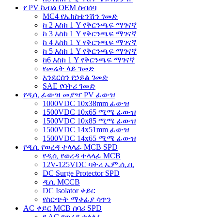
የ PV ኬብል OEM ስብሰባ
MC4 የኤክስቴንሽን ገመድ
ከ 2 እስከ 1 Y የቅርንጫፍ ማገናኛ
ከ 3 እስከ 1 Y የቅርንጫፍ ማገናኛ
ከ 4 እስከ 1 Y የቅርንጫፍ ማገናኛ
ከ 5 እስከ 1 Y የቅርንጫፍ ማገናኛ
ከ6 እስከ 1 Y የቅርንጫፍ ማገናኛ
የመሬት ላይ ገመድ
አንደርሰን የኃይል ገመድ
SAE የባትሪ ገመድ
የዲሲ ፊውዝ መያዣ PV ፊውዝ
1000VDC 10x38mm ፊውዝ
1500VDC 10x65 ሚሜ ፊውዝ
1500VDC 10x85 ሚሜ ፊውዝ
1500VDC 14x51mm ፊውዝ
1500VDC 14x65 ሚሜ ፊውዝ
የዲሲ የወረዳ ተላላፊ MCB SPD
የዲሲ የወረዳ ተላላፊ MCB
12V-125VDC ባትሪ ኤም.ሲ.ቢ
DC Surge Protector SPD
ዲሲ MCCB
DC Isolator ቀይር
የስርጭት ማቀፊያ ሳጥን
AC ቀይር MCB ሰባሪ SPD
የ AC የወረዳ ተላላፊ