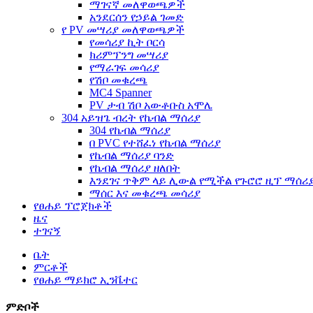
ማገናኛ መለዋወጫዎች
አንደርሰን የኃይል ገመድ
የ PV መሣሪያ መለዋወጫዎች
የመሳሪያ ኪት ቦርሳ
ክሪምፕንግ መሣሪያ
የማራገፍ መሳሪያ
የሽቦ መቁረጫ
MC4 Spanner
PV ታብ ሽቦ አውቶቡስ አሞሌ
304 አይዝጌ ብረት የኬብል ማሰሪያ
304 የኬብል ማሰሪያ
በ PVC የተሸፈነ የኬብል ማሰሪያ
የኬብል ማሰሪያ ባንድ
የኬብል ማሰሪያ ዘለበት
እንደገና ጥቅም ላይ ሊውል የሚችል የጉሮሮ ዚፕ ማሰሪ
ማሰር እና መቁረጫ መሳሪያ
የፀሐይ ፕሮጀክቶች
ዜና
ተገናኝ
ቤት
ምርቶች
የፀሐይ ማይክሮ ኢንቬተር
ምድቦች