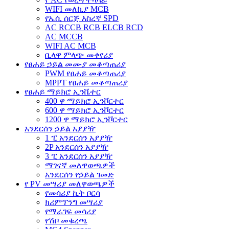
WIFI መለኪያ MCB
የኤሲ ሰርጅ እስረኛ SPD
AC RCCB RCB ELCB RCD
AC MCCB
WIFI AC MCB
ቢላዋ ምላጭ መቀየሪያ
የፀሐይ ኃይል መሙያ መቆጣጠሪያ
PWM የፀሐይ መቆጣጠሪያ
MPPT የፀሐይ መቆጣጠሪያ
የፀሐይ ማይክሮ ኢንቬተር
400 ዋ ማይክሮ ኢንቮርተር
600 ዋ ማይክሮ ኢንቮርተር
1200 ዋ ማይክሮ ኢንቮርተር
አንደርሰን ኃይል አያያዥ
1 ፒ አንደርሰን አያያዥ
2P አንደርሰን አያያዥ
3 ፒ አንደርሰን አያያዥ
ማገናኛ መለዋወጫዎች
አንደርሰን የኃይል ገመድ
የ PV መሣሪያ መለዋወጫዎች
የመሳሪያ ኪት ቦርሳ
ክሪምፕንግ መሣሪያ
የማራገፍ መሳሪያ
የሽቦ መቁረጫ