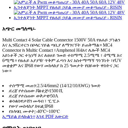
አጭር መግለጫ፡-
Multi Contact 4 Solar Cable Connector 1500V 50A የፀሐይ ፓነልን
እና ኢንቬርተርን በሶላር ሃይል ጣቢያ ለማገናኘት ይጠቅማል። MC4
Connector ከ Multic Contact ፣Amphenol H4እና ሌሎች MC4
አይነቶች ጋር ተኳሃኝ እና ለፀሀይ ገመድ ተስማሚ 2.5ሚሜ ፣ 4ሚሜ እና
6ሚሜ። የፀሐይ አያያዥ ጥቅም ፈጣን እና አስተማማኝ ግንኙነት ፣የUV
መቋቋም እና IP68 የውሃ መከላከያ ከ 25 ዓመታት የህይወት ዋስትና ጋር
ነው።
ተስማሚ መጠን:
2.5/4/6mm2 (14/12/10AWG) ገመድ
ደረጃ የተሰጠው ቮልቴጅ፡
1500 ቪ
ደረጃ የተሰጠው ወቅታዊ፡
50A
ቁሳቁስ፡
የታሸገ መዳብ ፣ ፒ.ፒ.ኦ
የውሃ መከላከያ ክፍል;
IP68
የአካባቢ ሙቀት;
-40℃~100℃
ኢሜይል ይላኩልን።
እንደ PDF አውርድ