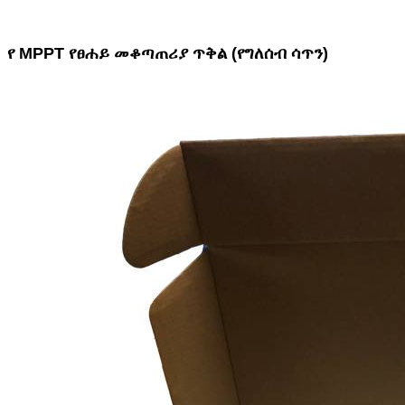
የ MPPT የፀሐይ መቆጣጠሪያ ጥቅል (የግለሰብ ሳጥን)