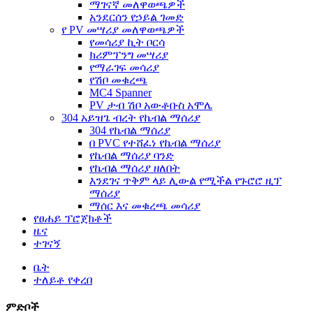
ማገናኛ መለዋወጫዎች
አንደርሰን የኃይል ገመድ
የ PV መሣሪያ መለዋወጫዎች
የመሳሪያ ኪት ቦርሳ
ክሪምፕንግ መሣሪያ
የማራገፍ መሳሪያ
የሽቦ መቁረጫ
MC4 Spanner
PV ታብ ሽቦ አውቶቡስ አሞሌ
304 አይዝጌ ብረት የኬብል ማሰሪያ
304 የኬብል ማሰሪያ
በ PVC የተሸፈነ የኬብል ማሰሪያ
የኬብል ማሰሪያ ባንድ
የኬብል ማሰሪያ ዘለበት
እንደገና ጥቅም ላይ ሊውል የሚችል የጉሮሮ ዚፕ
ማሰሪያ
ማሰር እና መቁረጫ መሳሪያ
የፀሐይ ፕሮጀክቶች
ዜና
ተገናኝ
ቤት
ተለይቶ የቀረበ
ምድቦች