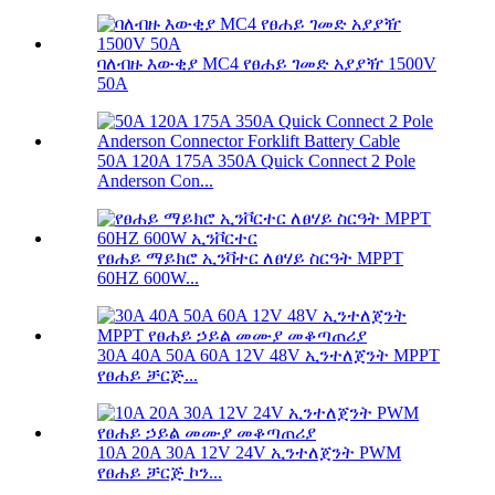
ባለብዙ እውቂያ MC4 የፀሐይ ገመድ አያያዥ 1500V
50A
50A 120A 175A 350A Quick Connect 2 Pole
Anderson Con...
የፀሐይ ማይክሮ ኢንቫተር ለፀሃይ ስርዓት MPPT
60HZ 600W...
30A 40A 50A 60A 12V 48V ኢንተለጀንት MPPT
የፀሐይ ቻርጅ...
10A 20A 30A 12V 24V ኢንተለጀንት PWM
የፀሐይ ቻርጅ ኮን...