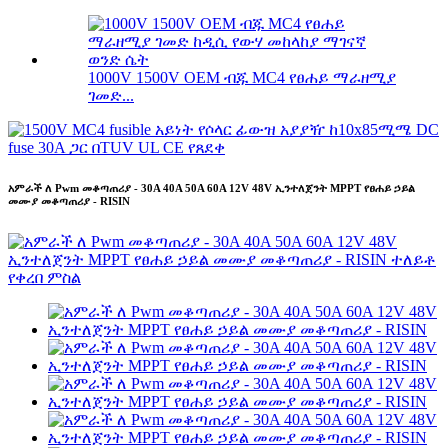
1000V 1500V OEM ብጁ MC4 የፀሐይ ማራዘሚያ
ገመድ...
አምራች ለ Pwm መቆጣጠሪያ - 30A 40A 50A 60A 12V 48V ኢንተለጀንት MPPT የፀሐይ ኃይል
መሙያ መቆጣጠሪያ - RISIN