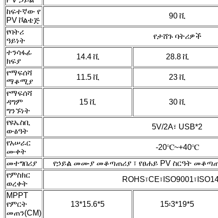
ከፍተኛው የ
90 ቪ
PV ቮልቴጅ
የባትሪ
የታሸጉ ባትሪዎች
ዓይነት
ተንሳፋፊ
14.4 ቪ
28.8 ቪ
ክፍያ
የማፍሰሻ
11.5 ቪ
23 ቪ
ማቆሚያ
የማፍሰሻ
ዳግም
15 ቪ
30 ቪ
ግንኙነት
የዩኤስቢ
5V/2A፣ USB*2
ውፅዓት
የአሠራር
-20℃~+40℃
ሙቀት
መተግበሪያ
የኃይል መሙያ መቆጣጠሪያ ፣ የፀሐይ PV ስርዓት መቆጣ
የምስክር
ROHS፣CE፣ISO9001፣ISO1
ወረቀት
MPPT
የምርት
13*15.6*5
15፡3*19*5
መጠን(CM)