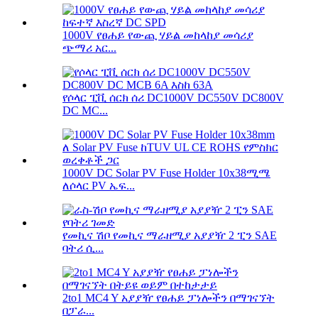
1000V የፀሐይ የውጪ ሃይል መከላከያ መሳሪያ
ጭማሪ አር...
የሶላር ፒቪ ሰርክ ሰሪ DC1000V DC550V DC800V
DC MC...
1000V DC Solar PV Fuse Holder 10x38ሚሜ
ለሶላር PV ኤፍ...
የመኪና ሽቦ የመኪና ማራዘሚያ አያያዥ 2 ፒን SAE
ባትሪ ሲ...
2to1 MC4 Y አያያዥ የፀሐይ ፓነሎችን በማገናኘት
በፓራ...