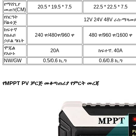
የማሸጊያ
20.5 * 19.5 * 7.5
22.5 * 22.5 * 7.5
መጠን(CM)
የስርዓት
12V 24V 48V ራስ-ማላመ
ቮልቴጅ
ከፍተኛ
የፀሐይ
240 ዋ/480ዋ/960 ዋ
480 ዋ/960 ዋ/1600 ዋ
ኃይል ግቤት
ሞጁል
20A
ከፍተኛ. 40A
የአሁኑ
NW/GW
0.5/0.6 ኪ.ግ
0.6/0.8 ኪ.ግ
የMPPT PV ቻርጅ መቆጣጠሪያ የምርት መረጃ