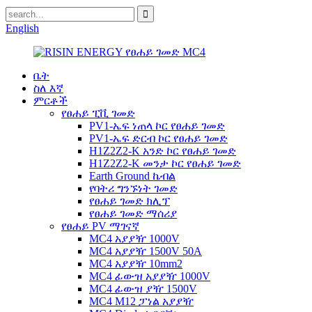
English
ቤት
ስለ እኛ
ምርቶች
የፀሐይ ፒቪ ገመድ
PV1-ኤፍ ነጠላ ኮር የፀሐይ ገመድ
PV1-ኤፍ ድርብ ኮር የፀሐይ ገመድ
H1Z2Z2-K አንድ ኮር የፀሐይ ገመድ
H1Z2Z2-K መንታ ኮር የፀሐይ ገመድ
Earth Ground ኬብል
የባትሪ ግንኙነት ገመድ
የፀሐይ ገመድ ክሊፕ
የፀሐይ ገመድ ማሰሪያ
የፀሐይ PV ማገናኛ
MC4 አያያዥ 1000V
MC4 አያያዥ 1500V 50A
MC4 አያያዥ 10mm2
MC4 ፊውዝ አያያዥ 1000V
MC4 ፊውዝ ያዥ 1500V
MC4 M12 ፓነል አያያዥ