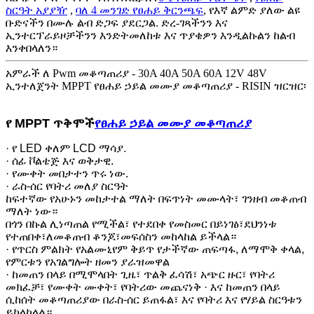
ስርዓት አያያዥ
,
ባለ 4 መንገድ የፀሐይ ቅርንጫፍ
, የእኛ ልምድ ያለው ልዩ
ቡድናችን በሙሉ ልብ ድጋፍ ያደርጋል. ድረ-ገጻችንን እና
ኢንተርፕራይዞቻችንን እንድትመለከቱ እና ጥያቄዎን እንዲልኩልን ከልብ
እንቀበላለን።
አምራች ለ Pwm መቆጣጠሪያ - 30A 40A 50A 60A 12V 48V
ኢንተለጀንት MPPT የፀሐይ ኃይል መሙያ መቆጣጠሪያ - RISIN ዝርዝር፡
የ MPPT ጥቅሞች
የፀሐይ ኃይል መሙያ መቆጣጠሪያ
· የ LED ቀለም LCD ማሳያ.
· ሰፊ ቮልቴጅ እና ወቅታዊ.
· የሙቀት መበታተን ጥሩ ነው.
· ራስ-ሰር የባትሪ መለያ ስርዓት
ከፍተኛው የአሁኑን መከታተል ማለት በፍጥነት መሙላት፣ ገንዘብ መቆጠብ
ማለት ነው።
በጎን በኩል ሊነጣጠል የሚችል፣ የተደበቀ የመስመር በይነገፅ፣ደህንነቱ
የተጠበቀ፣ለመቆጠብ ቆንጆ፣መፍሰስን መከላከል ይችላል።
· የጥርስ ምልክት የአልሙኒየም ቅይጥ የታችኛው ጠፍጣፋ, ለማሞቅ ቀላል,
የምርቱን የአገልግሎት ዘመን ያራዝመዋል
· ከመጠን በላይ በሚሞላበት ጊዜ፣ ጥልቅ ፈሳሽ፣ አጭር ዙር፣ የባትሪ
መክፈቻ፣ የሙቀት ሙቀት፣ የባትሪው መጨናነቅ · እና ከመጠን በላይ
ሲከሰት መቆጣጠሪያው በራስ-ሰር ይጠፋል፣ እና የባትሪ እና የሃይል ስርዓቱን
ይከላከላል።