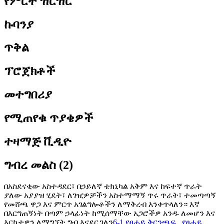
የምርት ዝርዝር
ኩባንያ
ጥቅል
ፕሮጀክቶች
መተግበሪያ
የሚጠየቁ ጥያቄዎች
ተዛማጅ ቪዲዮ
ግብረ መልስ (2)
በአስደናቂው አስተዳደር፣ በኃይለኛ ቴክኒካል አቅም እና ከፍተኛ ጥራት
ያለው አያያዝ ሂደት፣ ለገዢዎቻችን አስተማማኝ ጥሩ ጥራት፣ ተመጣጣኝ
የመሸጫ ዋጋ እና ምርጥ አገልግሎቶችን ለማቅረብ እንቀጥላለን። እኛ
በእርግጠኝነት በጣም ኃላፊነት ከሚሰማቸው አጋሮችዎ አንዱ ለመሆን እና
እርካታዎን ለማግኘት ግብ እናደርጋለን
6-1 የፀሐይ ቅርንጫፍ
,
የፀሐይ