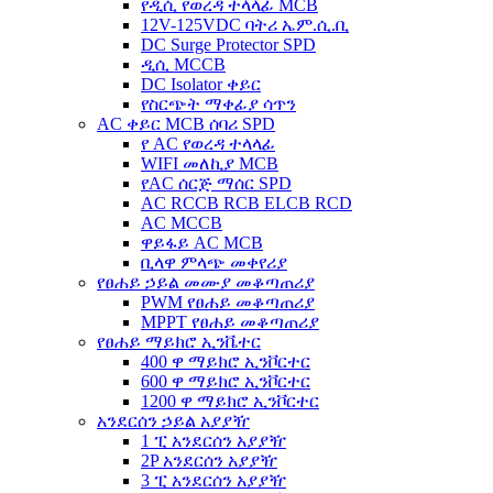
የዲሲ የወረዳ ተላላፊ MCB
12V-125VDC ባትሪ ኤም.ሲ.ቢ
DC Surge Protector SPD
ዲሲ MCCB
DC Isolator ቀይር
የስርጭት ማቀፊያ ሳጥን
AC ቀይር MCB ሰባሪ SPD
የ AC የወረዳ ተላላፊ
WIFI መለኪያ MCB
የAC ሰርጅ ማሰር SPD
AC RCCB RCB ELCB RCD
AC MCCB
ዋይፋይ AC MCB
ቢላዋ ምላጭ መቀየሪያ
የፀሐይ ኃይል መሙያ መቆጣጠሪያ
PWM የፀሐይ መቆጣጠሪያ
MPPT የፀሐይ መቆጣጠሪያ
የፀሐይ ማይክሮ ኢንቬተር
400 ዋ ማይክሮ ኢንቮርተር
600 ዋ ማይክሮ ኢንቮርተር
1200 ዋ ማይክሮ ኢንቮርተር
አንደርሰን ኃይል አያያዥ
1 ፒ አንደርሰን አያያዥ
2P አንደርሰን አያያዥ
3 ፒ አንደርሰን አያያዥ