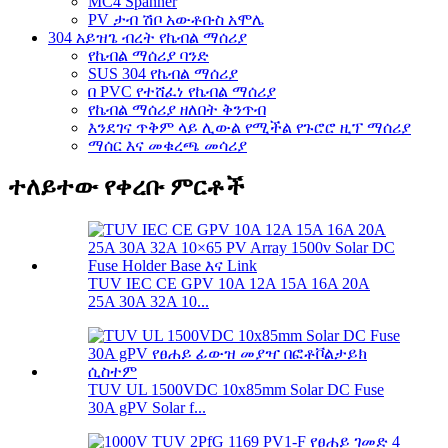
MC4 Spanner
PV ታብ ሽቦ አውቶቡስ አሞሌ
304 አይዝጌ ብረት የኬብል ማሰሪያ
የኬብል ማሰሪያ ባንድ
SUS 304 የኬብል ማሰሪያ
በ PVC የተሸፈነ የኬብል ማሰሪያ
የኬብል ማሰሪያ ዘለበት ቅንጥብ
እንደገና ጥቅም ላይ ሊውል የሚችል የጉሮሮ ዚፕ ማሰሪያ
ማሰር እና መቁረጫ መሳሪያ
ተለይተው የቀረቡ ምርቶች
TUV IEC CE GPV 10A 12A 15A 16A 20A
25A 30A 32A 10...
TUV UL 1500VDC 10x85mm Solar DC Fuse
30A gPV Solar f...