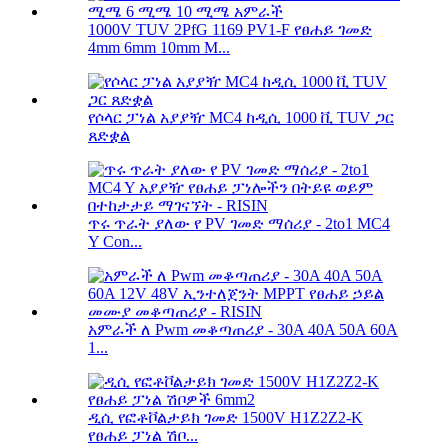
1000V TUV 2PfG 1169 PV1-F የፀሐይ ገመድ
4mm 6mm 10mm M...
የሶላር ፓነል አያያዥ MC4 ከዲሲ 1000 ቪ TUV ጋር
ጸድቋል
ጥሩ ጥራት ያለው የ PV ገመድ ማሰሪያ - 2to1 MC4
Y Con...
አምራች ለ Pwm መቆጣጠሪያ - 30A 40A 50A 60A
1...
ዲሲ የፎቶቮልታይክ ገመድ 1500V H1Z2Z2-K
የፀሐይ ፓነል ሽቦ...