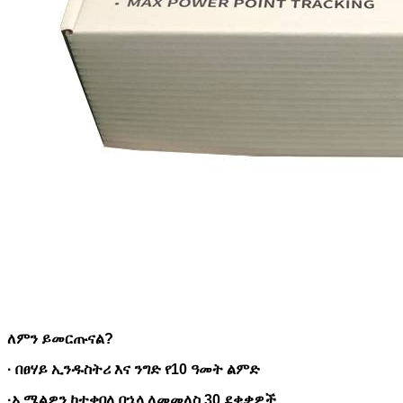
ለምን ይመርጡናል?
· በፀሃይ ኢንዱስትሪ እና ንግድ የ10 ዓመት ልምድ
·
ኢሜልዎን ከተቀበለ በኋላ ለመመለስ 30 ደቂቃዎች