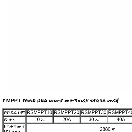
የ MPPT የፀሐይ ኃይል መሙያ መቆጣጠሪያ ቴክኒካል መረጃ
የሞዴል ስም
RSMPPT10
RSMPPT20
RSMPPT30
RSMPPT4
የአሁኑ
10 ኤ
20A
30 ኤ
40A
ከፍተኛው የ
2880 ዋ
PV ኃይል