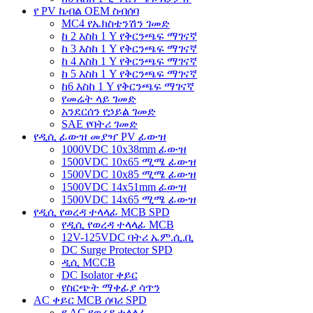
የ PV ኬብል OEM ስብሰባ
MC4 የኤክስቴንሽን ገመድ
ከ 2 እስከ 1 Y የቅርንጫፍ ማገናኛ
ከ 3 እስከ 1 Y የቅርንጫፍ ማገናኛ
ከ 4 እስከ 1 Y የቅርንጫፍ ማገናኛ
ከ 5 እስከ 1 Y የቅርንጫፍ ማገናኛ
ከ6 እስከ 1 Y የቅርንጫፍ ማገናኛ
የመሬት ላይ ገመድ
አንደርሰን የኃይል ገመድ
SAE የባትሪ ገመድ
የዲሲ ፊውዝ መያዣ PV ፊውዝ
1000VDC 10x38mm ፊውዝ
1500VDC 10x65 ሚሜ ፊውዝ
1500VDC 10x85 ሚሜ ፊውዝ
1500VDC 14x51mm ፊውዝ
1500VDC 14x65 ሚሜ ፊውዝ
የዲሲ የወረዳ ተላላፊ MCB SPD
የዲሲ የወረዳ ተላላፊ MCB
12V-125VDC ባትሪ ኤም.ሲ.ቢ
DC Surge Protector SPD
ዲሲ MCCB
DC Isolator ቀይር
የስርጭት ማቀፊያ ሳጥን
AC ቀይር MCB ሰባሪ SPD
የ AC የወረዳ ተላላፊ