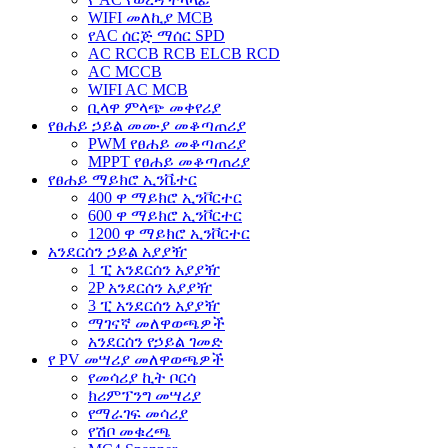
WIFI መለኪያ MCB
የAC ሰርጅ ማሰር SPD
AC RCCB RCB ELCB RCD
AC MCCB
WIFI AC MCB
ቢላዋ ምላጭ መቀየሪያ
የፀሐይ ኃይል መሙያ መቆጣጠሪያ
PWM የፀሐይ መቆጣጠሪያ
MPPT የፀሐይ መቆጣጠሪያ
የፀሐይ ማይክሮ ኢንቬተር
400 ዋ ማይክሮ ኢንቮርተር
600 ዋ ማይክሮ ኢንቮርተር
1200 ዋ ማይክሮ ኢንቮርተር
አንደርሰን ኃይል አያያዥ
1 ፒ አንደርሰን አያያዥ
2P አንደርሰን አያያዥ
3 ፒ አንደርሰን አያያዥ
ማገናኛ መለዋወጫዎች
አንደርሰን የኃይል ገመድ
የ PV መሣሪያ መለዋወጫዎች
የመሳሪያ ኪት ቦርሳ
ክሪምፕንግ መሣሪያ
የማራገፍ መሳሪያ
የሽቦ መቁረጫ