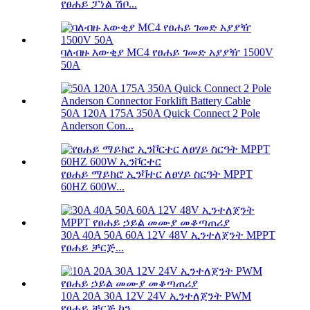
የፀሐይ ፓነል ሽቦ...
ባለብዙ እውቂያ MC4 የፀሐይ ገመድ አያያዥ 1500V
50A
50A 120A 175A 350A Quick Connect 2 Pole
Anderson Con...
የፀሐይ ማይክሮ ኢንቫተር ለፀሃይ ስርዓት MPPT
60HZ 600W...
30A 40A 50A 60A 12V 48V ኢንተለጀንት MPPT
የፀሐይ ቻርጅ...
10A 20A 30A 12V 24V ኢንተለጀንት PWM
የፀሐይ ቻርጅ ኮን...