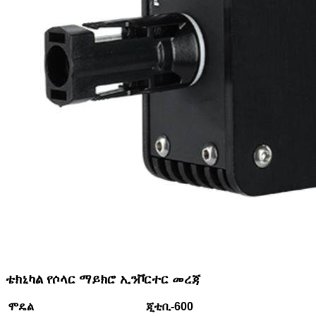
ቴክኒካል የሶላር ማይክሮ ኢንቮርተር መረጃ
ሞዴል
ጂቲቢ-600