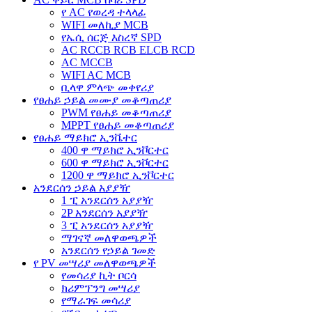
የ AC የወረዳ ተላላፊ
WIFI መለኪያ MCB
የኤሲ ሰርጅ እስረኛ SPD
AC RCCB RCB ELCB RCD
AC MCCB
WIFI AC MCB
ቢላዋ ምላጭ መቀየሪያ
የፀሐይ ኃይል መሙያ መቆጣጠሪያ
PWM የፀሐይ መቆጣጠሪያ
MPPT የፀሐይ መቆጣጠሪያ
የፀሐይ ማይክሮ ኢንቬተር
400 ዋ ማይክሮ ኢንቮርተር
600 ዋ ማይክሮ ኢንቮርተር
1200 ዋ ማይክሮ ኢንቮርተር
አንደርሰን ኃይል አያያዥ
1 ፒ አንደርሰን አያያዥ
2P አንደርሰን አያያዥ
3 ፒ አንደርሰን አያያዥ
ማገናኛ መለዋወጫዎች
አንደርሰን የኃይል ገመድ
የ PV መሣሪያ መለዋወጫዎች
የመሳሪያ ኪት ቦርሳ
ክሪምፕንግ መሣሪያ
የማራገፍ መሳሪያ