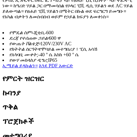
የታሰረ ኢንቮርተር በፍርግርግ ጣሪያ ላይ የፀሐይ ፒቪ ሲስተም ላይ ተፈጻሚ
ነው። ከግሪድ ሃይል ጋር በማመሳሰል የሶላር ፒቪ ዲሲ ሃይልን ወደ AC ሃይል
ይለውጣል። የፀሐይ ፒቪ ሃይልን በሜትር በኩል ወደ ፍርግርግ ይመግቡ።
የአካል ብቃትን ለመሰብሰብ ወይም የኃይል ክፍያን ለመቀነስ።
የሞዴል ስም፡-
ጂቲቢ-600
ደረጃ የተሰጠው ኃይል፡
600 ዋ
የውጤት ቮልቴጅ፡
120V/230V AC
የክትትል ስርዓት፡
የሞባይል መተግበሪያ ፣ ፒሲ አሳሽ
የአካባቢ ሙቀት;
-40 ° ሴ እስከ +60 ° ሴ
የውሃ መከላከያ ዲግሪ;
IP65
ኢሜይል ይላኩልን።
እንደ PDF አውርድ
የምርት ዝርዝር
ኩባንያ
ጥቅል
ፕሮጀክቶች
መተግበሪያ