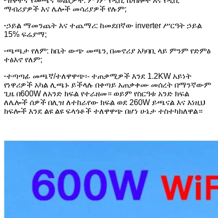
·
ዝቅተኛ የመጫኛ ወጪዎች: ምንም የዲሲ ኬብሎች እና የዲሲ
ማብሪያዎች እና ሌሎች መሳሪያዎች የሉም;
·
ኃይል ማመንጨት እና ተጨማሪ: ከመደበኛው inverter ሥርዓት ኃይል
15% ፍሬያማ;
·
ጫጫታ የለም: ከቤት ውጭ መጫን, በመኖሪያ አካባቢ ላይ ምንም የድምፅ
ተፅእኖ የለም;
·
ተጣጣፊ መጫኛ/ተለዋዋጭ፡- ተጠቃሚዎች እንደ 1.2KW አይነት
የነዋሪዎች አካል ሊጫኑ ይችላሉ በቀጣይ አጠቃቀሙ መሰረት በማንኛውም
ጊዜ በ600W ለአንድ ክፍል የተራዘመ። ወይም የስርዓቱ አንድ ክፍል
ለሌሎች ሰዎች በሊዝ ለተከራየው ክፍል ወደ 260W ይጫናል እና እነዚህ
ክፍሎች እንደ ልዩ ልዩ ፍላጎቶች ተለዋዋጭ በሆነ ሁኔታ ተስተካክለዋል።