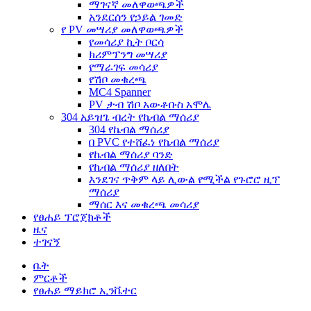
ማገናኛ መለዋወጫዎች
አንደርሰን የኃይል ገመድ
የ PV መሣሪያ መለዋወጫዎች
የመሳሪያ ኪት ቦርሳ
ክሪምፕንግ መሣሪያ
የማራገፍ መሳሪያ
የሽቦ መቁረጫ
MC4 Spanner
PV ታብ ሽቦ አውቶቡስ አሞሌ
304 አይዝጌ ብረት የኬብል ማሰሪያ
304 የኬብል ማሰሪያ
በ PVC የተሸፈነ የኬብል ማሰሪያ
የኬብል ማሰሪያ ባንድ
የኬብል ማሰሪያ ዘለበት
እንደገና ጥቅም ላይ ሊውል የሚችል የጉሮሮ ዚፕ
ማሰሪያ
ማሰር እና መቁረጫ መሳሪያ
የፀሐይ ፕሮጀክቶች
ዜና
ተገናኝ
ቤት
ምርቶች
የፀሐይ ማይክሮ ኢንቬተር