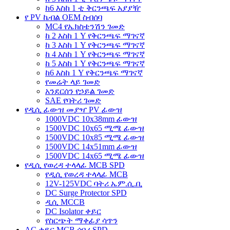
ከ6 እስከ 1 ቲ ቅርንጫፍ አያያዥ
የ PV ኬብል OEM ስብሰባ
MC4 የኤክስቴንሽን ገመድ
ከ 2 እስከ 1 Y የቅርንጫፍ ማገናኛ
ከ 3 እስከ 1 Y የቅርንጫፍ ማገናኛ
ከ 4 እስከ 1 Y የቅርንጫፍ ማገናኛ
ከ 5 እስከ 1 Y የቅርንጫፍ ማገናኛ
ከ6 እስከ 1 Y የቅርንጫፍ ማገናኛ
የመሬት ላይ ገመድ
አንደርሰን የኃይል ገመድ
SAE የባትሪ ገመድ
የዲሲ ፊውዝ መያዣ PV ፊውዝ
1000VDC 10x38mm ፊውዝ
1500VDC 10x65 ሚሜ ፊውዝ
1500VDC 10x85 ሚሜ ፊውዝ
1500VDC 14x51mm ፊውዝ
1500VDC 14x65 ሚሜ ፊውዝ
የዲሲ የወረዳ ተላላፊ MCB SPD
የዲሲ የወረዳ ተላላፊ MCB
12V-125VDC ባትሪ ኤም.ሲ.ቢ
DC Surge Protector SPD
ዲሲ MCCB
DC Isolator ቀይር
የስርጭት ማቀፊያ ሳጥን
AC ቀይር MCB ሰባሪ SPD