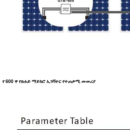
የ 600 ዋ የፀሐይ ማይክሮ ኢንቫተር የተጠቃሚ መመሪያ