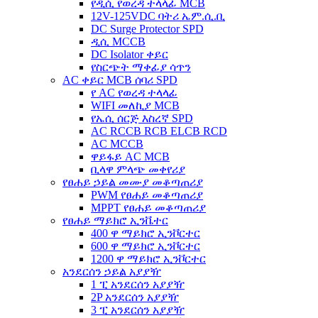
የዲሲ የወረዳ ተላላፊ MCB
12V-125VDC ባትሪ ኤም.ሲ.ቢ
DC Surge Protector SPD
ዲሲ MCCB
DC Isolator ቀይር
የስርጭት ማቀፊያ ሳጥን
AC ቀይር MCB ሰባሪ SPD
የ AC የወረዳ ተላላፊ
WIFI መለኪያ MCB
የኤሲ ሰርጅ እስረኛ SPD
AC RCCB RCB ELCB RCD
AC MCCB
ዋይፋይ AC MCB
ቢላዋ ምላጭ መቀየሪያ
የፀሐይ ኃይል መሙያ መቆጣጠሪያ
PWM የፀሐይ መቆጣጠሪያ
MPPT የፀሐይ መቆጣጠሪያ
የፀሐይ ማይክሮ ኢንቬተር
400 ዋ ማይክሮ ኢንቮርተር
600 ዋ ማይክሮ ኢንቮርተር
1200 ዋ ማይክሮ ኢንቮርተር
አንደርሰን ኃይል አያያዥ
1 ፒ አንደርሰን አያያዥ
2P አንደርሰን አያያዥ
3 ፒ አንደርሰን አያያዥ