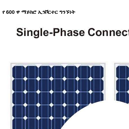
የ 600 ዋ ማይክሮ ኢንቮርተር ግንኙነት