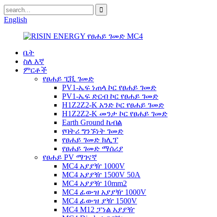
English
ቤት
ስለ እኛ
ምርቶች
የፀሐይ ፒቪ ገመድ
PV1-ኤፍ ነጠላ ኮር የፀሐይ ገመድ
PV1-ኤፍ ድርብ ኮር የፀሐይ ገመድ
H1Z2Z2-K አንድ ኮር የፀሐይ ገመድ
H1Z2Z2-K መንታ ኮር የፀሐይ ገመድ
Earth Ground ኬብል
የባትሪ ግንኙነት ገመድ
የፀሐይ ገመድ ክሊፕ
የፀሐይ ገመድ ማሰሪያ
የፀሐይ PV ማገናኛ
MC4 አያያዥ 1000V
MC4 አያያዥ 1500V 50A
MC4 አያያዥ 10mm2
MC4 ፊውዝ አያያዥ 1000V
MC4 ፊውዝ ያዥ 1500V
MC4 M12 ፓነል አያያዥ