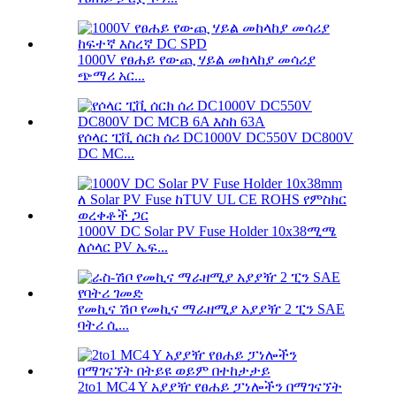
1000V የፀሐይ የውጪ ሃይል መከላከያ መሳሪያ
ጭማሪ አር...
የሶላር ፒቪ ሰርክ ሰሪ DC1000V DC550V DC800V
DC MC...
1000V DC Solar PV Fuse Holder 10x38ሚሜ
ለሶላር PV ኤፍ...
የመኪና ሽቦ የመኪና ማራዘሚያ አያያዥ 2 ፒን SAE
ባትሪ ሲ...
2to1 MC4 Y አያያዥ የፀሐይ ፓነሎችን በማገናኘት