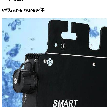
የሚጠየቁ ጥያቄዎች