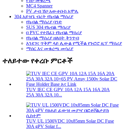
የሽቦ መቁረጫ
MC4 Spanner
PV ታብ ሽቦ አውቶቡስ አሞሌ
304 አይዝጌ ብረት የኬብል ማሰሪያ
የኬብል ማሰሪያ ባንድ
SUS 304 የኬብል ማሰሪያ
በ PVC የተሸፈነ የኬብል ማሰሪያ
የኬብል ማሰሪያ ዘለበት ቅንጥብ
እንደገና ጥቅም ላይ ሊውል የሚችል የጉሮሮ ዚፕ ማሰሪያ
ማሰር እና መቁረጫ መሳሪያ
ተለይተው የቀረቡ ምርቶች
TUV IEC CE GPV 10A 12A 15A 16A 20A
25A 30A 32A 10...
TUV UL 1500VDC 10x85mm Solar DC Fuse
30A gPV Solar f...