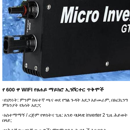
የ 600 ዋ WIFI የፀሐይ ማይክሮ ኢንቮርተር ጥቅሞች
·
ደህንነት: ምንም ከፍተኛ ጫና ወደ የግል ጉዳት አደጋ አይመራም, በአርኪንግ
ምክንያት የእሳት አደጋ;
·
አስተማማኝ / ረጅም የዋስትና ጊዜ: አንድ ባህላዊ inverter 2 ጊዜ ሕይወት
በላይ;