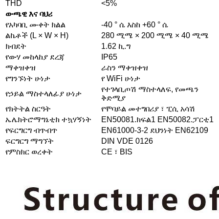
THD
<5%
ውጫዊ እና ባህሪ
የአካባቢ ሙቀት ክልል
-40 ° ሴ እስከ +60 ° ሴ
ልኬቶች (L × W × H)
280 ሚሜ × 200 ሚሜ × 40 ሚሜ
ክብደት
1.62 ኪ.ግ
የውሃ መከላከያ ደረጃ
IP65
ማቀዝቀዝ
ራስን ማቀዝቀዝ
የግንኙነት ሁነታ
የ WiFi ሁነታ
የተገላቢጦሽ ማስተላለፍ, የመጫን
የኃይል ማስተላለፊያ ሁነታ
ቅድሚያ
የክትትል ስርዓት
የሞባይል መተግበሪያ ፣ ፒሲ አሳሽ
ኤሌክትሮማግኔቲክ ተኳሃኝነት
EN50081.ክፍል1 EN50082.ፓርቲ1
የፍርግርግ ብጥብጥ
EN61000-3-2 ደህንነት EN62109
ፍርግርግ ማግኘት
DIN VDE 0126
የምስክር ወረቀት
CE ፣ BIS