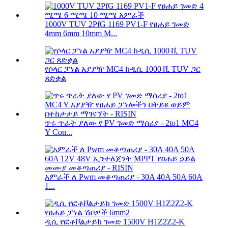
1000V TUV 2PfG 1169 PV1-F የፀሐይ ገመድ
4mm 6mm 10mm M...
የሶላር ፓነል አያያዥ MC4 ከዲሲ 1000 ቪ TUV ጋር
ጸድቋል
ጥሩ ጥራት ያለው የ PV ገመድ ማሰሪያ - 2to1 MC4
Y Con...
አምራች ለ Pwm መቆጣጠሪያ - 30A 40A 50A 60A
1...
ዲሲ የፎቶቮልታይክ ገመድ 1500V H1Z2Z2-K