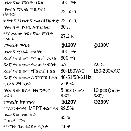
ከፍተኛው የግቤት ኃይል
600 ዋት
ከፍተኛ የኃይል መከታተያ
22-50 ቪ
ቮልቴጅ
ዝቅተኛ / ከፍተኛ የመነሻ ቮልቴጅ
22-55 ቪ
ከፍተኛው የዲሲ አጭር ዙር
30 ኤ
የሚሠራው ከፍተኛው የግቤት
27.2 ኤ
የአሁኑ
የውጤት ውሂብ
@120V
@230V
ከፍተኛ የኃይል ውፅዓት
600 ዋት
ደረጃ የተሰጠው የውጤት ኃይል
600 ዋት
ደረጃ የተሰጠው የውጤት ፍሰት
5A
2.6 ኤ
ደረጃ የተሰጠው የቮልቴጅ ክልል
80-160VAC
180-260VAC
ደረጃ የተሰጠው ድግግሞሽ ክልል
48-51/58-61Hz
የኃይል ምክንያት
> 99%
ከፍተኛው ክፍል በቅርንጫፍ
5 pcs (ነጠላ-
10 pcs (ነጠላ-
ወረዳ
ደረጃ)
ደረጃ)
የውጤት ቅልጥፍና
@120V
@230V
የማይንቀሳቀስ MPPT ቅልጥፍና
99.5%
ከፍተኛው የውጤት
95%
ውጤታማነት
የምሽት ጊዜ የኃይል ፍጆታ
<1 ዋ