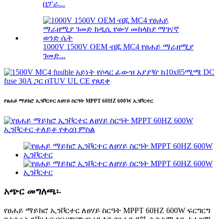
በፓራ...
1000V 1500V OEM ብጁ MC4 የፀሐይ ማራዘሚያ
ገመድ...
የፀሐይ ማይክሮ ኢንቮርተር ለፀሃይ ስርዓት MPPT 60HZ 600W ኢንቮርተር
አጭር መግለጫ፡-
የፀሐይ ማይክሮ ኢንቮርተር ለፀሃይ ስርዓት MPPT 60HZ 600W ፍርግርግ