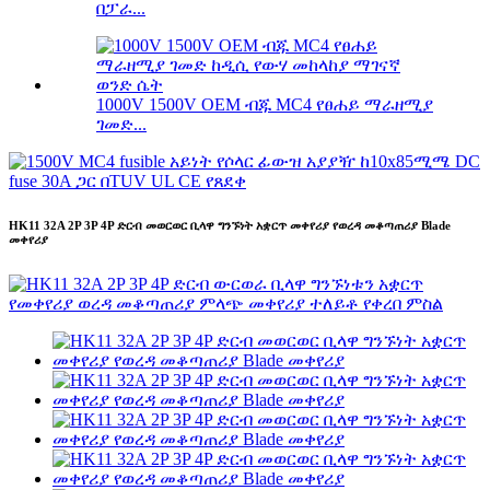
በፓራ...
1000V 1500V OEM ብጁ MC4 የፀሐይ ማራዘሚያ
ገመድ...
HK11 32A 2P 3P 4P ድርብ መወርወር ቢላዋ ግንኙነት አቋርጥ መቀየሪያ የወረዳ መቆጣጠሪያ Blade
መቀየሪያ