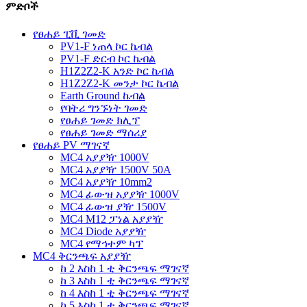
ምድቦች
የፀሐይ ፒቪ ገመድ
PV1-F ነጠላ ኮር ኬብል
PV1-F ድርብ ኮር ኬብል
H1Z2Z2-K አንድ ኮር ኬብል
H1Z2Z2-K መንታ ኮር ኬብል
Earth Ground ኬብል
የባትሪ ግንኙነት ገመድ
የፀሐይ ገመድ ክሊፕ
የፀሐይ ገመድ ማሰሪያ
የፀሐይ PV ማገናኛ
MC4 አያያዥ 1000V
MC4 አያያዥ 1500V 50A
MC4 አያያዥ 10mm2
MC4 ፊውዝ አያያዥ 1000V
MC4 ፊውዝ ያዥ 1500V
MC4 M12 ፓነል አያያዥ
MC4 Diode አያያዥ
MC4 የማኅተም ካፕ
MC4 ቅርንጫፍ አያያዥ
ከ 2 እስከ 1 ቲ ቅርንጫፍ ማገናኛ
ከ 3 እስከ 1 ቲ ቅርንጫፍ ማገናኛ
ከ 4 እስከ 1 ቲ ቅርንጫፍ ማገናኛ
ከ 5 እስከ 1 ቲ ቅርንጫፍ ማገናኛ