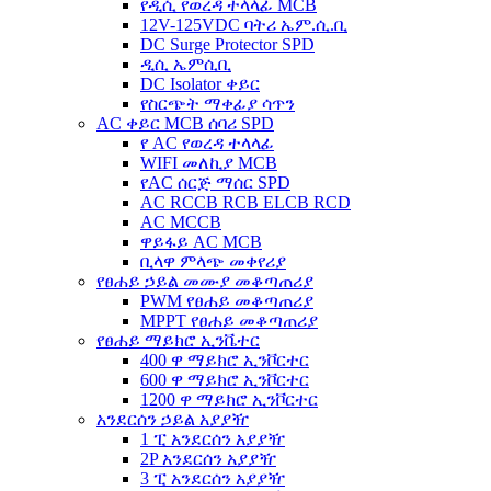
የዲሲ የወረዳ ተላላፊ MCB
12V-125VDC ባትሪ ኤም.ሲ.ቢ
DC Surge Protector SPD
ዲሲ ኤምሲቢ
DC Isolator ቀይር
የስርጭት ማቀፊያ ሳጥን
AC ቀይር MCB ሰባሪ SPD
የ AC የወረዳ ተላላፊ
WIFI መለኪያ MCB
የAC ሰርጅ ማሰር SPD
AC RCCB RCB ELCB RCD
AC MCCB
ዋይፋይ AC MCB
ቢላዋ ምላጭ መቀየሪያ
የፀሐይ ኃይል መሙያ መቆጣጠሪያ
PWM የፀሐይ መቆጣጠሪያ
MPPT የፀሐይ መቆጣጠሪያ
የፀሐይ ማይክሮ ኢንቬተር
400 ዋ ማይክሮ ኢንቮርተር
600 ዋ ማይክሮ ኢንቮርተር
1200 ዋ ማይክሮ ኢንቮርተር
አንደርሰን ኃይል አያያዥ
1 ፒ አንደርሰን አያያዥ
2P አንደርሰን አያያዥ
3 ፒ አንደርሰን አያያዥ