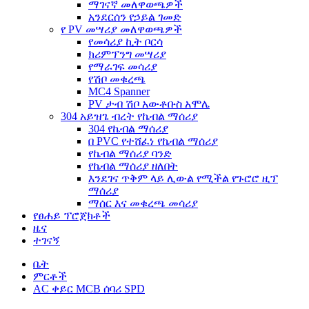
ማገናኛ መለዋወጫዎች
አንደርሰን የኃይል ገመድ
የ PV መሣሪያ መለዋወጫዎች
የመሳሪያ ኪት ቦርሳ
ክሪምፕንግ መሣሪያ
የማራገፍ መሳሪያ
የሽቦ መቁረጫ
MC4 Spanner
PV ታብ ሽቦ አውቶቡስ አሞሌ
304 አይዝጌ ብረት የኬብል ማሰሪያ
304 የኬብል ማሰሪያ
በ PVC የተሸፈነ የኬብል ማሰሪያ
የኬብል ማሰሪያ ባንድ
የኬብል ማሰሪያ ዘለበት
እንደገና ጥቅም ላይ ሊውል የሚችል የጉሮሮ ዚፕ
ማሰሪያ
ማሰር እና መቁረጫ መሳሪያ
የፀሐይ ፕሮጀክቶች
ዜና
ተገናኝ
ቤት
ምርቶች
AC ቀይር MCB ሰባሪ SPD