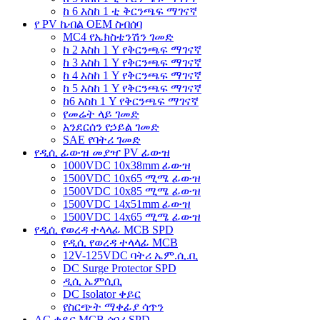
ከ 6 እስከ 1 ቲ ቅርንጫፍ ማገናኛ
የ PV ኬብል OEM ስብሰባ
MC4 የኤክስቴንሽን ገመድ
ከ 2 እስከ 1 Y የቅርንጫፍ ማገናኛ
ከ 3 እስከ 1 Y የቅርንጫፍ ማገናኛ
ከ 4 እስከ 1 Y የቅርንጫፍ ማገናኛ
ከ 5 እስከ 1 Y የቅርንጫፍ ማገናኛ
ከ6 እስከ 1 Y የቅርንጫፍ ማገናኛ
የመሬት ላይ ገመድ
አንደርሰን የኃይል ገመድ
SAE የባትሪ ገመድ
የዲሲ ፊውዝ መያዣ PV ፊውዝ
1000VDC 10x38mm ፊውዝ
1500VDC 10x65 ሚሜ ፊውዝ
1500VDC 10x85 ሚሜ ፊውዝ
1500VDC 14x51mm ፊውዝ
1500VDC 14x65 ሚሜ ፊውዝ
የዲሲ የወረዳ ተላላፊ MCB SPD
የዲሲ የወረዳ ተላላፊ MCB
12V-125VDC ባትሪ ኤም.ሲ.ቢ
DC Surge Protector SPD
ዲሲ ኤምሲቢ
DC Isolator ቀይር
የስርጭት ማቀፊያ ሳጥን
AC ቀይር MCB ሰባሪ SPD