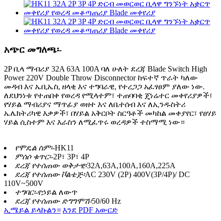
አጭር መግለጫ፡-
2P ቢላ ማብሪያ 32A 63A 100A ባለ ሁለት ደረጃ Blade Switch High
Power 220V Double Throw Disconnector ከፍተኛ ጥራት ካለው
መዳብ እና ኤቢኤስ, ዘላቂ እና ተግባራዊ, የተረጋጋ አፈፃፀም ያለው ነው.
ለደህንነቱ የተጠበቀ የወረዳ የሚላተም፣ ተጠባባቂ ጄነሬተር መቀየሪያዎች፣
የሃይል ማብሪያና ማጥፊያ ወዘተ እና ለቤተሰብ እና ለኢንዱስትሪ
ኤሌክትሪካዊ እቃዎች፣ በሃይል አቅርቦት ስርዓቶች መካከል መቀያየር፣ የፀሃይ
ሃይል ሲስተም እና እራስን ለሚፈጥሩ ወረዳዎች ተስማሚ ነው።
የሞዴል ስም፡-
HK11
ምሰሶ ቁጥር፡-
2P፣ 3P፣ 4P
ደረጃ የተሰጠው ወቅታዊ፡
32A,63A,100A,160A,225A
ደረጃ የተሰጠው ቮልቴጅ፡
AC 230V (2P) 400V(3P/4P)/ DC
110V~500V
ተግባር፡-
የኃይል ለውጥ
ደረጃ የተሰጠው ድግግሞሽ፡
50/60 Hz
ኢሜይል ይላኩልን።
እንደ PDF አውርድ