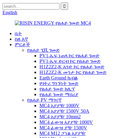
English
ቤት
ስለ እኛ
ምርቶች
የፀሐይ ፒቪ ገመድ
PV1-ኤፍ ነጠላ ኮር የፀሐይ ገመድ
PV1-ኤፍ ድርብ ኮር የፀሐይ ገመድ
H1Z2Z2-K አንድ ኮር የፀሐይ ገመድ
H1Z2Z2-K መንታ ኮር የፀሐይ ገመድ
Earth Ground ኬብል
የባትሪ ግንኙነት ገመድ
የፀሐይ ገመድ ክሊፕ
የፀሐይ ገመድ ማሰሪያ
የፀሐይ PV ማገናኛ
MC4 አያያዥ 1000V
MC4 አያያዥ 1500V 50A
MC4 አያያዥ 10mm2
MC4 ፊውዝ አያያዥ 1000V
MC4 ፊውዝ ያዥ 1500V
MC4 M12 ፓነል አያያዥ