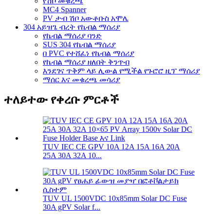
የሽቦ መቁረጫ
MC4 Spanner
PV ታብ ሽቦ አውቶቡስ አሞሌ
304 አይዝጌ ብረት የኬብል ማሰሪያ
የኬብል ማሰሪያ ባንድ
SUS 304 የኬብል ማሰሪያ
በ PVC የተሸፈነ የኬብል ማሰሪያ
የኬብል ማሰሪያ ዘለበት ቅንጥብ
እንደገና ጥቅም ላይ ሊውል የሚችል የጉሮሮ ዚፕ ማሰሪያ
ማሰር እና መቁረጫ መሳሪያ
ተለይተው የቀረቡ ምርቶች
TUV IEC CE GPV 10A 12A 15A 16A 20A
25A 30A 32A 10...
TUV UL 1500VDC 10x85mm Solar DC Fuse
30A gPV Solar f...