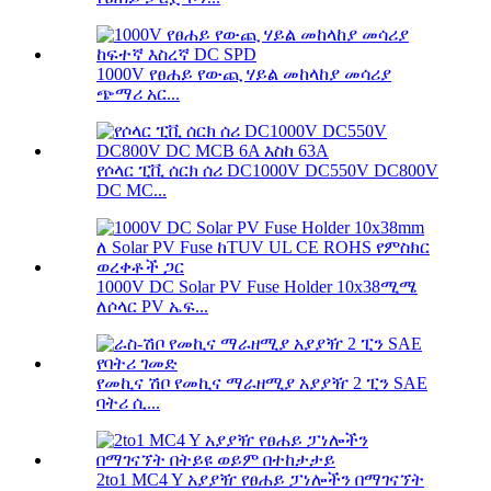
1000V የፀሐይ የውጪ ሃይል መከላከያ መሳሪያ
ጭማሪ አር...
የሶላር ፒቪ ሰርክ ሰሪ DC1000V DC550V DC800V
DC MC...
1000V DC Solar PV Fuse Holder 10x38ሚሜ
ለሶላር PV ኤፍ...
የመኪና ሽቦ የመኪና ማራዘሚያ አያያዥ 2 ፒን SAE
ባትሪ ሲ...
2to1 MC4 Y አያያዥ የፀሐይ ፓነሎችን በማገናኘት