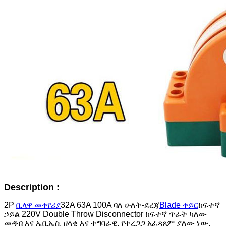
Description :
2P
ቢላዋ መቀየሪያ
32A 63A 100A ባለ ሁለት-ደረጃ
Blade ቀይር
ከፍተኛ
ኃይል 220V Double Throw Disconnector ከፍተኛ ጥራት ካለው
መዳብ እና ኤቢኤስ, ዘላቂ እና ተግባራዊ, የተረጋጋ አፈጻጸም ያለው ነው.