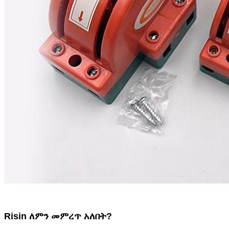
Risin ለምን መምረጥ አለበት?