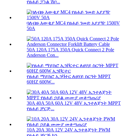
የፀሐይ ፓነል ሽቦ...
ባለብዙ እውቂያ MC4 የፀሐይ ገመድ አያያዥ 1500V
50A
50A 120A 175A 350A Quick Connect 2 Pole
Anderson Con...
የፀሐይ ማይክሮ ኢንቫተር ለፀሃይ ስርዓት MPPT
60HZ 600W...
30A 40A 50A 60A 12V 48V ኢንተለጀንት MPPT
የፀሐይ ቻርጅ...
10A 20A 30A 12V 24V ኢንተለጀንት PWM
የፀሐይ ቻርጅ ኮን...