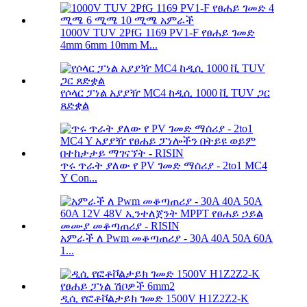
1000V TUV 2PfG 1169 PV1-F የፀሐይ ገመድ
4mm 6mm 10mm M...
የሶላር ፓነል አያያዥ MC4 ከዲሲ 1000 ቪ TUV ጋር
ጸድቋል
ጥሩ ጥራት ያለው የ PV ገመድ ማሰሪያ - 2to1 MC4
Y Con...
አምራች ለ Pwm መቆጣጠሪያ - 30A 40A 50A 60A
1...
ዲሲ የፎቶቮልታይክ ገመድ 1500V H1Z2Z2-K