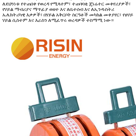
ለደህንነቱ የተጠበቀ የወረዳ የሚላተም፣ ተጠባባቂ ጄነሬተር መቀየሪያዎች፣
የሃይል ማብሪያና ማጥፊያ ወዘተ እና ለቤተሰብ እና ለኢንዱስትሪ
ኤሌክትሪካዊ እቃዎች፣ በሃይል አቅርቦት ስርዓቶች መካከል መቀያየር፣ የፀሃይ
ሃይል ሲስተም እና እራስን ለሚፈጥሩ ወረዳዎች ተስማሚ ነው።