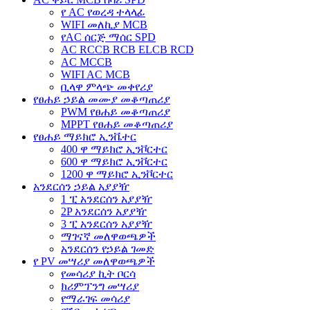
የ AC የወረዳ ተላላፊ
WIFI መለኪያ MCB
የAC ሰርጅ ማሰር SPD
AC RCCB RCB ELCB RCD
AC MCCB
WIFI AC MCB
ቢላዋ ምላጭ መቀየሪያ
የፀሐይ ኃይል መሙያ መቆጣጠሪያ
PWM የፀሐይ መቆጣጠሪያ
MPPT የፀሐይ መቆጣጠሪያ
የፀሐይ ማይክሮ ኢንቬተር
400 ዋ ማይክሮ ኢንቮርተር
600 ዋ ማይክሮ ኢንቮርተር
1200 ዋ ማይክሮ ኢንቮርተር
አንደርሰን ኃይል አያያዥ
1 ፒ አንደርሰን አያያዥ
2P አንደርሰን አያያዥ
3 ፒ አንደርሰን አያያዥ
ማገናኛ መለዋወጫዎች
አንደርሰን የኃይል ገመድ
የ PV መሣሪያ መለዋወጫዎች
የመሳሪያ ኪት ቦርሳ
ክሪምፕንግ መሣሪያ
የማራገፍ መሳሪያ