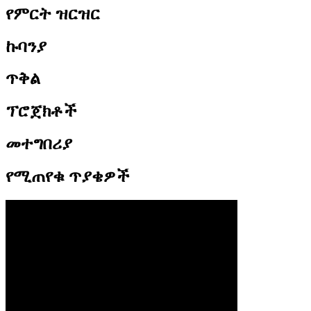
የምርት ዝርዝር
ኩባንያ
ጥቅል
ፕሮጀክቶች
መተግበሪያ
የሚጠየቁ ጥያቄዎች