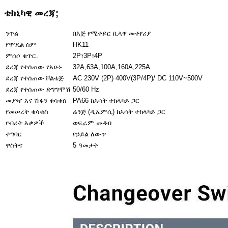
ቴክኒካዊ መረጃ;
ንጥል
በእጅ የሚቀይር ቢላዋ መቀየሪያ
የሞዴል ስም
HK11
ምሰሶ ቁጥር.
2P፣3P፣4P
ደረጃ የተሰጠው የአሁኑ
32A,63A,100A,160A,225A
ደረጃ የተሰጠው ቮልቴጅ
AC 230V (2P) 400V(3P/4P)/ DC 110V~500V
ደረጃ የተሰጠው ድግግሞሽ
50/60 Hz
መያዣ እና ሽፋን ቁሳቁስ
PA66 ከእሳት ተከላካይ ጋር
የመሠረት ቁሳቁስ
ሬንጅ (ዲኤምሲ) ከእሳት ተከላካይ ጋር
የብረት እቃዎች
ወፍራም መዳብ
ተግባር
የኃይል ለውጥ
ዋስትና
5 ዓመታት