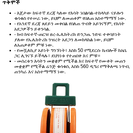
ጥቅሞች
- እጀታው ከፍተኛ ደረጃ ካለው የእሳት ነበልባል-ተከላካይ ናይሎን
ቁሳቁስ የተሠራ ነው, ይህም ለመጠቀም የበለጠ አስተማማኝ ነው.
- የአንደኛ ደረጃ ጸደይን መቀበል የበለጠ ጥብቅ አይገናኝም, የእሳት
አደጋዎችን ይቀንሳል.
- ክብ ከፍተኛ-ጠርዝ ፀረ-ኤሌክትሪክ ድንጋጤ ንድፍ ተቀባይነት
ያለው የኤሌክትሪክ ንዝረት አደጋን ለመከላከል ነው, ይህም
ለአጠቃቀም ምቹ ነው.
- የመሿለኪያ አይነት ግንኙነት፣ እስከ 50 የሚደርሱ ኬብሎች ከአቤ
ጋር ሊገናኙ ይችላሉ፣ ደህንነቱ የተጠበቀ እና ምቹ።
- መሰረቱን እሳትን መቋቋም የሚችል እና ከፍተኛ የሙቀት መጠን
መቋቋም የሚችል ሬንጅ ቁሳቁስ, እስከ 560 ዲግሪ የማቅለጫ ነጥብ,
ጠንካራ እና አስተማማኝ ነው.