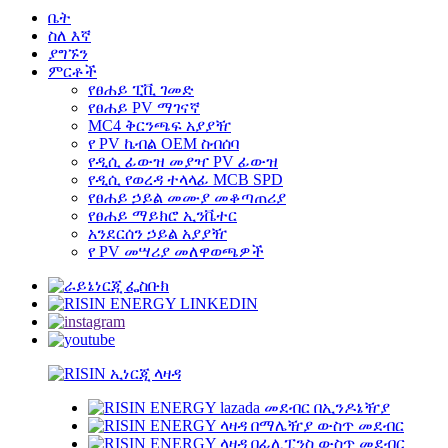
ቤት
ስለ እኛ
ያግኙን
ምርቶች
የፀሐይ ፒቪ ገመድ
የፀሐይ PV ማገናኛ
MC4 ቅርንጫፍ አያያዥ
የ PV ኬብል OEM ስብሰባ
የዲሲ ፊውዝ መያዣ PV ፊውዝ
የዲሲ የወረዳ ተላላፊ MCB SPD
የፀሐይ ኃይል መሙያ መቆጣጠሪያ
የፀሐይ ማይክሮ ኢንቬተር
አንደርሰን ኃይል አያያዥ
የ PV መሣሪያ መለዋወጫዎች