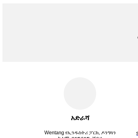
አድራሻ
Wentang የኢንዱስትሪ ፓርክ, ዶንግጓን