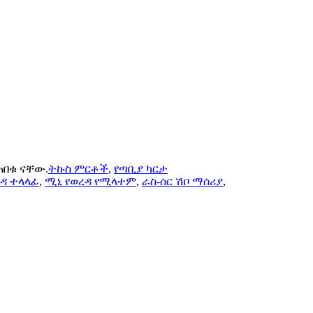
ተጠበቁ ናቸው.
ትኩስ ምርቶች
,
የጣቢያ ካርታ
ዳ ተላላፊ
,
ሚኒ የወረዳ የሚላተም
,
ራስ-ሰር ሽቦ ማሰሪያ
,