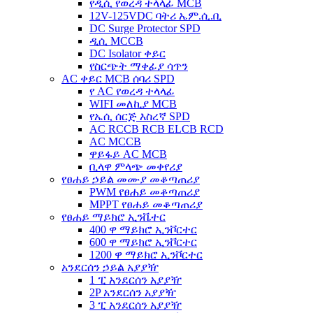
የዲሲ የወረዳ ተላላፊ MCB
12V-125VDC ባትሪ ኤም.ሲ.ቢ
DC Surge Protector SPD
ዲሲ MCCB
DC Isolator ቀይር
የስርጭት ማቀፊያ ሳጥን
AC ቀይር MCB ሰባሪ SPD
የ AC የወረዳ ተላላፊ
WIFI መለኪያ MCB
የኤሲ ሰርጅ እስረኛ SPD
AC RCCB RCB ELCB RCD
AC MCCB
ዋይፋይ AC MCB
ቢላዋ ምላጭ መቀየሪያ
የፀሐይ ኃይል መሙያ መቆጣጠሪያ
PWM የፀሐይ መቆጣጠሪያ
MPPT የፀሐይ መቆጣጠሪያ
የፀሐይ ማይክሮ ኢንቬተር
400 ዋ ማይክሮ ኢንቮርተር
600 ዋ ማይክሮ ኢንቮርተር
1200 ዋ ማይክሮ ኢንቮርተር
አንደርሰን ኃይል አያያዥ
1 ፒ አንደርሰን አያያዥ
2P አንደርሰን አያያዥ
3 ፒ አንደርሰን አያያዥ