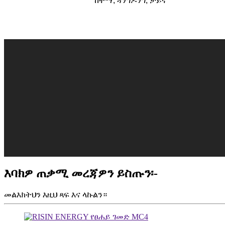
ከተማ, ጓንግዶንግ, ቻይና
እባክዎ ጠቃሚ መረጃዎን ይስጡን፡-
መልእክትህን እዚህ ጻፍ እና ላኩልን።