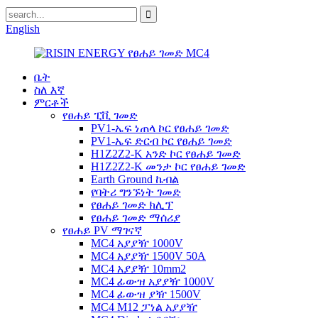
English
ቤት
ስለ እኛ
ምርቶች
የፀሐይ ፒቪ ገመድ
PV1-ኤፍ ነጠላ ኮር የፀሐይ ገመድ
PV1-ኤፍ ድርብ ኮር የፀሐይ ገመድ
H1Z2Z2-K አንድ ኮር የፀሐይ ገመድ
H1Z2Z2-K መንታ ኮር የፀሐይ ገመድ
Earth Ground ኬብል
የባትሪ ግንኙነት ገመድ
የፀሐይ ገመድ ክሊፕ
የፀሐይ ገመድ ማሰሪያ
የፀሐይ PV ማገናኛ
MC4 አያያዥ 1000V
MC4 አያያዥ 1500V 50A
MC4 አያያዥ 10mm2
MC4 ፊውዝ አያያዥ 1000V
MC4 ፊውዝ ያዥ 1500V
MC4 M12 ፓነል አያያዥ