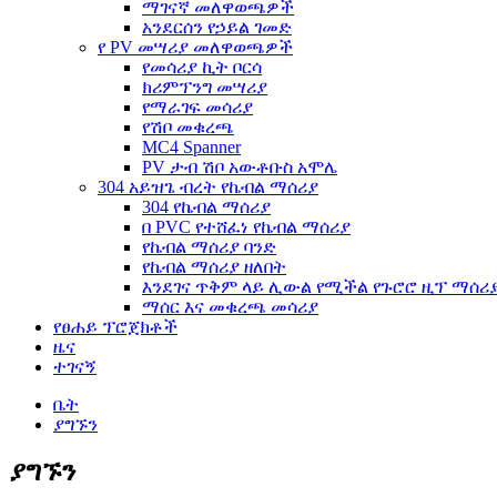
ማገናኛ መለዋወጫዎች
አንደርሰን የኃይል ገመድ
የ PV መሣሪያ መለዋወጫዎች
የመሳሪያ ኪት ቦርሳ
ክሪምፕንግ መሣሪያ
የማራገፍ መሳሪያ
የሽቦ መቁረጫ
MC4 Spanner
PV ታብ ሽቦ አውቶቡስ አሞሌ
304 አይዝጌ ብረት የኬብል ማሰሪያ
304 የኬብል ማሰሪያ
በ PVC የተሸፈነ የኬብል ማሰሪያ
የኬብል ማሰሪያ ባንድ
የኬብል ማሰሪያ ዘለበት
እንደገና ጥቅም ላይ ሊውል የሚችል የጉሮሮ ዚፕ ማሰሪ
ማሰር እና መቁረጫ መሳሪያ
የፀሐይ ፕሮጀክቶች
ዜና
ተገናኝ
ቤት
ያግኙን
ያግኙን