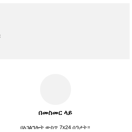
።
በመስመር ላይ
በአገልግሎት ውስጥ 7x24 ሰዓታት።