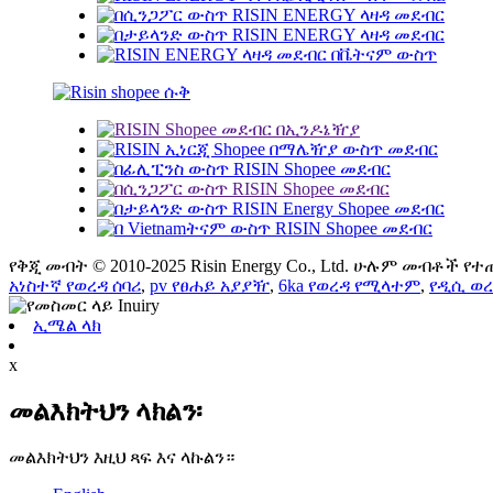
የቅጂ መብት © 2010-2025 Risin Energy Co., Ltd. ሁሉም መብቶች የ
አነስተኛ የወረዳ ሰባሪ
,
pv የፀሐይ አያያዥ
,
6ka የወረዳ የሚላተም
,
የዲሲ ወረ
ኢሜል ላክ
x
መልእክትህን ላክልን፡
መልእክትህን እዚህ ጻፍ እና ላኩልን።