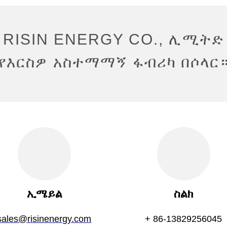
RISIN ENERGY CO., ሊሚትድ
የእርስዎ አስተማማኝ ፋብሪካ በሶላር
ኢሜይል
ስልክ
sales@risinenergy.com
+ 86-13829256045