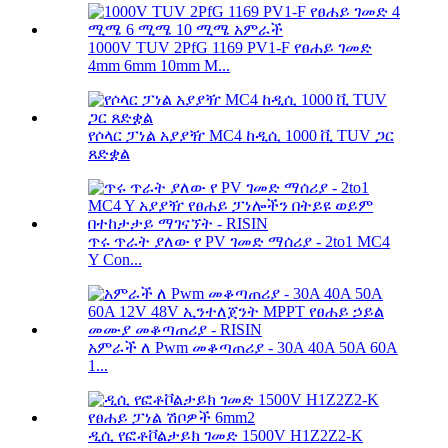
1000V TUV 2PfG 1169 PV1-F የፀሐይ ገመድ
4mm 6mm 10mm M...
የሶላር ፓነል አያያዥ MC4 ከዲሲ 1000 ቪ TUV ጋር
ጸድቋል
ጥሩ ጥራት ያለው የ PV ገመድ ማሰሪያ - 2to1 MC4
Y Con...
አምራች ለ Pwm መቆጣጠሪያ - 30A 40A 50A 60A
1...
ዲሲ የፎቶቮልታይክ ገመድ 1500V H1Z2Z2-K