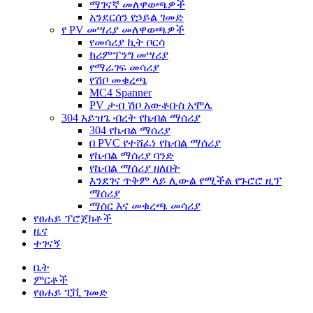
ማገናኛ መለዋወጫዎች
አንደርሰን የኃይል ገመድ
የ PV መሣሪያ መለዋወጫዎች
የመሳሪያ ኪት ቦርሳ
ክሪምፕንግ መሣሪያ
የማራገፍ መሳሪያ
የሽቦ መቁረጫ
MC4 Spanner
PV ታብ ሽቦ አውቶቡስ አሞሌ
304 አይዝጌ ብረት የኬብል ማሰሪያ
304 የኬብል ማሰሪያ
በ PVC የተሸፈነ የኬብል ማሰሪያ
የኬብል ማሰሪያ ባንድ
የኬብል ማሰሪያ ዘለበት
እንደገና ጥቅም ላይ ሊውል የሚችል የጉሮሮ ዚፕ
ማሰሪያ
ማሰር እና መቁረጫ መሳሪያ
የፀሐይ ፕሮጀክቶች
ዜና
ተገናኝ
ቤት
ምርቶች
የፀሐይ ፒቪ ገመድ