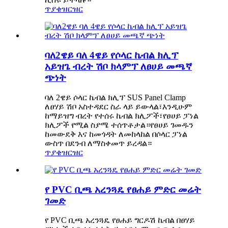
ጥያቄ
ዝርዝር
ባለ2ዌይ ባለ 4ዌይ የሶላር ኬብል ክሊፕ
አይዝጌ ብረት ሽቦ ክላምፕ ለፀሀይ መጫኛ
ጭነት
ባለ 2ዌይ ሶላር ኬብል ክሊፕ SUS Panel Clamp
ለፀሃይ ሽቦ አስተዳደር ስራ ላይ ይውላል፣እንዲሁም
ከማይዝግ ብረት የተሰሩ ኬብል ክሊፖች፣የፀሀይ ፓነል
ክሊፖች የሚል ስያሜ ተሰጥቶታል።የፀሀይ ገመዱን
ከመውደቅ እና ከመጎዳት ለመከላከል በሶላር ፓነል
ውስጥ በደንብ ለማስቀመጥ ይረዳል።
ጥያቄ
ዝርዝር
የ PVC ቢጫ አረንጓዴ የፀሐይ ምድር መሬት
ገመድ
የ PVC ቢጫ አረንጓዴ የፀሐይ ግርዶሽ ኬብል በፀሃይ