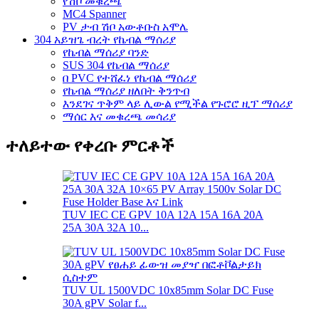
የሽቦ መቁረጫ
MC4 Spanner
PV ታብ ሽቦ አውቶቡስ አሞሌ
304 አይዝጌ ብረት የኬብል ማሰሪያ
የኬብል ማሰሪያ ባንድ
SUS 304 የኬብል ማሰሪያ
በ PVC የተሸፈነ የኬብል ማሰሪያ
የኬብል ማሰሪያ ዘለበት ቅንጥብ
እንደገና ጥቅም ላይ ሊውል የሚችል የጉሮሮ ዚፕ ማሰሪያ
ማሰር እና መቁረጫ መሳሪያ
ተለይተው የቀረቡ ምርቶች
TUV IEC CE GPV 10A 12A 15A 16A 20A
25A 30A 32A 10...
TUV UL 1500VDC 10x85mm Solar DC Fuse
30A gPV Solar f...