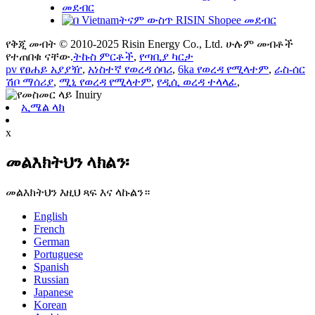
የቅጂ መብት © 2010-2025 Risin Energy Co., Ltd. ሁሉም መብቶች
የተጠበቁ ናቸው.
ትኩስ ምርቶች
,
የጣቢያ ካርታ
pv የፀሐይ አያያዥ
,
አነስተኛ የወረዳ ሰባሪ
,
6ka የወረዳ የሚላተም
,
ራስ-ሰር
ሽቦ ማሰሪያ
,
ሚኒ የወረዳ የሚላተም
,
የዲሲ ወረዳ ተላላፊ
,
ኢሜል ላክ
x
መልእክትህን ላክልን፡
መልእክትህን እዚህ ጻፍ እና ላኩልን።
English
French
German
Portuguese
Spanish
Russian
Japanese
Korean