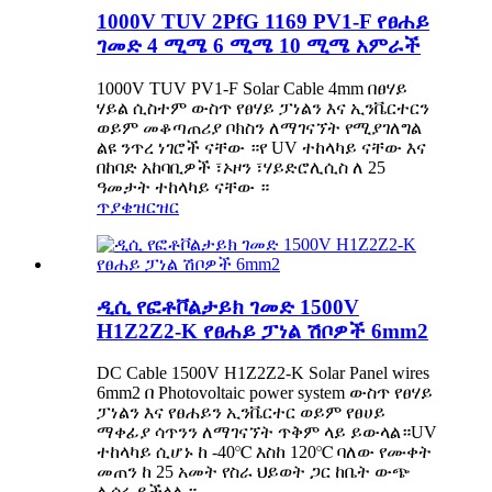
1000V TUV 2PfG 1169 PV1-F የፀሐይ
ገመድ 4 ሚሜ 6 ሚሜ 10 ሚሜ አምራች
1000V TUV PV1-F Solar Cable 4mm በፀሃይ
ሃይል ሲስተም ውስጥ የፀሃይ ፓነልን እና ኢንቬርተርን
ወይም መቆጣጠሪያ ቦክስን ለማገናኘት የሚያገለግል
ልዩ ንጥረ ነገሮች ናቸው ።የ UV ተከላካይ ናቸው እና
በከባድ አከባቢዎች ፣ኦዞን ፣ሃይድሮሊሲስ ለ 25
ዓመታት ተከላካይ ናቸው ።
ጥያቄ
ዝርዝር
ዲሲ የፎቶቮልታይክ ገመድ 1500V
H1Z2Z2-K የፀሐይ ፓነል ሽቦዎች 6mm2
DC Cable 1500V H1Z2Z2-K Solar Panel wires
6mm2 በ Photovoltaic power system ውስጥ የፀሃይ
ፓነልን እና የፀሐይን ኢንቬርተር ወይም የፀሀይ
ማቀፊያ ሳጥንን ለማገናኘት ጥቅም ላይ ይውላል።UV
ተከላካይ ሲሆኑ ከ -40℃ እስከ 120℃ ባለው የሙቀት
መጠን ከ 25 አመት የስራ ህይወት ጋር ከቤት ውጭ
ሊሰሩ ይችላሉ።