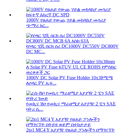
1000V የፀሐይ የውጪ ሃይል መከላከያ መሳሪያ
ጭማሪ አር...
የሶላር ፒቪ ሰርክ ሰሪ DC1000V DC550V DC800V
DC MC...
1000V DC Solar PV Fuse Holder 10x38ሚሜ
ለሶላር PV ኤፍ...
የመኪና ሽቦ የመኪና ማራዘሚያ አያያዥ 2 ፒን SAE
ባትሪ ሲ...
2to1 MC4 Y አያያዥ የፀሐይ ፓነሎችን በማገናኘት