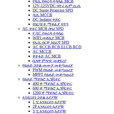
የዲሲ የወረዳ ተላላፊ MCB
12V-125VDC ባትሪ ኤም.ሲ.ቢ
DC Surge Protector SPD
ዲሲ MCCB
DC Isolator ቀይር
የስርጭት ማቀፊያ ሳጥን
AC ቀይር MCB ሰባሪ SPD
የ AC የወረዳ ተላላፊ
WIFI መለኪያ MCB
የኤሲ ሰርጅ እስረኛ SPD
AC RCCB RCB ELCB RCD
AC MCCB
ዋይፋይ AC MCB
ቢላዋ ምላጭ መቀየሪያ
የፀሐይ ኃይል መሙያ መቆጣጠሪያ
PWM የፀሐይ መቆጣጠሪያ
MPPT የፀሐይ መቆጣጠሪያ
የፀሐይ ማይክሮ ኢንቬተር
400 ዋ ማይክሮ ኢንቮርተር
600 ዋ ማይክሮ ኢንቮርተር
1200 ዋ ማይክሮ ኢንቮርተር
አንደርሰን ኃይል አያያዥ
1 ፒ አንደርሰን አያያዥ
2P አንደርሰን አያያዥ
3 ፒ አንደርሰን አያያዥ