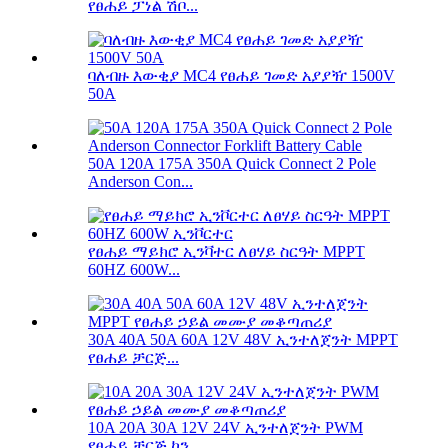
የፀሐይ ፓነል ሽቦ...
ባለብዙ እውቂያ MC4 የፀሐይ ገመድ አያያዥ 1500V
50A
50A 120A 175A 350A Quick Connect 2 Pole
Anderson Con...
የፀሐይ ማይክሮ ኢንቫተር ለፀሃይ ስርዓት MPPT
60HZ 600W...
30A 40A 50A 60A 12V 48V ኢንተለጀንት MPPT
የፀሐይ ቻርጅ...
10A 20A 30A 12V 24V ኢንተለጀንት PWM
የፀሐይ ቻርጅ ኮን...