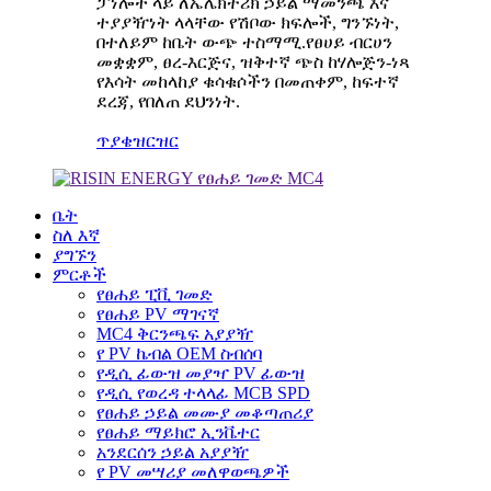
ፓነሎች ላይ ለኤሌክትሪክ ኃይል ማመንጫ እና
ተያያዥነት ላላቸው የሽቦው ክፍሎች, ግንኙነት,
በተለይም ከቤት ውጭ ተስማሚ.የፀሀይ ብርሀን
መቋቋም, ፀረ-እርጅና, ዝቅተኛ ጭስ ከሃሎጅን-ነጻ
የእሳት መከላከያ ቁሳቁሶችን በመጠቀም, ከፍተኛ
ደረጃ, የበለጠ ደህንነት.
ጥያቄ
ዝርዝር
ቤት
ስለ እኛ
ያግኙን
ምርቶች
የፀሐይ ፒቪ ገመድ
የፀሐይ PV ማገናኛ
MC4 ቅርንጫፍ አያያዥ
የ PV ኬብል OEM ስብሰባ
የዲሲ ፊውዝ መያዣ PV ፊውዝ
የዲሲ የወረዳ ተላላፊ MCB SPD
የፀሐይ ኃይል መሙያ መቆጣጠሪያ
የፀሐይ ማይክሮ ኢንቬተር
አንደርሰን ኃይል አያያዥ
የ PV መሣሪያ መለዋወጫዎች