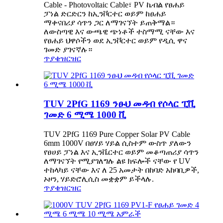
Cable - Photovoltaic Cable፣ PV ኬብል የፀሐይ
ፓነል ድርድርን ከኢንቮርተር ወይም ከፀሐይ
ማቀናበሪያ ሳጥን ጋር ለማገናኘት ይጠቅማል።
ለውስጣዊ እና ውጫዊ ጭነቶች ተስማሚ ናቸው እና
የፀሐይ ህዋሶችን ወደ ኢንቮርተር ወይም የዲሲ ዋና
ገመድ ያገናኛሉ።
ጥያቄ
ዝርዝር
TUV 2PfG 1169 ንፁህ መዳብ የሶላር ፒቪ
ገመድ 6 ሚሜ 1000 ቪ
TUV 2PfG 1169 Pure Copper Solar PV Cable
6mm 1000V በፀሃይ ሃይል ሲስተም ውስጥ ያለውን
የፀሀይ ፓነል እና ኢንቬርተር ወይም መቆጣጠሪያ ሳጥን
ለማገናኘት የሚያገለግሉ ልዩ ክፍሎች ናቸው የ UV
ተከላካይ ናቸው እና ለ 25 አመታት በከባድ አከባቢዎች,
ኦዞን, ሃይድሮሊሲስ መቋቋም ይችላሉ.
ጥያቄ
ዝርዝር