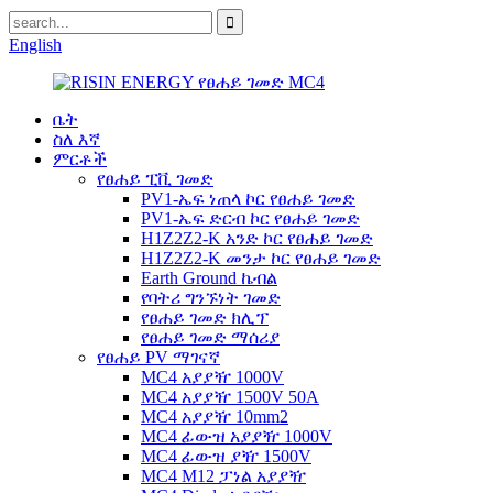
English
ቤት
ስለ እኛ
ምርቶች
የፀሐይ ፒቪ ገመድ
PV1-ኤፍ ነጠላ ኮር የፀሐይ ገመድ
PV1-ኤፍ ድርብ ኮር የፀሐይ ገመድ
H1Z2Z2-K አንድ ኮር የፀሐይ ገመድ
H1Z2Z2-K መንታ ኮር የፀሐይ ገመድ
Earth Ground ኬብል
የባትሪ ግንኙነት ገመድ
የፀሐይ ገመድ ክሊፕ
የፀሐይ ገመድ ማሰሪያ
የፀሐይ PV ማገናኛ
MC4 አያያዥ 1000V
MC4 አያያዥ 1500V 50A
MC4 አያያዥ 10mm2
MC4 ፊውዝ አያያዥ 1000V
MC4 ፊውዝ ያዥ 1500V
MC4 M12 ፓነል አያያዥ