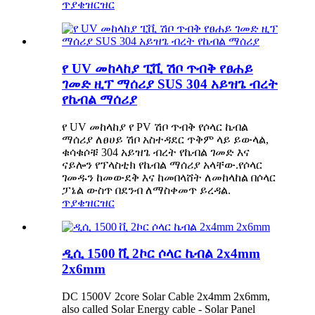
ጥያቄ
ዝርዝር
የ UV መከላከያ ፒቪ ሽቦ ጥብቅ የፀሐይ
ገመድ ዚፕ ማሰሪያ SUS 304 አይዝጌ ብረት
የኬብል ማሰሪያ
የ UV መከላከያ የ PV ሽቦ ጥብቅ የሶላር ኬብል
ማሰሪያ ለፀሀይ ሽቦ አስተዳደር ጥቅም ላይ ይውላል,
ቁሳቁሶቹ 304 አይዝጌ ብረት የኬብል ገመድ እና
ናይሎን የፕላስቲክ የኬብል ማሰሪያ አላቸው.የሶላር
ገመዱን ከመውደቅ እና ከመበላሸት ለመከላከል በሶላር
ፓኔል ውስጥ በደንብ ለማስቀመጥ ይረዳል.
ጥያቄ
ዝርዝር
ዲሲ 1500 ቪ 2ኮር ሶላር ኬብል 2x4mm
2x6mm
DC 1500V 2core Solar Cable 2x4mm 2x6mm,
also called Solar Energy cable - Solar Panel