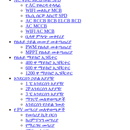
የ AC የወረዳ ተላላፊ
WIFI መለኪያ MCB
የኤሲ ሰርጅ እስረኛ SPD
AC RCCB RCB ELCB RCD
AC MCCB
WIFI AC MCB
ቢላዋ ምላጭ መቀየሪያ
የፀሐይ ኃይል መሙያ መቆጣጠሪያ
PWM የፀሐይ መቆጣጠሪያ
MPPT የፀሐይ መቆጣጠሪያ
የፀሐይ ማይክሮ ኢንቬተር
400 ዋ ማይክሮ ኢንቮርተር
600 ዋ ማይክሮ ኢንቮርተር
1200 ዋ ማይክሮ ኢንቮርተር
አንደርሰን ኃይል አያያዥ
1 ፒ አንደርሰን አያያዥ
2P አንደርሰን አያያዥ
3 ፒ አንደርሰን አያያዥ
ማገናኛ መለዋወጫዎች
አንደርሰን የኃይል ገመድ
የ PV መሣሪያ መለዋወጫዎች
የመሳሪያ ኪት ቦርሳ
ክሪምፕንግ መሣሪያ
የማራገፍ መሳሪያ