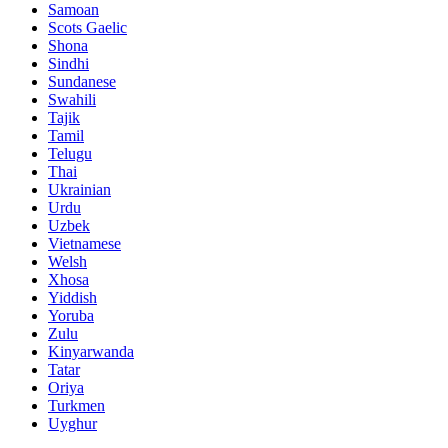
Samoan
Scots Gaelic
Shona
Sindhi
Sundanese
Swahili
Tajik
Tamil
Telugu
Thai
Ukrainian
Urdu
Uzbek
Vietnamese
Welsh
Xhosa
Yiddish
Yoruba
Zulu
Kinyarwanda
Tatar
Oriya
Turkmen
Uyghur