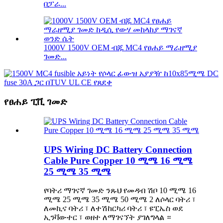
በፓራ...
1000V 1500V OEM ብጁ MC4 የፀሐይ ማራዘሚያ
ገመድ...
የፀሐይ ፒቪ ገመድ
UPS Wiring DC Battery Connection
Cable Pure Copper 10 ሚሜ 16 ሚሜ
25 ሚሜ 35 ሚሜ
የባትሪ ማገናኛ ገመድ ንጹህ የመዳብ ሽቦ 10 ሚሜ 16
ሚሜ 25 ሚሜ 35 ሚሜ 50 ሚሜ 2 ለሶላር ባትሪ ፣
ለመኪና ባትሪ ፣ ለተሽከርካሪ ባትሪ ፣ ዩፒኤስ ወደ
ኢንቫውተር ፣ ወዘተ ለማገናኘት ያገለግላል ።