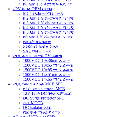
ከ6 እስከ 1 ቲ ቅርንጫፍ አያያዥ
የ PV ኬብል OEM ስብሰባ
MC4 የኤክስቴንሽን ገመድ
ከ 2 እስከ 1 Y የቅርንጫፍ ማገናኛ
ከ 3 እስከ 1 Y የቅርንጫፍ ማገናኛ
ከ 4 እስከ 1 Y የቅርንጫፍ ማገናኛ
ከ 5 እስከ 1 Y የቅርንጫፍ ማገናኛ
ከ6 እስከ 1 Y የቅርንጫፍ ማገናኛ
የመሬት ላይ ገመድ
አንደርሰን የኃይል ገመድ
SAE የባትሪ ገመድ
የዲሲ ፊውዝ መያዣ PV ፊውዝ
1000VDC 10x38mm ፊውዝ
1500VDC 10x65 ሚሜ ፊውዝ
1500VDC 10x85 ሚሜ ፊውዝ
1500VDC 14x51mm ፊውዝ
1500VDC 14x65 ሚሜ ፊውዝ
የዲሲ የወረዳ ተላላፊ MCB SPD
የዲሲ የወረዳ ተላላፊ MCB
12V-125VDC ባትሪ ኤም.ሲ.ቢ
DC Surge Protector SPD
ዲሲ MCCB
DC Isolator ቀይር
የስርጭት ማቀፊያ ሳጥን
AC ቀይር MCB ሰባሪ SPD