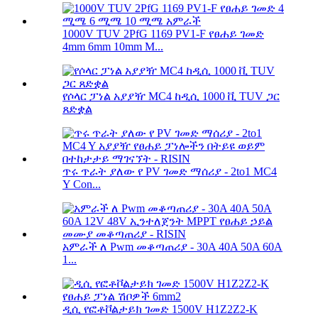
1000V TUV 2PfG 1169 PV1-F የፀሐይ ገመድ
4mm 6mm 10mm M...
የሶላር ፓነል አያያዥ MC4 ከዲሲ 1000 ቪ TUV ጋር
ጸድቋል
ጥሩ ጥራት ያለው የ PV ገመድ ማሰሪያ - 2to1 MC4
Y Con...
አምራች ለ Pwm መቆጣጠሪያ - 30A 40A 50A 60A
1...
ዲሲ የፎቶቮልታይክ ገመድ 1500V H1Z2Z2-K