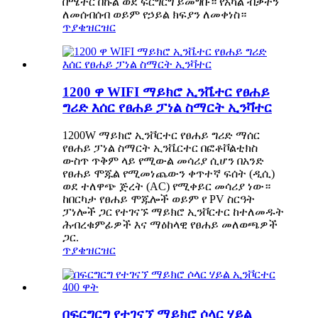
በሜትር በኩል ወደ ፍርግርግ ይመግቡ። የአካል ብቃትን
ለመሰብሰብ ወይም የኃይል ክፍያን ለመቀነስ።
ጥያቄ
ዝርዝር
1200 ዋ WIFI ማይክሮ ኢንቬተር የፀሐይ
ግሪድ እሰር የፀሐይ ፓነል ስማርት ኢንቫተር
1200W ማይክሮ ኢንቮርተር የፀሐይ ግሪድ ማሰር
የፀሐይ ፓነል ስማርት ኢንቬርተር በፎቶቮልቲክስ
ውስጥ ጥቅም ላይ የሚውል መሳሪያ ሲሆን በአንድ
የፀሐይ ሞጁል የሚመነጨውን ቀጥተኛ ፍሰት (ዲሲ)
ወደ ተለዋጭ ጅረት (AC) የሚቀይር መሳሪያ ነው።
ከበርካታ የፀሐይ ሞጁሎች ወይም የ PV ስርዓት
ፓነሎች ጋር የተገናኙ ማይክሮ ኢንቮርተር ከተለመዱት
ሕብረቁምፊዎች እና ማዕከላዊ የፀሐይ መለወጫዎች
ጋር.
ጥያቄ
ዝርዝር
በፍርግርግ የተገናኘ ማይክሮ ሶላር ሃይል