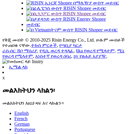
የቅጂ መብት © 2010-2025 Risin Energy Co., Ltd. ሁሉም መብቶች
የተጠበቁ ናቸው.
ትኩስ ምርቶች
,
የጣቢያ ካርታ
ራስ-ሰር ሽቦ ማሰሪያ
,
የዲሲ ወረዳ ተላላፊ
,
6ka የወረዳ የሚላተም
,
ሚኒ
የወረዳ የሚላተም
,
አነስተኛ የወረዳ ሰባሪ
,
pv የፀሐይ አያያዥ
,
ኢሜል ላክ
x
መልእክትህን ላክልን፡
መልእክትህን እዚህ ጻፍ እና ላኩልን።
English
French
German
Portuguese