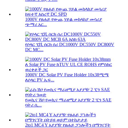
1000V የፀሐይ የውጪ ሃይል መከላከያ መሳሪያ
ጭማሪ አር...
የሶላር ፒቪ ሰርክ ሰሪ DC1000V DC550V DC800V
DC MC...
1000V DC Solar PV Fuse Holder 10x38ሚሜ
ለሶላር PV ኤፍ...
የመኪና ሽቦ የመኪና ማራዘሚያ አያያዥ 2 ፒን SAE
ባትሪ ሲ...
2to1 MC4 Y አያያዥ የፀሐይ ፓነሎችን በማገናኘት