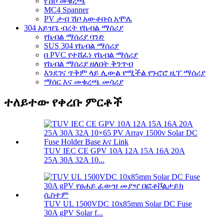
የሽቦ መቁረጫ
MC4 Spanner
PV ታብ ሽቦ አውቶቡስ አሞሌ
304 አይዝጌ ብረት የኬብል ማሰሪያ
የኬብል ማሰሪያ ባንድ
SUS 304 የኬብል ማሰሪያ
በ PVC የተሸፈነ የኬብል ማሰሪያ
የኬብል ማሰሪያ ዘለበት ቅንጥብ
እንደገና ጥቅም ላይ ሊውል የሚችል የጉሮሮ ዚፕ ማሰሪያ
ማሰር እና መቁረጫ መሳሪያ
ተለይተው የቀረቡ ምርቶች
TUV IEC CE GPV 10A 12A 15A 16A 20A
25A 30A 32A 10...
TUV UL 1500VDC 10x85mm Solar DC Fuse
30A gPV Solar f...