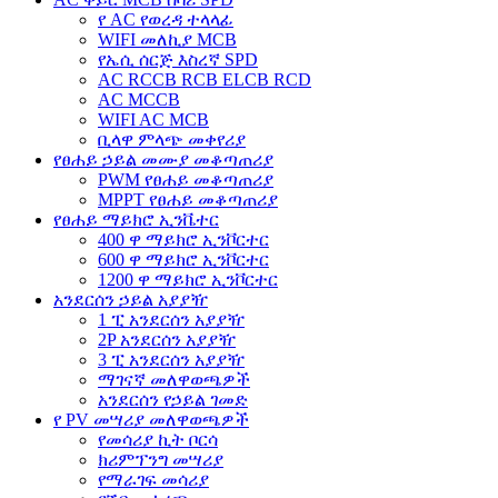
የ AC የወረዳ ተላላፊ
WIFI መለኪያ MCB
የኤሲ ሰርጅ እስረኛ SPD
AC RCCB RCB ELCB RCD
AC MCCB
WIFI AC MCB
ቢላዋ ምላጭ መቀየሪያ
የፀሐይ ኃይል መሙያ መቆጣጠሪያ
PWM የፀሐይ መቆጣጠሪያ
MPPT የፀሐይ መቆጣጠሪያ
የፀሐይ ማይክሮ ኢንቬተር
400 ዋ ማይክሮ ኢንቮርተር
600 ዋ ማይክሮ ኢንቮርተር
1200 ዋ ማይክሮ ኢንቮርተር
አንደርሰን ኃይል አያያዥ
1 ፒ አንደርሰን አያያዥ
2P አንደርሰን አያያዥ
3 ፒ አንደርሰን አያያዥ
ማገናኛ መለዋወጫዎች
አንደርሰን የኃይል ገመድ
የ PV መሣሪያ መለዋወጫዎች
የመሳሪያ ኪት ቦርሳ
ክሪምፕንግ መሣሪያ
የማራገፍ መሳሪያ