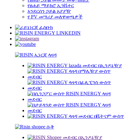
የፀሐይ ማይክሮ ኢንቬተር
አንደርሰን ኃይል አያያዥ
የ PV መሣሪያ መለዋወጫዎች