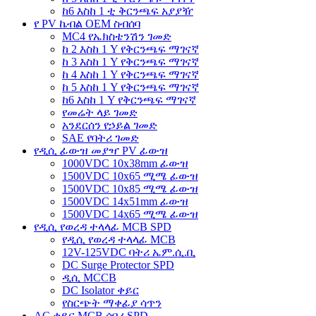
ከ6 እስከ 1 ቲ ቅርንጫፍ አያያዥ
የ PV ኬብል OEM ስብሰባ
MC4 የኤክስቴንሽን ገመድ
ከ 2 እስከ 1 Y የቅርንጫፍ ማገናኛ
ከ 3 እስከ 1 Y የቅርንጫፍ ማገናኛ
ከ 4 እስከ 1 Y የቅርንጫፍ ማገናኛ
ከ 5 እስከ 1 Y የቅርንጫፍ ማገናኛ
ከ6 እስከ 1 Y የቅርንጫፍ ማገናኛ
የመሬት ላይ ገመድ
አንደርሰን የኃይል ገመድ
SAE የባትሪ ገመድ
የዲሲ ፊውዝ መያዣ PV ፊውዝ
1000VDC 10x38mm ፊውዝ
1500VDC 10x65 ሚሜ ፊውዝ
1500VDC 10x85 ሚሜ ፊውዝ
1500VDC 14x51mm ፊውዝ
1500VDC 14x65 ሚሜ ፊውዝ
የዲሲ የወረዳ ተላላፊ MCB SPD
የዲሲ የወረዳ ተላላፊ MCB
12V-125VDC ባትሪ ኤም.ሲ.ቢ
DC Surge Protector SPD
ዲሲ MCCB
DC Isolator ቀይር
የስርጭት ማቀፊያ ሳጥን
AC ቀይር MCB ሰባሪ SPD