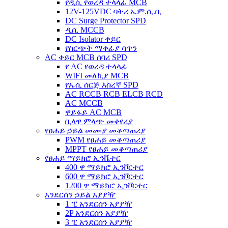
የዲሲ የወረዳ ተላላፊ MCB
12V-125VDC ባትሪ ኤም.ሲ.ቢ
DC Surge Protector SPD
ዲሲ MCCB
DC Isolator ቀይር
የስርጭት ማቀፊያ ሳጥን
AC ቀይር MCB ሰባሪ SPD
የ AC የወረዳ ተላላፊ
WIFI መለኪያ MCB
የኤሲ ሰርጅ እስረኛ SPD
AC RCCB RCB ELCB RCD
AC MCCB
ዋይፋይ AC MCB
ቢላዋ ምላጭ መቀየሪያ
የፀሐይ ኃይል መሙያ መቆጣጠሪያ
PWM የፀሐይ መቆጣጠሪያ
MPPT የፀሐይ መቆጣጠሪያ
የፀሐይ ማይክሮ ኢንቬተር
400 ዋ ማይክሮ ኢንቮርተር
600 ዋ ማይክሮ ኢንቮርተር
1200 ዋ ማይክሮ ኢንቮርተር
አንደርሰን ኃይል አያያዥ
1 ፒ አንደርሰን አያያዥ
2P አንደርሰን አያያዥ
3 ፒ አንደርሰን አያያዥ