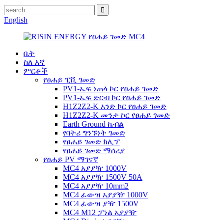
English
ቤት
ስለ እኛ
ምርቶች
የፀሐይ ፒቪ ገመድ
PV1-ኤፍ ነጠላ ኮር የፀሐይ ገመድ
PV1-ኤፍ ድርብ ኮር የፀሐይ ገመድ
H1Z2Z2-K አንድ ኮር የፀሐይ ገመድ
H1Z2Z2-K መንታ ኮር የፀሐይ ገመድ
Earth Ground ኬብል
የባትሪ ግንኙነት ገመድ
የፀሐይ ገመድ ክሊፕ
የፀሐይ ገመድ ማሰሪያ
የፀሐይ PV ማገናኛ
MC4 አያያዥ 1000V
MC4 አያያዥ 1500V 50A
MC4 አያያዥ 10mm2
MC4 ፊውዝ አያያዥ 1000V
MC4 ፊውዝ ያዥ 1500V
MC4 M12 ፓነል አያያዥ