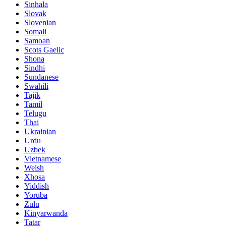
Sinhala
Slovak
Slovenian
Somali
Samoan
Scots Gaelic
Shona
Sindhi
Sundanese
Swahili
Tajik
Tamil
Telugu
Thai
Ukrainian
Urdu
Uzbek
Vietnamese
Welsh
Xhosa
Yiddish
Yoruba
Zulu
Kinyarwanda
Tatar