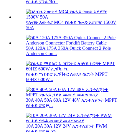
የፀሐይ ፓነል ሽቦ...
ባለብዙ እውቂያ MC4 የፀሐይ ገመድ አያያዥ 1500V
50A
50A 120A 175A 350A Quick Connect 2 Pole
Anderson Con...
የፀሐይ ማይክሮ ኢንቫተር ለፀሃይ ስርዓት MPPT
60HZ 600W...
30A 40A 50A 60A 12V 48V ኢንተለጀንት MPPT
የፀሐይ ቻርጅ...
10A 20A 30A 12V 24V ኢንተለጀንት PWM
የፀሐይ ቻርጅ ኮን...