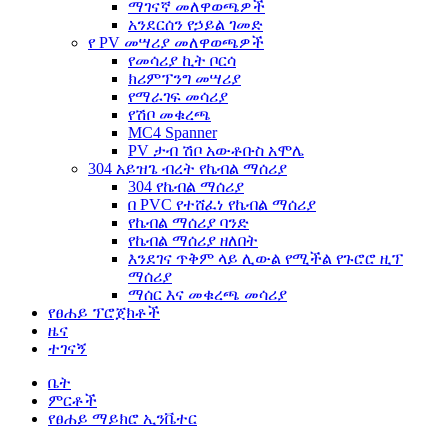
ማገናኛ መለዋወጫዎች
አንደርሰን የኃይል ገመድ
የ PV መሣሪያ መለዋወጫዎች
የመሳሪያ ኪት ቦርሳ
ክሪምፕንግ መሣሪያ
የማራገፍ መሳሪያ
የሽቦ መቁረጫ
MC4 Spanner
PV ታብ ሽቦ አውቶቡስ አሞሌ
304 አይዝጌ ብረት የኬብል ማሰሪያ
304 የኬብል ማሰሪያ
በ PVC የተሸፈነ የኬብል ማሰሪያ
የኬብል ማሰሪያ ባንድ
የኬብል ማሰሪያ ዘለበት
እንደገና ጥቅም ላይ ሊውል የሚችል የጉሮሮ ዚፕ
ማሰሪያ
ማሰር እና መቁረጫ መሳሪያ
የፀሐይ ፕሮጀክቶች
ዜና
ተገናኝ
ቤት
ምርቶች
የፀሐይ ማይክሮ ኢንቬተር