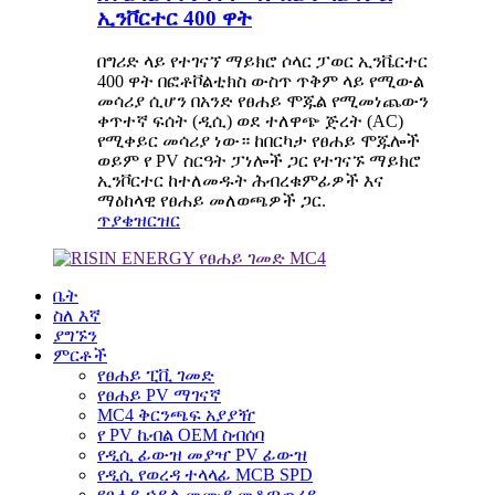
ኢንቮርተር 400 ዋት
በግሪድ ላይ የተገናኘ ማይክሮ ሶላር ፓወር ኢንቬርተር
400 ዋት በፎቶቮልቲክስ ውስጥ ጥቅም ላይ የሚውል
መሳሪያ ሲሆን በአንድ የፀሐይ ሞጁል የሚመነጨውን
ቀጥተኛ ፍሰት (ዲሲ) ወደ ተለዋጭ ጅረት (AC)
የሚቀይር መሳሪያ ነው። ከበርካታ የፀሐይ ሞጁሎች
ወይም የ PV ስርዓት ፓነሎች ጋር የተገናኙ ማይክሮ
ኢንቮርተር ከተለመዱት ሕብረቁምፊዎች እና
ማዕከላዊ የፀሐይ መለወጫዎች ጋር.
ጥያቄ
ዝርዝር
ቤት
ስለ እኛ
ያግኙን
ምርቶች
የፀሐይ ፒቪ ገመድ
የፀሐይ PV ማገናኛ
MC4 ቅርንጫፍ አያያዥ
የ PV ኬብል OEM ስብሰባ
የዲሲ ፊውዝ መያዣ PV ፊውዝ
የዲሲ የወረዳ ተላላፊ MCB SPD
የፀሐይ ኃይል መሙያ መቆጣጠሪያ