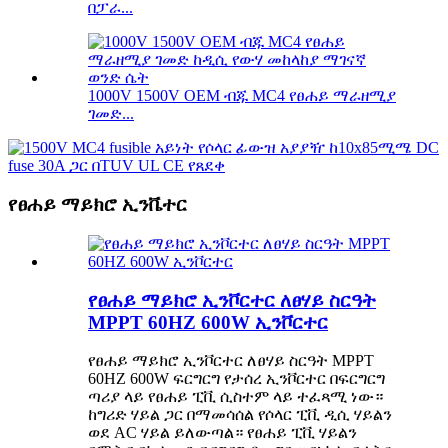
በፓራ...
1000V 1500V OEM ብጁ MC4 የፀሐይ ማራዘሚያ
ገመድ...
የፀሐይ ማይክሮ ኢንቬተር
የፀሐይ ማይክሮ ኢንቮርተር ለፀሃይ ስርዓት
MPPT 60HZ 600W ኢንቮርተር
የፀሐይ ማይክሮ ኢንቮርተር ለፀሃይ ስርዓት MPPT
60HZ 600W ፍርግርግ የታሰረ ኢንቮርተር በፍርግርግ
ጣሪያ ላይ የፀሐይ ፒቪ ሲስተም ላይ ተፈጻሚ ነው።
ከግሪድ ሃይል ጋር በማመሳሰል የሶላር ፒቪ ዲሲ ሃይልን
ወደ AC ሃይል ይለውጣል። የፀሐይ ፒቪ ሃይልን