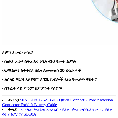
ለምን ይመርጡናል?
· በፀሃይ ኢንዱስትሪ እና ንግድ የ10 ዓመት ልምድ
·
ኢሜልዎን ከተቀበለ በኋላ ለመመለስ 30 ደቂቃዎች
· ለሶላር MC4 አያያዥ፣ ለፒቪ ኬብሎች የ25 ዓመታት ዋስትና
· በጥራት ላይ ምንም ስምምነት የለም።
ቀዳሚ፡
50A 120A 175A 350A Quick Connect 2 Pole Anderson
Connector Forklift Battery Cable
ቀጣይ፡-
3 ዋልታ ትሪፋዝ አንደርሰን ሃይል ባትሪ መሰኪያ የመኪና ሃይል
ባትሪ አያያዥ SB50A