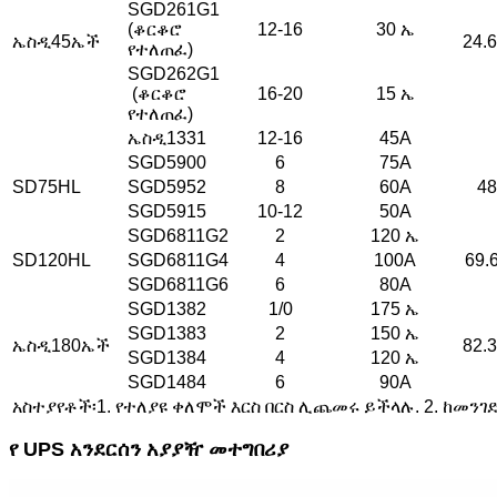
SGD261G1
(ቆርቆሮ
12-16
30 ኤ
ኤስዲ45ኤች
24.6
የተለጠፈ)
SGD262G1
(ቆርቆሮ
16-20
15 ኤ
የተለጠፈ)
ኤስዲ1331
12-16
45A
SGD5900
6
75A
SD75HL
SGD5952
8
60A
48
SGD5915
10-12
50A
SGD6811G2
2
120 ኤ
SD120HL
SGD6811G4
4
100A
69.
SGD6811G6
6
80A
SGD1382
1/0
175 ኤ
SGD1383
2
150 ኤ
ኤስዲ180ኤች
82.3
SGD1384
4
120 ኤ
SGD1484
6
90A
አስተያየቶች፡1. የተለያዩ ቀለሞች እርስ በርስ ሊጨመሩ ይችላሉ.
2. ከመንገ
የ UPS አንደርሰን አያያዥ መተግበሪያ