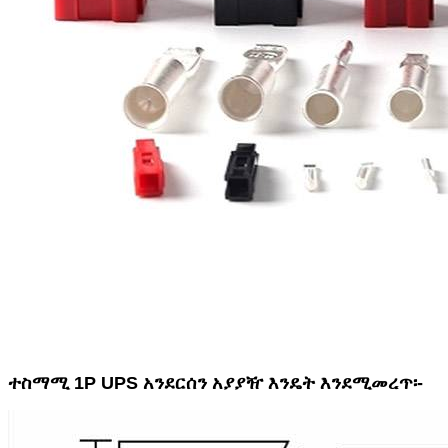
ተስማሚ 1P UPS አንደርሰን አያያዥ እንዴት እንደሚመረጥ፡-