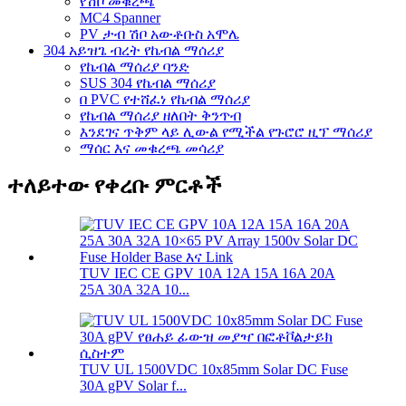
የሽቦ መቁረጫ
MC4 Spanner
PV ታብ ሽቦ አውቶቡስ አሞሌ
304 አይዝጌ ብረት የኬብል ማሰሪያ
የኬብል ማሰሪያ ባንድ
SUS 304 የኬብል ማሰሪያ
በ PVC የተሸፈነ የኬብል ማሰሪያ
የኬብል ማሰሪያ ዘለበት ቅንጥብ
እንደገና ጥቅም ላይ ሊውል የሚችል የጉሮሮ ዚፕ ማሰሪያ
ማሰር እና መቁረጫ መሳሪያ
ተለይተው የቀረቡ ምርቶች
TUV IEC CE GPV 10A 12A 15A 16A 20A
25A 30A 32A 10...
TUV UL 1500VDC 10x85mm Solar DC Fuse
30A gPV Solar f...