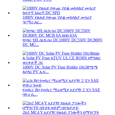
1000V የፀሐይ የውጪ ሃይል መከላከያ መሳሪያ
ጭማሪ አር...
የሶላር ፒቪ ሰርክ ሰሪ DC1000V DC550V DC800V
DC MC...
1000V DC Solar PV Fuse Holder 10x38ሚሜ
ለሶላር PV ኤፍ...
የመኪና ሽቦ የመኪና ማራዘሚያ አያያዥ 2 ፒን SAE
ባትሪ ሲ...
2to1 MC4 Y አያያዥ የፀሐይ ፓነሎችን በማገናኘት