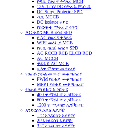
የዲሲ የወረዳ ተላላፊ MCB
12V-125VDC ባትሪ ኤም.ሲ.ቢ
DC Surge Protector SPD
ዲሲ MCCB
DC Isolator ቀይር
የስርጭት ማቀፊያ ሳጥን
AC ቀይር MCB ሰባሪ SPD
የ AC የወረዳ ተላላፊ
WIFI መለኪያ MCB
የኤሲ ሰርጅ እስረኛ SPD
AC RCCB RCB ELCB RCD
AC MCCB
ዋይፋይ AC MCB
ቢላዋ ምላጭ መቀየሪያ
የፀሐይ ኃይል መሙያ መቆጣጠሪያ
PWM የፀሐይ መቆጣጠሪያ
MPPT የፀሐይ መቆጣጠሪያ
የፀሐይ ማይክሮ ኢንቬተር
400 ዋ ማይክሮ ኢንቮርተር
600 ዋ ማይክሮ ኢንቮርተር
1200 ዋ ማይክሮ ኢንቮርተር
አንደርሰን ኃይል አያያዥ
1 ፒ አንደርሰን አያያዥ
2P አንደርሰን አያያዥ
3 ፒ አንደርሰን አያያዥ