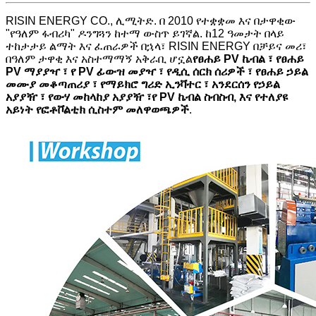
RISIN ENERGY CO., ሊሚትድ. በ 2010 የተቋቋመ እና በታዋቂው
"የዓለም ፋብሪካ" ዶንግጓን ከተማ ውስጥ ይገኛል. ከ12 ዓመታት በላይ
ተከታታይ ልማት እና ፈጠራዎች በኋላ፣ RISIN ENERGY በቻይና መሪ፣
በዓለም ታዋቂ እና አስተማማኝ አቅራቢ ሆኗል
የፀሐይ PV ኬብል ፣ የፀሐይ
PV ማያያዣ ፣ የ PV ፊውዝ መያዣ ፣ የዲሲ ሰርክ ሰሪዎች ፣ የፀሐይ ኃይል
መሙያ መቆጣጠሪያ ፣ የማይክሮ ግሪድ ኢንቫተር ፣ አንደርሰን የኃይል
አያያዥ ፣ የውሃ መከላከያ አያያዥ ፣
የ PV ኬብል ስብስብ, እና የተለያዩ
አይነት የፎቶቮልቲክ ሲስተም መለዋወጫዎች
.