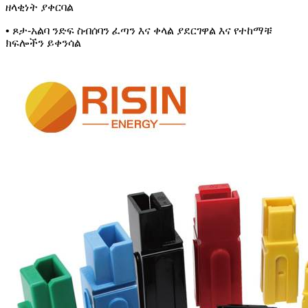
ዘላቂነት ያቀርባል
• ጾታ-አልባ ንድፍ ስብሰባን ፈጣን እና ቀላል ያደርገዋል እና የተከማቹ
ክፍሎችን ይቀንሳል