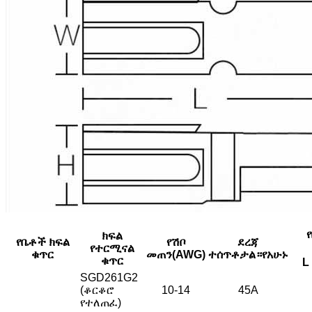
ክፍል
የቤቶች ክፍል
የሽቦ
ደረጃ
የተርሚናል
ቁጥር
መጠን
(AWG)
ተሰጥቶታል።
የአሁኑ
ቁጥር
L
SGD261G2
(ቆርቆሮ
10-14
45A
የተለጠፈ)