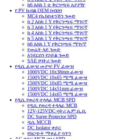
ከ6 እስከ 1 ቲ ቅርንጫፍ አያያዥ
የ PV ኬብል OEM ስብሰባ
MC4 የኤክስቴንሽን ገመድ
ከ 2 እስከ 1 Y የቅርንጫፍ ማገናኛ
ከ 3 እስከ 1 Y የቅርንጫፍ ማገናኛ
ከ 4 እስከ 1 Y የቅርንጫፍ ማገናኛ
ከ 5 እስከ 1 Y የቅርንጫፍ ማገናኛ
ከ6 እስከ 1 Y የቅርንጫፍ ማገናኛ
የመሬት ላይ ገመድ
አንደርሰን የኃይል ገመድ
SAE የባትሪ ገመድ
የዲሲ ፊውዝ መያዣ PV ፊውዝ
1000VDC 10x38mm ፊውዝ
1500VDC 10x65 ሚሜ ፊውዝ
1500VDC 10x85 ሚሜ ፊውዝ
1500VDC 14x51mm ፊውዝ
1500VDC 14x65 ሚሜ ፊውዝ
የዲሲ የወረዳ ተላላፊ MCB SPD
የዲሲ የወረዳ ተላላፊ MCB
12V-125VDC ባትሪ ኤም.ሲ.ቢ
DC Surge Protector SPD
ዲሲ MCCB
DC Isolator ቀይር
የስርጭት ማቀፊያ ሳጥን
AC ቀይር MCB ሰባሪ SPD