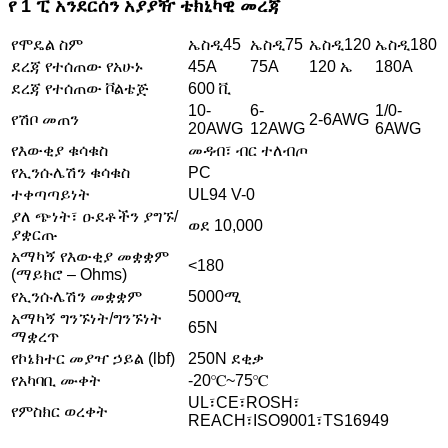
የ 1 ፒ አንደርሰን አያያዥ ቴክኒካዊ መረጃ
የሞዴል ስም
ኤስዲ45
ኤስዲ75
ኤስዲ120
ኤስዲ180
ደረጃ የተሰጠው የአሁኑ
45A
75A
120 ኤ
180A
ደረጃ የተሰጠው ቮልቴጅ
600 ቪ
10-
6-
1/0-
የሽቦ መጠን
2-6AWG
20AWG
12AWG
6AWG
የእውቂያ ቁሳቁስ
መዳብ፣ ብር ተለብጦ
የኢንሱሌሽን ቁሳቁስ
PC
ተቀጣጣይነት
UL94 V-0
ያለ ጭነት፣ ዑደቶችን ያግኙ/
ወደ 10,000
ያቋርጡ
አማካኝ የእውቂያ መቋቋም
<180
(ማይክሮ – Ohms)
የኢንሱሌሽን መቋቋም
5000ሚ
አማካኝ ግንኙነት/ግንኙነት
65N
ማቋረጥ
የኮኔክተር መያዣ ኃይል (lbf)
250N ደቂቃ
የአካባቢ ሙቀት
-20℃~75℃
UL፣CE፣ROSH፣
የምስክር ወረቀት
REACH፣ISO9001፣TS16949