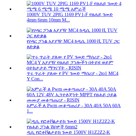
1000V TUV 2PfG 1169 PV1-F የፀሐይ ገመድ
4mm 6mm 10mm M...
የሶላር ፓነል አያያዥ MC4 ከዲሲ 1000 ቪ TUV ጋር
ጸድቋል
ጥሩ ጥራት ያለው የ PV ገመድ ማሰሪያ - 2to1 MC4
Y Con...
አምራች ለ Pwm መቆጣጠሪያ - 30A 40A 50A 60A
1...
ዲሲ የፎቶቮልታይክ ገመድ 1500V H1Z2Z2-K