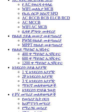
የ AC የወረዳ ተላላፊ
WIFI መለኪያ MCB
የኤሲ ሰርጅ እስረኛ SPD
AC RCCB RCB ELCB RCD
AC MCCB
WIFI AC MCB
ቢላዋ ምላጭ መቀየሪያ
የፀሐይ ኃይል መሙያ መቆጣጠሪያ
PWM የፀሐይ መቆጣጠሪያ
MPPT የፀሐይ መቆጣጠሪያ
የፀሐይ ማይክሮ ኢንቬተር
400 ዋ ማይክሮ ኢንቮርተር
600 ዋ ማይክሮ ኢንቮርተር
1200 ዋ ማይክሮ ኢንቮርተር
አንደርሰን ኃይል አያያዥ
1 ፒ አንደርሰን አያያዥ
2P አንደርሰን አያያዥ
3 ፒ አንደርሰን አያያዥ
ማገናኛ መለዋወጫዎች
አንደርሰን የኃይል ገመድ
የ PV መሣሪያ መለዋወጫዎች
የመሳሪያ ኪት ቦርሳ
ክሪምፕንግ መሣሪያ
የማራገፍ መሳሪያ