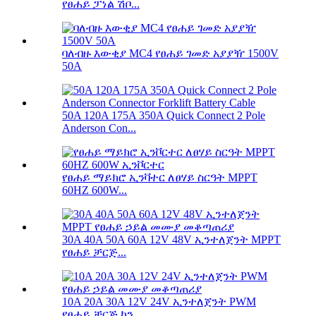
የፀሐይ ፓነል ሽቦ...
ባለብዙ እውቂያ MC4 የፀሐይ ገመድ አያያዥ 1500V
50A
50A 120A 175A 350A Quick Connect 2 Pole
Anderson Con...
የፀሐይ ማይክሮ ኢንቫተር ለፀሃይ ስርዓት MPPT
60HZ 600W...
30A 40A 50A 60A 12V 48V ኢንተለጀንት MPPT
የፀሐይ ቻርጅ...
10A 20A 30A 12V 24V ኢንተለጀንት PWM
የፀሐይ ቻርጅ ኮን...