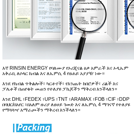
እኛ RINSIN ENERGY የባለሙያ የኦሪጂናል ዕቃ አምራች እና ኦዲኤም
አቅራቢ ለሶላር ኬብል እና ለኤምሲ 4 የፀሐይ አያያዥ ነው።
እንደ የኬብል ጥቅልሎች፣ ካርቶኖች፣ የእንጨት ከበሮዎች፣ ሪልች እና
ፓሌቶች በጠየቁት መጠን የተለያዩ ፓኬጆችን ማቅረብ እንችላለን።
እንደ DHL ፣FEDEX ፣UPS ፣TNT ፣ARAMAX ፣FOB ፣CIF ፣DDP
በባህር/በአየር ፣በአለም ዙሪያ ለፀሀይ ገመድ እና ለኤምሲ 4 ማገናኛ የተለያዩ
የማጓጓዣ አማራጮችን ማቅረብ እንችላለን።