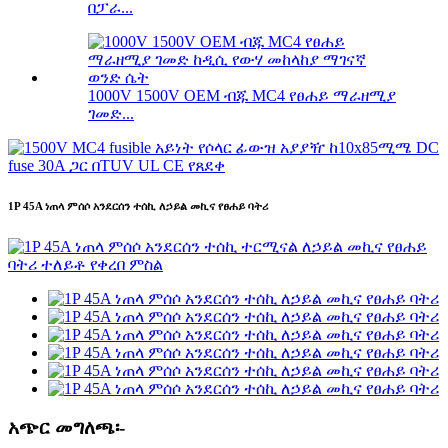
በፓራ...
1000V 1500V OEM ብጁ MC4 የፀሐይ ማራዘሚያ
ገመድ...
1P 45A ነጠላ ምሰሶ አንደርሰን ተሰኪ ለኃይል መኪና የፀሐይ ባትሪ
አጭር መግለጫ፡-