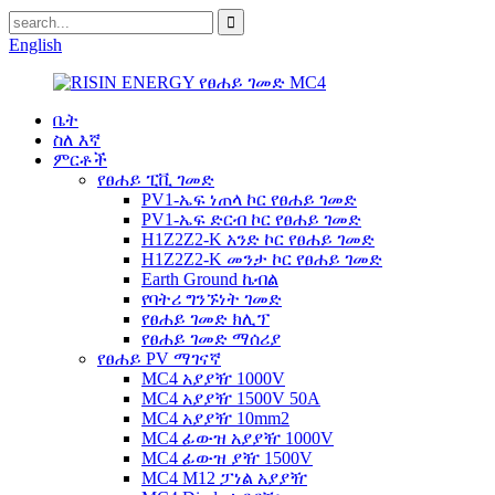
English
ቤት
ስለ እኛ
ምርቶች
የፀሐይ ፒቪ ገመድ
PV1-ኤፍ ነጠላ ኮር የፀሐይ ገመድ
PV1-ኤፍ ድርብ ኮር የፀሐይ ገመድ
H1Z2Z2-K አንድ ኮር የፀሐይ ገመድ
H1Z2Z2-K መንታ ኮር የፀሐይ ገመድ
Earth Ground ኬብል
የባትሪ ግንኙነት ገመድ
የፀሐይ ገመድ ክሊፕ
የፀሐይ ገመድ ማሰሪያ
የፀሐይ PV ማገናኛ
MC4 አያያዥ 1000V
MC4 አያያዥ 1500V 50A
MC4 አያያዥ 10mm2
MC4 ፊውዝ አያያዥ 1000V
MC4 ፊውዝ ያዥ 1500V
MC4 M12 ፓነል አያያዥ