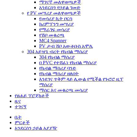
ማገናኛ መለዋወጫዎች
አንደርሰን የኃይል ገመድ
የ PV መሣሪያ መለዋወጫዎች
የመሳሪያ ኪት ቦርሳ
ክሪምፕንግ መሣሪያ
የማራገፍ መሳሪያ
የሽቦ መቁረጫ
MC4 Spanner
PV ታብ ሽቦ አውቶቡስ አሞሌ
304 አይዝጌ ብረት የኬብል ማሰሪያ
304 የኬብል ማሰሪያ
በ PVC የተሸፈነ የኬብል ማሰሪያ
የኬብል ማሰሪያ ባንድ
የኬብል ማሰሪያ ዘለበት
እንደገና ጥቅም ላይ ሊውል የሚችል የጉሮሮ ዚፕ
ማሰሪያ
ማሰር እና መቁረጫ መሳሪያ
የፀሐይ ፕሮጀክቶች
ዜና
ተገናኝ
ቤት
ምርቶች
አንደርሰን ኃይል አያያዥ