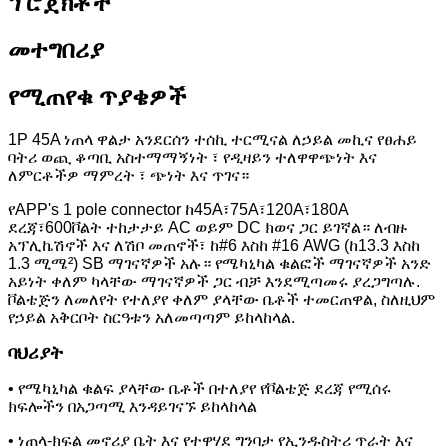
ፕሮጀክቶች
መተግበሪያ
የሚጠየቁ ጥያቄዎች
1P 45A ነጠላ ዋልታ አንደርሰን ተሰኪ ተርሚናል ለኃይል መኪና የፀሐይ
ባትሪ ወጪ ቆጣቢ አስተማማኝነት ፣ የዲዛይን ተለዋዋጭነት እና
ለምርቶችዎ ማምረት ፣ ጭነት እና ጥገና።
የAPP's 1 pole connector ከ45A፣75A፣120A፣180A
ደረጃ፣600ቮልት ተከታታይ AC ወይም DC ክወና ጋር ይገኛል። ለብዙ
አፕሊኬሽኖች እና ለሽቦ መጠኖች፣ ከ#6 እስከ #16 AWG (ከ13.3 እስከ
1.3 ሚሜ²) SB ማገናኛዎች አሉ። የሜካኒካል ቁልፎች ማገናኛዎች አንድ
አይነት ቀለም ካላቸው ማገናኛዎች ጋር ብቻ እንደሚጣመሩ ያረጋግጣሉ.
ቮልቴጅን ለመለየት የተለያየ ቀለም ያላቸው ቤቶች ተመርጠዋል, ስለዚህም
የኃይል አቅርቦት ስርዓቱን አለመጣጣም ይከላከላል.
ባህሪያት
• የሜካኒካል ቁልፍ ያላቸው ቤቶች በተለያየ የቮልቴጅ ደረጃ የሚሰሩ
ክፍሎችን በአጋጣሚ እንዳይገናኙ ይከላከላል
• ነጠላ-ክፍል መኖሪያ ቤት እና የተዋሃደ ግንባታ የኢንዱስትሪ ጥራት እና