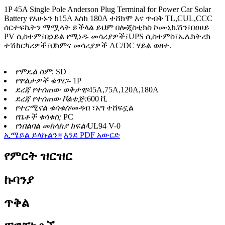
1P 45A Single Pole Anderson Plug Terminal for Power Car Solar
Battery የአሁኑን ከ15A እስከ 180A ተሸክሞ እና ጥብቅ TL,CUL,CCC
ሰርተፍኬትን ማሟላት ይችላል ይህም በሎጂስቲክስ ኮሙኒኬሽን፣በፀሀይ
PV ሲስተም፣በኃይል የሚነዱ መሳሪያዎች፣UPS ሲስተምስ፣ኤሌክትሪክ
ተሽከርካሪዎች፣ህክምና መሳሪያዎች AC/DC ሃይል ወዘተ.
የሞዴል ስም:
SD
የዋልታዎች ቁጥር፡-
1P
ደረጃ የተሰጠው ወቅታዊ፡
45A,75A,120A,180A
ደረጃ የተሰጠው ቮልቴጅ:
600 ቪ
የተርሚናል ቁሳቁስ፡
መዳብ ፣አግ ተሸፍኗል
የቤቶች ቁሳቁስ;
PC
የነበልባል መከላከያ ክፍል፡
UL94 V-0
ኢሜይል ይላኩልን።
እንደ PDF አውርድ
የምርት ዝርዝር
ኩባንያ
ጥቅል