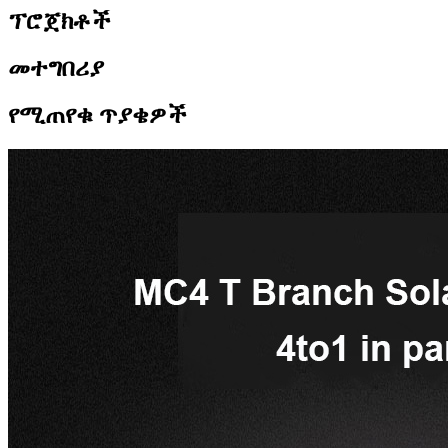
ፕሮጀክቶች
መተግበሪያ
የሚጠየቁ ጥያቄዎች