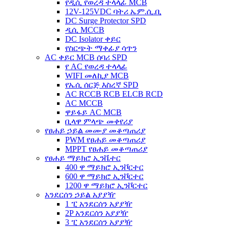
የዲሲ የወረዳ ተላላፊ MCB
12V-125VDC ባትሪ ኤም.ሲ.ቢ
DC Surge Protector SPD
ዲሲ MCCB
DC Isolator ቀይር
የስርጭት ማቀፊያ ሳጥን
AC ቀይር MCB ሰባሪ SPD
የ AC የወረዳ ተላላፊ
WIFI መለኪያ MCB
የኤሲ ሰርጅ እስረኛ SPD
AC RCCB RCB ELCB RCD
AC MCCB
ዋይፋይ AC MCB
ቢላዋ ምላጭ መቀየሪያ
የፀሐይ ኃይል መሙያ መቆጣጠሪያ
PWM የፀሐይ መቆጣጠሪያ
MPPT የፀሐይ መቆጣጠሪያ
የፀሐይ ማይክሮ ኢንቬተር
400 ዋ ማይክሮ ኢንቮርተር
600 ዋ ማይክሮ ኢንቮርተር
1200 ዋ ማይክሮ ኢንቮርተር
አንደርሰን ኃይል አያያዥ
1 ፒ አንደርሰን አያያዥ
2P አንደርሰን አያያዥ
3 ፒ አንደርሰን አያያዥ