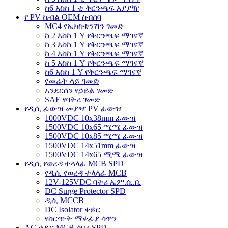
ከ6 እስከ 1 ቲ ቅርንጫፍ አያያዥ
የ PV ኬብል OEM ስብሰባ
MC4 የኤክስቴንሽን ገመድ
ከ 2 እስከ 1 Y የቅርንጫፍ ማገናኛ
ከ 3 እስከ 1 Y የቅርንጫፍ ማገናኛ
ከ 4 እስከ 1 Y የቅርንጫፍ ማገናኛ
ከ 5 እስከ 1 Y የቅርንጫፍ ማገናኛ
ከ6 እስከ 1 Y የቅርንጫፍ ማገናኛ
የመሬት ላይ ገመድ
አንደርሰን የኃይል ገመድ
SAE የባትሪ ገመድ
የዲሲ ፊውዝ መያዣ PV ፊውዝ
1000VDC 10x38mm ፊውዝ
1500VDC 10x65 ሚሜ ፊውዝ
1500VDC 10x85 ሚሜ ፊውዝ
1500VDC 14x51mm ፊውዝ
1500VDC 14x65 ሚሜ ፊውዝ
የዲሲ የወረዳ ተላላፊ MCB SPD
የዲሲ የወረዳ ተላላፊ MCB
12V-125VDC ባትሪ ኤም.ሲ.ቢ
DC Surge Protector SPD
ዲሲ MCCB
DC Isolator ቀይር
የስርጭት ማቀፊያ ሳጥን
AC ቀይር MCB ሰባሪ SPD