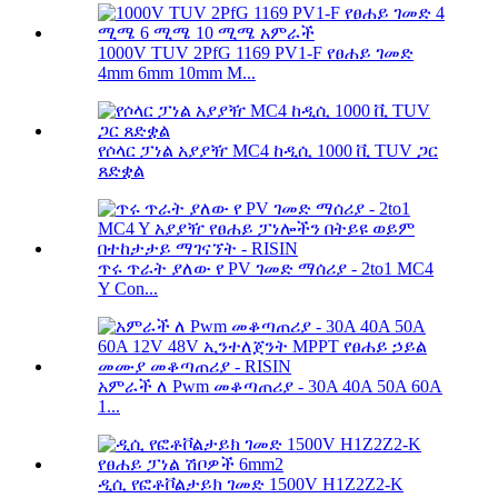
1000V TUV 2PfG 1169 PV1-F የፀሐይ ገመድ
4mm 6mm 10mm M...
የሶላር ፓነል አያያዥ MC4 ከዲሲ 1000 ቪ TUV ጋር
ጸድቋል
ጥሩ ጥራት ያለው የ PV ገመድ ማሰሪያ - 2to1 MC4
Y Con...
አምራች ለ Pwm መቆጣጠሪያ - 30A 40A 50A 60A
1...
ዲሲ የፎቶቮልታይክ ገመድ 1500V H1Z2Z2-K