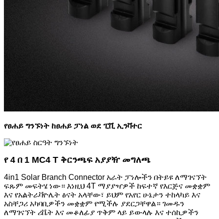
የፀሐይ ግንኙነት ከፀሐይ ፓነል ወደ ፒቪ ኢንቫተር
የ 4 በ 1 MC4 T ቅርንጫፍ አያያዥ መግለጫ
4in1 Solar Branch Connector አራት ፓነሎችን በትይዩ ለማገናኘት
ፍጹም መፍትሄ ነው። እነዚህ 4T ማያያዣዎች ከፍተኛ የእርጅና መቋቋም
እና የአልትራቫዮሌት ፅናት አላቸው፣ ይህም የአየር ሁኔታን ተከላካይ እና
አስቸጋሪ አካባቢዎችን መቋቋም የሚችሉ ያደርጋቸዋል። ገመዱን
ለማገናኘት ሪቬት እና መቆለፊያ ጥቅም ላይ ይውላሉ እና ተሰኪዎችን