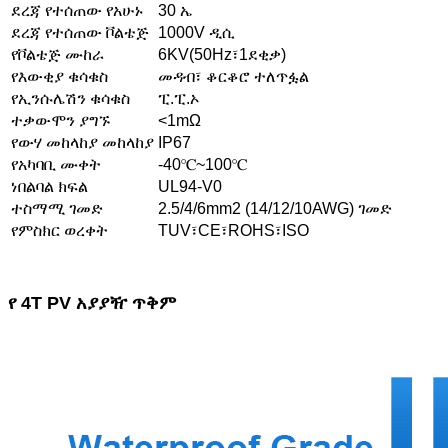
ደረጃ የተሰጠው የአሁኑ
30 ኤ
ደረጃ የተሰጠው ቮልቴጅ
1000V ዲሲ
የቮልቴጅ ሙከራ
6KV(50Hz፣1ደቂቃ)
የእውቂያ ቁሳቁስ
መዳብ፣ ቆርቆሮ ተለጥፏል
የኢንሱሌሽን ቁሳቁስ
ፒ.ፒ.ኦ
ተቃውሞን ያግኙ
<1mΩ
የውሃ መከላከያ መከላከያ
IP67
የአካባቢ ሙቀት
-40℃~100℃
ነበልባል ክፍል
UL94-V0
ተስማሚ ገመድ
2.5/4/6mm2 (14/12/10AWG) ገመድ
የምስክር ወረቀት
TUV፣CE፣ROHS፣ISO
የ 4T PV አያያዥ ጥቅም