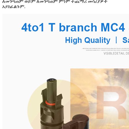
ለመገጣጠም ወይም ለመገጣጠም ምንም ተጨማሪ መሳሪያዎች
አያስፈልጉም.