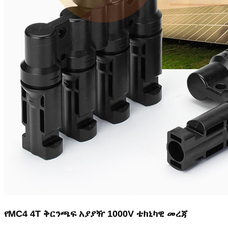
የMC4 4T ቅርንጫፍ አያያዥ 1000V ቴክኒካዊ መረጃ