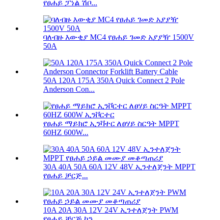
የፀሐይ ፓነል ሽቦ...
ባለብዙ እውቂያ MC4 የፀሐይ ገመድ አያያዥ 1500V
50A
50A 120A 175A 350A Quick Connect 2 Pole
Anderson Con...
የፀሐይ ማይክሮ ኢንቫተር ለፀሃይ ስርዓት MPPT
60HZ 600W...
30A 40A 50A 60A 12V 48V ኢንተለጀንት MPPT
የፀሐይ ቻርጅ...
10A 20A 30A 12V 24V ኢንተለጀንት PWM
የፀሐይ ቻርጅ ኮን...