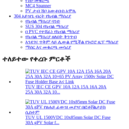
የሽቦ መቁረጫ
MC4 Spanner
PV ታብ ሽቦ አውቶቡስ አሞሌ
304 አይዝጌ ብረት የኬብል ማሰሪያ
የኬብል ማሰሪያ ባንድ
SUS 304 የኬብል ማሰሪያ
በ PVC የተሸፈነ የኬብል ማሰሪያ
የኬብል ማሰሪያ ዘለበት ቅንጥብ
እንደገና ጥቅም ላይ ሊውል የሚችል የጉሮሮ ዚፕ ማሰሪያ
ማሰር እና መቁረጫ መሳሪያ
ተለይተው የቀረቡ ምርቶች
TUV IEC CE GPV 10A 12A 15A 16A 20A
25A 30A 32A 10...
TUV UL 1500VDC 10x85mm Solar DC Fuse
30A gPV Solar f...