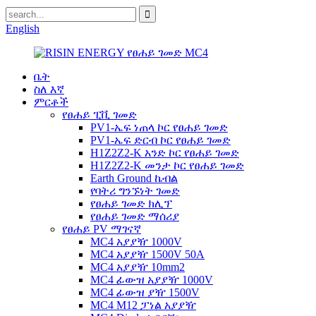
English
ቤት
ስለ እኛ
ምርቶች
የፀሐይ ፒቪ ገመድ
PV1-ኤፍ ነጠላ ኮር የፀሐይ ገመድ
PV1-ኤፍ ድርብ ኮር የፀሐይ ገመድ
H1Z2Z2-K አንድ ኮር የፀሐይ ገመድ
H1Z2Z2-K መንታ ኮር የፀሐይ ገመድ
Earth Ground ኬብል
የባትሪ ግንኙነት ገመድ
የፀሐይ ገመድ ክሊፕ
የፀሐይ ገመድ ማሰሪያ
የፀሐይ PV ማገናኛ
MC4 አያያዥ 1000V
MC4 አያያዥ 1500V 50A
MC4 አያያዥ 10mm2
MC4 ፊውዝ አያያዥ 1000V
MC4 ፊውዝ ያዥ 1500V
MC4 M12 ፓነል አያያዥ