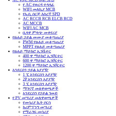
የ AC የወረዳ ተላላፊ
WIFI መለኪያ MCB
የኤሲ ሰርጅ እስረኛ SPD
AC RCCB RCB ELCB RCD
AC MCCB
WIFI AC MCB
ቢላዋ ምላጭ መቀየሪያ
የፀሐይ ኃይል መሙያ መቆጣጠሪያ
PWM የፀሐይ መቆጣጠሪያ
MPPT የፀሐይ መቆጣጠሪያ
የፀሐይ ማይክሮ ኢንቬተር
400 ዋ ማይክሮ ኢንቮርተር
600 ዋ ማይክሮ ኢንቮርተር
1200 ዋ ማይክሮ ኢንቮርተር
አንደርሰን ኃይል አያያዥ
1 ፒ አንደርሰን አያያዥ
2P አንደርሰን አያያዥ
3 ፒ አንደርሰን አያያዥ
ማገናኛ መለዋወጫዎች
አንደርሰን የኃይል ገመድ
የ PV መሣሪያ መለዋወጫዎች
የመሳሪያ ኪት ቦርሳ
ክሪምፕንግ መሣሪያ
የማራገፍ መሳሪያ