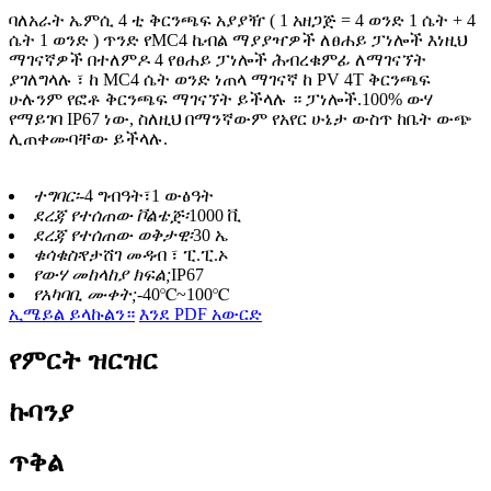
ባለአራት ኤምሲ 4 ቲ ቅርንጫፍ አያያዥ ( 1 አዘጋጅ = 4 ወንድ 1 ሴት + 4
ሴት 1 ወንድ ) ጥንድ የMC4 ኬብል ማያያዣዎች ለፀሐይ ፓነሎች እነዚህ
ማገናኛዎች በተለምዶ 4 የፀሐይ ፓነሎች ሕብረቁምፊ ለማገናኘት
ያገለግላሉ ፣ ከ MC4 ሴት ወንድ ነጠላ ማገናኛ ከ PV 4T ቅርንጫፍ
ሁሉንም የፎቶ ቅርንጫፍ ማገናኘት ይችላሉ ። ፓነሎች.100% ውሃ
የማይገባ IP67 ነው, ስለዚህ በማንኛውም የአየር ሁኔታ ውስጥ ከቤት ውጭ
ሊጠቀሙባቸው ይችላሉ.
ተግባር፡-
4 ግብዓት፣1 ውፅዓት
ደረጃ የተሰጠው ቮልቴጅ፡
1000 ቪ
ደረጃ የተሰጠው ወቅታዊ፡
30 ኤ
ቁሳቁስ፡
የታሸገ መዳብ ፣ ፒ.ፒ.ኦ
የውሃ መከላከያ ክፍል;
IP67
የአካባቢ ሙቀት;
-40℃~100℃
ኢሜይል ይላኩልን።
እንደ PDF አውርድ
የምርት ዝርዝር
ኩባንያ
ጥቅል