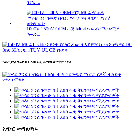
በፓራ...
1000V 1500V OEM ብጁ MC4 የፀሐይ ማራዘሚያ
ገመድ...
የሶላር ፓነል ገመድ ከ 1 እስከ 4 ቲ ቅርንጫፍ ማያያዣዎች
አጭር መግለጫ፡-