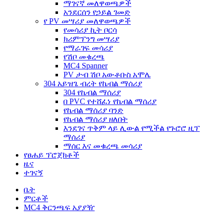
ማገናኛ መለዋወጫዎች
አንደርሰን የኃይል ገመድ
የ PV መሣሪያ መለዋወጫዎች
የመሳሪያ ኪት ቦርሳ
ክሪምፕንግ መሣሪያ
የማራገፍ መሳሪያ
የሽቦ መቁረጫ
MC4 Spanner
PV ታብ ሽቦ አውቶቡስ አሞሌ
304 አይዝጌ ብረት የኬብል ማሰሪያ
304 የኬብል ማሰሪያ
በ PVC የተሸፈነ የኬብል ማሰሪያ
የኬብል ማሰሪያ ባንድ
የኬብል ማሰሪያ ዘለበት
እንደገና ጥቅም ላይ ሊውል የሚችል የጉሮሮ ዚፕ
ማሰሪያ
ማሰር እና መቁረጫ መሳሪያ
የፀሐይ ፕሮጀክቶች
ዜና
ተገናኝ
ቤት
ምርቶች
MC4 ቅርንጫፍ አያያዥ