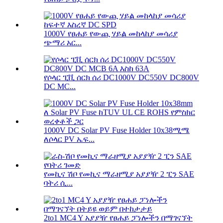
1000V የፀሐይ የውጪ ሃይል መከላከያ መሳሪያ
ጭማሪ አር...
የሶላር ፒቪ ሰርክ ሰሪ DC1000V DC550V DC800V
DC MC...
1000V DC Solar PV Fuse Holder 10x38ሚሜ
ለሶላር PV ኤፍ...
የመኪና ሽቦ የመኪና ማራዘሚያ አያያዥ 2 ፒን SAE
ባትሪ ሲ...
2to1 MC4 Y አያያዥ የፀሐይ ፓነሎችን በማገናኘት