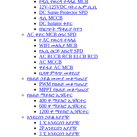
የዲሲ የወረዳ ተላላፊ MCB
12V-125VDC ባትሪ ኤም.ሲ.ቢ
DC Surge Protector SPD
ዲሲ MCCB
DC Isolator ቀይር
የስርጭት ማቀፊያ ሳጥን
AC ቀይር MCB ሰባሪ SPD
የ AC የወረዳ ተላላፊ
WIFI መለኪያ MCB
የኤሲ ሰርጅ እስረኛ SPD
AC RCCB RCB ELCB RCD
AC MCCB
ዋይፋይ AC MCB
ቢላዋ ምላጭ መቀየሪያ
የፀሐይ ኃይል መሙያ መቆጣጠሪያ
PWM የፀሐይ መቆጣጠሪያ
MPPT የፀሐይ መቆጣጠሪያ
የፀሐይ ማይክሮ ኢንቬተር
400 ዋ ማይክሮ ኢንቮርተር
600 ዋ ማይክሮ ኢንቮርተር
1200 ዋ ማይክሮ ኢንቮርተር
አንደርሰን ኃይል አያያዥ
1 ፒ አንደርሰን አያያዥ
2P አንደርሰን አያያዥ
3 ፒ አንደርሰን አያያዥ