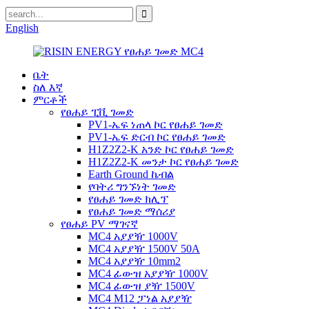
English
ቤት
ስለ እኛ
ምርቶች
የፀሐይ ፒቪ ገመድ
PV1-ኤፍ ነጠላ ኮር የፀሐይ ገመድ
PV1-ኤፍ ድርብ ኮር የፀሐይ ገመድ
H1Z2Z2-K አንድ ኮር የፀሐይ ገመድ
H1Z2Z2-K መንታ ኮር የፀሐይ ገመድ
Earth Ground ኬብል
የባትሪ ግንኙነት ገመድ
የፀሐይ ገመድ ክሊፕ
የፀሐይ ገመድ ማሰሪያ
የፀሐይ PV ማገናኛ
MC4 አያያዥ 1000V
MC4 አያያዥ 1500V 50A
MC4 አያያዥ 10mm2
MC4 ፊውዝ አያያዥ 1000V
MC4 ፊውዝ ያዥ 1500V
MC4 M12 ፓነል አያያዥ