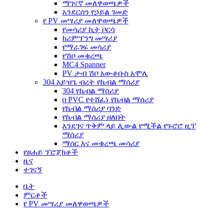
ማገናኛ መለዋወጫዎች
አንደርሰን የኃይል ገመድ
የ PV መሣሪያ መለዋወጫዎች
የመሳሪያ ኪት ቦርሳ
ክሪምፕንግ መሣሪያ
የማራገፍ መሳሪያ
የሽቦ መቁረጫ
MC4 Spanner
PV ታብ ሽቦ አውቶቡስ አሞሌ
304 አይዝጌ ብረት የኬብል ማሰሪያ
304 የኬብል ማሰሪያ
በ PVC የተሸፈነ የኬብል ማሰሪያ
የኬብል ማሰሪያ ባንድ
የኬብል ማሰሪያ ዘለበት
እንደገና ጥቅም ላይ ሊውል የሚችል የጉሮሮ ዚፕ
ማሰሪያ
ማሰር እና መቁረጫ መሳሪያ
የፀሐይ ፕሮጀክቶች
ዜና
ተገናኝ
ቤት
ምርቶች
የ PV መሣሪያ መለዋወጫዎች