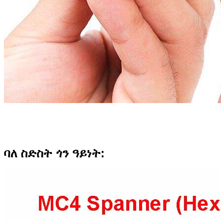
ባለ ስድስት ጎን ዓይነት: