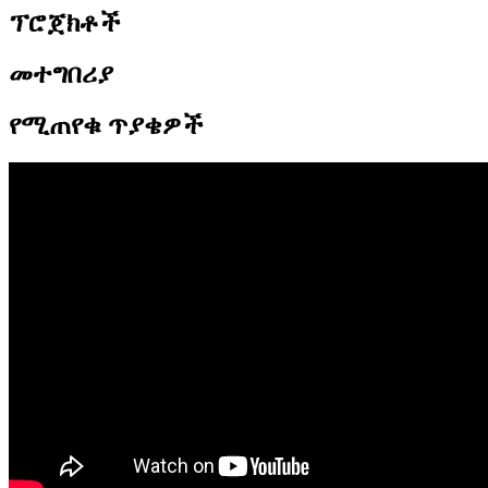
ፕሮጀክቶች
መተግበሪያ
የሚጠየቁ ጥያቄዎች