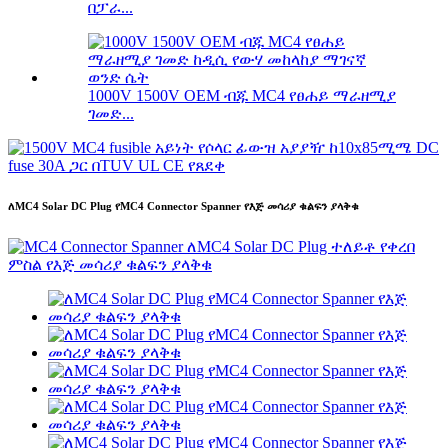
በፓራ...
1000V 1500V OEM ብጁ MC4 የፀሐይ ማራዘሚያ
ገመድ...
ለMC4 Solar DC Plug የMC4 Connector Spanner የእጅ መሳሪያ ቁልፍን ያላቅቁ