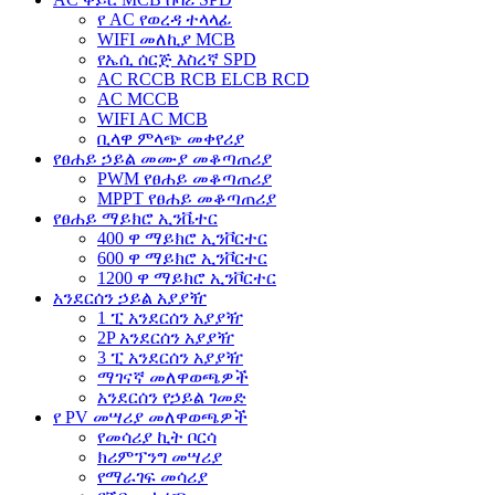
የ AC የወረዳ ተላላፊ
WIFI መለኪያ MCB
የኤሲ ሰርጅ እስረኛ SPD
AC RCCB RCB ELCB RCD
AC MCCB
WIFI AC MCB
ቢላዋ ምላጭ መቀየሪያ
የፀሐይ ኃይል መሙያ መቆጣጠሪያ
PWM የፀሐይ መቆጣጠሪያ
MPPT የፀሐይ መቆጣጠሪያ
የፀሐይ ማይክሮ ኢንቬተር
400 ዋ ማይክሮ ኢንቮርተር
600 ዋ ማይክሮ ኢንቮርተር
1200 ዋ ማይክሮ ኢንቮርተር
አንደርሰን ኃይል አያያዥ
1 ፒ አንደርሰን አያያዥ
2P አንደርሰን አያያዥ
3 ፒ አንደርሰን አያያዥ
ማገናኛ መለዋወጫዎች
አንደርሰን የኃይል ገመድ
የ PV መሣሪያ መለዋወጫዎች
የመሳሪያ ኪት ቦርሳ
ክሪምፕንግ መሣሪያ
የማራገፍ መሳሪያ