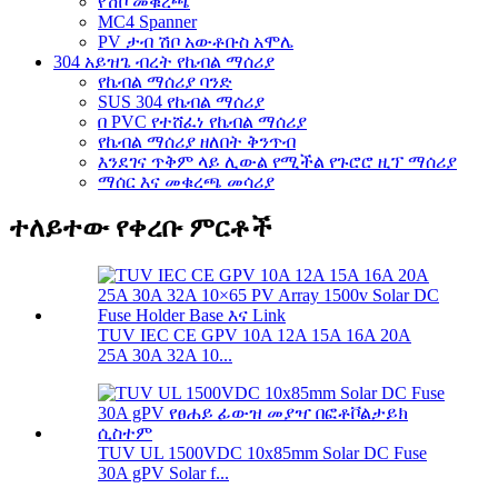
የሽቦ መቁረጫ
MC4 Spanner
PV ታብ ሽቦ አውቶቡስ አሞሌ
304 አይዝጌ ብረት የኬብል ማሰሪያ
የኬብል ማሰሪያ ባንድ
SUS 304 የኬብል ማሰሪያ
በ PVC የተሸፈነ የኬብል ማሰሪያ
የኬብል ማሰሪያ ዘለበት ቅንጥብ
እንደገና ጥቅም ላይ ሊውል የሚችል የጉሮሮ ዚፕ ማሰሪያ
ማሰር እና መቁረጫ መሳሪያ
ተለይተው የቀረቡ ምርቶች
TUV IEC CE GPV 10A 12A 15A 16A 20A
25A 30A 32A 10...
TUV UL 1500VDC 10x85mm Solar DC Fuse
30A gPV Solar f...