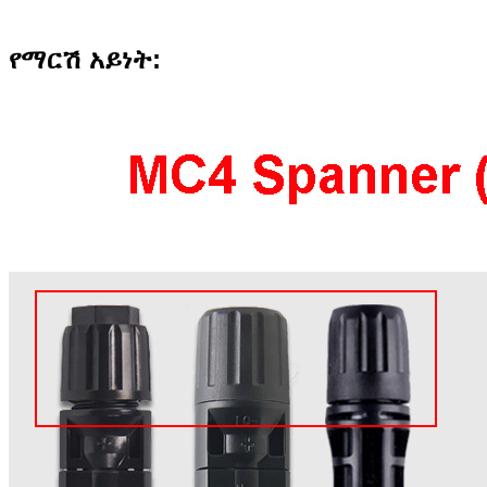
የማርሽ አይነት: