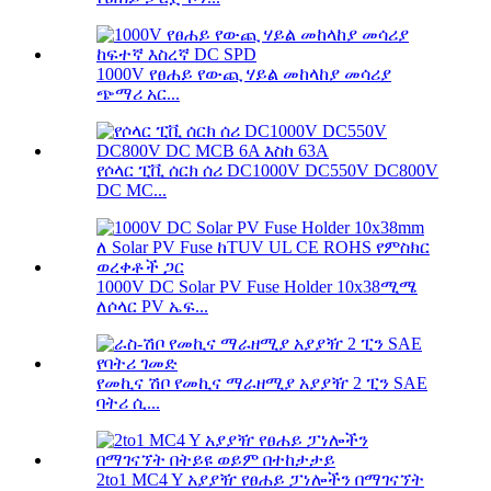
1000V የፀሐይ የውጪ ሃይል መከላከያ መሳሪያ
ጭማሪ አር...
የሶላር ፒቪ ሰርክ ሰሪ DC1000V DC550V DC800V
DC MC...
1000V DC Solar PV Fuse Holder 10x38ሚሜ
ለሶላር PV ኤፍ...
የመኪና ሽቦ የመኪና ማራዘሚያ አያያዥ 2 ፒን SAE
ባትሪ ሲ...
2to1 MC4 Y አያያዥ የፀሐይ ፓነሎችን በማገናኘት