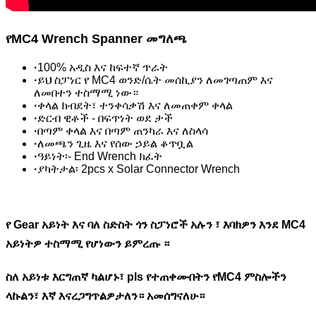
የMC4 Wrench Spanner መግለጫ
·
100% አዲስ እና ከፍተኛ ጥራት
·
ይህ ስፓነር የ MC4 ወንድ/ሴት መሰኪያን ለመገጣጠም እና
ለመበተን ተስማሚ ነው።
·
ቀላል ክብደት፣ ተንቀሳቃሽ እና ለመጠቀም ቀላል
·
ድርብ ዊቶች - በፍጥነት ወደ ታች
·
በጣም ቀላል እና በጣም ጠንካራ እና ለስላሳ
·
ለመጫን ጊዜ እና የሰው ኃይል ቆጥቧል
·
ዓይነት፡- End Wrench ክፈት
·
ያካትታል፡ 2pcs x Solar Connector Wrench
የ Gear አይነት እና ባለ ስድስት ጎን ስፓነሮች አሉን ፣ እባክዎን እንደ MC4
አይነትዎ ተስማሚ የሆነውን ይምረጡ ።
ስለ አይነቱ እርግጠኛ ካልሆኑ፣ pls የተጠቀሙበትን የMC4 ምስሎችን
ላኩልን፣ እኛ እናረጋግጥልዎታለን። አመሰግናለሁ።