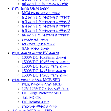
ከ6 እስከ 1 ቲ ቅርንጫፍ አያያዥ
የ PV ኬብል OEM ስብሰባ
MC4 የኤክስቴንሽን ገመድ
ከ 2 እስከ 1 Y የቅርንጫፍ ማገናኛ
ከ 3 እስከ 1 Y የቅርንጫፍ ማገናኛ
ከ 4 እስከ 1 Y የቅርንጫፍ ማገናኛ
ከ 5 እስከ 1 Y የቅርንጫፍ ማገናኛ
ከ6 እስከ 1 Y የቅርንጫፍ ማገናኛ
የመሬት ላይ ገመድ
አንደርሰን የኃይል ገመድ
SAE የባትሪ ገመድ
የዲሲ ፊውዝ መያዣ PV ፊውዝ
1000VDC 10x38mm ፊውዝ
1500VDC 10x65 ሚሜ ፊውዝ
1500VDC 10x85 ሚሜ ፊውዝ
1500VDC 14x51mm ፊውዝ
1500VDC 14x65 ሚሜ ፊውዝ
የዲሲ የወረዳ ተላላፊ MCB SPD
የዲሲ የወረዳ ተላላፊ MCB
12V-125VDC ባትሪ ኤም.ሲ.ቢ
DC Surge Protector SPD
ዲሲ MCCB
DC Isolator ቀይር
የስርጭት ማቀፊያ ሳጥን
AC ቀይር MCB ሰባሪ SPD