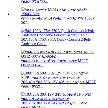
የፀሐይ ፓነል ሽቦ...
ባለብዙ እውቂያ MC4 የፀሐይ ገመድ አያያዥ 1500V
50A
50A 120A 175A 350A Quick Connect 2 Pole
Anderson Con...
የፀሐይ ማይክሮ ኢንቫተር ለፀሃይ ስርዓት MPPT
60HZ 600W...
30A 40A 50A 60A 12V 48V ኢንተለጀንት MPPT
የፀሐይ ቻርጅ...
10A 20A 30A 12V 24V ኢንተለጀንት PWM
የፀሐይ ቻርጅ ኮን...