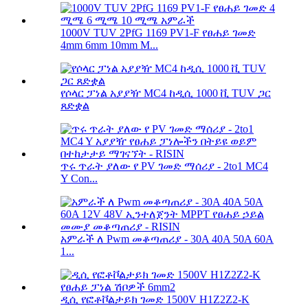
1000V TUV 2PfG 1169 PV1-F የፀሐይ ገመድ
4mm 6mm 10mm M...
የሶላር ፓነል አያያዥ MC4 ከዲሲ 1000 ቪ TUV ጋር
ጸድቋል
ጥሩ ጥራት ያለው የ PV ገመድ ማሰሪያ - 2to1 MC4
Y Con...
አምራች ለ Pwm መቆጣጠሪያ - 30A 40A 50A 60A
1...
ዲሲ የፎቶቮልታይክ ገመድ 1500V H1Z2Z2-K