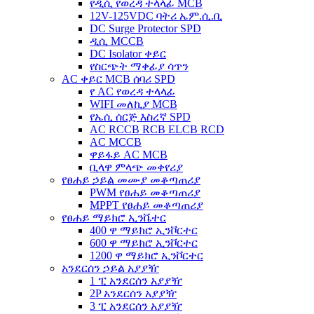
የዲሲ የወረዳ ተላላፊ MCB
12V-125VDC ባትሪ ኤም.ሲ.ቢ
DC Surge Protector SPD
ዲሲ MCCB
DC Isolator ቀይር
የስርጭት ማቀፊያ ሳጥን
AC ቀይር MCB ሰባሪ SPD
የ AC የወረዳ ተላላፊ
WIFI መለኪያ MCB
የኤሲ ሰርጅ እስረኛ SPD
AC RCCB RCB ELCB RCD
AC MCCB
ዋይፋይ AC MCB
ቢላዋ ምላጭ መቀየሪያ
የፀሐይ ኃይል መሙያ መቆጣጠሪያ
PWM የፀሐይ መቆጣጠሪያ
MPPT የፀሐይ መቆጣጠሪያ
የፀሐይ ማይክሮ ኢንቬተር
400 ዋ ማይክሮ ኢንቮርተር
600 ዋ ማይክሮ ኢንቮርተር
1200 ዋ ማይክሮ ኢንቮርተር
አንደርሰን ኃይል አያያዥ
1 ፒ አንደርሰን አያያዥ
2P አንደርሰን አያያዥ
3 ፒ አንደርሰን አያያዥ