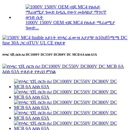
1000V 1500V OEM ብጁ MC4 የፀሐይ ማራዘሚያ
ገመድ...
የሶላር ፒቪ ሰርክ ሰሪ DC1000V DC550V DC800V DC MCB 6A እስከ 63A