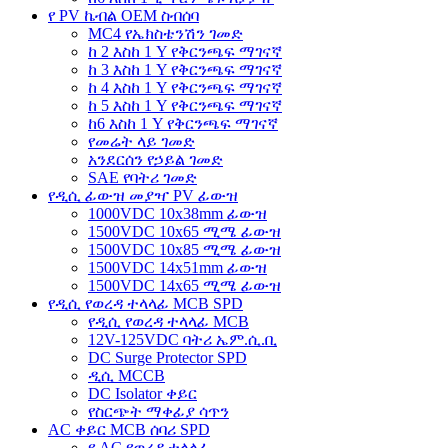
የ PV ኬብል OEM ስብሰባ
MC4 የኤክስቴንሽን ገመድ
ከ 2 እስከ 1 Y የቅርንጫፍ ማገናኛ
ከ 3 እስከ 1 Y የቅርንጫፍ ማገናኛ
ከ 4 እስከ 1 Y የቅርንጫፍ ማገናኛ
ከ 5 እስከ 1 Y የቅርንጫፍ ማገናኛ
ከ6 እስከ 1 Y የቅርንጫፍ ማገናኛ
የመሬት ላይ ገመድ
አንደርሰን የኃይል ገመድ
SAE የባትሪ ገመድ
የዲሲ ፊውዝ መያዣ PV ፊውዝ
1000VDC 10x38mm ፊውዝ
1500VDC 10x65 ሚሜ ፊውዝ
1500VDC 10x85 ሚሜ ፊውዝ
1500VDC 14x51mm ፊውዝ
1500VDC 14x65 ሚሜ ፊውዝ
የዲሲ የወረዳ ተላላፊ MCB SPD
የዲሲ የወረዳ ተላላፊ MCB
12V-125VDC ባትሪ ኤም.ሲ.ቢ
DC Surge Protector SPD
ዲሲ MCCB
DC Isolator ቀይር
የስርጭት ማቀፊያ ሳጥን
AC ቀይር MCB ሰባሪ SPD
የ AC የወረዳ ተላላፊ