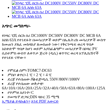
አጭር መግለጫ፡-
የሶላር ፒቪ ሰርክ ሰሪ DC1000V DC500V DC800V DC MCB 6A
እስከ 63A የተነደፉት በመሳሪያዎች ወይም በኤሌትሪክ መሳሪያዎች ውስጥ
ከመጠን ያለፈ መከላከያ ለመስጠት ነው፣ የቅርንጫፍ ወረዳ ጥበቃ
አስቀድሞ ጥበቃ ከሆነ ወይም አያስፈልግም። መሳሪያዎች በሶላር PV
ሲስተምስ ውስጥ ለቀጥታ ጅረት (ዲሲ) ቁጥጥር ወረዳ አፕሊኬሽኖች
የተነደፉ ናቸው።
የሞዴል ስም፡-
TOMC7-DC63
ምሰሶ ቁጥር፡-
1 ፒ ፣ 2 ፒ ፣ 4 ፒ
ደረጃ የተሰጠው ቮልቴጅ፡
ዲሲ 550V/800V/1000V
ደረጃ የተሰጠው ወቅታዊ፡
6A፣10A፣16A፣20A፣25A፣32A፣40A፣50A፣63A፣80A፣100A፣125A
የጥምዝ አይነት፡
C
የመጫኛ ድጋፍ;
DIN ባቡር 35 ሚሜ
ኢሜይል ይላኩልን።
እንደ PDF አውርድ