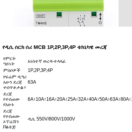
የዲሲ ሰርክ ሰሪ MCB 1P,2P,3P,4P ቴክኒካዊ መረጃ
የምርት
አነስተኛ ወረዳ-ተላላፊ
ዓይነት
ምሰሶዎች
1P,2P,3P,4P
የፍሬም ዲግሪ
አሁን ደረጃ
63A
ተሰጥቶታል።
ደረጃ
የተሰጠው
6A፣10A፣16A፣20A፣25A፣32A፣40A፣50A፣63A፣80A፣
የአሁኑ
ደረጃ
የተሰጠው
ዲሲ 550V/800V/1000V
ኦፕሬሽን
ቮልቴጅ