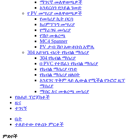
ማገናኛ መለዋወጫዎች
አንደርሰን የኃይል ገመድ
የ PV መሣሪያ መለዋወጫዎች
የመሳሪያ ኪት ቦርሳ
ክሪምፕንግ መሣሪያ
የማራገፍ መሳሪያ
የሽቦ መቁረጫ
MC4 Spanner
PV ታብ ሽቦ አውቶቡስ አሞሌ
304 አይዝጌ ብረት የኬብል ማሰሪያ
304 የኬብል ማሰሪያ
በ PVC የተሸፈነ የኬብል ማሰሪያ
የኬብል ማሰሪያ ባንድ
የኬብል ማሰሪያ ዘለበት
እንደገና ጥቅም ላይ ሊውል የሚችል የጉሮሮ ዚፕ
ማሰሪያ
ማሰር እና መቁረጫ መሳሪያ
የፀሐይ ፕሮጀክቶች
ዜና
ተገናኝ
ቤት
ተለይተው የቀረቡ ምርቶች
ምድቦች