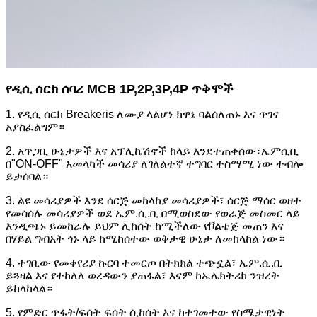
የዲሲ ሰርክ ሰባሪ MCB 1P,2P,3P,4P ጥቅሞች
1. የዲሲ ሰርክ Breakeris ለሙያ ላልሆነ ክዋኔ ባልሰለጠኑ እና ጥገና
አያስፈልግም።
2. አጥጋቢ ሁኔታዎች እና አፕሊኬሽኖች ከላይ እንደተጠቀሰው፣ኤምሲቢ
በ"ON-OFF" አመላካች መሳሪያ ለገለልተኛ ተግባር ተስማሚ ነው ተብሎ
ይታሰባል።
3. ልዩ መሳሪያዎች እንደ ሰርጅ መከላከያ መሳሪያዎች፣ ሰርጅ ማሰር ወዘተ
የመሳሰሉ መሳሪያዎች ወደ ኤም.ሲ.ቢ በሚወስደው የወራጅ መስመር ላይ
እንዲጫኑ ይመከራሉ ይህም ሊከሰት ከሚችለው የቮልቴጅ መጠን እና
በሃይል ግብአት ጎኑ ላይ ከሚከሰተው ወቅታዊ ሁኔታ ለመከላከል ነው።
4. ተገቢው የመቀየሪያ ኩርባ ተመርጦ በትክክል ተጭኗል፣ ኤም.ሲ.ቢ
ይጓዛል እና የተከለለ ወረዳውን ያጠፋል፣ እናም ከኤሌክትሪክ ንዝረት
ይከላከላል።
5. የምድር ጥፋት/ፍሰት ፍሰት ሲከሰት እና ከተገመተው የስሜታዊነት