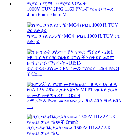
1000V TUV 2PfG 1169 PV1-F የፀሐይ ገመድ
4mm 6mm 10mm M...
የሶላር ፓነል አያያዥ MC4 ከዲሲ 1000 ቪ TUV ጋር
ጸድቋል
ጥሩ ጥራት ያለው የ PV ገመድ ማሰሪያ - 2to1 MC4
Y Con...
አምራች ለ Pwm መቆጣጠሪያ - 30A 40A 50A 60A
1...
ዲሲ የፎቶቮልታይክ ገመድ 1500V H1Z2Z2-K
የፀሐይ ፓነል ሽቦ...