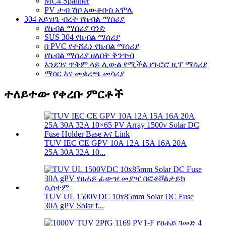
MC4 Spanner
PV ታብ ሽቦ አውቶቡስ አሞሌ
304 አይዝጌ ብረት የኬብል ማሰሪያ
የኬብል ማሰሪያ ባንድ
SUS 304 የኬብል ማሰሪያ
በ PVC የተሸፈነ የኬብል ማሰሪያ
የኬብል ማሰሪያ ዘለበት ቅንጥብ
እንደገና ጥቅም ላይ ሊውል የሚችል የጉሮሮ ዚፕ ማሰሪያ
ማሰር እና መቁረጫ መሳሪያ
ተለይተው የቀረቡ ምርቶች
TUV IEC CE GPV 10A 12A 15A 16A 20A
25A 30A 32A 10...
TUV UL 1500VDC 10x85mm Solar DC Fuse
30A gPV Solar f...