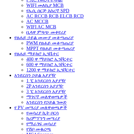
WIFI መለኪያ MCB
የኤሲ ሰርጅ እስረኛ SPD
AC RCCB RCB ELCB RCD
AC MCCB
WIFI AC MCB
ቢላዋ ምላጭ መቀየሪያ
የፀሐይ ኃይል መሙያ መቆጣጠሪያ
PWM የፀሐይ መቆጣጠሪያ
MPPT የፀሐይ መቆጣጠሪያ
የፀሐይ ማይክሮ ኢንቬተር
400 ዋ ማይክሮ ኢንቮርተር
600 ዋ ማይክሮ ኢንቮርተር
1200 ዋ ማይክሮ ኢንቮርተር
አንደርሰን ኃይል አያያዥ
1 ፒ አንደርሰን አያያዥ
2P አንደርሰን አያያዥ
3 ፒ አንደርሰን አያያዥ
ማገናኛ መለዋወጫዎች
አንደርሰን የኃይል ገመድ
የ PV መሣሪያ መለዋወጫዎች
የመሳሪያ ኪት ቦርሳ
ክሪምፕንግ መሣሪያ
የማራገፍ መሳሪያ
የሽቦ መቁረጫ