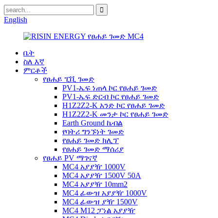
English
ቤት
ስለ እኛ
ምርቶች
የፀሐይ ፒቪ ገመድ
PV1-ኤፍ ነጠላ ኮር የፀሐይ ገመድ
PV1-ኤፍ ድርብ ኮር የፀሐይ ገመድ
H1Z2Z2-K አንድ ኮር የፀሐይ ገመድ
H1Z2Z2-K መንታ ኮር የፀሐይ ገመድ
Earth Ground ኬብል
የባትሪ ግንኙነት ገመድ
የፀሐይ ገመድ ክሊፕ
የፀሐይ ገመድ ማሰሪያ
የፀሐይ PV ማገናኛ
MC4 አያያዥ 1000V
MC4 አያያዥ 1500V 50A
MC4 አያያዥ 10mm2
MC4 ፊውዝ አያያዥ 1000V
MC4 ፊውዝ ያዥ 1500V
MC4 M12 ፓነል አያያዥ