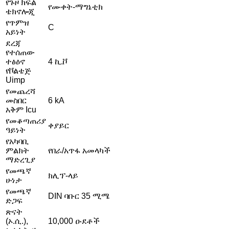
የጉዞ ክፍል
የሙቀት-ማግኔቲክ
ቴክኖሎጂ
የጥምዝ
C
አይነት
ደረጃ
የተሰጠው
ተፅዕኖ
4 ኪ.ቮ
የቮልቴጅ
Uimp
የመጨረሻ
መስበር
6 kA
አቅም Icu
የመቆጣጠሪያ
ቀያይር
ዓይነት
የአካባቢ
ምልክት
የበራ/አጥፋ አመላካች
ማድረጊያ
የመጫኛ
ክሊፕ-ላይ
ሁነታ
የመጫኛ
DIN ባቡር 35 ሚሜ
ድጋፍ
ጽናት
(ኦ.ሲ.),
10,000 ዑደቶች