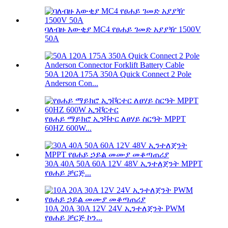
ባለብዙ እውቂያ MC4 የፀሐይ ገመድ አያያዥ 1500V
50A
50A 120A 175A 350A Quick Connect 2 Pole
Anderson Con...
የፀሐይ ማይክሮ ኢንቫተር ለፀሃይ ስርዓት MPPT
60HZ 600W...
30A 40A 50A 60A 12V 48V ኢንተለጀንት MPPT
የፀሐይ ቻርጅ...
10A 20A 30A 12V 24V ኢንተለጀንት PWM
የፀሐይ ቻርጅ ኮን...