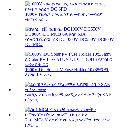
1000V የፀሐይ የውጪ ሃይል መከላከያ መሳሪያ
ጭማሪ አር...
የሶላር ፒቪ ሰርክ ሰሪ DC1000V DC550V DC800V
DC MC...
1000V DC Solar PV Fuse Holder 10x38ሚሜ
ለሶላር PV ኤፍ...
የመኪና ሽቦ የመኪና ማራዘሚያ አያያዥ 2 ፒን SAE
ባትሪ ሲ...
2to1 MC4 Y አያያዥ የፀሐይ ፓነሎችን በማገናኘት
በፓራ...