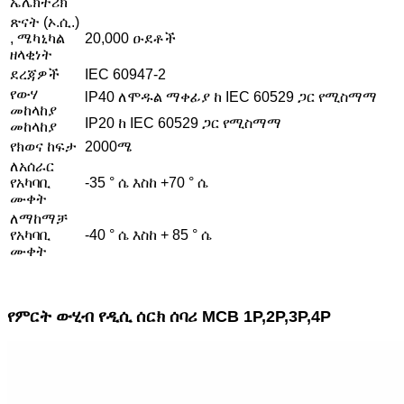
ኤሌክትሪክ
ጽናት (ኦ.ሲ.)
, ሜካኒካል
20,000 ዑደቶች
ዘላቂነት
ደረጃዎች
IEC 60947-2
የውሃ
lP40 ለሞዱል ማቀፊያ ከ IEC 60529 ጋር የሚስማማ
መከላከያ
IP20 ከ IEC 60529 ጋር የሚስማማ
መከላከያ
የክወና ከፍታ
2000ሜ
ለአሰራር
የአካባቢ
-35 ° ሴ እስከ +70 ° ሴ
ሙቀት
ለማከማቻ
የአካባቢ
-40 ° ሴ እስከ + 85 ° ሴ
ሙቀት
የምርት ውሂብ የዲሲ ሰርክ ሰባሪ MCB 1P,2P,3P,4P