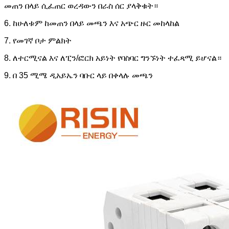
መጠን በላይ ሲፈጠር ወረዳውን በራስ ሰር ያላቅቁት።
6. ከሁለቱም ከመጠን በላይ መጫን እና አጭር ዙር መከላከል
7. የመገኛ ቦታ ምልክት
8. ለተርሚናል እና ለፒን/ፎርክ አይነት የባስባር ግንኙነት ተፈጻሚ ይሆናል።
9. በ 35 ሚሜ ዲአይኤን ባቡር ላይ በቀላሉ መጫን