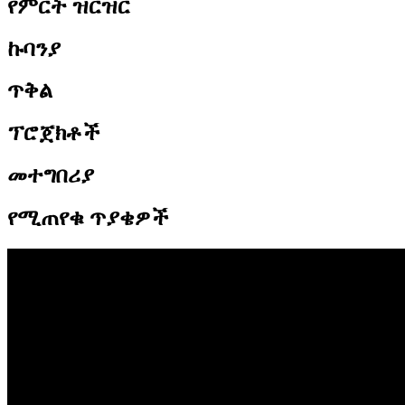
የምርት ዝርዝር
ኩባንያ
ጥቅል
ፕሮጀክቶች
መተግበሪያ
የሚጠየቁ ጥያቄዎች