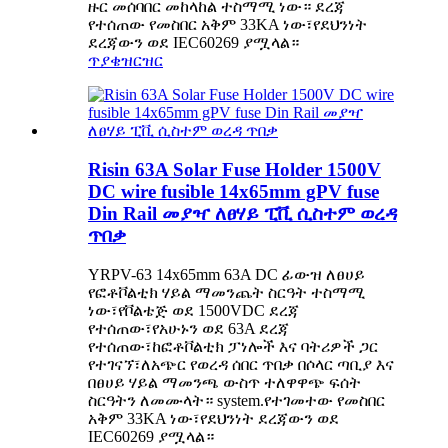
ዙር መሰባበር መከላከል ተስማሚ ነው። ደረጃ
የተሰጠው የመስበር አቅም 33KA ነው፣የደህንነት
ደረጃውን ወደ IEC60269 ያሟላል።
ጥያቄ
ዝርዝር
Risin 63A Solar Fuse Holder 1500V
DC wire fusible 14x65mm gPV fuse
Din Rail መያዣ ለፀሃይ ፒቪ ሲስተም ወረዳ
ጥበቃ
YRPV-63 14x65mm 63A DC ፊውዝ ለፀሀይ
የፎቶቮልቲክ ሃይል ማመንጨት ስርዓት ተስማሚ
ነው፣የቮልቴጅ ወደ 1500VDC ደረጃ
የተሰጠው፣የአሁኑን ወደ 63A ደረጃ
የተሰጠው፣ከፎቶቮልቲክ ፓነሎች እና ባትሪዎች ጋር
የተገናኘ፣ለአጭር የወረዳ ሰበር ጥበቃ በሶላር ጣቢያ እና
በፀሀይ ሃይል ማመንጫ ውስጥ ተለዋዋጭ ፍሰት
ስርዓትን ለመሙላት። system.የተገመተው የመስበር
አቅም 33KA ነው፣የደህንነት ደረጃውን ወደ
IEC60269 ያሟላል።