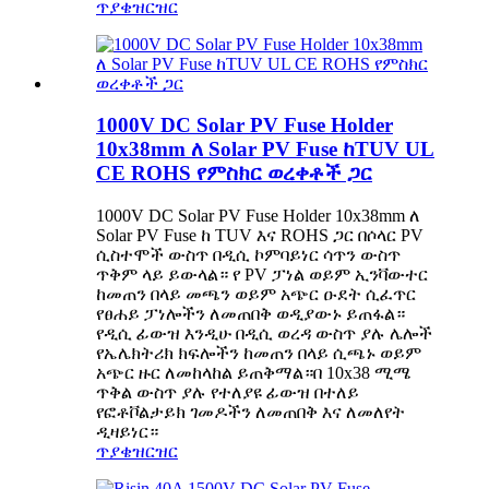
ጥያቄ
ዝርዝር
1000V DC Solar PV Fuse Holder
10x38mm ለ Solar PV Fuse ከTUV UL
CE ROHS የምስክር ወረቀቶች ጋር
1000V DC Solar PV Fuse Holder 10x38mm ለ
Solar PV Fuse ከ TUV እና ROHS ጋር በሶላር PV
ሲስተሞች ውስጥ በዲሲ ኮምባይነር ሳጥን ውስጥ
ጥቅም ላይ ይውላል። የ PV ፓነል ወይም ኢንቫውተር
ከመጠን በላይ መጫን ወይም አጭር ዑደት ሲፈጥር
የፀሐይ ፓነሎችን ለመጠበቅ ወዲያውኑ ይጠፋል።
የዲሲ ፊውዝ እንዲሁ በዲሲ ወረዳ ውስጥ ያሉ ሌሎች
የኤሌክትሪክ ክፍሎችን ከመጠን በላይ ሲጫኑ ወይም
አጭር ዙር ለመከላከል ይጠቅማል።በ 10x38 ሚሜ
ጥቅል ውስጥ ያሉ የተለያዩ ፊውዝ በተለይ
የፎቶቮልታይክ ገመዶችን ለመጠበቅ እና ለመለየት
ዲዛይነር።
ጥያቄ
ዝርዝር