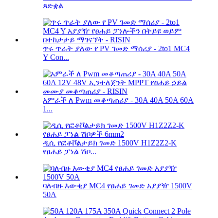
ጸድቋል
ጥሩ ጥራት ያለው የ PV ገመድ ማሰሪያ - 2to1 MC4
Y Con...
አምራች ለ Pwm መቆጣጠሪያ - 30A 40A 50A 60A
1...
ዲሲ የፎቶቮልታይክ ገመድ 1500V H1Z2Z2-K
የፀሐይ ፓነል ሽቦ...
ባለብዙ እውቂያ MC4 የፀሐይ ገመድ አያያዥ 1500V
50A