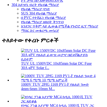
PV ታብ ሽቦ አውቶቡስ አሞሌ
304 አይዝጌ ብረት የኬብል ማሰሪያ
የኬብል ማሰሪያ ባንድ
SUS 304 የኬብል ማሰሪያ
በ PVC የተሸፈነ የኬብል ማሰሪያ
የኬብል ማሰሪያ ዘለበት ቅንጥብ
እንደገና ጥቅም ላይ ሊውል የሚችል የጉሮሮ ዚፕ ማሰሪያ
ማሰር እና መቁረጫ መሳሪያ
ተለይተው የቀረቡ ምርቶች
TUV UL 1500VDC 10x85mm Solar DC Fuse
30A gPV Solar f...
1000V TUV 2PfG 1169 PV1-F የፀሐይ ገመድ
4mm 6mm 10mm M...
የሶላር ፓነል አያያዥ MC4 ከዲሲ 1000 ቪ TUV ጋር