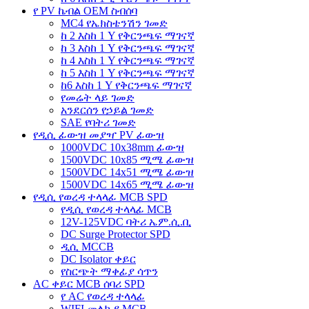
የ PV ኬብል OEM ስብሰባ
MC4 የኤክስቴንሽን ገመድ
ከ 2 እስከ 1 Y የቅርንጫፍ ማገናኛ
ከ 3 እስከ 1 Y የቅርንጫፍ ማገናኛ
ከ 4 እስከ 1 Y የቅርንጫፍ ማገናኛ
ከ 5 እስከ 1 Y የቅርንጫፍ ማገናኛ
ከ6 እስከ 1 Y የቅርንጫፍ ማገናኛ
የመሬት ላይ ገመድ
አንደርሰን የኃይል ገመድ
SAE የባትሪ ገመድ
የዲሲ ፊውዝ መያዣ PV ፊውዝ
1000VDC 10x38mm ፊውዝ
1500VDC 10x85 ሚሜ ፊውዝ
1500VDC 14x51 ሚሜ ፊውዝ
1500VDC 14x65 ሚሜ ፊውዝ
የዲሲ የወረዳ ተላላፊ MCB SPD
የዲሲ የወረዳ ተላላፊ MCB
12V-125VDC ባትሪ ኤም.ሲ.ቢ
DC Surge Protector SPD
ዲሲ MCCB
DC Isolator ቀይር
የስርጭት ማቀፊያ ሳጥን
AC ቀይር MCB ሰባሪ SPD
የ AC የወረዳ ተላላፊ
WIFI መለኪያ MCB