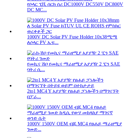
የሶላር ፒቪ ሰርክ ሰሪ DC1000V DC550V DC800V
DC MC...
1000V DC Solar PV Fuse Holder 10x38ሚሜ
ለሶላር PV ኤፍ...
የመኪና ሽቦ የመኪና ማራዘሚያ አያያዥ 2 ፒን SAE
ባትሪ ሲ...
2to1 MC4 Y አያያዥ የፀሐይ ፓነሎችን በማገናኘት
በፓራ...
1000V 1500V OEM ብጁ MC4 የፀሐይ ማራዘሚያ
ገመድ...