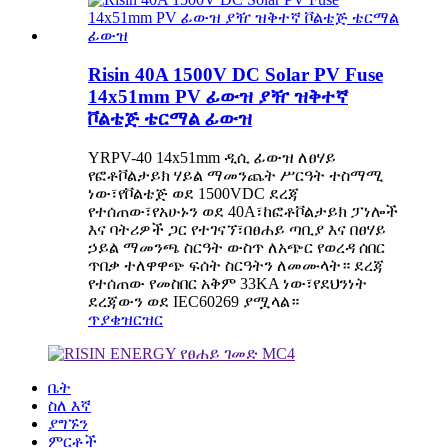
Risin 40A 1500V DC Solar PV Fuse
14x51mm PV ፊውዝ ያዥ ዝቅተኛ
ቮልቴጅ ቴርማል ፊውዝ
YRPV-40 14x51mm ዲሲ ፊውዝ ለፀሃይ
የፎቶቮልታይክ ሃይል ማመንጨት ሥርዓት ተስማሚ
ነው፣የቮልቴጅ ወደ 1500VDC ደረጃ
የተሰጠው፣የአሁኑን ወደ 40A፣ከፎቶቮልታይክ ፓነሎች
እና ባትሪዎች ጋር የተገናኘ፣በፀሐይ ጣቢያ እና በፀሃይ
ኃይል ማመንጫ ስርዓት ውስጥ ለአጭር የወረዳ ሰበር
ጥበቃ ተለዋዋጭ ፍሰት ስርዓትን ለመሙላት። ደረጃ
የተሰጠው የመስበር አቅም 33KA ነው፣የደህንነት
ደረጃውን ወደ IEC60269 ያሟላል።
ጥያቄ
ዝርዝር
ቤት
ስለ እኛ
ያግኙን
ምርቶች