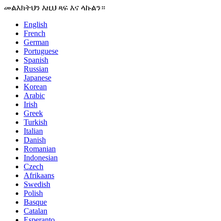
መልእክትህን እዚህ ጻፍ እና ላኩልን።
English
French
German
Portuguese
Spanish
Russian
Japanese
Korean
Arabic
Irish
Greek
Turkish
Italian
Danish
Romanian
Indonesian
Czech
Afrikaans
Swedish
Polish
Basque
Catalan
Esperanto