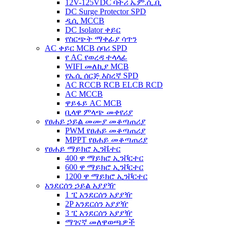
12V-125VDC ባትሪ ኤም.ሲ.ቢ
DC Surge Protector SPD
ዲሲ MCCB
DC Isolator ቀይር
የስርጭት ማቀፊያ ሳጥን
AC ቀይር MCB ሰባሪ SPD
የ AC የወረዳ ተላላፊ
WIFI መለኪያ MCB
የኤሲ ሰርጅ እስረኛ SPD
AC RCCB RCB ELCB RCD
AC MCCB
ዋይፋይ AC MCB
ቢላዋ ምላጭ መቀየሪያ
የፀሐይ ኃይል መሙያ መቆጣጠሪያ
PWM የፀሐይ መቆጣጠሪያ
MPPT የፀሐይ መቆጣጠሪያ
የፀሐይ ማይክሮ ኢንቬተር
400 ዋ ማይክሮ ኢንቮርተር
600 ዋ ማይክሮ ኢንቮርተር
1200 ዋ ማይክሮ ኢንቮርተር
አንደርሰን ኃይል አያያዥ
1 ፒ አንደርሰን አያያዥ
2P አንደርሰን አያያዥ
3 ፒ አንደርሰን አያያዥ
ማገናኛ መለዋወጫዎች