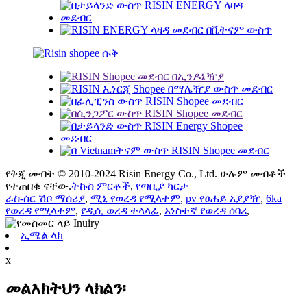
የቅጂ መብት © 2010-2024 Risin Energy Co., Ltd. ሁሉም መብቶች
የተጠበቁ ናቸው.
ትኩስ ምርቶች
,
የጣቢያ ካርታ
ራስ-ሰር ሽቦ ማሰሪያ
,
ሚኒ የወረዳ የሚላተም
,
pv የፀሐይ አያያዥ
,
6ka
የወረዳ የሚላተም
,
የዲሲ ወረዳ ተላላፊ
,
አነስተኛ የወረዳ ሰባሪ
,
ኢሜል ላክ
x
መልእክትህን ላክልን፡