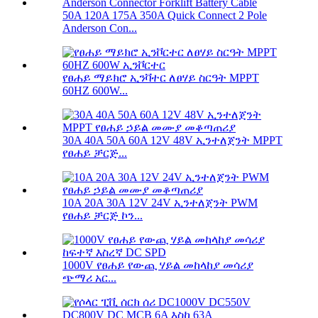
50A 120A 175A 350A Quick Connect 2 Pole
Anderson Con...
የፀሐይ ማይክሮ ኢንቫተር ለፀሃይ ስርዓት MPPT
60HZ 600W...
30A 40A 50A 60A 12V 48V ኢንተለጀንት MPPT
የፀሐይ ቻርጅ...
10A 20A 30A 12V 24V ኢንተለጀንት PWM
የፀሐይ ቻርጅ ኮን...
1000V የፀሐይ የውጪ ሃይል መከላከያ መሳሪያ
ጭማሪ አር...