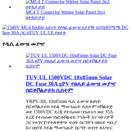
MC4 T Connector Wiring Solar Panel 2to1
በተከታታይ
የዲሲ ፊውዝ መያዣ
TUV UL 1500VDC 10x85mm Solar
DC Fuse 30A gPV የፀሐይ ፊውዝ መያዣ
በፎቶቮልታይክ ሲስተም
YRPV-30L 10x85mm ዲሲ ፊውዝ ለፀሃይ
የፎቶቮልታይክ ሃይል ማመንጨት ሲስተም፣የቮልቴጅ
ወደ 1500VDC ደረጃ የተሰጠው፣የአሁኑን ወደ 35A
ደረጃ የተሰጠው፣ከፎቶቮልቲክ ፓነሎች እና ባትሪዎች
ጋር የተገናኘ፣የተለዋዋጭ ፍሰት ስርዓትን በፀሀይ ጣቢያ
እና በፀሃይ ሃይል ማመንጨት ስርዓት ውስጥ ለአጭር