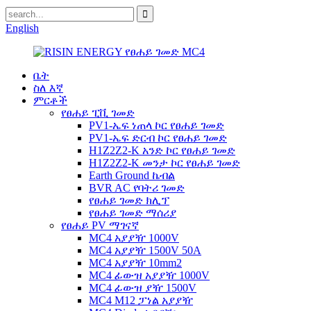
English
ቤት
ስለ እኛ
ምርቶች
የፀሐይ ፒቪ ገመድ
PV1-ኤፍ ነጠላ ኮር የፀሐይ ገመድ
PV1-ኤፍ ድርብ ኮር የፀሐይ ገመድ
H1Z2Z2-K አንድ ኮር የፀሐይ ገመድ
H1Z2Z2-K መንታ ኮር የፀሐይ ገመድ
Earth Ground ኬብል
BVR AC የባትሪ ገመድ
የፀሐይ ገመድ ክሊፕ
የፀሐይ ገመድ ማሰሪያ
የፀሐይ PV ማገናኛ
MC4 አያያዥ 1000V
MC4 አያያዥ 1500V 50A
MC4 አያያዥ 10mm2
MC4 ፊውዝ አያያዥ 1000V
MC4 ፊውዝ ያዥ 1500V
MC4 M12 ፓነል አያያዥ