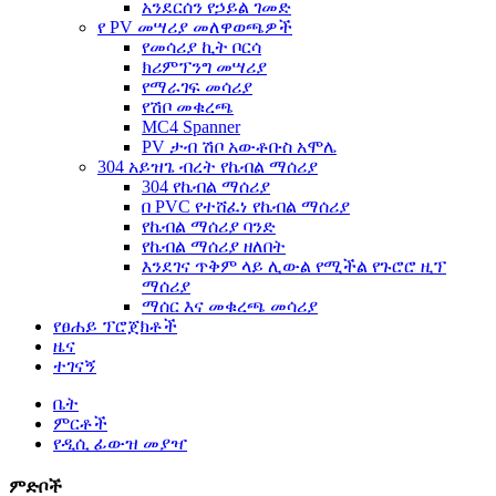
አንደርሰን የኃይል ገመድ
የ PV መሣሪያ መለዋወጫዎች
የመሳሪያ ኪት ቦርሳ
ክሪምፕንግ መሣሪያ
የማራገፍ መሳሪያ
የሽቦ መቁረጫ
MC4 Spanner
PV ታብ ሽቦ አውቶቡስ አሞሌ
304 አይዝጌ ብረት የኬብል ማሰሪያ
304 የኬብል ማሰሪያ
በ PVC የተሸፈነ የኬብል ማሰሪያ
የኬብል ማሰሪያ ባንድ
የኬብል ማሰሪያ ዘለበት
እንደገና ጥቅም ላይ ሊውል የሚችል የጉሮሮ ዚፕ
ማሰሪያ
ማሰር እና መቁረጫ መሳሪያ
የፀሐይ ፕሮጀክቶች
ዜና
ተገናኝ
ቤት
ምርቶች
የዲሲ ፊውዝ መያዣ
ምድቦች