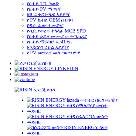
የፀሐይ ፒቪ ገመድ
የፀሐይ PV ማገናኛ
MC4 ቅርንጫፍ አያያዥ
የ PV ኬብል OEM ስብሰባ
የዲሲ ፊውዝ መያዣ
የዲሲ የወረዳ ተላላፊ MCB SPD
የፀሐይ ኃይል መሙያ መቆጣጠሪያ
የፀሐይ ማይክሮ ኢንቬተር
አንደርሰን ኃይል አያያዥ
የ PV መሣሪያ መለዋወጫዎች