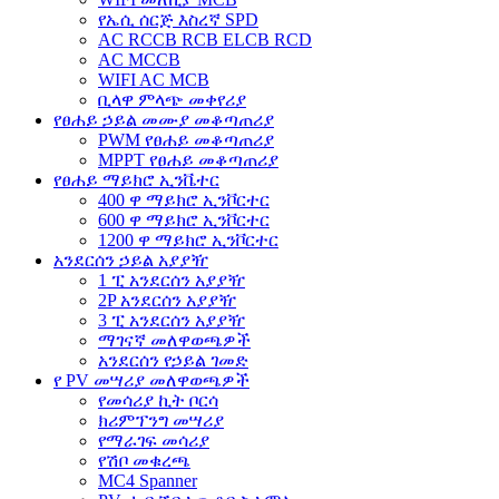
የኤሲ ሰርጅ እስረኛ SPD
AC RCCB RCB ELCB RCD
AC MCCB
WIFI AC MCB
ቢላዋ ምላጭ መቀየሪያ
የፀሐይ ኃይል መሙያ መቆጣጠሪያ
PWM የፀሐይ መቆጣጠሪያ
MPPT የፀሐይ መቆጣጠሪያ
የፀሐይ ማይክሮ ኢንቬተር
400 ዋ ማይክሮ ኢንቮርተር
600 ዋ ማይክሮ ኢንቮርተር
1200 ዋ ማይክሮ ኢንቮርተር
አንደርሰን ኃይል አያያዥ
1 ፒ አንደርሰን አያያዥ
2P አንደርሰን አያያዥ
3 ፒ አንደርሰን አያያዥ
ማገናኛ መለዋወጫዎች
አንደርሰን የኃይል ገመድ
የ PV መሣሪያ መለዋወጫዎች
የመሳሪያ ኪት ቦርሳ
ክሪምፕንግ መሣሪያ
የማራገፍ መሳሪያ
የሽቦ መቁረጫ
MC4 Spanner