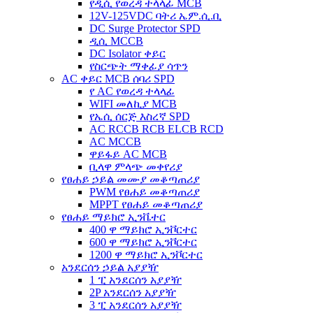
የዲሲ የወረዳ ተላላፊ MCB
12V-125VDC ባትሪ ኤም.ሲ.ቢ
DC Surge Protector SPD
ዲሲ MCCB
DC Isolator ቀይር
የስርጭት ማቀፊያ ሳጥን
AC ቀይር MCB ሰባሪ SPD
የ AC የወረዳ ተላላፊ
WIFI መለኪያ MCB
የኤሲ ሰርጅ እስረኛ SPD
AC RCCB RCB ELCB RCD
AC MCCB
ዋይፋይ AC MCB
ቢላዋ ምላጭ መቀየሪያ
የፀሐይ ኃይል መሙያ መቆጣጠሪያ
PWM የፀሐይ መቆጣጠሪያ
MPPT የፀሐይ መቆጣጠሪያ
የፀሐይ ማይክሮ ኢንቬተር
400 ዋ ማይክሮ ኢንቮርተር
600 ዋ ማይክሮ ኢንቮርተር
1200 ዋ ማይክሮ ኢንቮርተር
አንደርሰን ኃይል አያያዥ
1 ፒ አንደርሰን አያያዥ
2P አንደርሰን አያያዥ
3 ፒ አንደርሰን አያያዥ