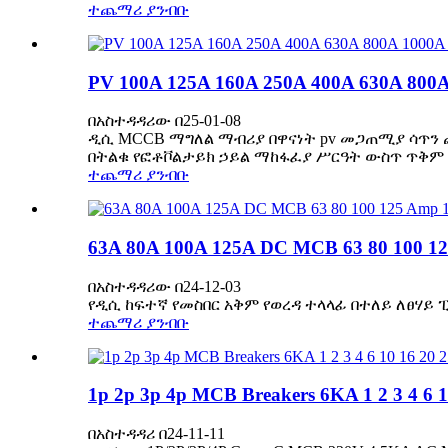
ተጨማሪ ያንብቡ
PV 100A 125A 160A 250A 400A 630A 800A
በአስተዳዳሪው በ25-01-08
ዲሲ MCCB ማግለል ማብሪያ በዋናነት pv መጋጠሚያ ሳጥን ጨምሮ, 
በትልቁ የፎቶቮልታይክ ኃይል ማከፋፈያ ሥርዓት ውስጥ ጥቅም ላይ
ተጨማሪ ያንብቡ
63A 80A 100A 125A DC MCB 63 80 100 125
በአስተዳዳሪው በ24-12-03
የዲሲ ከፍተኛ የመስበር አቅም የወረዳ ተላላፊ በተለይ ለፀሃይ ፒቪ
ተጨማሪ ያንብቡ
1p 2p 3p 4p MCB Breakers 6KA 1 2 3 4 6 1
በአስተዳዳሪ በ24-11-11