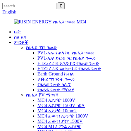
English
ቤት
ስለ እኛ
ምርቶች
የፀሐይ ፒቪ ገመድ
PV1-ኤፍ ነጠላ ኮር የፀሐይ ገመድ
PV1-ኤፍ ድርብ ኮር የፀሐይ ገመድ
H1Z2Z2-K አንድ ኮር የፀሐይ ገመድ
H1Z2Z2-K መንታ ኮር የፀሐይ ገመድ
Earth Ground ኬብል
የባትሪ ግንኙነት ገመድ
የፀሐይ ገመድ ክሊፕ
የፀሐይ ገመድ ማሰሪያ
የፀሐይ PV ማገናኛ
MC4 አያያዥ 1000V
MC4 አያያዥ 1500V 50A
MC4 አያያዥ 10mm2
MC4 ፊውዝ አያያዥ 1000V
MC4 ፊውዝ ያዥ 1500V
MC4 M12 ፓነል አያያዥ