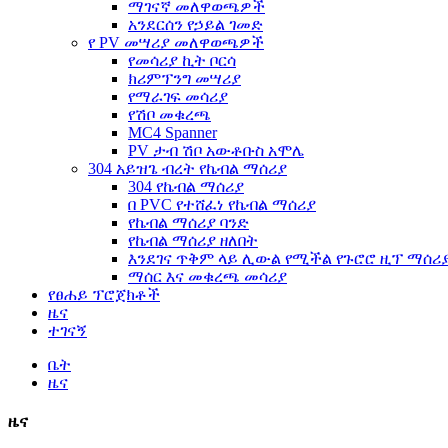
ማገናኛ መለዋወጫዎች
አንደርሰን የኃይል ገመድ
የ PV መሣሪያ መለዋወጫዎች
የመሳሪያ ኪት ቦርሳ
ክሪምፕንግ መሣሪያ
የማራገፍ መሳሪያ
የሽቦ መቁረጫ
MC4 Spanner
PV ታብ ሽቦ አውቶቡስ አሞሌ
304 አይዝጌ ብረት የኬብል ማሰሪያ
304 የኬብል ማሰሪያ
በ PVC የተሸፈነ የኬብል ማሰሪያ
የኬብል ማሰሪያ ባንድ
የኬብል ማሰሪያ ዘለበት
እንደገና ጥቅም ላይ ሊውል የሚችል የጉሮሮ ዚፕ ማሰሪ
ማሰር እና መቁረጫ መሳሪያ
የፀሐይ ፕሮጀክቶች
ዜና
ተገናኝ
ቤት
ዜና
ዜና