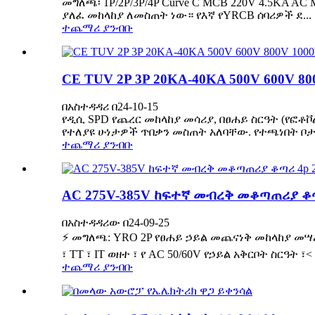
መግለጫ፡ 1P/2P/3P/4P Curve C MCB 220V 4.5KA AC
ያለፈ መከላከያ ለመስጠት ነው። የእኛ የYRCB ሰባሪዎች ደ...
ተጨማሪ ያንብቡ
CE TUV 2P 3P 20KA-40KA 500V 600V 800V 
በአስተዳዳሪ በ24-10-15
የዲሲ SPD የጨረር መከላከያ መሳሪያ, በፀሐይ ስርዓት (የፎቶ
የተለያዩ ሁነታዎች ጥበቃን መስጠት አለባቸው. የተጫነበት ቦታ በ
ተጨማሪ ያንብቡ
AC 275V-385V ከፍተኛ መብረቅ መቆጣጠሪያ ቆጣ
በአስተዳዳሪው በ24-09-25
⚡ መግለጫ: YRO 2P የፀሐይ ኃይል መጨናነቅ መከላከያ መሣሪያ 
፣ TT ፣ IT ወዘተ ፣ የ AC 50/60V የኃይል አቅርቦት ስርዓ
ተጨማሪ ያንብቡ