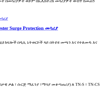
63A የተነደፉት በመሳሪያዎች ወይም በኤሌክትሪክ መሳሪያዎች ውስጥ ከመጠን
ter Surge Protection መሳሪያ
ነዚህ ክፍሎች በዲሲ ኔትወርኮች ላይ በትይዩ መጫን እና የተለመዱ እና
ጽበታዊ ቃል ፣ ሱርጅ ማፈንያ ፣ማሳያ መቆጣጠሪያ) ለ TN-S ፣ TN-CS