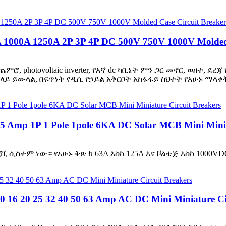
 1000A 1250A 2P 3P 4P DC 500V 750V 1000V Molded
photovoltaic inverter, የእኛ dc ካቢኔት ምን ጋር መኖር, ወዘተ, ደረ
 ይውላል, በፍጥነት የዲሲ የኃይል አቅርቦት አከፋፋይ ስህተት የአሁኑ ማላቀቅ 
 Amp 1P 1 Pole 1pole 6KA DC Solar MCB Mini Miniat
 ሲስተም ነው። የአሁኑ ቅጽ ከ 63A እስከ 125A እና ቮልቴጅ እስከ 1000VD
0 16 20 25 32 40 50 63 Amp AC DC Mini Miniature Ci