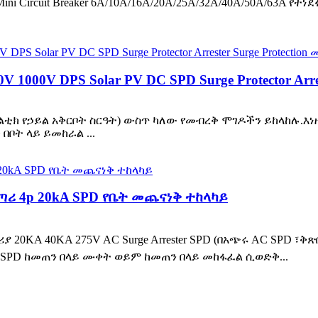
 Mini Circuit Breaker 6A/10A/16A/20A/25A/32A/40A/50A/
1000V DPS Solar PV DC SPD Surge Protector Arres
ቮልቲክ የኃይል አቅርቦት ስርዓት) ውስጥ ካለው የመብረቅ ሞገዶችን ይከላከሉ.እ
ቦት ላይ ይመከራል ...
ሪ 4p 20kA SPD የቤት መጨናነቅ ተከላካይ
20KA 40KA 275V AC Surge Arrester SPD (በአጭሩ AC SPD ፣ቅ
ት ፣< SPD ከመጠን በላይ ሙቀት ወይም ከመጠን በላይ መከፋፈል ሲወድቅ...