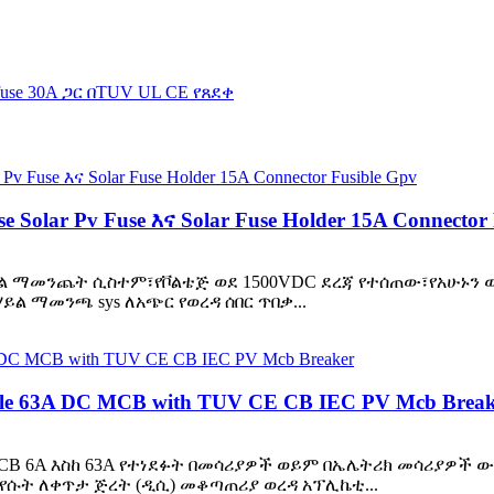
ar Pv Fuse እና Solar Fuse Holder 15A Connector 
ይል ማመንጨት ሲስተም፣የቮልቴጅ ወደ 1500VDC ደረጃ የተሰጠው፣የአሁኑን ወ
ይል ማመንጫ sys ለአጭር የወረዳ ሰበር ጥበቃ...
le 63A DC MCB with TUV CE CB IEC PV Mcb Break
 MCB 6A እስከ 63A የተነደፉት በመሳሪያዎች ወይም በኤሌትሪክ መሳሪያዎች
የሱት ለቀጥታ ጅረት (ዲሲ) መቆጣጠሪያ ወረዳ አፕሊኬቲ...