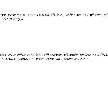
 በአንድ ቀን ውስጥ በፀሃይ ኃይል ምርት ሪከርዶችን በመስበር ሳምንታዊ አማካይ
ክ ዋጋ ቀንሷል ...
ብርሃን ዋና ጠቀሜታ ኤሌክትሪክ የሚመረተው በሚበላበት ቦታ እንደሆነ ያምናል,
 አገልግሎት ይሰጣሉ። አንደኛው የንግድ ነው፣ እሱም የከፈለውን...