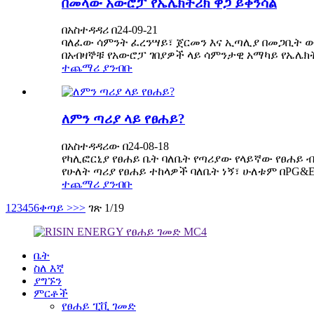
በመላው አውሮፓ የኤሌክትሪክ ዋጋ ይቀንሳል
በአስተዳዳሪ በ24-09-21
ባለፈው ሳምንት ፈረንሣይ፣ ጀርመን እና ኢጣሊያ በመጋቢት ውስጥ
በአብዛኞቹ የአውሮፓ ገበያዎች ላይ ሳምንታዊ አማካይ የኤሌክትሪ
ተጨማሪ ያንብቡ
ለምን ጣሪያ ላይ የፀሐይ?
በአስተዳዳሪው በ24-08-18
የካሊፎርኒያ የፀሐይ ቤት ባለቤት የጣሪያው የላይኛው የፀሐይ 
የሁለት ጣሪያ የፀሐይ ተከላዎች ባለቤት ነኝ፣ ሁለቱም በPG&E
ተጨማሪ ያንብቡ
1
2
3
4
5
6
ቀጣይ >
>>
ገጽ 1/19
ቤት
ስለ እኛ
ያግኙን
ምርቶች
የፀሐይ ፒቪ ገመድ