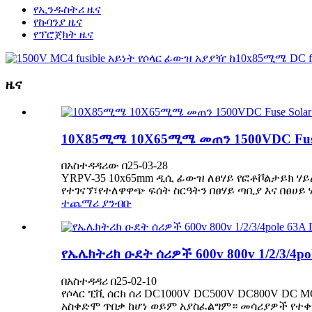
የኢንዱስትሪ ዜና
የኩባንያ ዜና
የፕሮጀክት ዜና
ዜና
10X85ሚሜ 10X65ሚሜ መጠን 1500VDC Fuse Sol
በአስተዳዳሪው በ25-03-28
YRPV-35 10x65mm ዲሲ ፊውዝ ለፀሃይ የፎቶቮልታይክ ሃ
የተገናኘ፣የተለዋዋጭ ፍሰት ስርዓትን በፀሃይ ጣቢያ እና በፀሀይ ሃ
ተጨማሪ ያንብቡ
የኤሌክትሪክ ዑደት ሰሪዎች 600v 800v 1/2/3/4po
በአስተዳዳሪ በ25-02-10
የሶላር ፒቪ ሰርክ ሰሪ DC1000V DC500V DC800V DC
አስቀድሞ ጥበቃ ከሆነ ወይም አያስፈልግም። መሳሪያዎች የተቀ