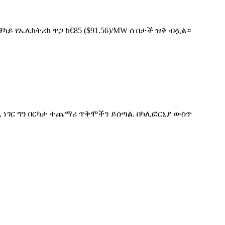
 የኤሌክትሪክ ዋጋ ከ€85 ($91.56)/MW ሰ በታች ዝቅ ብሏል።
 ነገር ግን በርካታ ተጨማሪ ጥቅሞችን ይሰጣል. በካሊፎርኒያ ውስጥ