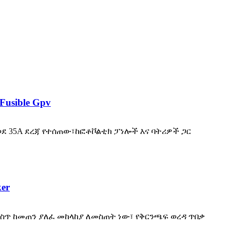
Fusible Gpv
ደ 35A ደረጃ የተሰጠው፣ከፎቶቮልቲክ ፓነሎች እና ባትሪዎች ጋር
er
 ውስጥ ከመጠን ያለፈ መከላከያ ለመስጠት ነው፣ የቅርንጫፍ ወረዳ ጥበቃ