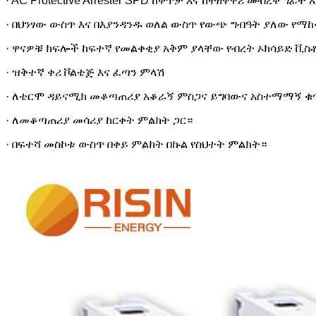
· AC Protective Arrester SPD ከቀጥታ እና ከተዘዋዋሪ መብረቅ ግ
· በህንፃው ውስጥ እና በእያንዳንዱ ወለል ውስጥ የውጭ ግብዓት ያለው የማከ
· ዋናዎቹ ክፍሎች ከፍተኛ የመልቀቂያ አቅም ያላቸው የብረት ኦክሳይድ ቪስ
· ዝቅተኛ ቀሪ ቮልቴጅ እና ፈጣን ምላሽ
· ለቴርሞ ዳይናሚክ መቆጣጠሪያ አቆራኝ ምስጋና ይግባውና አስተማማኝ ቁ
· ለመቆጣጠሪያ መሳሪያ ከርቀት ምልክት ጋር።
· በፍተሻ መስኮቱ ውስጥ በቀይ ምልክት በኩል የስህተት ምልክት።