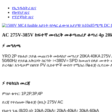
የኢንዱስትሪ ዜና
የኩባንያ ዜና
የፕሮጀክት ዜና
AC 275V-385V ከፍተኛ መብረቅ መቆጣጠሪያ ቆጣሪ 4p 20
⚡ መግለጫ
YRO 2P የፀሐይ ኃይል መጨናነቅ መከላከያ መሣሪያ 20KA 40KA 275V AC 
50/60Hz የኃይል አቅርቦት ስርዓት ፣<380V። SPD ከመጠን በላይ ሙቀ
ይረዳል፣ እንዲሁም በፀሃይ PV ሲስተሞች ውስጥ የሚሰራ ቮልቴጅ ሲኖረው
⚡ የቴክኒክ መረጃ
ምሰሶ ቁጥር: 1P,2P,3P,4P
ደረጃ የተሰጠው ቮልቴጅ (ዩሲ)፡ 275V AC
የአሁን ጊዜ (8/20 ሰ)፡ 10kA-20kA፣ 20kA-40kA፣ 30kA-60kA