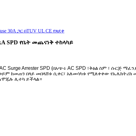
kA SPD የቤት መጨናነቅ ተከላካይ
Surge Arrester SPD (በአጭሩ AC SPD ፣ቅፅል ስም ፣ ሱርጅ ማፈንያ ፣
ት ወይም ከመጠን በላይ መበላሸቱ ሲቀር፣ አለመሳካቱ የሚለቀቀው የኤሌክትሪክ 
 ለሞጁሉ ሊተካ ይችላል።