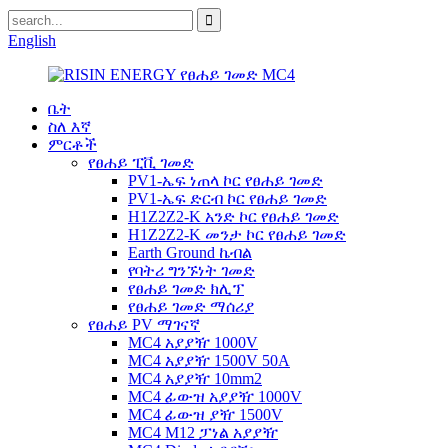
English
ቤት
ስለ እኛ
ምርቶች
የፀሐይ ፒቪ ገመድ
PV1-ኤፍ ነጠላ ኮር የፀሐይ ገመድ
PV1-ኤፍ ድርብ ኮር የፀሐይ ገመድ
H1Z2Z2-K አንድ ኮር የፀሐይ ገመድ
H1Z2Z2-K መንታ ኮር የፀሐይ ገመድ
Earth Ground ኬብል
የባትሪ ግንኙነት ገመድ
የፀሐይ ገመድ ክሊፕ
የፀሐይ ገመድ ማሰሪያ
የፀሐይ PV ማገናኛ
MC4 አያያዥ 1000V
MC4 አያያዥ 1500V 50A
MC4 አያያዥ 10mm2
MC4 ፊውዝ አያያዥ 1000V
MC4 ፊውዝ ያዥ 1500V
MC4 M12 ፓነል አያያዥ