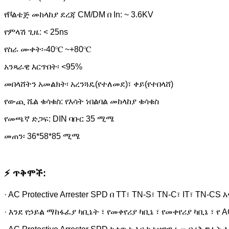
የቮልቴጅ መከላከያ ደረጃ CM/DM በ In: ~ 3.6KV
የምላሽ ጊዜ: < 25ns
የስራ ሙቀት፡-40℃ ~+80℃
አንጻራዊ እርጥበት፡ <95%
መበላሸትን አመልክት፡ አረንጓዴ(የተለመደ)፣ ቀይ(የተበላሸ)
የውጪ ሼል ቁሳቁስ: የእሳት ነበልባል መከላከያ ቁሳቁስ
የመጫኛ ድጋፍ: DIN ባቡር 35 ሚሜ
መጠን፡ 36*58*85 ሚሜ
⚡ ጥቅሞች:
· AC Protective Arrester SPD በ TT፣ TN-S፣ TN-C፣ IT፣ TN
· እንደ የኃይል ማከፋፈያ ካቢኔት ፣ የመቀየሪያ ካቢኔ ፣ የመቀየሪያ ካቢኔ ፣ 