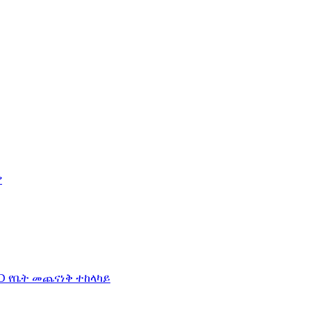
ያ
PD የቤት መጨናነቅ ተከላካይ