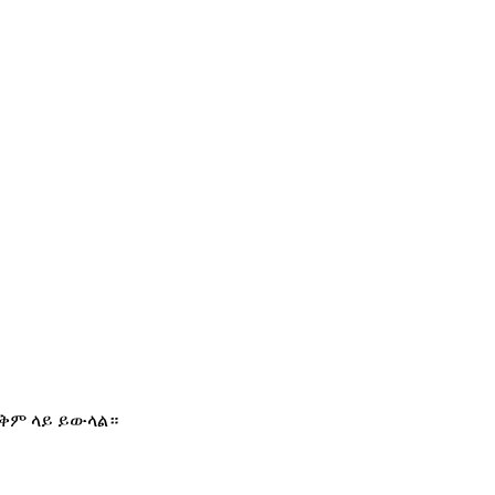
 ጥቅም ላይ ይውላል።