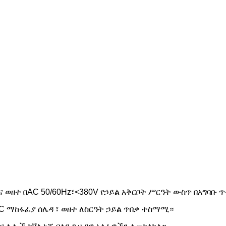
-CS እና ወዘተ በAC 50/60Hz፣<380V የኃይል አቅርቦት ሥርዓት ውስጥ በአግባቡ
የ AC ማከፋፈያ ሰሌዳ ፣ ወዘተ ለስርዓት ኃይል ጥበቃ ተስማሚ።