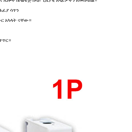
ፊት እና ሌሎች ከቮልቴጅ በላይ ጊዜያዊ አላፊዎችን ለመከላከል።
ፋፈያ ሳጥን
ቶር አካላት ናቸው።
ጥጥር።