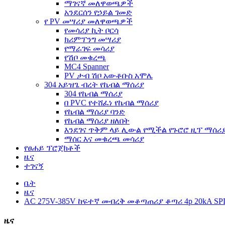
ማገናኛ መለዋወጫዎች
አንደርሰን የኃይል ገመድ
የ PV መሣሪያ መለዋወጫዎች
የመሳሪያ ኪት ቦርሳ
ክሪምፕንግ መሣሪያ
የማራገፍ መሳሪያ
የሽቦ መቁረጫ
MC4 Spanner
PV ታብ ሽቦ አውቶቡስ አሞሌ
304 አይዝጌ ብረት የኬብል ማሰሪያ
304 የኬብል ማሰሪያ
በ PVC የተሸፈነ የኬብል ማሰሪያ
የኬብል ማሰሪያ ባንድ
የኬብል ማሰሪያ ዘለበት
እንደገና ጥቅም ላይ ሊውል የሚችል የጉሮሮ ዚፕ ማሰሪ
ማሰር እና መቁረጫ መሳሪያ
የፀሐይ ፕሮጀክቶች
ዜና
ተገናኝ
ቤት
ዜና
AC 275V-385V ከፍተኛ መብረቅ መቆጣጠሪያ ቆጣሪ 4p 20kA S
ዜና