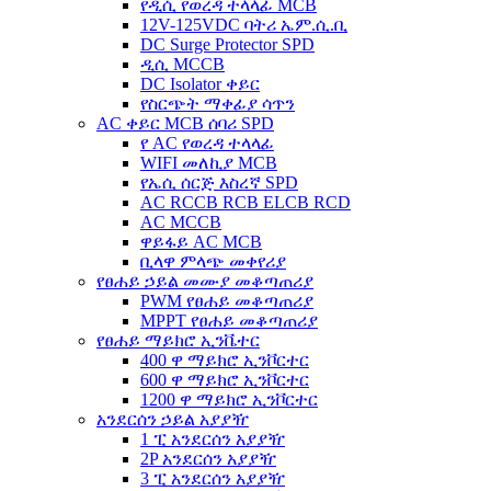
የዲሲ የወረዳ ተላላፊ MCB
12V-125VDC ባትሪ ኤም.ሲ.ቢ
DC Surge Protector SPD
ዲሲ MCCB
DC Isolator ቀይር
የስርጭት ማቀፊያ ሳጥን
AC ቀይር MCB ሰባሪ SPD
የ AC የወረዳ ተላላፊ
WIFI መለኪያ MCB
የኤሲ ሰርጅ እስረኛ SPD
AC RCCB RCB ELCB RCD
AC MCCB
ዋይፋይ AC MCB
ቢላዋ ምላጭ መቀየሪያ
የፀሐይ ኃይል መሙያ መቆጣጠሪያ
PWM የፀሐይ መቆጣጠሪያ
MPPT የፀሐይ መቆጣጠሪያ
የፀሐይ ማይክሮ ኢንቬተር
400 ዋ ማይክሮ ኢንቮርተር
600 ዋ ማይክሮ ኢንቮርተር
1200 ዋ ማይክሮ ኢንቮርተር
አንደርሰን ኃይል አያያዥ
1 ፒ አንደርሰን አያያዥ
2P አንደርሰን አያያዥ
3 ፒ አንደርሰን አያያዥ