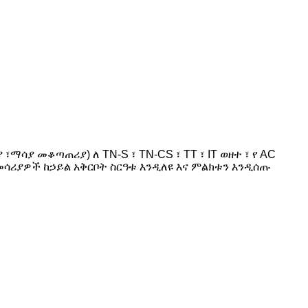
ማሳያ መቆጣጠሪያ) ለ TN-S ፣ TN-CS ፣ TT ፣ IT ወዘተ ፣ የ AC
መሳሪያዎች ከኃይል አቅርቦት ስርዓቱ እንዲለዩ እና ምልክቱን እንዲሰጡ