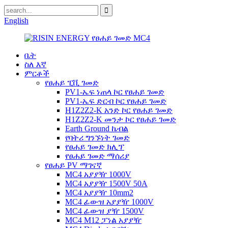
English
ቤት
ስለ እኛ
ምርቶች
የፀሐይ ፒቪ ገመድ
PV1-ኤፍ ነጠላ ኮር የፀሐይ ገመድ
PV1-ኤፍ ድርብ ኮር የፀሐይ ገመድ
H1Z2Z2-K አንድ ኮር የፀሐይ ገመድ
H1Z2Z2-K መንታ ኮር የፀሐይ ገመድ
Earth Ground ኬብል
የባትሪ ግንኙነት ገመድ
የፀሐይ ገመድ ክሊፕ
የፀሐይ ገመድ ማሰሪያ
የፀሐይ PV ማገናኛ
MC4 አያያዥ 1000V
MC4 አያያዥ 1500V 50A
MC4 አያያዥ 10mm2
MC4 ፊውዝ አያያዥ 1000V
MC4 ፊውዝ ያዥ 1500V
MC4 M12 ፓነል አያያዥ