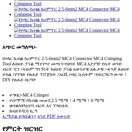
አጭር መግለጫ፡-
የሶላር ኬብል ክሪምፐር 2.5-6mm2 MC4 Connector MC4 Crimping
Tool ለፀሀይ ፓነል ማያያዣ መጫን፣የፀሃይ MC4 አያያዥ የሴት ወንድ
ብረት ፒን ፣ፍፁም ግንኙነት ከፀሀይ ፓነል አወንታዊ አሉታዊ ፣ቆንጆ ለፀሀይ
ተክል ፣የንግድ የፀሐይ ፕሮጀክት ፣አርቪ ሶላር ሲስተም ፣ከፍርግርግ ውጭ ፣
DIY የፀሐይ ስርዓት
ተግባር፡-
MC4 Crimper
ተስማሚ የኬብል መጠን;
2.5 ሚሜ ፣ 4 ሚሜ ፣ 6 ሚሜ
ቁሳቁስ፡
የካርቦን ብረት እና ፕላስቲክ
ክብደት፡
0.6 ኪ.ግ
ኢሜይል ይላኩልን።
እንደ PDF አውርድ
የምርት ዝርዝር