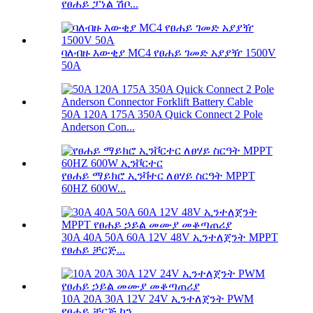
የፀሐይ ፓነል ሽቦ...
ባለብዙ እውቂያ MC4 የፀሐይ ገመድ አያያዥ 1500V
50A
50A 120A 175A 350A Quick Connect 2 Pole
Anderson Con...
የፀሐይ ማይክሮ ኢንቫተር ለፀሃይ ስርዓት MPPT
60HZ 600W...
30A 40A 50A 60A 12V 48V ኢንተለጀንት MPPT
የፀሐይ ቻርጅ...
10A 20A 30A 12V 24V ኢንተለጀንት PWM
የፀሐይ ቻርጅ ኮን...