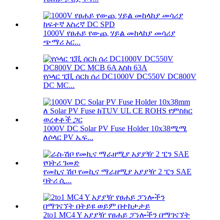
1000V የፀሐይ የውጪ ሃይል መከላከያ መሳሪያ
ጭማሪ አር...
የሶላር ፒቪ ሰርክ ሰሪ DC1000V DC550V DC800V
DC MC...
1000V DC Solar PV Fuse Holder 10x38ሚሜ
ለሶላር PV ኤፍ...
የመኪና ሽቦ የመኪና ማራዘሚያ አያያዥ 2 ፒን SAE
ባትሪ ሲ...
2to1 MC4 Y አያያዥ የፀሐይ ፓነሎችን በማገናኘት