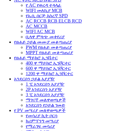
የ AC የወረዳ ተላላፊ
WIFI መለኪያ MCB
የኤሲ ሰርጅ እስረኛ SPD
AC RCCB RCB ELCB RCD
AC MCCB
WIFI AC MCB
ቢላዋ ምላጭ መቀየሪያ
የፀሐይ ኃይል መሙያ መቆጣጠሪያ
PWM የፀሐይ መቆጣጠሪያ
MPPT የፀሐይ መቆጣጠሪያ
የፀሐይ ማይክሮ ኢንቬተር
400 ዋ ማይክሮ ኢንቮርተር
600 ዋ ማይክሮ ኢንቮርተር
1200 ዋ ማይክሮ ኢንቮርተር
አንደርሰን ኃይል አያያዥ
1 ፒ አንደርሰን አያያዥ
2P አንደርሰን አያያዥ
3 ፒ አንደርሰን አያያዥ
ማገናኛ መለዋወጫዎች
አንደርሰን የኃይል ገመድ
የ PV መሣሪያ መለዋወጫዎች
የመሳሪያ ኪት ቦርሳ
ክሪምፕንግ መሣሪያ
የማራገፍ መሳሪያ