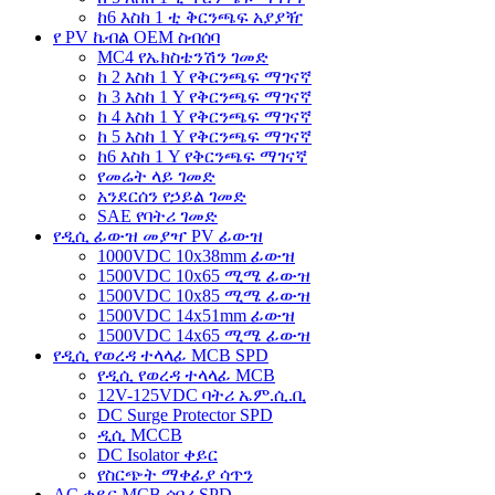
ከ6 እስከ 1 ቲ ቅርንጫፍ አያያዥ
የ PV ኬብል OEM ስብሰባ
MC4 የኤክስቴንሽን ገመድ
ከ 2 እስከ 1 Y የቅርንጫፍ ማገናኛ
ከ 3 እስከ 1 Y የቅርንጫፍ ማገናኛ
ከ 4 እስከ 1 Y የቅርንጫፍ ማገናኛ
ከ 5 እስከ 1 Y የቅርንጫፍ ማገናኛ
ከ6 እስከ 1 Y የቅርንጫፍ ማገናኛ
የመሬት ላይ ገመድ
አንደርሰን የኃይል ገመድ
SAE የባትሪ ገመድ
የዲሲ ፊውዝ መያዣ PV ፊውዝ
1000VDC 10x38mm ፊውዝ
1500VDC 10x65 ሚሜ ፊውዝ
1500VDC 10x85 ሚሜ ፊውዝ
1500VDC 14x51mm ፊውዝ
1500VDC 14x65 ሚሜ ፊውዝ
የዲሲ የወረዳ ተላላፊ MCB SPD
የዲሲ የወረዳ ተላላፊ MCB
12V-125VDC ባትሪ ኤም.ሲ.ቢ
DC Surge Protector SPD
ዲሲ MCCB
DC Isolator ቀይር
የስርጭት ማቀፊያ ሳጥን
AC ቀይር MCB ሰባሪ SPD