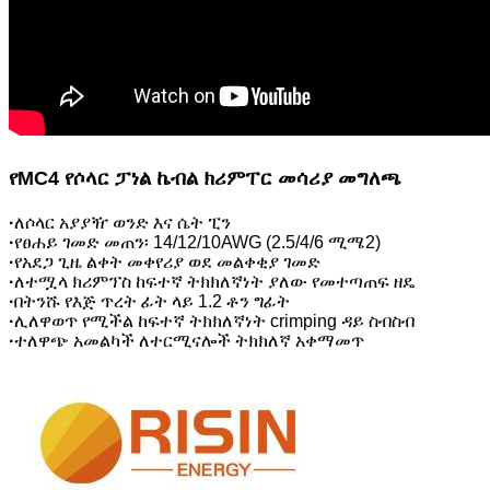
የMC4 የሶላር ፓነል ኬብል ክሪምፐር መሳሪያ መግለጫ
·
ለሶላር አያያዥ ወንድ እና ሴት ፒን
·
የፀሐይ ገመድ መጠን፡ 14/12/10AWG (2.5/4/6 ሚሜ2)
·
የአደጋ ጊዜ ልቀት መቀየሪያ ወደ መልቀቂያ ገመድ
·
ለተሟላ ክሪምፕስ ከፍተኛ ትክክለኛነት ያለው የመተጣጠፍ ዘዴ
·
በትንሹ የእጅ ጥረት ፊት ላይ 1.2 ቶን ግፊት
·
ሊለዋወጥ የሚችል ከፍተኛ ትክክለኛነት crimping ዳይ ስብስብ
·
ተለዋጭ አመልካች ለተርሚናሎች ትክክለኛ አቀማመጥ