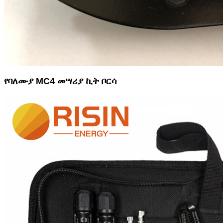
የባለሙያ MC4 መሣሪያ ኪት ቦርሳ