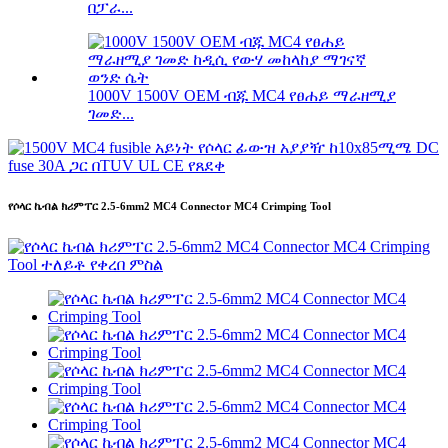
በፓራ...
1000V 1500V OEM ብጁ MC4 የፀሐይ ማራዘሚያ
ገመድ...
የሶላር ኬብል ክሪምፐር 2.5-6mm2 MC4 Connector MC4 Crimping Tool