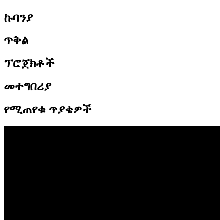
ኩባንያ
ጥቅል
ፕሮጀክቶች
መተግበሪያ
የሚጠየቁ ጥያቄዎች