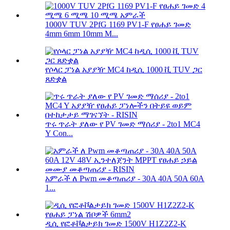
1000V TUV 2PfG 1169 PV1-F የፀሐይ ገመድ
4mm 6mm 10mm M...
የሶላር ፓነል አያያዥ MC4 ከዲሲ 1000 ቪ TUV ጋር
ጸድቋል
ጥሩ ጥራት ያለው የ PV ገመድ ማሰሪያ - 2to1 MC4
Y Con...
አምራች ለ Pwm መቆጣጠሪያ - 30A 40A 50A 60A
1...
ዲሲ የፎቶቮልታይክ ገመድ 1500V H1Z2Z2-K