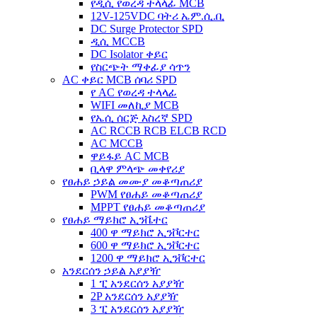
የዲሲ የወረዳ ተላላፊ MCB
12V-125VDC ባትሪ ኤም.ሲ.ቢ
DC Surge Protector SPD
ዲሲ MCCB
DC Isolator ቀይር
የስርጭት ማቀፊያ ሳጥን
AC ቀይር MCB ሰባሪ SPD
የ AC የወረዳ ተላላፊ
WIFI መለኪያ MCB
የኤሲ ሰርጅ እስረኛ SPD
AC RCCB RCB ELCB RCD
AC MCCB
ዋይፋይ AC MCB
ቢላዋ ምላጭ መቀየሪያ
የፀሐይ ኃይል መሙያ መቆጣጠሪያ
PWM የፀሐይ መቆጣጠሪያ
MPPT የፀሐይ መቆጣጠሪያ
የፀሐይ ማይክሮ ኢንቬተር
400 ዋ ማይክሮ ኢንቮርተር
600 ዋ ማይክሮ ኢንቮርተር
1200 ዋ ማይክሮ ኢንቮርተር
አንደርሰን ኃይል አያያዥ
1 ፒ አንደርሰን አያያዥ
2P አንደርሰን አያያዥ
3 ፒ አንደርሰን አያያዥ