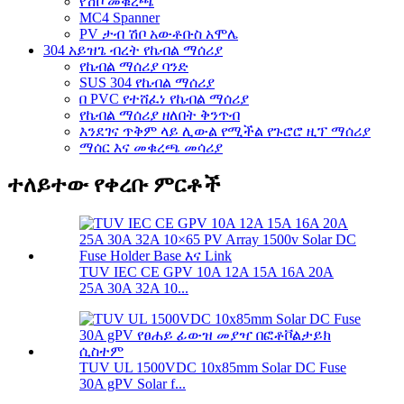
የሽቦ መቁረጫ
MC4 Spanner
PV ታብ ሽቦ አውቶቡስ አሞሌ
304 አይዝጌ ብረት የኬብል ማሰሪያ
የኬብል ማሰሪያ ባንድ
SUS 304 የኬብል ማሰሪያ
በ PVC የተሸፈነ የኬብል ማሰሪያ
የኬብል ማሰሪያ ዘለበት ቅንጥብ
እንደገና ጥቅም ላይ ሊውል የሚችል የጉሮሮ ዚፕ ማሰሪያ
ማሰር እና መቁረጫ መሳሪያ
ተለይተው የቀረቡ ምርቶች
TUV IEC CE GPV 10A 12A 15A 16A 20A
25A 30A 32A 10...
TUV UL 1500VDC 10x85mm Solar DC Fuse
30A gPV Solar f...