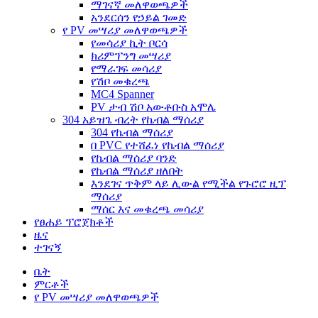
ማገናኛ መለዋወጫዎች
አንደርሰን የኃይል ገመድ
የ PV መሣሪያ መለዋወጫዎች
የመሳሪያ ኪት ቦርሳ
ክሪምፕንግ መሣሪያ
የማራገፍ መሳሪያ
የሽቦ መቁረጫ
MC4 Spanner
PV ታብ ሽቦ አውቶቡስ አሞሌ
304 አይዝጌ ብረት የኬብል ማሰሪያ
304 የኬብል ማሰሪያ
በ PVC የተሸፈነ የኬብል ማሰሪያ
የኬብል ማሰሪያ ባንድ
የኬብል ማሰሪያ ዘለበት
እንደገና ጥቅም ላይ ሊውል የሚችል የጉሮሮ ዚፕ
ማሰሪያ
ማሰር እና መቁረጫ መሳሪያ
የፀሐይ ፕሮጀክቶች
ዜና
ተገናኝ
ቤት
ምርቶች
የ PV መሣሪያ መለዋወጫዎች