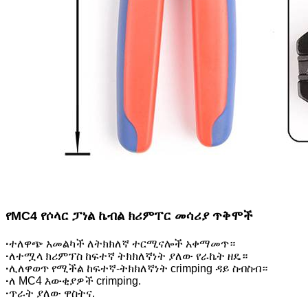
የMC4 የሶላር ፓነል ኬብል ክሪምፐር መሳሪያ ጥቅሞች
·
ተለዋጭ አመልካች ለትክክለኛ ተርሚናሎች አቀማመጥ።
·
ለተሟላ ክሪምፕስ ከፍተኛ ትክክለኛነት ያለው የራኬት ዘዴ።
·
ሊለዋወጥ የሚችል ከፍተኛ-ትክክለኛነት crimping ዳይ ስብስብ።
·
ለ MC4 እውቂያዎች crimping.
·
ጥራት ያለው ዋስትና.