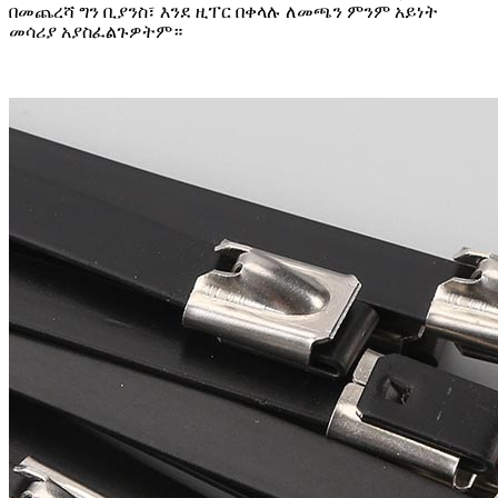
በመጨረሻ ግን ቢያንስ፣ እንደ ዚፐር በቀላሉ ለመጫን ምንም አይነት
መሳሪያ አያስፈልጉዎትም።