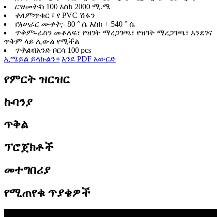
ርዝመት፡
ከ 100 እስከ 2000 ሚ.ሜ
ቀለም፡
ጥቁር ፣ የ PVC ሽፋን
የአሠራር ሙቀት;
- 80 ° ሴ እስከ + 540 ° ሴ
ጥቅም፡-
ራስን መቆለፍ፣ የዝገት ማረጋገጫ፣ የዝገት ማረጋገጫ፣ እንደገና
ጥቅም ላይ ሊውል የሚችል
ጥቅል፡
በአንድ ቦርሳ 100 pcs
ኢሜይል ይላኩልን።
እንደ PDF አውርድ
የምርት ዝርዝር
ኩባንያ
ጥቅል
ፕሮጀክቶች
መተግበሪያ
የሚጠየቁ ጥያቄዎች