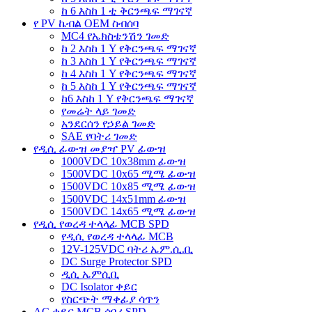
ከ 6 እስከ 1 ቲ ቅርንጫፍ ማገናኛ
የ PV ኬብል OEM ስብሰባ
MC4 የኤክስቴንሽን ገመድ
ከ 2 እስከ 1 Y የቅርንጫፍ ማገናኛ
ከ 3 እስከ 1 Y የቅርንጫፍ ማገናኛ
ከ 4 እስከ 1 Y የቅርንጫፍ ማገናኛ
ከ 5 እስከ 1 Y የቅርንጫፍ ማገናኛ
ከ6 እስከ 1 Y የቅርንጫፍ ማገናኛ
የመሬት ላይ ገመድ
አንደርሰን የኃይል ገመድ
SAE የባትሪ ገመድ
የዲሲ ፊውዝ መያዣ PV ፊውዝ
1000VDC 10x38mm ፊውዝ
1500VDC 10x65 ሚሜ ፊውዝ
1500VDC 10x85 ሚሜ ፊውዝ
1500VDC 14x51mm ፊውዝ
1500VDC 14x65 ሚሜ ፊውዝ
የዲሲ የወረዳ ተላላፊ MCB SPD
የዲሲ የወረዳ ተላላፊ MCB
12V-125VDC ባትሪ ኤም.ሲ.ቢ
DC Surge Protector SPD
ዲሲ ኤምሲቢ
DC Isolator ቀይር
የስርጭት ማቀፊያ ሳጥን
AC ቀይር MCB ሰባሪ SPD