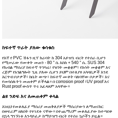
ከፍተኛ ጥራት ያለው ቁሳቁስ
የእኛ የ PVC ሽፋን ዚፕ ክራባት ከ 304 አይዝጌ ብረት የተሰራ ሲሆን
የሚሠራው የሙቀት መጠን - 80 ° ሴ እስከ + 540 ° ሴ. SUS 304
የኬብል ማሰሪያ ከፍተኛ ጥንካሬ፣ የዝገት መቋቋም፣ የእሳት መቋቋም እና
ረጅም የአገልግሎት ጊዜ ያለው ሲሆን ይህም በተለያዩ አካባቢዎች እንደ
እርጥብ ቦታዎች፣ ከቤት ውጭ፣ ከፍተኛ ሙቀት ባለባቸው ቦታዎች፣ እና
የመሳሰሉትን መጠቀም ይችላል። በ corrosion proof ፣UV proof እና
Rust proof ውስጥ ጥሩ አፈጻጸም አላቸው።
ልዩ ንድፍ እና ለመጠቀም ቀላል
እነዚህ የመቆለፊያ ማሰሪያ መጠቅለያዎች ማሰሪያውን ለማጠናከር
በወፍራም ዘለበት የተነደፉ ናቸው። በተጨማሪም መቆለፊያው ከተጣበቀ
በኋላ ግንኙነቱ እንዳይፈታ ከማይዝግ ብረት የተሰሩ ኳሶችን ይዟል።