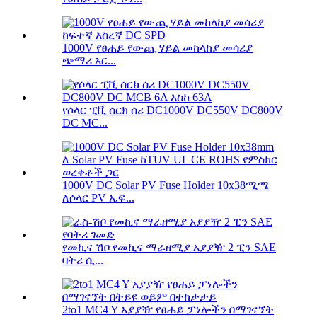
1000V የፀሐይ የውጪ ሃይል መከላከያ መሳሪያ
ጭማሪ አር...
የሶላር ፒቪ ሰርክ ሰሪ DC1000V DC550V DC800V
DC MC...
1000V DC Solar PV Fuse Holder 10x38ሚሜ
ለሶላር PV ኤፍ...
የመኪና ሽቦ የመኪና ማራዘሚያ አያያዥ 2 ፒን SAE
ባትሪ ሲ...
2to1 MC4 Y አያያዥ የፀሐይ ፓነሎችን በማገናኘት