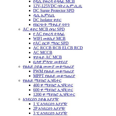
የዲሲ የወረዳ ተላላፊ MCB
12V-125VDC ባትሪ ኤም.ሲ.ቢ
DC Surge Protector SPD
ዲሲ ኤምሲቢ
DC Isolator ቀይር
የስርጭት ማቀፊያ ሳጥን
AC ቀይር MCB ሰባሪ SPD
የ AC የወረዳ ተላላፊ
WIFI መለኪያ MCB
የAC ሰርጅ ማሰር SPD
AC RCCB RCB ELCB RCD
AC MCCB
ዋይፋይ AC MCB
ቢላዋ ምላጭ መቀየሪያ
የፀሐይ ኃይል መሙያ መቆጣጠሪያ
PWM የፀሐይ መቆጣጠሪያ
MPPT የፀሐይ መቆጣጠሪያ
የፀሐይ ማይክሮ ኢንቬተር
400 ዋ ማይክሮ ኢንቮርተር
600 ዋ ማይክሮ ኢንቮርተር
1200 ዋ ማይክሮ ኢንቮርተር
አንደርሰን ኃይል አያያዥ
1 ፒ አንደርሰን አያያዥ
2P አንደርሰን አያያዥ
3 ፒ አንደርሰን አያያዥ