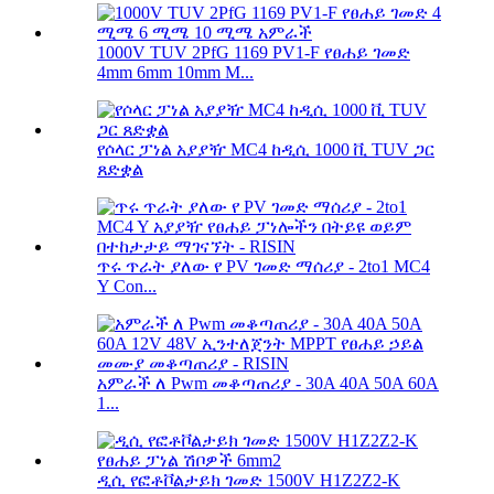
1000V TUV 2PfG 1169 PV1-F የፀሐይ ገመድ
4mm 6mm 10mm M...
የሶላር ፓነል አያያዥ MC4 ከዲሲ 1000 ቪ TUV ጋር
ጸድቋል
ጥሩ ጥራት ያለው የ PV ገመድ ማሰሪያ - 2to1 MC4
Y Con...
አምራች ለ Pwm መቆጣጠሪያ - 30A 40A 50A 60A
1...
ዲሲ የፎቶቮልታይክ ገመድ 1500V H1Z2Z2-K