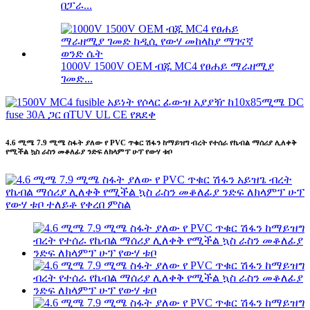
በፓራ...
1000V 1500V OEM ብጁ MC4 የፀሐይ ማራዘሚያ
ገመድ...
4.6 ሚሜ 7.9 ሚሜ ስፋት ያለው የ PVC ጥቁር ሽፋን ከማይዝግ ብረት የተሰራ የኬብል ማሰሪያ ሊለቀቅ
የሚችል ኳስ ራስን መቆለፊያ ንድፍ ለክላምፕ ሁፕ የውሃ ቱቦ