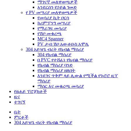
ማገናኛ መለዋወጫዎች
አንደርሰን የኃይል ገመድ
የ PV መሣሪያ መለዋወጫዎች
የመሳሪያ ኪት ቦርሳ
ክሪምፕንግ መሣሪያ
የማራገፍ መሳሪያ
የሽቦ መቁረጫ
MC4 Spanner
PV ታብ ሽቦ አውቶቡስ አሞሌ
304 አይዝጌ ብረት የኬብል ማሰሪያ
304 የኬብል ማሰሪያ
በ PVC የተሸፈነ የኬብል ማሰሪያ
የኬብል ማሰሪያ ባንድ
የኬብል ማሰሪያ ዘለበት
እንደገና ጥቅም ላይ ሊውል የሚችል የጉሮሮ ዚፕ
ማሰሪያ
ማሰር እና መቁረጫ መሳሪያ
የፀሐይ ፕሮጀክቶች
ዜና
ተገናኝ
ቤት
ምርቶች
304 አይዝጌ ብረት የኬብል ማሰሪያ