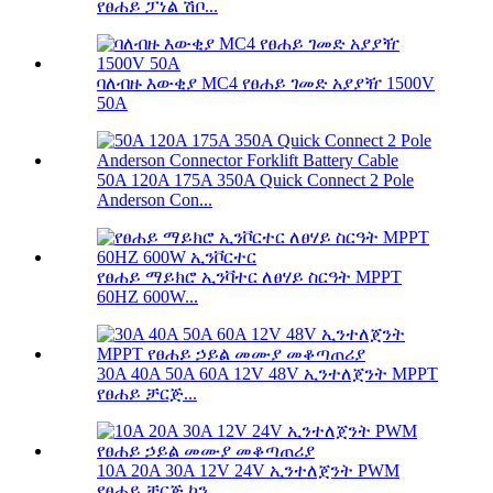
የፀሐይ ፓነል ሽቦ...
ባለብዙ እውቂያ MC4 የፀሐይ ገመድ አያያዥ 1500V
50A
50A 120A 175A 350A Quick Connect 2 Pole
Anderson Con...
የፀሐይ ማይክሮ ኢንቫተር ለፀሃይ ስርዓት MPPT
60HZ 600W...
30A 40A 50A 60A 12V 48V ኢንተለጀንት MPPT
የፀሐይ ቻርጅ...
10A 20A 30A 12V 24V ኢንተለጀንት PWM
የፀሐይ ቻርጅ ኮን...