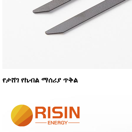
የታሸገ የኬብል ማሰሪያ ጥቅል