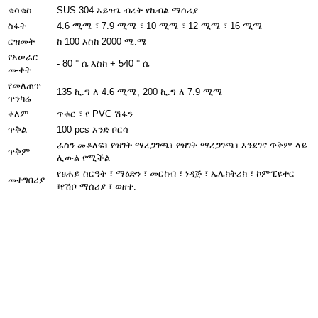
ቁሳቁስ
SUS 304 አይዝጌ ብረት የኬብል ማሰሪያ
ስፋት
4.6 ሚሜ ፣ 7.9 ሚሜ ፣ 10 ሚሜ ፣ 12 ሚሜ ፣ 16 ሚሜ
ርዝመት
ከ 100 እስከ 2000 ሚ.ሜ
የአሠራር
- 80 ° ሴ እስከ + 540 ° ሴ
ሙቀት
የመለጠጥ
135 ኪ.ግ ለ 4.6 ሚሜ, 200 ኪ.ግ ለ 7.9 ሚሜ
ጥንካሬ
ቀለም
ጥቁር ፣ የ PVC ሽፋን
ጥቅል
100 pcs አንድ ቦርሳ
ራስን መቆለፍ፣ የዝገት ማረጋገጫ፣ የዝገት ማረጋገጫ፣ እንደገና ጥቅም ላይ
ጥቅም
ሊውል የሚችል
የፀሐይ ስርዓት ፣ ማዕድን ፣ መርከብ ፣ ነዳጅ ፣ ኤሌክትሪክ ፣ ኮምፒዩተር
መተግበሪያ
፣የሽቦ ማሰሪያ ፣ ወዘተ.