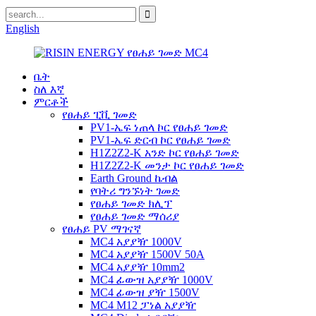
English
ቤት
ስለ እኛ
ምርቶች
የፀሐይ ፒቪ ገመድ
PV1-ኤፍ ነጠላ ኮር የፀሐይ ገመድ
PV1-ኤፍ ድርብ ኮር የፀሐይ ገመድ
H1Z2Z2-K አንድ ኮር የፀሐይ ገመድ
H1Z2Z2-K መንታ ኮር የፀሐይ ገመድ
Earth Ground ኬብል
የባትሪ ግንኙነት ገመድ
የፀሐይ ገመድ ክሊፕ
የፀሐይ ገመድ ማሰሪያ
የፀሐይ PV ማገናኛ
MC4 አያያዥ 1000V
MC4 አያያዥ 1500V 50A
MC4 አያያዥ 10mm2
MC4 ፊውዝ አያያዥ 1000V
MC4 ፊውዝ ያዥ 1500V
MC4 M12 ፓነል አያያዥ