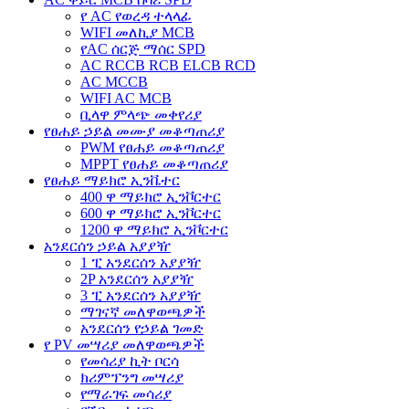
የ AC የወረዳ ተላላፊ
WIFI መለኪያ MCB
የAC ሰርጅ ማሰር SPD
AC RCCB RCB ELCB RCD
AC MCCB
WIFI AC MCB
ቢላዋ ምላጭ መቀየሪያ
የፀሐይ ኃይል መሙያ መቆጣጠሪያ
PWM የፀሐይ መቆጣጠሪያ
MPPT የፀሐይ መቆጣጠሪያ
የፀሐይ ማይክሮ ኢንቬተር
400 ዋ ማይክሮ ኢንቮርተር
600 ዋ ማይክሮ ኢንቮርተር
1200 ዋ ማይክሮ ኢንቮርተር
አንደርሰን ኃይል አያያዥ
1 ፒ አንደርሰን አያያዥ
2P አንደርሰን አያያዥ
3 ፒ አንደርሰን አያያዥ
ማገናኛ መለዋወጫዎች
አንደርሰን የኃይል ገመድ
የ PV መሣሪያ መለዋወጫዎች
የመሳሪያ ኪት ቦርሳ
ክሪምፕንግ መሣሪያ
የማራገፍ መሳሪያ