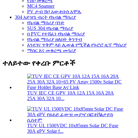
የሽቦ መቁረጫ
MC4 Spanner
PV ታብ ሽቦ አውቶቡስ አሞሌ
304 አይዝጌ ብረት የኬብል ማሰሪያ
የኬብል ማሰሪያ ባንድ
SUS 304 የኬብል ማሰሪያ
በ PVC የተሸፈነ የኬብል ማሰሪያ
የኬብል ማሰሪያ ዘለበት ቅንጥብ
እንደገና ጥቅም ላይ ሊውል የሚችል የጉሮሮ ዚፕ ማሰሪያ
ማሰር እና መቁረጫ መሳሪያ
ተለይተው የቀረቡ ምርቶች
TUV IEC CE GPV 10A 12A 15A 16A 20A
25A 30A 32A 10...
TUV UL 1500VDC 10x85mm Solar DC Fuse
30A gPV Solar f...