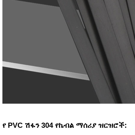
የ PVC ሽፋን 304 የኬብል ማሰሪያ ዝርዝሮች: