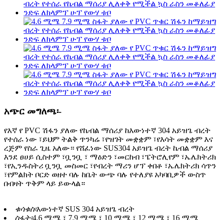
አጭር መግለጫ፡-
የእኛ የ PVC ሽፋን ያለው የኬብል ማሰሪያ ከእውነተኛ 304 አይዝጌ ብረት
የተሰራ ነው ፣ይህም ትልቅ ጥንካሬ ፣የዝገት መቋቋም ፣የእሳት መቋቋም እና
ረጅም የስራ ጊዜ አለው። የሸፈነው SUS304 አይዝጌ ብረት ኬብል ማሰሪያ
እንደ ፀሀይ ሲስተም ፣ቧንቧ ፣ ማዕድን ፣መርከብ ፣ፔትሮሊየም ፣ኤሌክትሪክ
፣የኢንዱስትሪ ቧንቧ መስመር ፣የብረት ማሪን ሆፕ ቀበቶ ፣ኤሌክትሪክ ሳጥን
፣የምልክት ቦርድ ወዘተ ባሉ ከቤት ውጭ ባሉ የተለያዩ አካባቢዎች ውስጥ
በብዛት ጥቅም ላይ ይውላል።
ቁሳቁስ፡
እውነተኛ SUS 304 አይዝጌ ብረት
ስፋት፡
4.6 ሚሜ ፣ 7.9 ሚሜ ፣ 10 ሚሜ ፣ 12 ሚሜ ፣ 16 ሚሜ