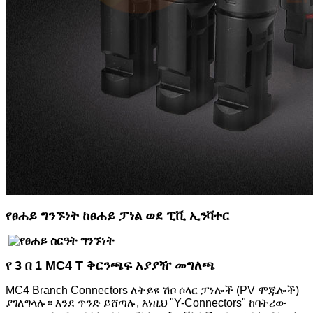
የፀሐይ ግንኙነት ከፀሐይ ፓነል ወደ ፒቪ ኢንቫተር
የ 3 በ 1 MC4 T ቅርንጫፍ አያያዥ መግለጫ
MC4 Branch Connectors ለትይዩ ሽቦ ሶላር ፓነሎች (PV ሞጁሎች)
ያገለግላሉ። እንደ ጥንድ ይሸጣሉ, እነዚህ "Y-Connectors" ከባትሪው