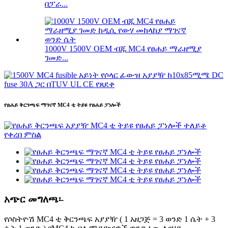
በፓራ...
1000V 1500V OEM ብጁ MC4 የፀሐይ ማራዘሚያ
ገመድ...
የፀሐይ ቅርንጫፍ ማገናኛ MC4 ቲ ትይዩ የፀሐይ ፓነሎች
አጭር መግለጫ፡-
የሶስትዮሽ MC4 ቲ ቅርንጫፍ አያያዥ ( 1 አዘጋጅ = 3 ወንድ 1 ሴት + 3