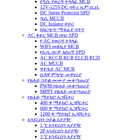
የዲሲ የወረዳ ተላላፊ MCB
12V-125VDC ባትሪ ኤም.ሲ.ቢ
DC Surge Protector SPD
ዲሲ MCCB
DC Isolator ቀይር
የስርጭት ማቀፊያ ሳጥን
AC ቀይር MCB ሰባሪ SPD
የ AC የወረዳ ተላላፊ
WIFI መለኪያ MCB
የኤሲ ሰርጅ እስረኛ SPD
AC RCCB RCB ELCB RCD
AC MCCB
ዋይፋይ AC MCB
ቢላዋ ምላጭ መቀየሪያ
የፀሐይ ኃይል መሙያ መቆጣጠሪያ
PWM የፀሐይ መቆጣጠሪያ
MPPT የፀሐይ መቆጣጠሪያ
የፀሐይ ማይክሮ ኢንቬተር
400 ዋ ማይክሮ ኢንቮርተር
600 ዋ ማይክሮ ኢንቮርተር
1200 ዋ ማይክሮ ኢንቮርተር
አንደርሰን ኃይል አያያዥ
1 ፒ አንደርሰን አያያዥ
2P አንደርሰን አያያዥ
3 ፒ አንደርሰን አያያዥ