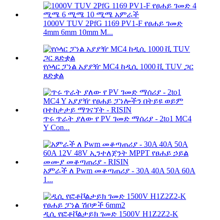
1000V TUV 2PfG 1169 PV1-F የፀሐይ ገመድ
4mm 6mm 10mm M...
የሶላር ፓነል አያያዥ MC4 ከዲሲ 1000 ቪ TUV ጋር
ጸድቋል
ጥሩ ጥራት ያለው የ PV ገመድ ማሰሪያ - 2to1 MC4
Y Con...
አምራች ለ Pwm መቆጣጠሪያ - 30A 40A 50A 60A
1...
ዲሲ የፎቶቮልታይክ ገመድ 1500V H1Z2Z2-K