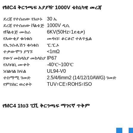
የMC4 ቅርንጫፍ አያያዥ 1000V ቴክኒካዊ መረጃ
ደረጃ የተሰጠው የአሁኑ
30 ኤ
ደረጃ የተሰጠው ቮልቴጅ
1000V ዲሲ
የቮልቴጅ ሙከራ
6KV(50Hz፣1ደቂቃ)
የእውቂያ ቁሳቁስ
መዳብ፣ ቆርቆሮ ተለጥፏል
የኢንሱሌሽን ቁሳቁስ
ፒ.ፒ.ኦ
ተቃውሞን ያግኙ
<1mΩ
የውሃ መከላከያ መከላከያ
IP67
የአካባቢ ሙቀት
-40℃~100℃
ነበልባል ክፍል
UL94-V0
ተስማሚ ገመድ
2.5/4/6mm2 (14/12/10AWG) ገመድ
የምስክር ወረቀት
TUV፣CE፣ROHS፣ISO
የMC4 1to3 ፒቪ ቅርንጫፍ ማገናኛ ጥቅም