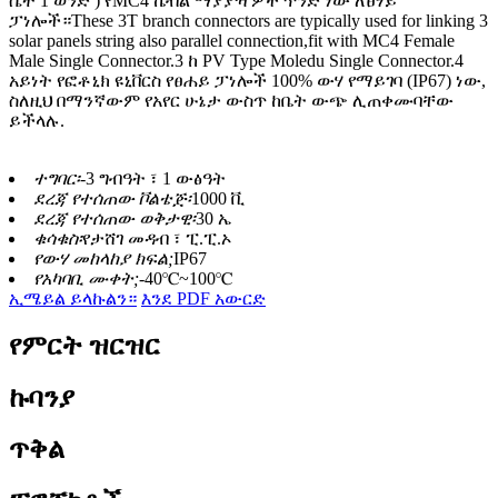
ሴት 1 ወንድ ) የMC4 ኬብል ማያያዣዎች ጥንድ ነው ለፀሃይ
ፓነሎች።These 3T branch connectors are typically used for linking 3
solar panels string also parallel connection,fit with MC4 Female
Male Single Connector.3 ከ PV Type Moledu Single Connector.4
አይነት የፎቶኒክ ዩኒቨርስ የፀሐይ ፓነሎች 100% ውሃ የማይገባ (IP67) ነው,
ስለዚህ በማንኛውም የአየር ሁኔታ ውስጥ ከቤት ውጭ ሊጠቀሙባቸው
ይችላሉ.
ተግባር፡-
3 ግብዓት ፣ 1 ውፅዓት
ደረጃ የተሰጠው ቮልቴጅ፡
1000 ቪ
ደረጃ የተሰጠው ወቅታዊ፡
30 ኤ
ቁሳቁስ፡
የታሸገ መዳብ ፣ ፒ.ፒ.ኦ
የውሃ መከላከያ ክፍል;
IP67
የአካባቢ ሙቀት;
-40℃~100℃
ኢሜይል ይላኩልን።
እንደ PDF አውርድ
የምርት ዝርዝር
ኩባንያ
ጥቅል