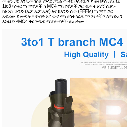
መጠን ጋር እንዲመሳሰል የሶላር ፓኔል ውቅር ቮልቴጅን ይጠብቃሉ. እነዚህ
1to3 የሶላር ማገናኛዎች ከ MC4 ማገናኛዎች ጋር ብቻ ተኳሃኝ ሲሆኑ
ከአንድ ወንድ (ኤምኤምኤፍ) እና ከአንድ ሴት (FFFM) ማገናኛ ጋር
አብረው ይመጣሉ። ጥብቅ እና ውሃ የማያስተላልፍ ግንኙነቶችን ለማድረግ
እነዚህን የMC4 ቅርንጫፍ ማያያዣዎች ይጠቀሙ።