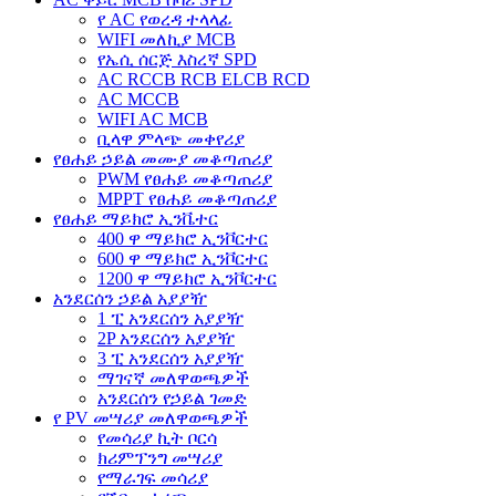
የ AC የወረዳ ተላላፊ
WIFI መለኪያ MCB
የኤሲ ሰርጅ እስረኛ SPD
AC RCCB RCB ELCB RCD
AC MCCB
WIFI AC MCB
ቢላዋ ምላጭ መቀየሪያ
የፀሐይ ኃይል መሙያ መቆጣጠሪያ
PWM የፀሐይ መቆጣጠሪያ
MPPT የፀሐይ መቆጣጠሪያ
የፀሐይ ማይክሮ ኢንቬተር
400 ዋ ማይክሮ ኢንቮርተር
600 ዋ ማይክሮ ኢንቮርተር
1200 ዋ ማይክሮ ኢንቮርተር
አንደርሰን ኃይል አያያዥ
1 ፒ አንደርሰን አያያዥ
2P አንደርሰን አያያዥ
3 ፒ አንደርሰን አያያዥ
ማገናኛ መለዋወጫዎች
አንደርሰን የኃይል ገመድ
የ PV መሣሪያ መለዋወጫዎች
የመሳሪያ ኪት ቦርሳ
ክሪምፕንግ መሣሪያ
የማራገፍ መሳሪያ