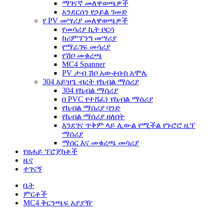
ማገናኛ መለዋወጫዎች
አንደርሰን የኃይል ገመድ
የ PV መሣሪያ መለዋወጫዎች
የመሳሪያ ኪት ቦርሳ
ክሪምፕንግ መሣሪያ
የማራገፍ መሳሪያ
የሽቦ መቁረጫ
MC4 Spanner
PV ታብ ሽቦ አውቶቡስ አሞሌ
304 አይዝጌ ብረት የኬብል ማሰሪያ
304 የኬብል ማሰሪያ
በ PVC የተሸፈነ የኬብል ማሰሪያ
የኬብል ማሰሪያ ባንድ
የኬብል ማሰሪያ ዘለበት
እንደገና ጥቅም ላይ ሊውል የሚችል የጉሮሮ ዚፕ
ማሰሪያ
ማሰር እና መቁረጫ መሳሪያ
የፀሐይ ፕሮጀክቶች
ዜና
ተገናኝ
ቤት
ምርቶች
MC4 ቅርንጫፍ አያያዥ