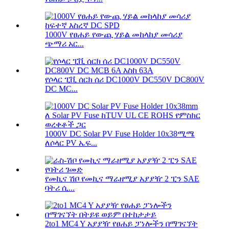
1000V የፀሐይ የውጪ ሃይል መከላከያ መሳሪያ
ጭማሪ አር...
የሶላር ፒቪ ሰርክ ሰሪ DC1000V DC550V DC800V
DC MC...
1000V DC Solar PV Fuse Holder 10x38ሚሜ
ለሶላር PV ኤፍ...
የመኪና ሽቦ የመኪና ማራዘሚያ አያያዥ 2 ፒን SAE
ባትሪ ሲ...
2to1 MC4 Y አያያዥ የፀሐይ ፓነሎችን በማገናኘት