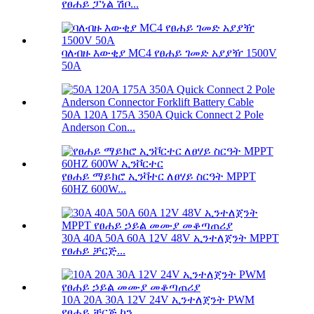
የፀሐይ ፓነል ሽቦ...
ባለብዙ እውቂያ MC4 የፀሐይ ገመድ አያያዥ 1500V
50A
50A 120A 175A 350A Quick Connect 2 Pole
Anderson Con...
የፀሐይ ማይክሮ ኢንቫተር ለፀሃይ ስርዓት MPPT
60HZ 600W...
30A 40A 50A 60A 12V 48V ኢንተለጀንት MPPT
የፀሐይ ቻርጅ...
10A 20A 30A 12V 24V ኢንተለጀንት PWM
የፀሐይ ቻርጅ ኮን...