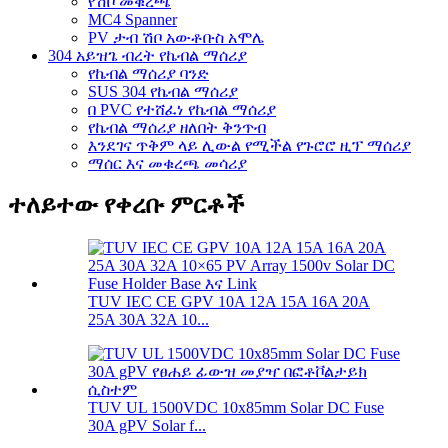
የሽቦ መቁረጫ
MC4 Spanner
PV ታብ ሽቦ አውቶቡስ አሞሌ
304 አይዝጌ ብረት የኬብል ማሰሪያ
የኬብል ማሰሪያ ባንድ
SUS 304 የኬብል ማሰሪያ
በ PVC የተሸፈነ የኬብል ማሰሪያ
የኬብል ማሰሪያ ዘለበት ቅንጥብ
እንደገና ጥቅም ላይ ሊውል የሚችል የጉሮሮ ዚፕ ማሰሪያ
ማሰር እና መቁረጫ መሳሪያ
ተለይተው የቀረቡ ምርቶች
TUV IEC CE GPV 10A 12A 15A 16A 20A
25A 30A 32A 10...
TUV UL 1500VDC 10x85mm Solar DC Fuse
30A gPV Solar f...