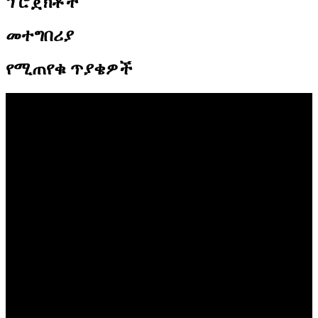
ፕሮጀክቶች
መተግበሪያ
የሚጠየቁ ጥያቄዎች