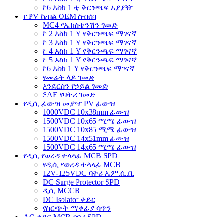
ከ6 እስከ 1 ቲ ቅርንጫፍ አያያዥ
የ PV ኬብል OEM ስብሰባ
MC4 የኤክስቴንሽን ገመድ
ከ 2 እስከ 1 Y የቅርንጫፍ ማገናኛ
ከ 3 እስከ 1 Y የቅርንጫፍ ማገናኛ
ከ 4 እስከ 1 Y የቅርንጫፍ ማገናኛ
ከ 5 እስከ 1 Y የቅርንጫፍ ማገናኛ
ከ6 እስከ 1 Y የቅርንጫፍ ማገናኛ
የመሬት ላይ ገመድ
አንደርሰን የኃይል ገመድ
SAE የባትሪ ገመድ
የዲሲ ፊውዝ መያዣ PV ፊውዝ
1000VDC 10x38mm ፊውዝ
1500VDC 10x65 ሚሜ ፊውዝ
1500VDC 10x85 ሚሜ ፊውዝ
1500VDC 14x51mm ፊውዝ
1500VDC 14x65 ሚሜ ፊውዝ
የዲሲ የወረዳ ተላላፊ MCB SPD
የዲሲ የወረዳ ተላላፊ MCB
12V-125VDC ባትሪ ኤም.ሲ.ቢ
DC Surge Protector SPD
ዲሲ MCCB
DC Isolator ቀይር
የስርጭት ማቀፊያ ሳጥን
AC ቀይር MCB ሰባሪ SPD