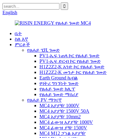
English
ቤት
ስለ እኛ
ምርቶች
የፀሐይ ፒቪ ገመድ
PV1-ኤፍ ነጠላ ኮር የፀሐይ ገመድ
PV1-ኤፍ ድርብ ኮር የፀሐይ ገመድ
H1Z2Z2-K አንድ ኮር የፀሐይ ገመድ
H1Z2Z2-K መንታ ኮር የፀሐይ ገመድ
Earth Ground ኬብል
የባትሪ ግንኙነት ገመድ
የፀሐይ ገመድ ክሊፕ
የፀሐይ ገመድ ማሰሪያ
የፀሐይ PV ማገናኛ
MC4 አያያዥ 1000V
MC4 አያያዥ 1500V 50A
MC4 አያያዥ 10mm2
MC4 ፊውዝ አያያዥ 1000V
MC4 ፊውዝ ያዥ 1500V
MC4 M12 ፓነል አያያዥ