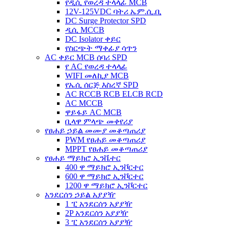
የዲሲ የወረዳ ተላላፊ MCB
12V-125VDC ባትሪ ኤም.ሲ.ቢ
DC Surge Protector SPD
ዲሲ MCCB
DC Isolator ቀይር
የስርጭት ማቀፊያ ሳጥን
AC ቀይር MCB ሰባሪ SPD
የ AC የወረዳ ተላላፊ
WIFI መለኪያ MCB
የኤሲ ሰርጅ እስረኛ SPD
AC RCCB RCB ELCB RCD
AC MCCB
ዋይፋይ AC MCB
ቢላዋ ምላጭ መቀየሪያ
የፀሐይ ኃይል መሙያ መቆጣጠሪያ
PWM የፀሐይ መቆጣጠሪያ
MPPT የፀሐይ መቆጣጠሪያ
የፀሐይ ማይክሮ ኢንቬተር
400 ዋ ማይክሮ ኢንቮርተር
600 ዋ ማይክሮ ኢንቮርተር
1200 ዋ ማይክሮ ኢንቮርተር
አንደርሰን ኃይል አያያዥ
1 ፒ አንደርሰን አያያዥ
2P አንደርሰን አያያዥ
3 ፒ አንደርሰን አያያዥ