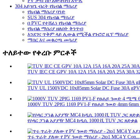
PV ታብ ሽቦ አውቶቡስ አሞሌ
304 አይዝጌ ብረት የኬብል ማሰሪያ
የኬብል ማሰሪያ ባንድ
SUS 304 የኬብል ማሰሪያ
በ PVC የተሸፈነ የኬብል ማሰሪያ
የኬብል ማሰሪያ ዘለበት ቅንጥብ
እንደገና ጥቅም ላይ ሊውል የሚችል የጉሮሮ ዚፕ ማሰሪያ
ማሰር እና መቁረጫ መሳሪያ
ተለይተው የቀረቡ ምርቶች
TUV IEC CE GPV 10A 12A 15A 16A 20A 25A 30A 32A
TUV UL 1500VDC 10x85mm Solar DC Fuse 30A gPV So
1000V TUV 2PfG 1169 PV1-F የፀሐይ ገመድ 4mm 6mm 
የሶላር ፓነል አያያዥ MC4 ከዲሲ 1000 ቪ TUV ጋር ጸድቋል
ጥሩ ጥራት ያለው የ PV ገመድ ማሰሪያ - 2to1 MC4 Y Con...