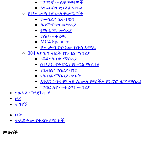
ማገናኛ መለዋወጫዎች
አንደርሰን የኃይል ገመድ
የ PV መሣሪያ መለዋወጫዎች
የመሳሪያ ኪት ቦርሳ
ክሪምፕንግ መሣሪያ
የማራገፍ መሳሪያ
የሽቦ መቁረጫ
MC4 Spanner
PV ታብ ሽቦ አውቶቡስ አሞሌ
304 አይዝጌ ብረት የኬብል ማሰሪያ
304 የኬብል ማሰሪያ
በ PVC የተሸፈነ የኬብል ማሰሪያ
የኬብል ማሰሪያ ባንድ
የኬብል ማሰሪያ ዘለበት
እንደገና ጥቅም ላይ ሊውል የሚችል የጉሮሮ ዚፕ ማሰሪ
ማሰር እና መቁረጫ መሳሪያ
የፀሐይ ፕሮጀክቶች
ዜና
ተገናኝ
ቤት
ተለይተው የቀረቡ ምርቶች
ምድቦች