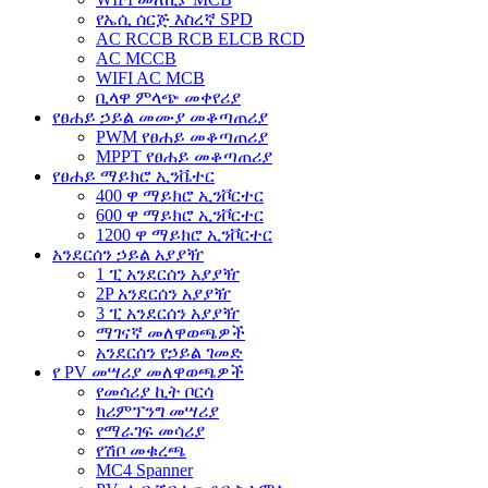
የኤሲ ሰርጅ እስረኛ SPD
AC RCCB RCB ELCB RCD
AC MCCB
WIFI AC MCB
ቢላዋ ምላጭ መቀየሪያ
የፀሐይ ኃይል መሙያ መቆጣጠሪያ
PWM የፀሐይ መቆጣጠሪያ
MPPT የፀሐይ መቆጣጠሪያ
የፀሐይ ማይክሮ ኢንቬተር
400 ዋ ማይክሮ ኢንቮርተር
600 ዋ ማይክሮ ኢንቮርተር
1200 ዋ ማይክሮ ኢንቮርተር
አንደርሰን ኃይል አያያዥ
1 ፒ አንደርሰን አያያዥ
2P አንደርሰን አያያዥ
3 ፒ አንደርሰን አያያዥ
ማገናኛ መለዋወጫዎች
አንደርሰን የኃይል ገመድ
የ PV መሣሪያ መለዋወጫዎች
የመሳሪያ ኪት ቦርሳ
ክሪምፕንግ መሣሪያ
የማራገፍ መሳሪያ
የሽቦ መቁረጫ
MC4 Spanner