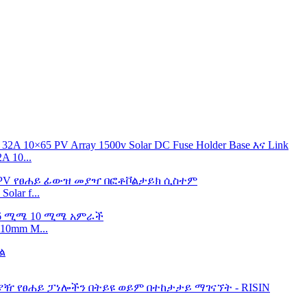
 10...
lar f...
10mm M...