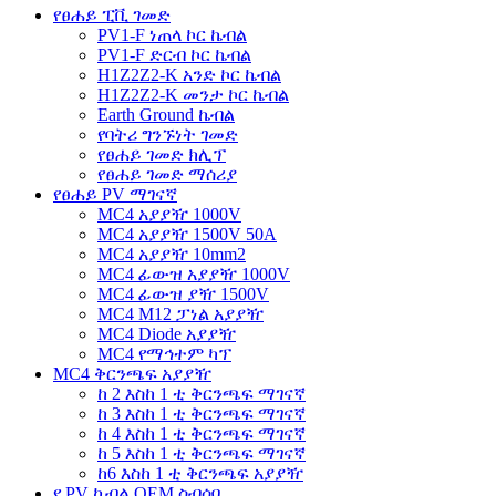
የፀሐይ ፒቪ ገመድ
PV1-F ነጠላ ኮር ኬብል
PV1-F ድርብ ኮር ኬብል
H1Z2Z2-K አንድ ኮር ኬብል
H1Z2Z2-K መንታ ኮር ኬብል
Earth Ground ኬብል
የባትሪ ግንኙነት ገመድ
የፀሐይ ገመድ ክሊፕ
የፀሐይ ገመድ ማሰሪያ
የፀሐይ PV ማገናኛ
MC4 አያያዥ 1000V
MC4 አያያዥ 1500V 50A
MC4 አያያዥ 10mm2
MC4 ፊውዝ አያያዥ 1000V
MC4 ፊውዝ ያዥ 1500V
MC4 M12 ፓነል አያያዥ
MC4 Diode አያያዥ
MC4 የማኅተም ካፕ
MC4 ቅርንጫፍ አያያዥ
ከ 2 እስከ 1 ቲ ቅርንጫፍ ማገናኛ
ከ 3 እስከ 1 ቲ ቅርንጫፍ ማገናኛ
ከ 4 እስከ 1 ቲ ቅርንጫፍ ማገናኛ
ከ 5 እስከ 1 ቲ ቅርንጫፍ ማገናኛ
ከ6 እስከ 1 ቲ ቅርንጫፍ አያያዥ
የ PV ኬብል OEM ስብሰባ