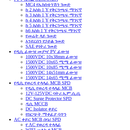
MC4 የኤክስቴንሽን ገመድ
ከ 2 እስከ 1 Y የቅርንጫፍ ማገናኛ
ከ 3 እስከ 1 Y የቅርንጫፍ ማገናኛ
ከ 4 እስከ 1 Y የቅርንጫፍ ማገናኛ
ከ 5 እስከ 1 Y የቅርንጫፍ ማገናኛ
ከ6 እስከ 1 Y የቅርንጫፍ ማገናኛ
የመሬት ላይ ገመድ
አንደርሰን የኃይል ገመድ
SAE የባትሪ ገመድ
የዲሲ ፊውዝ መያዣ PV ፊውዝ
1000VDC 10x38mm ፊውዝ
1500VDC 10x65 ሚሜ ፊውዝ
1500VDC 10x85 ሚሜ ፊውዝ
1500VDC 14x51mm ፊውዝ
1500VDC 14x65 ሚሜ ፊውዝ
የዲሲ የወረዳ ተላላፊ MCB SPD
የዲሲ የወረዳ ተላላፊ MCB
12V-125VDC ባትሪ ኤም.ሲ.ቢ
DC Surge Protector SPD
ዲሲ MCCB
DC Isolator ቀይር
የስርጭት ማቀፊያ ሳጥን
AC ቀይር MCB ሰባሪ SPD
የ AC የወረዳ ተላላፊ
WIFI መለኪያ MCB