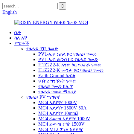
English
ቤት
ስለ እኛ
ምርቶች
የፀሐይ ፒቪ ገመድ
PV1-ኤፍ ነጠላ ኮር የፀሐይ ገመድ
PV1-ኤፍ ድርብ ኮር የፀሐይ ገመድ
H1Z2Z2-K አንድ ኮር የፀሐይ ገመድ
H1Z2Z2-K መንታ ኮር የፀሐይ ገመድ
Earth Ground ኬብል
የባትሪ ግንኙነት ገመድ
የፀሐይ ገመድ ክሊፕ
የፀሐይ ገመድ ማሰሪያ
የፀሐይ PV ማገናኛ
MC4 አያያዥ 1000V
MC4 አያያዥ 1500V 50A
MC4 አያያዥ 10mm2
MC4 ፊውዝ አያያዥ 1000V
MC4 ፊውዝ ያዥ 1500V
MC4 M12 ፓነል አያያዥ