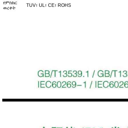
የምስክር
TUV፣ UL፣ CE፣ ROHS
ወረቀት