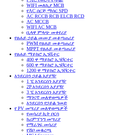
WIFI መለኪያ MCB
የAC ሰርጅ ማሰር SPD
AC RCCB RCB ELCB RCD
AC MCCB
WIFI AC MCB
ቢላዋ ምላጭ መቀየሪያ
የፀሐይ ኃይል መሙያ መቆጣጠሪያ
PWM የፀሐይ መቆጣጠሪያ
MPPT የፀሐይ መቆጣጠሪያ
የፀሐይ ማይክሮ ኢንቬተር
400 ዋ ማይክሮ ኢንቮርተር
600 ዋ ማይክሮ ኢንቮርተር
1200 ዋ ማይክሮ ኢንቮርተር
አንደርሰን ኃይል አያያዥ
1 ፒ አንደርሰን አያያዥ
2P አንደርሰን አያያዥ
3 ፒ አንደርሰን አያያዥ
ማገናኛ መለዋወጫዎች
አንደርሰን የኃይል ገመድ
የ PV መሣሪያ መለዋወጫዎች
የመሳሪያ ኪት ቦርሳ
ክሪምፕንግ መሣሪያ
የማራገፍ መሳሪያ
የሽቦ መቁረጫ