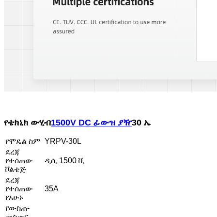
የቴክኒክ ውሂብ
1500V DC ፊውዝ ያዥ
30 ኤ
የሞዴል ስም
YRPV-30L
ደረጃ
የተሰጠው
ዲሲ 1500 ቪ
ቮልቴጅ
ደረጃ
የተሰጠው
35A
የአሁኑ
የውስጠ-
መስመር