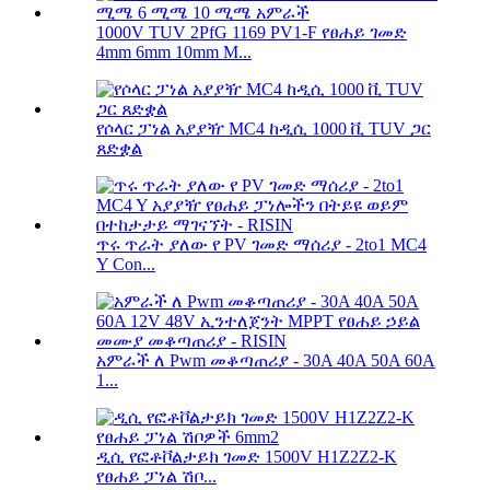
1000V TUV 2PfG 1169 PV1-F የፀሐይ ገመድ
4mm 6mm 10mm M...
የሶላር ፓነል አያያዥ MC4 ከዲሲ 1000 ቪ TUV ጋር
ጸድቋል
ጥሩ ጥራት ያለው የ PV ገመድ ማሰሪያ - 2to1 MC4
Y Con...
አምራች ለ Pwm መቆጣጠሪያ - 30A 40A 50A 60A
1...
ዲሲ የፎቶቮልታይክ ገመድ 1500V H1Z2Z2-K
የፀሐይ ፓነል ሽቦ...