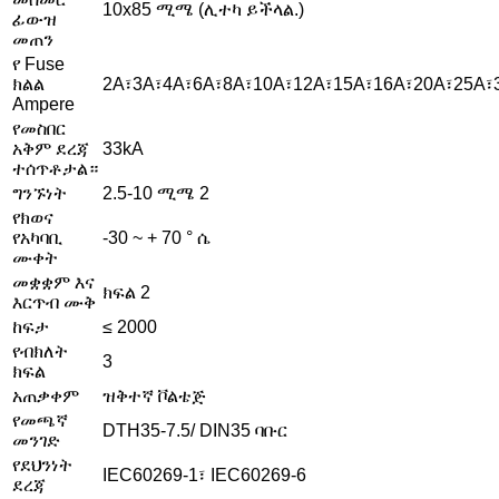
10x85 ሚሜ (ሊተካ ይችላል.)
ፊውዝ
መጠን
የ Fuse
ክልል
2A፣3A፣4A፣6A፣8A፣10A፣12A፣15A፣16A፣20A፣25A፣
Ampere
የመስበር
አቅም ደረጃ
33kA
ተሰጥቶታል።
ግንኙነት
2.5-10 ሚሜ 2
የክወና
የአካባቢ
-30 ~ + 70 ° ሴ
ሙቀት
መቋቋም እና
ክፍል 2
እርጥብ ሙቅ
ከፍታ
≤ 2000
የብክለት
3
ክፍል
አጠቃቀም
ዝቅተኛ ቮልቴጅ
የመጫኛ
DTH35-7.5/ DIN35 ባቡር
መንገድ
የደህንነት
IEC60269-1፣ IEC60269-6
ደረጃ