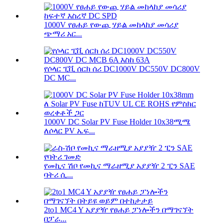
1000V የፀሐይ የውጪ ሃይል መከላከያ መሳሪያ
ጭማሪ አር...
የሶላር ፒቪ ሰርክ ሰሪ DC1000V DC550V DC800V
DC MC...
1000V DC Solar PV Fuse Holder 10x38ሚሜ
ለሶላር PV ኤፍ...
የመኪና ሽቦ የመኪና ማራዘሚያ አያያዥ 2 ፒን SAE
ባትሪ ሲ...
2to1 MC4 Y አያያዥ የፀሐይ ፓነሎችን በማገናኘት
በፓራ...