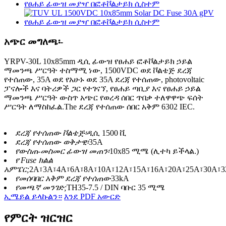
አጭር መግለጫ፡-
YRPV-30L 10x85mm ዲሲ ፊውዝ የፀሐይ ፎቶቮልታይክ ኃይል
ማመንጫ ሥርዓት ተስማሚ ነው, 1500VDC ወደ ቮልቴጅ ደረጃ
የተሰጠው, 35A ወደ የአሁኑ ወደ 35A ደረጃ የተሰጠው, photovoltaic
ፓናሎች እና ባትሪዎች ጋር የተገናኘ, የፀሐይ ጣቢያ እና የፀሐይ ኃይል
ማመንጫ ሥርዓት ውስጥ አጭር የወረዳ ሰበር ጥበቃ ተለዋዋጭ ፍሰት
ሥርዓት ለማስከፈል.The ደረጃ የተሰጠው ሰበር አቅም 6302 IEC.
ደረጃ የተሰጠው ቮልቴጅ፡
ዲሲ 1500 ቪ
ደረጃ የተሰጠው ወቅታዊ፡
35A
የውስጠ-መስመር ፊውዝ መጠን፡
10x85 ሚሜ (ሊተካ ይችላል.)
የ Fuse ክልል
አምፔር;
2A፣3A፣4A፣6A፣8A፣10A፣12A፣15A፣16A፣20A፣25A፣30A፣3
የመሰባበር አቅም ደረጃ የተሰጠው
33kA
የመጫኛ መንገድ;
TH35-7.5 / DIN ባቡር 35 ሚሜ
ኢሜይል ይላኩልን።
እንደ PDF አውርድ
የምርት ዝርዝር