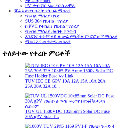
MC4 Spanner
PV ታብ ሽቦ አውቶቡስ አሞሌ
304 አይዝጌ ብረት የኬብል ማሰሪያ
የኬብል ማሰሪያ ባንድ
SUS 304 የኬብል ማሰሪያ
በ PVC የተሸፈነ የኬብል ማሰሪያ
የኬብል ማሰሪያ ዘለበት ቅንጥብ
እንደገና ጥቅም ላይ ሊውል የሚችል የጉሮሮ ዚፕ ማሰሪያ
ማሰር እና መቁረጫ መሳሪያ
ተለይተው የቀረቡ ምርቶች
TUV IEC CE GPV 10A 12A 15A 16A 20A
25A 30A 32A 10...
TUV UL 1500VDC 10x85mm Solar DC Fuse
30A gPV Solar f...