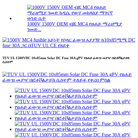
1000V 1500V OEM ብጁ MC4 የፀሐይ ማራዘሚያ
ገመድ...
TUV UL 1500VDC 10x85mm Solar DC Fuse 30A gPV የፀሐይ ፊውዝ መያዣ በፎቶቮልታይክ
ሲስተም