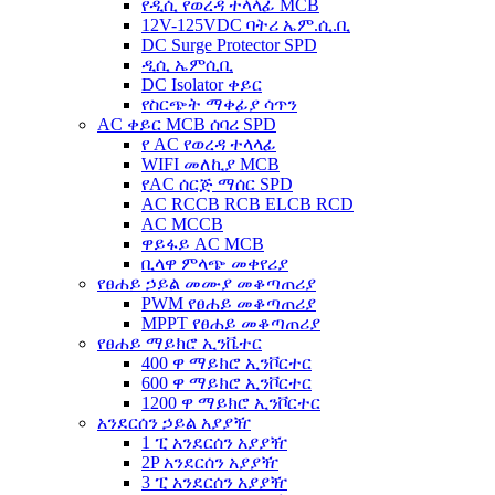
የዲሲ የወረዳ ተላላፊ MCB
12V-125VDC ባትሪ ኤም.ሲ.ቢ
DC Surge Protector SPD
ዲሲ ኤምሲቢ
DC Isolator ቀይር
የስርጭት ማቀፊያ ሳጥን
AC ቀይር MCB ሰባሪ SPD
የ AC የወረዳ ተላላፊ
WIFI መለኪያ MCB
የAC ሰርጅ ማሰር SPD
AC RCCB RCB ELCB RCD
AC MCCB
ዋይፋይ AC MCB
ቢላዋ ምላጭ መቀየሪያ
የፀሐይ ኃይል መሙያ መቆጣጠሪያ
PWM የፀሐይ መቆጣጠሪያ
MPPT የፀሐይ መቆጣጠሪያ
የፀሐይ ማይክሮ ኢንቬተር
400 ዋ ማይክሮ ኢንቮርተር
600 ዋ ማይክሮ ኢንቮርተር
1200 ዋ ማይክሮ ኢንቮርተር
አንደርሰን ኃይል አያያዥ
1 ፒ አንደርሰን አያያዥ
2P አንደርሰን አያያዥ
3 ፒ አንደርሰን አያያዥ