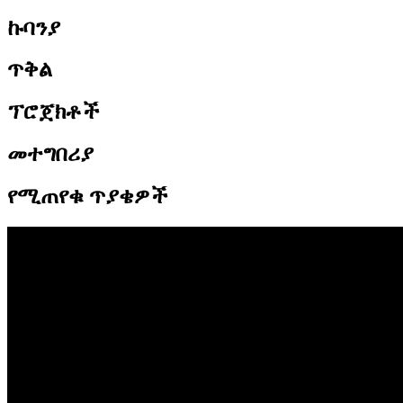
ኩባንያ
ጥቅል
ፕሮጀክቶች
መተግበሪያ
የሚጠየቁ ጥያቄዎች