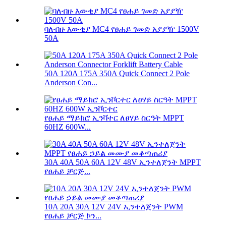
ባለብዙ እውቂያ MC4 የፀሐይ ገመድ አያያዥ 1500V
50A
50A 120A 175A 350A Quick Connect 2 Pole
Anderson Con...
የፀሐይ ማይክሮ ኢንቫተር ለፀሃይ ስርዓት MPPT
60HZ 600W...
30A 40A 50A 60A 12V 48V ኢንተለጀንት MPPT
የፀሐይ ቻርጅ...
10A 20A 30A 12V 24V ኢንተለጀንት PWM
የፀሐይ ቻርጅ ኮን...