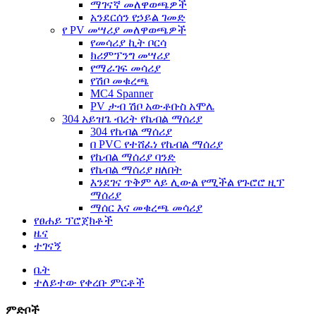
ማገናኛ መለዋወጫዎች
አንደርሰን የኃይል ገመድ
የ PV መሣሪያ መለዋወጫዎች
የመሳሪያ ኪት ቦርሳ
ክሪምፕንግ መሣሪያ
የማራገፍ መሳሪያ
የሽቦ መቁረጫ
MC4 Spanner
PV ታብ ሽቦ አውቶቡስ አሞሌ
304 አይዝጌ ብረት የኬብል ማሰሪያ
304 የኬብል ማሰሪያ
በ PVC የተሸፈነ የኬብል ማሰሪያ
የኬብል ማሰሪያ ባንድ
የኬብል ማሰሪያ ዘለበት
እንደገና ጥቅም ላይ ሊውል የሚችል የጉሮሮ ዚፕ
ማሰሪያ
ማሰር እና መቁረጫ መሳሪያ
የፀሐይ ፕሮጀክቶች
ዜና
ተገናኝ
ቤት
ተለይተው የቀረቡ ምርቶች
ምድቦች