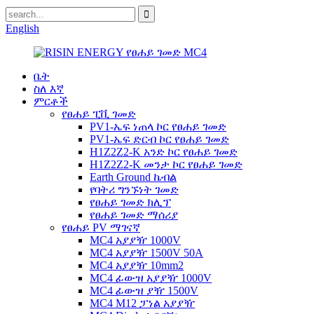
English
ቤት
ስለ እኛ
ምርቶች
የፀሐይ ፒቪ ገመድ
PV1-ኤፍ ነጠላ ኮር የፀሐይ ገመድ
PV1-ኤፍ ድርብ ኮር የፀሐይ ገመድ
H1Z2Z2-K አንድ ኮር የፀሐይ ገመድ
H1Z2Z2-K መንታ ኮር የፀሐይ ገመድ
Earth Ground ኬብል
የባትሪ ግንኙነት ገመድ
የፀሐይ ገመድ ክሊፕ
የፀሐይ ገመድ ማሰሪያ
የፀሐይ PV ማገናኛ
MC4 አያያዥ 1000V
MC4 አያያዥ 1500V 50A
MC4 አያያዥ 10mm2
MC4 ፊውዝ አያያዥ 1000V
MC4 ፊውዝ ያዥ 1500V
MC4 M12 ፓነል አያያዥ