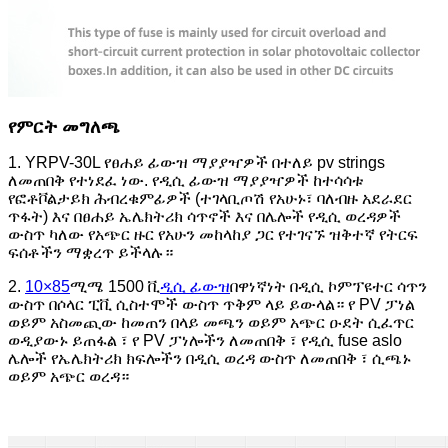
የምርት መግለጫ
1. YRPV-30L የፀሐይ ፊውዝ ማያያዣዎች በተለይ pv strings
ለመጠበቅ የተነደፈ ነው. የዲሲ ፊውዝ ማያያዣዎች ከተሳሳቱ
የፎቶቮልታይክ ሕብረቁምፊዎች (ተገላቢጦሽ የአሁኑ፣ ባለብዙ አደራደር
ጥፋት) እና በፀሐይ ኤሌክትሪክ ሳጥኖች እና በሌሎች የዲሲ ወረዳዎች
ውስጥ ካለው የአጭር ዙር የአሁን መከላከያ ጋር የተገናኙ ዝቅተኛ የትርፍ
ፍሰቶችን ማቋረጥ ይችላሉ።
2.
10×85
ሚሜ 1500 ቪ
ዲሲ ፊውዝ
በዋነኛነት በዲሲ ኮምፕዩተር ሳጥን
ውስጥ በሶላር ፒቪ ሲስተሞች ውስጥ ጥቅም ላይ ይውላል። የ PV ፓነል
ወይም አስመጪው ከመጠን በላይ መጫን ወይም አጭር ዑደት ሲፈጥር
ወዲያውኑ ይጠፋል ፣ የ PV ፓነሎችን ለመጠበቅ ፣ የዲሲ fuse aslo
ሌሎች የኤሌክትሪክ ክፍሎችን በዲሲ ወረዳ ውስጥ ለመጠበቅ ፣ ሲጫኑ
ወይም አጭር ወረዳ።