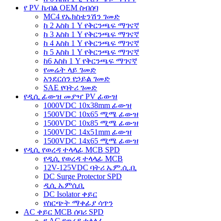
የ PV ኬብል OEM ስብሰባ
MC4 የኤክስቴንሽን ገመድ
ከ 2 እስከ 1 Y የቅርንጫፍ ማገናኛ
ከ 3 እስከ 1 Y የቅርንጫፍ ማገናኛ
ከ 4 እስከ 1 Y የቅርንጫፍ ማገናኛ
ከ 5 እስከ 1 Y የቅርንጫፍ ማገናኛ
ከ6 እስከ 1 Y የቅርንጫፍ ማገናኛ
የመሬት ላይ ገመድ
አንደርሰን የኃይል ገመድ
SAE የባትሪ ገመድ
የዲሲ ፊውዝ መያዣ PV ፊውዝ
1000VDC 10x38mm ፊውዝ
1500VDC 10x65 ሚሜ ፊውዝ
1500VDC 10x85 ሚሜ ፊውዝ
1500VDC 14x51mm ፊውዝ
1500VDC 14x65 ሚሜ ፊውዝ
የዲሲ የወረዳ ተላላፊ MCB SPD
የዲሲ የወረዳ ተላላፊ MCB
12V-125VDC ባትሪ ኤም.ሲ.ቢ
DC Surge Protector SPD
ዲሲ ኤምሲቢ
DC Isolator ቀይር
የስርጭት ማቀፊያ ሳጥን
AC ቀይር MCB ሰባሪ SPD
የ AC የወረዳ ተላላፊ