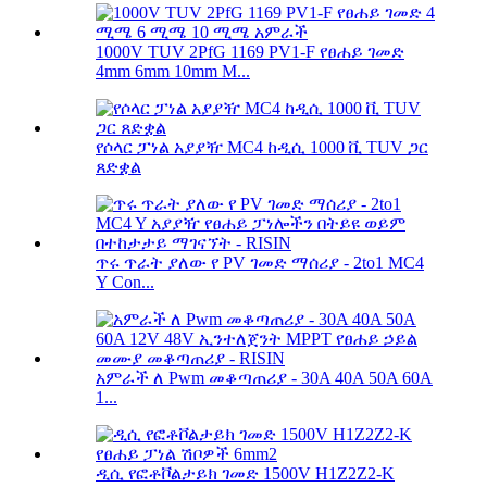
1000V TUV 2PfG 1169 PV1-F የፀሐይ ገመድ
4mm 6mm 10mm M...
የሶላር ፓነል አያያዥ MC4 ከዲሲ 1000 ቪ TUV ጋር
ጸድቋል
ጥሩ ጥራት ያለው የ PV ገመድ ማሰሪያ - 2to1 MC4
Y Con...
አምራች ለ Pwm መቆጣጠሪያ - 30A 40A 50A 60A
1...
ዲሲ የፎቶቮልታይክ ገመድ 1500V H1Z2Z2-K