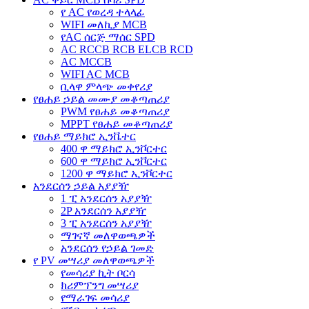
የ AC የወረዳ ተላላፊ
WIFI መለኪያ MCB
የAC ሰርጅ ማሰር SPD
AC RCCB RCB ELCB RCD
AC MCCB
WIFI AC MCB
ቢላዋ ምላጭ መቀየሪያ
የፀሐይ ኃይል መሙያ መቆጣጠሪያ
PWM የፀሐይ መቆጣጠሪያ
MPPT የፀሐይ መቆጣጠሪያ
የፀሐይ ማይክሮ ኢንቬተር
400 ዋ ማይክሮ ኢንቮርተር
600 ዋ ማይክሮ ኢንቮርተር
1200 ዋ ማይክሮ ኢንቮርተር
አንደርሰን ኃይል አያያዥ
1 ፒ አንደርሰን አያያዥ
2P አንደርሰን አያያዥ
3 ፒ አንደርሰን አያያዥ
ማገናኛ መለዋወጫዎች
አንደርሰን የኃይል ገመድ
የ PV መሣሪያ መለዋወጫዎች
የመሳሪያ ኪት ቦርሳ
ክሪምፕንግ መሣሪያ
የማራገፍ መሳሪያ