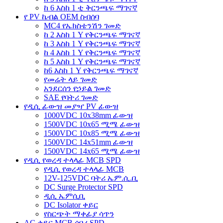
ከ 6 እስከ 1 ቲ ቅርንጫፍ ማገናኛ
የ PV ኬብል OEM ስብሰባ
MC4 የኤክስቴንሽን ገመድ
ከ 2 እስከ 1 Y የቅርንጫፍ ማገናኛ
ከ 3 እስከ 1 Y የቅርንጫፍ ማገናኛ
ከ 4 እስከ 1 Y የቅርንጫፍ ማገናኛ
ከ 5 እስከ 1 Y የቅርንጫፍ ማገናኛ
ከ6 እስከ 1 Y የቅርንጫፍ ማገናኛ
የመሬት ላይ ገመድ
አንደርሰን የኃይል ገመድ
SAE የባትሪ ገመድ
የዲሲ ፊውዝ መያዣ PV ፊውዝ
1000VDC 10x38mm ፊውዝ
1500VDC 10x65 ሚሜ ፊውዝ
1500VDC 10x85 ሚሜ ፊውዝ
1500VDC 14x51mm ፊውዝ
1500VDC 14x65 ሚሜ ፊውዝ
የዲሲ የወረዳ ተላላፊ MCB SPD
የዲሲ የወረዳ ተላላፊ MCB
12V-125VDC ባትሪ ኤም.ሲ.ቢ
DC Surge Protector SPD
ዲሲ ኤምሲቢ
DC Isolator ቀይር
የስርጭት ማቀፊያ ሳጥን
AC ቀይር MCB ሰባሪ SPD