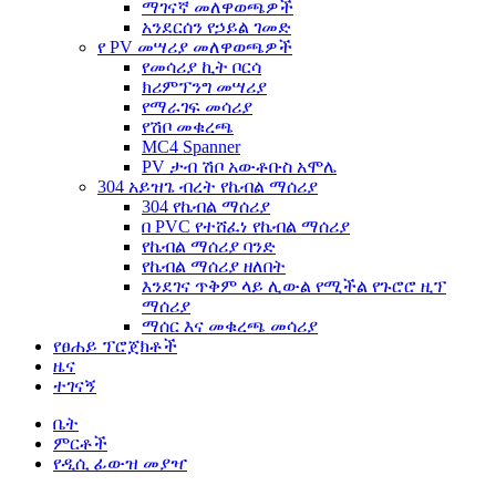
ማገናኛ መለዋወጫዎች
አንደርሰን የኃይል ገመድ
የ PV መሣሪያ መለዋወጫዎች
የመሳሪያ ኪት ቦርሳ
ክሪምፕንግ መሣሪያ
የማራገፍ መሳሪያ
የሽቦ መቁረጫ
MC4 Spanner
PV ታብ ሽቦ አውቶቡስ አሞሌ
304 አይዝጌ ብረት የኬብል ማሰሪያ
304 የኬብል ማሰሪያ
በ PVC የተሸፈነ የኬብል ማሰሪያ
የኬብል ማሰሪያ ባንድ
የኬብል ማሰሪያ ዘለበት
እንደገና ጥቅም ላይ ሊውል የሚችል የጉሮሮ ዚፕ
ማሰሪያ
ማሰር እና መቁረጫ መሳሪያ
የፀሐይ ፕሮጀክቶች
ዜና
ተገናኝ
ቤት
ምርቶች
የዲሲ ፊውዝ መያዣ