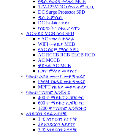
የዲሲ የወረዳ ተላላፊ MCB
12V-125VDC ባትሪ ኤም.ሲ.ቢ
DC Surge Protector SPD
ዲሲ ኤምሲቢ
DC Isolator ቀይር
የስርጭት ማቀፊያ ሳጥን
AC ቀይር MCB ሰባሪ SPD
የ AC የወረዳ ተላላፊ
WIFI መለኪያ MCB
የAC ሰርጅ ማሰር SPD
AC RCCB RCB ELCB RCD
AC MCCB
ዋይፋይ AC MCB
ቢላዋ ምላጭ መቀየሪያ
የፀሐይ ኃይል መሙያ መቆጣጠሪያ
PWM የፀሐይ መቆጣጠሪያ
MPPT የፀሐይ መቆጣጠሪያ
የፀሐይ ማይክሮ ኢንቬተር
400 ዋ ማይክሮ ኢንቮርተር
600 ዋ ማይክሮ ኢንቮርተር
1200 ዋ ማይክሮ ኢንቮርተር
አንደርሰን ኃይል አያያዥ
1 ፒ አንደርሰን አያያዥ
2P አንደርሰን አያያዥ
3 ፒ አንደርሰን አያያዥ