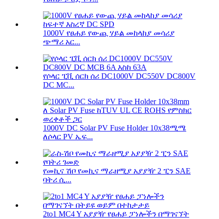
1000V የፀሐይ የውጪ ሃይል መከላከያ መሳሪያ
ጭማሪ አር...
የሶላር ፒቪ ሰርክ ሰሪ DC1000V DC550V DC800V
DC MC...
1000V DC Solar PV Fuse Holder 10x38ሚሜ
ለሶላር PV ኤፍ...
የመኪና ሽቦ የመኪና ማራዘሚያ አያያዥ 2 ፒን SAE
ባትሪ ሲ...
2to1 MC4 Y አያያዥ የፀሐይ ፓነሎችን በማገናኘት