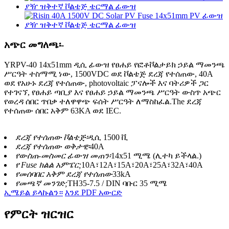
አጭር መግለጫ፡-
YRPV-40 14x51mm ዲሲ ፊውዝ የፀሐይ የፎቶቮልታይክ ኃይል ማመንጫ
ሥርዓት ተስማሚ ነው, 1500VDC ወደ ቮልቴጅ ደረጃ የተሰጠው, 40A
ወደ የአሁኑ ደረጃ የተሰጠው, photovoltaic ፓናሎች እና ባትሪዎች ጋር
የተገናኘ, የፀሐይ ጣቢያ እና የፀሐይ ኃይል ማመንጫ ሥርዓት ውስጥ አጭር
የወረዳ ሰበር ጥበቃ ተለዋዋጭ ፍሰት ሥርዓት ለማስከፈል.The ደረጃ
የተሰጠው ሰበር አቅም 63KA ወደ IEC.
ደረጃ የተሰጠው ቮልቴጅ፡
ዲሲ 1500 ቪ
ደረጃ የተሰጠው ወቅታዊ፡
40A
የውስጠ-መስመር ፊውዝ መጠን፡
14x51 ሚሜ (ሊተካ ይችላል.)
የ Fuse ክልል አምፔር;
10A፣12A፣15A፣20A፣25A፣32A፣40A
የመሰባበር አቅም ደረጃ የተሰጠው
33kA
የመጫኛ መንገድ;
TH35-7.5 / DIN ባቡር 35 ሚሜ
ኢሜይል ይላኩልን።
እንደ PDF አውርድ
የምርት ዝርዝር