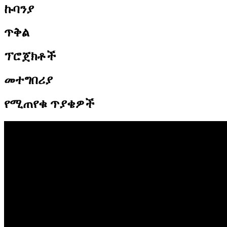
ኩባንያ
ጥቅል
ፕሮጀክቶች
መተግበሪያ
የሚጠየቁ ጥያቄዎች