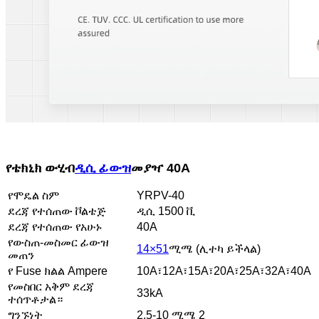
የቴክኒክ ውሂብ
ዲሲ ፊውዝ
መያዣ 40A
የሞዴል ስም
YRPV-40
ደረጃ የተሰጠው ቮልቴጅ
ዲሲ 1500 ቪ
ደረጃ የተሰጠው የአሁኑ
40A
የውስጠ-መስመር ፊውዝ
14×51
ሚሜ (ሊተካ ይችላል)
መጠን
የ Fuse ክልል Ampere
10A፣12A፣15A፣20A፣25A፣32A፣40A
የመስበር አቅም ደረጃ
33kA
ተሰጥቶታል።
ግንኙነት
2.5-10 ሚሜ 2