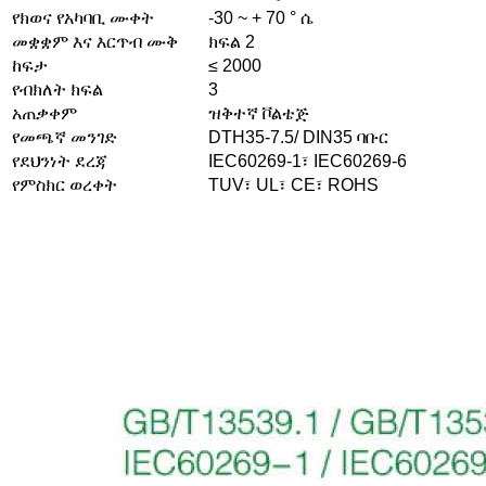
የክወና የአካባቢ ሙቀት
-30 ~ + 70 ° ሴ
መቋቋም እና እርጥብ ሙቅ
ክፍል 2
ከፍታ
≤ 2000
የብክለት ክፍል
3
አጠቃቀም
ዝቅተኛ ቮልቴጅ
የመጫኛ መንገድ
DTH35-7.5/ DIN35 ባቡር
የደህንነት ደረጃ
IEC60269-1፣ IEC60269-6
የምስክር ወረቀት
TUV፣ UL፣ CE፣ ROHS