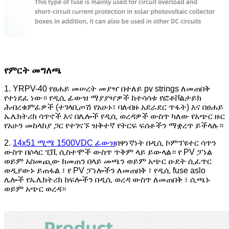
የምርት መግለጫ
1. YRPV-40 የፀሐይ መሠረት መያዣ በተለይ pv strings ለመጠበቅ
የተነደፈ ነው። የዲሲ ፊውዝ ማያያዣዎች ከተሳሳቱ የፎቶቮልታይክ
ሕብረቁምፊዎች (ተገላቢጦሽ የአሁኑ፣ ባለብዙ አደራደር ጥፋት) እና በፀሐይ
ኤሌክትሪክ ሳጥኖች እና በሌሎች የዲሲ ወረዳዎች ውስጥ ካለው የአጭር ዙር
የአሁን መከላከያ ጋር የተገናኙ ዝቅተኛ የትርፍ ፍሰቶችን ማቋረጥ ይችላሉ።
2.
14x51 ሚሜ 1500VDC ፊውዝ
በዋነኛነት በዲሲ ኮምፕዩተር ሳጥን
ውስጥ በሶላር ፒቪ ሲስተሞች ውስጥ ጥቅም ላይ ይውላል። የ PV ፓነል
ወይም አስመጪው ከመጠን በላይ መጫን ወይም አጭር ዑደት ሲፈጥር
ወዲያውኑ ይጠፋል ፣ የ PV ፓነሎችን ለመጠበቅ ፣ የዲሲ fuse aslo
ሌሎች የኤሌክትሪክ ክፍሎችን በዲሲ ወረዳ ውስጥ ለመጠበቅ ፣ ሲጫኑ
ወይም አጭር ወረዳ።