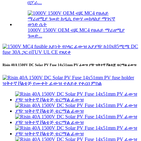
በፓራ...
1000V 1500V OEM ብጁ MC4 የፀሐይ ማራዘሚያ
ገመድ...
Risin 40A 1500V DC Solar PV Fuse 14x51mm PV ፊውዝ ያዥ ዝቅተኛ ቮልቴጅ ቴርማል ፊውዝ