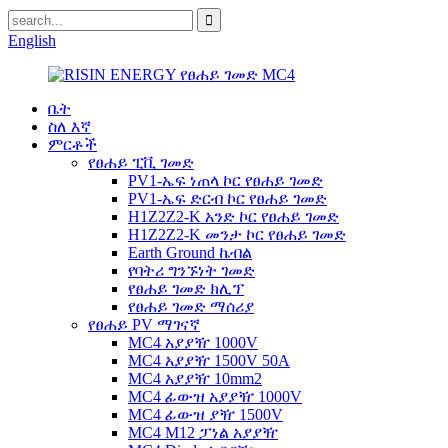
English
ቤት
ስለ እኛ
ምርቶች
የፀሐይ ፒቪ ገመድ
PV1-ኤፍ ነጠላ ኮር የፀሐይ ገመድ
PV1-ኤፍ ድርብ ኮር የፀሐይ ገመድ
H1Z2Z2-K አንድ ኮር የፀሐይ ገመድ
H1Z2Z2-K መንታ ኮር የፀሐይ ገመድ
Earth Ground ኬብል
የባትሪ ግንኙነት ገመድ
የፀሐይ ገመድ ክሊፕ
የፀሐይ ገመድ ማሰሪያ
የፀሐይ PV ማገናኛ
MC4 አያያዥ 1000V
MC4 አያያዥ 1500V 50A
MC4 አያያዥ 10mm2
MC4 ፊውዝ አያያዥ 1000V
MC4 ፊውዝ ያዥ 1500V
MC4 M12 ፓነል አያያዥ