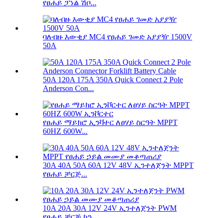
የፀሐይ ፓነል ሽቦ...
ባለብዙ እውቂያ MC4 የፀሐይ ገመድ አያያዥ 1500V
50A
50A 120A 175A 350A Quick Connect 2 Pole
Anderson Con...
የፀሐይ ማይክሮ ኢንቫተር ለፀሃይ ስርዓት MPPT
60HZ 600W...
30A 40A 50A 60A 12V 48V ኢንተለጀንት MPPT
የፀሐይ ቻርጅ...
10A 20A 30A 12V 24V ኢንተለጀንት PWM
የፀሐይ ቻርጅ ኮን...