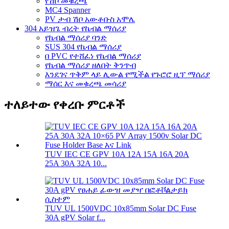
የሽቦ መቁረጫ
MC4 Spanner
PV ታብ ሽቦ አውቶቡስ አሞሌ
304 አይዝጌ ብረት የኬብል ማሰሪያ
የኬብል ማሰሪያ ባንድ
SUS 304 የኬብል ማሰሪያ
በ PVC የተሸፈነ የኬብል ማሰሪያ
የኬብል ማሰሪያ ዘለበት ቅንጥብ
እንደገና ጥቅም ላይ ሊውል የሚችል የጉሮሮ ዚፕ ማሰሪያ
ማሰር እና መቁረጫ መሳሪያ
ተለይተው የቀረቡ ምርቶች
TUV IEC CE GPV 10A 12A 15A 16A 20A
25A 30A 32A 10...
TUV UL 1500VDC 10x85mm Solar DC Fuse
30A gPV Solar f...