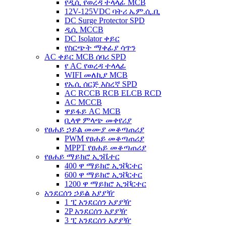
የዲሲ የወረዳ ተላላፊ MCB
12V-125VDC ባትሪ ኤም.ሲ.ቢ
DC Surge Protector SPD
ዲሲ MCCB
DC Isolator ቀይር
የስርጭት ማቀፊያ ሳጥን
AC ቀይር MCB ሰባሪ SPD
የ AC የወረዳ ተላላፊ
WIFI መለኪያ MCB
የኤሲ ሰርጅ እስረኛ SPD
AC RCCB RCB ELCB RCD
AC MCCB
ዋይፋይ AC MCB
ቢላዋ ምላጭ መቀየሪያ
የፀሐይ ኃይል መሙያ መቆጣጠሪያ
PWM የፀሐይ መቆጣጠሪያ
MPPT የፀሐይ መቆጣጠሪያ
የፀሐይ ማይክሮ ኢንቬተር
400 ዋ ማይክሮ ኢንቮርተር
600 ዋ ማይክሮ ኢንቮርተር
1200 ዋ ማይክሮ ኢንቮርተር
አንደርሰን ኃይል አያያዥ
1 ፒ አንደርሰን አያያዥ
2P አንደርሰን አያያዥ
3 ፒ አንደርሰን አያያዥ