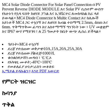
MC4 Solar Diode Connector For Solar Panel Connection በ PV
Prevent Reverse DIODE MODULE እና Solar PV ሲስተም ውስጥ
የአሁኑን የኋላ ፍሰት ከፀሃይ ፓነል እና ኢንቬርተር ለመከላከል ስራ ላይ
ይውላል። MC4 Diode Connector ከ Multic Contact እና ከሌሎች
አይነቶች MC4 ጋር ተኳሃኝ እና ለፀሃይ ኬብል ተስማሚ 2.5mm, 4mm እና
6mm. ጥቅማጥቅሙ ፈጣን እና አስተማማኝ ግንኙነት ነው ፣ UV መቋቋም
እና IP67 ውሃ የማይገባ ፣ ለ 25 ዓመታት ከቤት ውጭ ሊሰራ ይችላል።
ዓይነት፡-
MC4 ተኳሃኝ
ደረጃ የተሰጠው ወቅታዊ፡
10A,15A,20A,25A,30A
ደረጃ የተሰጠው ቮልቴጅ፡
1000 ቪ
ቁሳቁስ፡
የታሸገ መዳብ ፣ ፒ.ፒ.ኦ
የአካባቢ ሙቀት;
-40℃~100℃
የመቆለፊያ ሁነታ:
ራስን መቆለፍ
ኢሜይል ይላኩልን።
እንደ PDF አውርድ
የምርት ዝርዝር
ኩባንያ
ጥቅል