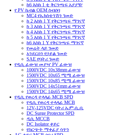
ከ6 እስከ 1 ቲ ቅርንጫፍ አያያዥ
የ PV ኬብል OEM ስብሰባ
MC4 የኤክስቴንሽን ገመድ
ከ 2 እስከ 1 Y የቅርንጫፍ ማገናኛ
ከ 3 እስከ 1 Y የቅርንጫፍ ማገናኛ
ከ 4 እስከ 1 Y የቅርንጫፍ ማገናኛ
ከ 5 እስከ 1 Y የቅርንጫፍ ማገናኛ
ከ6 እስከ 1 Y የቅርንጫፍ ማገናኛ
የመሬት ላይ ገመድ
አንደርሰን የኃይል ገመድ
SAE የባትሪ ገመድ
የዲሲ ፊውዝ መያዣ PV ፊውዝ
1000VDC 10x38mm ፊውዝ
1500VDC 10x65 ሚሜ ፊውዝ
1500VDC 10x85 ሚሜ ፊውዝ
1500VDC 14x51mm ፊውዝ
1500VDC 14x65 ሚሜ ፊውዝ
የዲሲ የወረዳ ተላላፊ MCB SPD
የዲሲ የወረዳ ተላላፊ MCB
12V-125VDC ባትሪ ኤም.ሲ.ቢ
DC Surge Protector SPD
ዲሲ MCCB
DC Isolator ቀይር
የስርጭት ማቀፊያ ሳጥን
AC ቀይር MCB ሰባሪ SPD