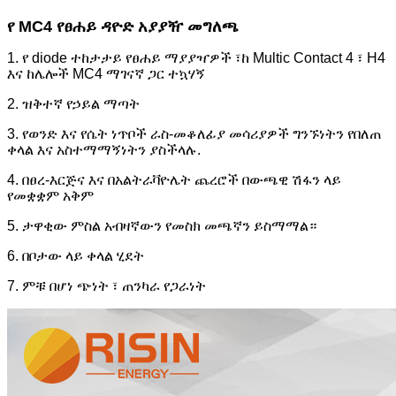
የ MC4 የፀሐይ ዳዮድ አያያዥ መግለጫ
1. የ diode ተከታታይ የፀሐይ ማያያዣዎች ፣ከ Multic Contact 4 ፣ H4
እና ከሌሎች MC4 ማገናኛ ጋር ተኳሃኝ
2. ዝቅተኛ የኃይል ማጣት
3. የወንድ እና የሴት ነጥቦች ራስ-መቆለፊያ መሳሪያዎች ግንኙነትን የበለጠ
ቀላል እና አስተማማኝነትን ያስችላሉ.
4. በፀረ-እርጅና እና በአልትራቫዮሌት ጨረሮች በውጫዊ ሽፋን ላይ
የመቋቋም አቅም
5. ታዋቂው ምስል አብዛኛውን የመስክ መጫኛን ይስማማል።
6. በቦታው ላይ ቀላል ሂደት
7. ምቹ በሆነ ጭነት ፣ ጠንካራ የጋራነት