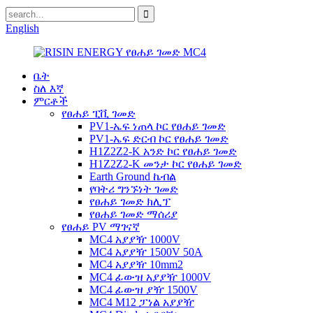
English
ቤት
ስለ እኛ
ምርቶች
የፀሐይ ፒቪ ገመድ
PV1-ኤፍ ነጠላ ኮር የፀሐይ ገመድ
PV1-ኤፍ ድርብ ኮር የፀሐይ ገመድ
H1Z2Z2-K አንድ ኮር የፀሐይ ገመድ
H1Z2Z2-K መንታ ኮር የፀሐይ ገመድ
Earth Ground ኬብል
የባትሪ ግንኙነት ገመድ
የፀሐይ ገመድ ክሊፕ
የፀሐይ ገመድ ማሰሪያ
የፀሐይ PV ማገናኛ
MC4 አያያዥ 1000V
MC4 አያያዥ 1500V 50A
MC4 አያያዥ 10mm2
MC4 ፊውዝ አያያዥ 1000V
MC4 ፊውዝ ያዥ 1500V
MC4 M12 ፓነል አያያዥ