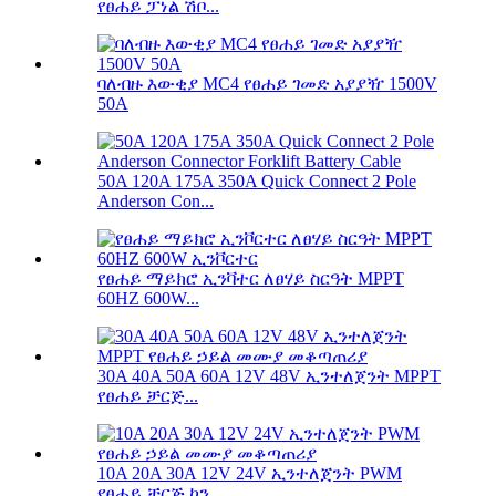
የፀሐይ ፓነል ሽቦ...
ባለብዙ እውቂያ MC4 የፀሐይ ገመድ አያያዥ 1500V
50A
50A 120A 175A 350A Quick Connect 2 Pole
Anderson Con...
የፀሐይ ማይክሮ ኢንቫተር ለፀሃይ ስርዓት MPPT
60HZ 600W...
30A 40A 50A 60A 12V 48V ኢንተለጀንት MPPT
የፀሐይ ቻርጅ...
10A 20A 30A 12V 24V ኢንተለጀንት PWM
የፀሐይ ቻርጅ ኮን...