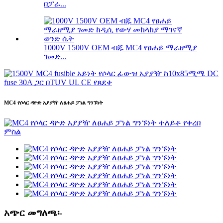
በፓራ...
1000V 1500V OEM ብጁ MC4 የፀሐይ ማራዘሚያ
ገመድ...
MC4 የሶላር ዳዮድ አያያዥ ለፀሐይ ፓነል ግንኙነት
አጭር መግለጫ፡-