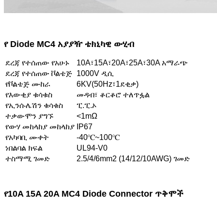
የ Diode MC4 አያያዥ ቴክኒካዊ ውሂብ
ደረጃ የተሰጠው የአሁኑ
10A፣15A፣20A፣25A፣30A አማራጭ
ደረጃ የተሰጠው ቮልቴጅ
1000V ዲሲ
የቮልቴጅ ሙከራ
6KV(50Hz፣1ደቂቃ)
የእውቂያ ቁሳቁስ
መዳብ፣ ቆርቆሮ ተለጥፏል
የኢንሱሌሽን ቁሳቁስ
ፒ.ፒ.ኦ
ተቃውሞን ያግኙ
<1mΩ
የውሃ መከላከያ መከላከያ
IP67
የአካባቢ ሙቀት
-40℃~100℃
ነበልባል ክፍል
UL94-V0
ተስማሚ ገመድ
2.5/4/6mm2 (14/12/10AWG) ገመድ
የ10A 15A 20A MC4 Diode Connector ጥቅሞች