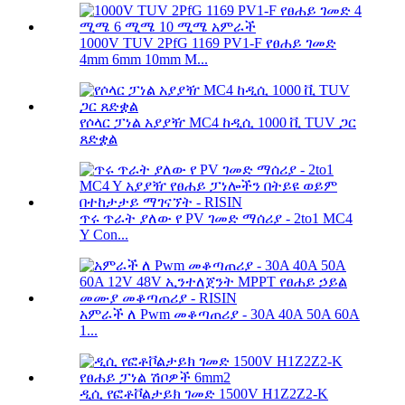
1000V TUV 2PfG 1169 PV1-F የፀሐይ ገመድ
4mm 6mm 10mm M...
የሶላር ፓነል አያያዥ MC4 ከዲሲ 1000 ቪ TUV ጋር
ጸድቋል
ጥሩ ጥራት ያለው የ PV ገመድ ማሰሪያ - 2to1 MC4
Y Con...
አምራች ለ Pwm መቆጣጠሪያ - 30A 40A 50A 60A
1...
ዲሲ የፎቶቮልታይክ ገመድ 1500V H1Z2Z2-K