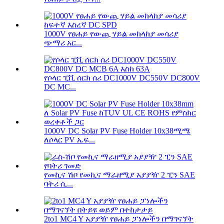
1000V የፀሐይ የውጪ ሃይል መከላከያ መሳሪያ
ጭማሪ አር...
የሶላር ፒቪ ሰርክ ሰሪ DC1000V DC550V DC800V
DC MC...
1000V DC Solar PV Fuse Holder 10x38ሚሜ
ለሶላር PV ኤፍ...
የመኪና ሽቦ የመኪና ማራዘሚያ አያያዥ 2 ፒን SAE
ባትሪ ሲ...
2to1 MC4 Y አያያዥ የፀሐይ ፓነሎችን በማገናኘት