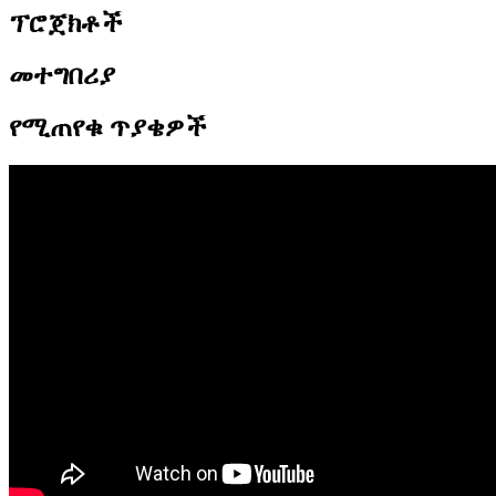
ፕሮጀክቶች
መተግበሪያ
የሚጠየቁ ጥያቄዎች