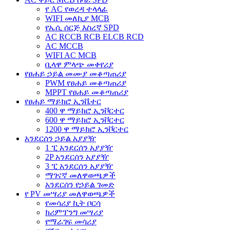
የ AC የወረዳ ተላላፊ
WIFI መለኪያ MCB
የኤሲ ሰርጅ እስረኛ SPD
AC RCCB RCB ELCB RCD
AC MCCB
WIFI AC MCB
ቢላዋ ምላጭ መቀየሪያ
የፀሐይ ኃይል መሙያ መቆጣጠሪያ
PWM የፀሐይ መቆጣጠሪያ
MPPT የፀሐይ መቆጣጠሪያ
የፀሐይ ማይክሮ ኢንቬተር
400 ዋ ማይክሮ ኢንቮርተር
600 ዋ ማይክሮ ኢንቮርተር
1200 ዋ ማይክሮ ኢንቮርተር
አንደርሰን ኃይል አያያዥ
1 ፒ አንደርሰን አያያዥ
2P አንደርሰን አያያዥ
3 ፒ አንደርሰን አያያዥ
ማገናኛ መለዋወጫዎች
አንደርሰን የኃይል ገመድ
የ PV መሣሪያ መለዋወጫዎች
የመሳሪያ ኪት ቦርሳ
ክሪምፕንግ መሣሪያ
የማራገፍ መሳሪያ