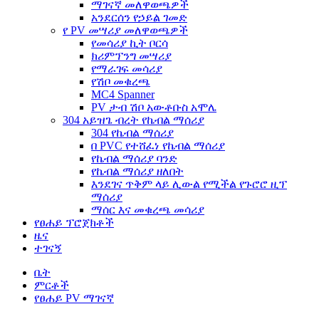
ማገናኛ መለዋወጫዎች
አንደርሰን የኃይል ገመድ
የ PV መሣሪያ መለዋወጫዎች
የመሳሪያ ኪት ቦርሳ
ክሪምፕንግ መሣሪያ
የማራገፍ መሳሪያ
የሽቦ መቁረጫ
MC4 Spanner
PV ታብ ሽቦ አውቶቡስ አሞሌ
304 አይዝጌ ብረት የኬብል ማሰሪያ
304 የኬብል ማሰሪያ
በ PVC የተሸፈነ የኬብል ማሰሪያ
የኬብል ማሰሪያ ባንድ
የኬብል ማሰሪያ ዘለበት
እንደገና ጥቅም ላይ ሊውል የሚችል የጉሮሮ ዚፕ
ማሰሪያ
ማሰር እና መቁረጫ መሳሪያ
የፀሐይ ፕሮጀክቶች
ዜና
ተገናኝ
ቤት
ምርቶች
የፀሐይ PV ማገናኛ