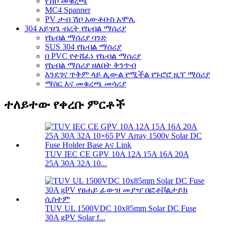
የሽቦ መቁረጫ
MC4 Spanner
PV ታብ ሽቦ አውቶቡስ አሞሌ
304 አይዝጌ ብረት የኬብል ማሰሪያ
የኬብል ማሰሪያ ባንድ
SUS 304 የኬብል ማሰሪያ
በ PVC የተሸፈነ የኬብል ማሰሪያ
የኬብል ማሰሪያ ዘለበት ቅንጥብ
እንደገና ጥቅም ላይ ሊውል የሚችል የጉሮሮ ዚፕ ማሰሪያ
ማሰር እና መቁረጫ መሳሪያ
ተለይተው የቀረቡ ምርቶች
TUV IEC CE GPV 10A 12A 15A 16A 20A
25A 30A 32A 10...
TUV UL 1500VDC 10x85mm Solar DC Fuse
30A gPV Solar f...