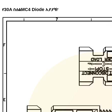
የ30A ስዕል
MC4 Diode አያያዥ