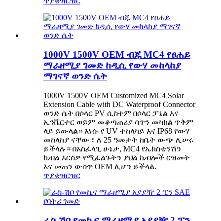
ጥያቄ
ዝርዝር
1000V 1500V OEM ብጁ MC4 የፀሐይ
ማራዘሚያ ገመድ ከዲሲ የውሃ መከላከያ
ማገናኛ ወንድ ሴት
1000V 1500V OEM Customized MC4 Solar
Extension Cable with DC Waterproof Connector
ወንድ ሴት በሶላር PV ሲስተም በሶላር ፓኔል እና
ኢንቬርተር ወይም መቆጣጠሪያ ሳጥን መካከል ጥቅም
ላይ ይውላል። እነሱ የ UV ተከላካይ እና IP68 የውሃ
መከላከያ ናቸው ፣ ለ 25 ዓመታት ከቤት ውጭ ሊሠሩ
ይችላሉ። በአስፈላጊ ሁኔታ, MC4 የኤክስቴንሽን
ኬብል እርስዎ የሚፈልጉትን ያህል ኬብሎች ርዝመት
እና መጠን ውስጥ OEM ሊሆን ይችላል.
ጥያቄ
ዝርዝር
ራስ-ሽቦ የመኪና ማራዘሚያ አያያዥ 2 ፒን