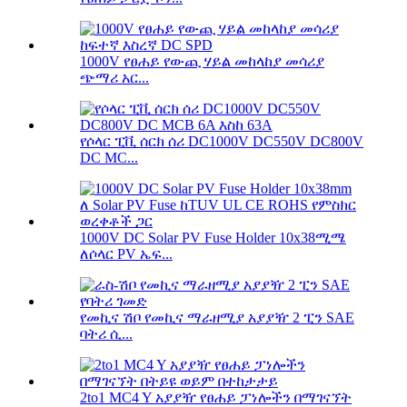
1000V የፀሐይ የውጪ ሃይል መከላከያ መሳሪያ
ጭማሪ አር...
የሶላር ፒቪ ሰርክ ሰሪ DC1000V DC550V DC800V
DC MC...
1000V DC Solar PV Fuse Holder 10x38ሚሜ
ለሶላር PV ኤፍ...
የመኪና ሽቦ የመኪና ማራዘሚያ አያያዥ 2 ፒን SAE
ባትሪ ሲ...
2to1 MC4 Y አያያዥ የፀሐይ ፓነሎችን በማገናኘት