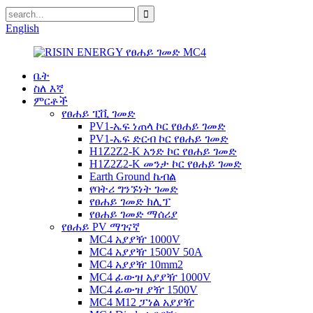
English
ቤት
ስለ እኛ
ምርቶች
የፀሐይ ፒቪ ገመድ
PV1-ኤፍ ነጠላ ኮር የፀሐይ ገመድ
PV1-ኤፍ ድርብ ኮር የፀሐይ ገመድ
H1Z2Z2-K አንድ ኮር የፀሐይ ገመድ
H1Z2Z2-K መንታ ኮር የፀሐይ ገመድ
Earth Ground ኬብል
የባትሪ ግንኙነት ገመድ
የፀሐይ ገመድ ክሊፕ
የፀሐይ ገመድ ማሰሪያ
የፀሐይ PV ማገናኛ
MC4 አያያዥ 1000V
MC4 አያያዥ 1500V 50A
MC4 አያያዥ 10mm2
MC4 ፊውዝ አያያዥ 1000V
MC4 ፊውዝ ያዥ 1500V
MC4 M12 ፓነል አያያዥ