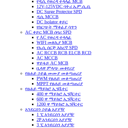
የዲሲ የወረዳ ተላላፊ MCB
12V-125VDC ባትሪ ኤም.ሲ.ቢ
DC Surge Protector SPD
ዲሲ MCCB
DC Isolator ቀይር
የስርጭት ማቀፊያ ሳጥን
AC ቀይር MCB ሰባሪ SPD
የ AC የወረዳ ተላላፊ
WIFI መለኪያ MCB
የኤሲ ሰርጅ እስረኛ SPD
AC RCCB RCB ELCB RCD
AC MCCB
ዋይፋይ AC MCB
ቢላዋ ምላጭ መቀየሪያ
የፀሐይ ኃይል መሙያ መቆጣጠሪያ
PWM የፀሐይ መቆጣጠሪያ
MPPT የፀሐይ መቆጣጠሪያ
የፀሐይ ማይክሮ ኢንቬተር
400 ዋ ማይክሮ ኢንቮርተር
600 ዋ ማይክሮ ኢንቮርተር
1200 ዋ ማይክሮ ኢንቮርተር
አንደርሰን ኃይል አያያዥ
1 ፒ አንደርሰን አያያዥ
2P አንደርሰን አያያዥ
3 ፒ አንደርሰን አያያዥ