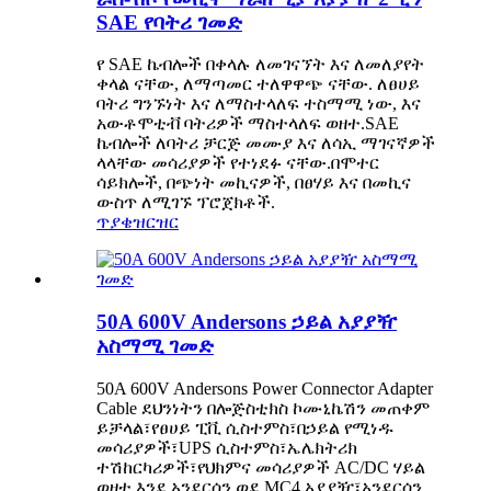
SAE የባትሪ ገመድ
የ SAE ኬብሎች በቀላሉ ለመገናኘት እና ለመለያየት
ቀላል ናቸው, ለማጣመር ተለዋዋጭ ናቸው. ለፀሀይ
ባትሪ ግንኙነት እና ለማስተላለፍ ተስማሚ ነው, እና
አውቶሞቲቭ ባትሪዎች ማስተላለፍ ወዘተ.SAE
ኬብሎች ለባትሪ ቻርጅ መሙያ እና ለሳኢ ማገናኛዎች
ላላቸው መሳሪያዎች የተነደፉ ናቸው.በሞተር
ሳይክሎች, በጭነት መኪናዎች, በፀሃይ እና በመኪና
ውስጥ ለሚገኙ ፕሮጀክቶች.
ጥያቄ
ዝርዝር
50A 600V Andersons ኃይል አያያዥ
አስማሚ ገመድ
50A 600V Andersons Power Connector Adapter
Cable ደህንነትን በሎጅስቲክስ ኮሙኒኬሽን መጠቀም
ይቻላል፣የፀሀይ ፒቪ ሲስተምስ፣በኃይል የሚነዱ
መሳሪያዎች፣UPS ሲስተምስ፣ኤሌክትሪክ
ተሽከርካሪዎች፣የህክምና መሳሪያዎች AC/DC ሃይል
ወዘተ.እንደ አንደርሰን ወደ MC4 አያያዥ፣አንደርሰን