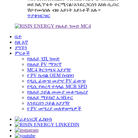
ወደ ክሊፕቴት ተርሚናል፣አንደርጋርሰን እስከ ሲሪነር
ሽቦ የመሳሰሉ ብዙ አይነት አይነቶች አሉ።
ጥያቄ
ዝርዝር
ቤት
ስለ እኛ
ያግኙን
ምርቶች
የፀሐይ ፒቪ ገመድ
የፀሐይ PV ማገናኛ
MC4 ቅርንጫፍ አያያዥ
የ PV ኬብል OEM ስብሰባ
የዲሲ ፊውዝ መያዣ PV ፊውዝ
የዲሲ የወረዳ ተላላፊ MCB SPD
የፀሐይ ኃይል መሙያ መቆጣጠሪያ
የፀሐይ ማይክሮ ኢንቬተር
አንደርሰን ኃይል አያያዥ
የ PV መሣሪያ መለዋወጫዎች