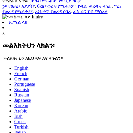
የተጠበቁ ናቸው.
ትኩስ ምርቶች
,
የጣቢያ ካርታ
pv የፀሐይ አያያዥ
,
6ka የወረዳ የሚላተም
,
የዲሲ ወረዳ ተላላፊ
,
ሚኒ
የወረዳ የሚላተም
,
አነስተኛ የወረዳ ሰባሪ
,
ራስ-ሰር ሽቦ ማሰሪያ
,
ኢሜል ላክ
x
መልእክትህን ላክልን፡
መልእክትህን እዚህ ጻፍ እና ላኩልን።
English
French
German
Portuguese
Spanish
Russian
Japanese
Korean
Arabic
Irish
Greek
Turkish
Italian