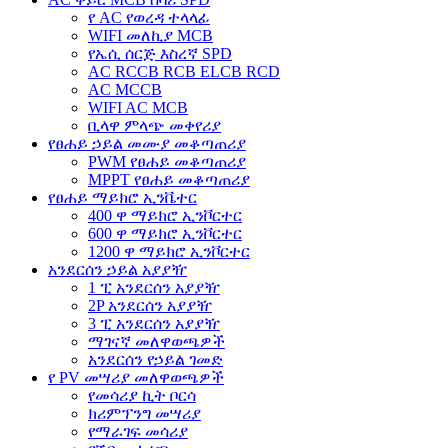
የ AC የወረዳ ተላላፊ
WIFI መለኪያ MCB
የኤሲ ሰርጅ እስረኛ SPD
AC RCCB RCB ELCB RCD
AC MCCB
WIFI AC MCB
ቢላዋ ምላጭ መቀየሪያ
የፀሐይ ኃይል መሙያ መቆጣጠሪያ
PWM የፀሐይ መቆጣጠሪያ
MPPT የፀሐይ መቆጣጠሪያ
የፀሐይ ማይክሮ ኢንቬተር
400 ዋ ማይክሮ ኢንቮርተር
600 ዋ ማይክሮ ኢንቮርተር
1200 ዋ ማይክሮ ኢንቮርተር
አንደርሰን ኃይል አያያዥ
1 ፒ አንደርሰን አያያዥ
2P አንደርሰን አያያዥ
3 ፒ አንደርሰን አያያዥ
ማገናኛ መለዋወጫዎች
አንደርሰን የኃይል ገመድ
የ PV መሣሪያ መለዋወጫዎች
የመሳሪያ ኪት ቦርሳ
ክሪምፕንግ መሣሪያ
የማራገፍ መሳሪያ