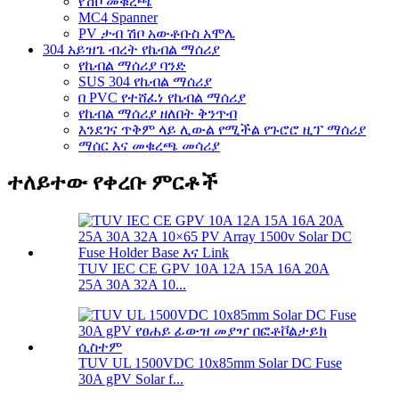
የሽቦ መቁረጫ
MC4 Spanner
PV ታብ ሽቦ አውቶቡስ አሞሌ
304 አይዝጌ ብረት የኬብል ማሰሪያ
የኬብል ማሰሪያ ባንድ
SUS 304 የኬብል ማሰሪያ
በ PVC የተሸፈነ የኬብል ማሰሪያ
የኬብል ማሰሪያ ዘለበት ቅንጥብ
እንደገና ጥቅም ላይ ሊውል የሚችል የጉሮሮ ዚፕ ማሰሪያ
ማሰር እና መቁረጫ መሳሪያ
ተለይተው የቀረቡ ምርቶች
TUV IEC CE GPV 10A 12A 15A 16A 20A
25A 30A 32A 10...
TUV UL 1500VDC 10x85mm Solar DC Fuse
30A gPV Solar f...