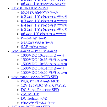
ከ6 እስከ 1 ቲ ቅርንጫፍ አያያዥ
የ PV ኬብል OEM ስብሰባ
MC4 የኤክስቴንሽን ገመድ
ከ 2 እስከ 1 Y የቅርንጫፍ ማገናኛ
ከ 3 እስከ 1 Y የቅርንጫፍ ማገናኛ
ከ 4 እስከ 1 Y የቅርንጫፍ ማገናኛ
ከ 5 እስከ 1 Y የቅርንጫፍ ማገናኛ
ከ6 እስከ 1 Y የቅርንጫፍ ማገናኛ
የመሬት ላይ ገመድ
አንደርሰን የኃይል ገመድ
SAE የባትሪ ገመድ
የዲሲ ፊውዝ መያዣ PV ፊውዝ
1000VDC 10x38mm ፊውዝ
1500VDC 10x65 ሚሜ ፊውዝ
1500VDC 10x85 ሚሜ ፊውዝ
1500VDC 14x51mm ፊውዝ
1500VDC 14x65 ሚሜ ፊውዝ
የዲሲ የወረዳ ተላላፊ MCB SPD
የዲሲ የወረዳ ተላላፊ MCB
12V-125VDC ባትሪ ኤም.ሲ.ቢ
DC Surge Protector SPD
ዲሲ MCCB
DC Isolator ቀይር
የስርጭት ማቀፊያ ሳጥን
AC ቀይር MCB ሰባሪ SPD