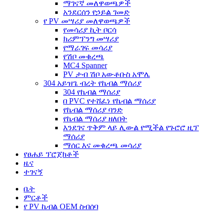
ማገናኛ መለዋወጫዎች
አንደርሰን የኃይል ገመድ
የ PV መሣሪያ መለዋወጫዎች
የመሳሪያ ኪት ቦርሳ
ክሪምፕንግ መሣሪያ
የማራገፍ መሳሪያ
የሽቦ መቁረጫ
MC4 Spanner
PV ታብ ሽቦ አውቶቡስ አሞሌ
304 አይዝጌ ብረት የኬብል ማሰሪያ
304 የኬብል ማሰሪያ
በ PVC የተሸፈነ የኬብል ማሰሪያ
የኬብል ማሰሪያ ባንድ
የኬብል ማሰሪያ ዘለበት
እንደገና ጥቅም ላይ ሊውል የሚችል የጉሮሮ ዚፕ
ማሰሪያ
ማሰር እና መቁረጫ መሳሪያ
የፀሐይ ፕሮጀክቶች
ዜና
ተገናኝ
ቤት
ምርቶች
የ PV ኬብል OEM ስብሰባ