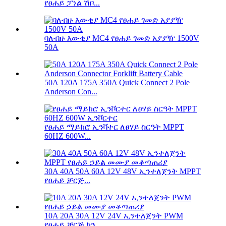
የፀሐይ ፓነል ሽቦ...
ባለብዙ እውቂያ MC4 የፀሐይ ገመድ አያያዥ 1500V
50A
50A 120A 175A 350A Quick Connect 2 Pole
Anderson Con...
የፀሐይ ማይክሮ ኢንቫተር ለፀሃይ ስርዓት MPPT
60HZ 600W...
30A 40A 50A 60A 12V 48V ኢንተለጀንት MPPT
የፀሐይ ቻርጅ...
10A 20A 30A 12V 24V ኢንተለጀንት PWM
የፀሐይ ቻርጅ ኮን...