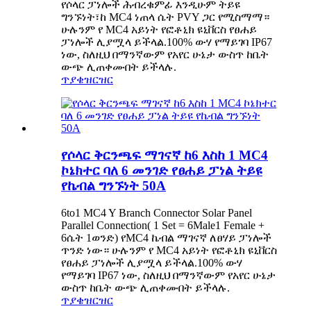
የሶላር ፓነሎች ሕብረቁምፊ እንዲሁም ትይዩ
ግንኙነት፣ከ MC4 ነጠላ ሴት PVY ጋር የሚስማማ።
ሁሉንም የ MC4 አይነት የፎቶኒክ ዩኒቨርስ የፀሐይ
ፓነሎች ሊያሟላ ይችላል.100% ውሃ የማይገባ IP67
ነው, ስለዚህ በማንኛውም የአየር ሁኔታ ውስጥ ከቤት
ውጭ ሊጠቀሙበት ይችላሉ.
ጥያቄ
ዝርዝር
የሶላር ቅርንጫፍ ማገናኛ ከ6 እስከ 1 MC4
ኮኔክተር ባለ 6 መንገድ የፀሐይ ፓነል ትይዩ
የኬብል ግንኙነት 50A
6to1 MC4 Y Branch Connector Solar Panel
Parallel Connection( 1 Set = 6Male1 Female +
6ሴት 1ወንድ) የMC4 ኬብል ማገናኛ ለፀሃይ ፓነሎች
ጥንድ ነው። ሁሉንም የ MC4 አይነት የፎቶኒክ ዩኒቨርስ
የፀሐይ ፓነሎች ሊያሟላ ይችላል.100% ውሃ
የማይገባ IP67 ነው, ስለዚህ በማንኛውም የአየር ሁኔታ
ውስጥ ከቤት ውጭ ሊጠቀሙበት ይችላሉ.
ጥያቄ
ዝርዝር