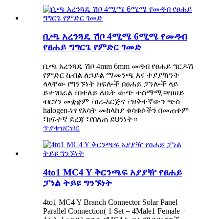
ቢጫ አረንጓዴ ሽቦ 4ሚሜ 6ሚሜ የመዳብ
የፀሐይ ግግርጌ የምድር ገመድ
ቢጫ አረንጓዴ ሽቦ 4mm 6mm መዳብ የፀሐይ ግርዶሽ
የምድር ኬብል ለኃይል ማመንጫ እና ተያያዥነት
ላላቸው የግንኙነት ክፍሎች በፀሐይ ፓነሎች ላይ
ይተገበራል ፣በተለይ ለቤት ውጭ ተስማሚ።የፀሀይ
ብርሃን መቋቋም ፣ፀረ-እርጅና ፣ዝቅተኛውን ጭስ
halogen-ነፃ የእሳት መከላከያ ቁሳቁሶችን በመጠቀም
፣ከፍተኛ ደረጃ ፣የበለጠ ደህንነት።
ጥያቄ
ዝርዝር
4to1 MC4 Y ቅርንጫፍ አያያዥ የፀሐይ
ፓነል ትይዩ ግንኙነት
4to1 MC4 Y Branch Connector Solar Panel
Parallel Connection( 1 Set = 4Male1 Female +