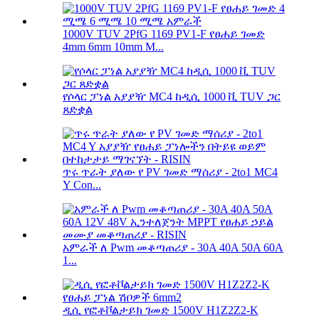
1000V TUV 2PfG 1169 PV1-F የፀሐይ ገመድ
4mm 6mm 10mm M...
የሶላር ፓነል አያያዥ MC4 ከዲሲ 1000 ቪ TUV ጋር
ጸድቋል
ጥሩ ጥራት ያለው የ PV ገመድ ማሰሪያ - 2to1 MC4
Y Con...
አምራች ለ Pwm መቆጣጠሪያ - 30A 40A 50A 60A
1...
ዲሲ የፎቶቮልታይክ ገመድ 1500V H1Z2Z2-K