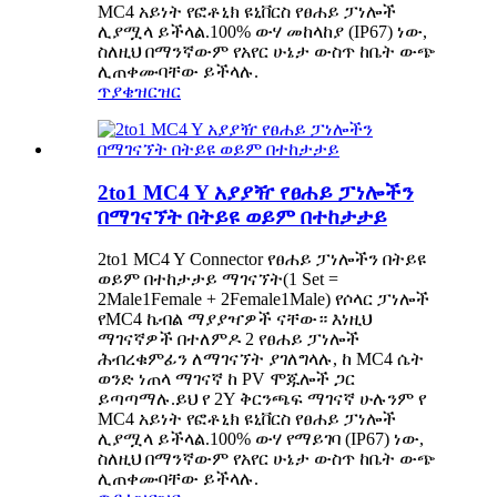
MC4 አይነት የፎቶኒክ ዩኒቨርስ የፀሐይ ፓነሎች
ሊያሟላ ይችላል.100% ውሃ መከላከያ (IP67) ነው,
ስለዚህ በማንኛውም የአየር ሁኔታ ውስጥ ከቤት ውጭ
ሊጠቀሙባቸው ይችላሉ.
ጥያቄ
ዝርዝር
2to1 MC4 Y አያያዥ የፀሐይ ፓነሎችን
በማገናኘት በትይዩ ወይም በተከታታይ
2to1 MC4 Y Connector የፀሐይ ፓነሎችን በትይዩ
ወይም በተከታታይ ማገናኘት(1 Set =
2Male1Female + 2Female1Male) የሶላር ፓነሎች
የMC4 ኬብል ማያያዣዎች ናቸው። እነዚህ
ማገናኛዎች በተለምዶ 2 የፀሐይ ፓነሎች
ሕብረቁምፊን ለማገናኘት ያገለግላሉ, ከ MC4 ሴት
ወንድ ነጠላ ማገናኛ ከ PV ሞጁሎች ጋር
ይጣጣማሉ.ይህ የ 2Y ቅርንጫፍ ማገናኛ ሁሉንም የ
MC4 አይነት የፎቶኒክ ዩኒቨርስ የፀሐይ ፓነሎች
ሊያሟላ ይችላል.100% ውሃ የማይገባ (IP67) ነው,
ስለዚህ በማንኛውም የአየር ሁኔታ ውስጥ ከቤት ውጭ
ሊጠቀሙባቸው ይችላሉ.