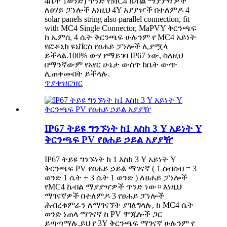
4ሴት 1ወንድ) ጥንድ የMC4 ኬብል ማያያዣዎች
ለፀሃይ ፓነሎች እነዚህ 4Y አያያዦች በተለምዶ 4
solar panels string also parallel connection, fit
with MC4 Single Connector, MaPVY ቅርንጫፍ
ከ ኤምሲ 4 ሴት ቅርንጫፍ ሁሉንም የ MC4 አይነት
የፎቶኒክ ዩኒቨርስ የፀሐይ ፓነሎች ሊያሟላ
ይችላል.100% ውሃ የማይገባ IP67 ነው, ስለዚህ
በማንኛውም የአየር ሁኔታ ውስጥ ከቤት ውጭ
ሊጠቀሙበት ይችላሉ.
ጥያቄ
ዝርዝር
IP67 ትይዩ ግንኙነት ከ1 እስከ 3 Y አይነት Y
ቅርንጫፍ PV የፀሐይ ኃይል አያያዥ
IP67 ትይዩ ግንኙነት ከ 1 እስከ 3 Y አይነት Y
ቅርንጫፍ PV የፀሐይ ኃይል ማገናኛ ( 1 ስብስብ = 3
ወንድ 1 ሴት + 3 ሴት 1 ወንድ ) ለፀሐይ ፓነሎች
የMC4 ኬብል ማያያዣዎች ጥንድ ነው። እነዚህ
ማገናኛዎች በተለምዶ 3 የፀሐይ ፓነሎች
ሕብረቁምፊን ለማገናኘት ያገለግላሉ, ከ MC4 ሴት
ወንድ ነጠላ ማገናኛ ከ PV ሞጁሎች ጋር
ይጣጣማሉ.ይህ የ 3Y ቅርንጫፍ ማገናኛ ሁሉንም የ