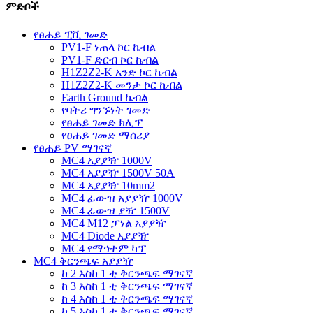
ምድቦች
የፀሐይ ፒቪ ገመድ
PV1-F ነጠላ ኮር ኬብል
PV1-F ድርብ ኮር ኬብል
H1Z2Z2-K አንድ ኮር ኬብል
H1Z2Z2-K መንታ ኮር ኬብል
Earth Ground ኬብል
የባትሪ ግንኙነት ገመድ
የፀሐይ ገመድ ክሊፕ
የፀሐይ ገመድ ማሰሪያ
የፀሐይ PV ማገናኛ
MC4 አያያዥ 1000V
MC4 አያያዥ 1500V 50A
MC4 አያያዥ 10mm2
MC4 ፊውዝ አያያዥ 1000V
MC4 ፊውዝ ያዥ 1500V
MC4 M12 ፓነል አያያዥ
MC4 Diode አያያዥ
MC4 የማኅተም ካፕ
MC4 ቅርንጫፍ አያያዥ
ከ 2 እስከ 1 ቲ ቅርንጫፍ ማገናኛ
ከ 3 እስከ 1 ቲ ቅርንጫፍ ማገናኛ
ከ 4 እስከ 1 ቲ ቅርንጫፍ ማገናኛ
ከ 5 እስከ 1 ቲ ቅርንጫፍ ማገናኛ