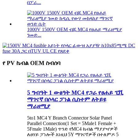
በፓራ...
1000V 1500V OEM ብጁ MC4 የፀሐይ ማራዘሚያ
ገመድ...
የ PV ኬብል OEM ስብሰባ
5 ግብዓት 1 ውፅዓት MC4 የጋራ የፀሐይ ፒቪ
ማገናኛ በሶላር ፓነል ሲስተም ለትይዩ
ማራዘሚያ
5to1 MC4 Y Branch Connector Solar Panel
Parallel Connection(1 Set = 5Male1 Female +
5Fmale 1Male) ጥንድ የMC4 ኬብል ማያያዣዎች
ለፀሃይ ፓነሎች እነዚህ 5Y ማገናኛዎች በተለምዶ 5