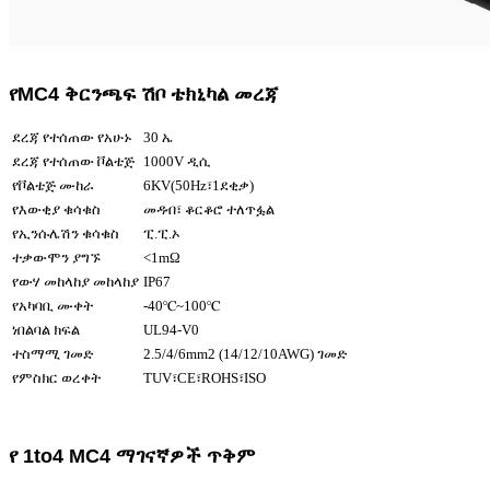
የMC4 ቅርንጫፍ ሽቦ ቴክኒካል መረጃ
ደረጃ የተሰጠው የአሁኑ
30 ኤ
ደረጃ የተሰጠው ቮልቴጅ
1000V ዲሲ
የቮልቴጅ ሙከራ
6KV(50Hz፣1ደቂቃ)
የእውቂያ ቁሳቁስ
መዳብ፣ ቆርቆሮ ተለጥፏል
የኢንሱሌሽን ቁሳቁስ
ፒ.ፒ.ኦ
ተቃውሞን ያግኙ
<1mΩ
የውሃ መከላከያ መከላከያ
IP67
የአካባቢ ሙቀት
-40℃~100℃
ነበልባል ክፍል
UL94-V0
ተስማሚ ገመድ
2.5/4/6mm2 (14/12/10AWG) ገመድ
የምስክር ወረቀት
TUV፣CE፣ROHS፣ISO
የ 1to4 MC4 ማገናኛዎች ጥቅም