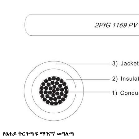
የፀሐይ ቅርንጫፍ ማገናኛ መግለጫ