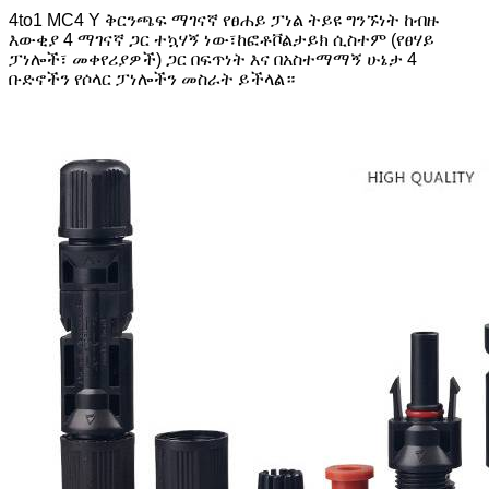
4to1 MC4 Y ቅርንጫፍ ማገናኛ የፀሐይ ፓነል ትይዩ ግንኙነት ከብዙ
እውቂያ 4 ማገናኛ ጋር ተኳሃኝ ነው፣ከፎቶቮልታይክ ሲስተም (የፀሃይ
ፓነሎች፣ መቀየሪያዎች) ጋር በፍጥነት እና በአስተማማኝ ሁኔታ 4
ቡድኖችን የሶላር ፓነሎችን መስራት ይችላል።