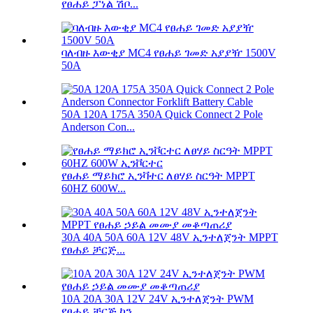
የፀሐይ ፓነል ሽቦ...
ባለብዙ እውቂያ MC4 የፀሐይ ገመድ አያያዥ 1500V
50A
50A 120A 175A 350A Quick Connect 2 Pole
Anderson Con...
የፀሐይ ማይክሮ ኢንቫተር ለፀሃይ ስርዓት MPPT
60HZ 600W...
30A 40A 50A 60A 12V 48V ኢንተለጀንት MPPT
የፀሐይ ቻርጅ...
10A 20A 30A 12V 24V ኢንተለጀንት PWM
የፀሐይ ቻርጅ ኮን...