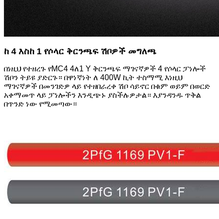
ከ 4 እስከ 1 የሶላር ቅርንጫፍ ሽቦዎች መግለጫ
በነዚህ የተዘረጉ የMC4 4ለ1 Y ቅርንጫፍ ማገናኛዎች 4 የሶላር ፓነሎች
ሽቦን ትይዩ ያድርጉ። በዋነኛነት ለ 400W ኪት ተስማሚ እነዚህ
ማገናኛዎች በመንገድዎ ላይ የተዘበራረቀ ሽቦ ሳይኖር በቁም ወይም በወርድ
አቀማመጥ ላይ ፓነሎችን እንዲጭኑ ያስችሉዎታል። እያንዳንዱ ጥቅል
በጥንድ ነው የሚመጣው።