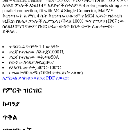
Set = 4Male1 Female + 4ሴት 1ወንድ) ጥንድ የMC4 ኬብል ማያያዣዎች
ለፀሃይ ፓነሎች እነዚህ 4Y አያያዦች በተለምዶ 4 solar panels string also
parallel connection, fit with MC4 Single Connector, MaPVY
ቅርንጫፍ ከ ኤምሲ 4 ሴት ቅርንጫፍ ሁሉንም የ MC4 አይነት የፎቶኒክ
ዩኒቨርስ የፀሐይ ፓነሎች ሊያሟላ ይችላል.100% ውሃ የማይገባ IP67 ነው,
ስለዚህ በማንኛውም የአየር ሁኔታ ውስጥ ከቤት ውጭ ሊጠቀሙበት
ይችላሉ.
ተግባር፡-
4 ግብዓት ፣ 1 ውፅዓት
ደረጃ የተሰጠው ቮልቴጅ፡
1000 ቪ
ደረጃ የተሰጠው ወቅታዊ፡
50A
የውሃ መከላከያ ክፍል;
IP67
የአካባቢ ሙቀት;
-40℃~100℃
ርዝመት፡
50 ሴሜ (OEM ተቀባይነት አለው)
ኢሜይል ይላኩልን።
እንደ PDF አውርድ
የምርት ዝርዝር
ኩባንያ
ጥቅል