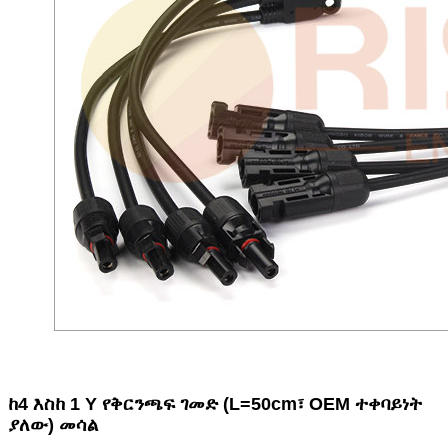
ከ4 እስከ 1 Y የቅርንጫፍ ገመድ (L=50cm፣ OEM ተቀባይነት
ያለው) መሳል