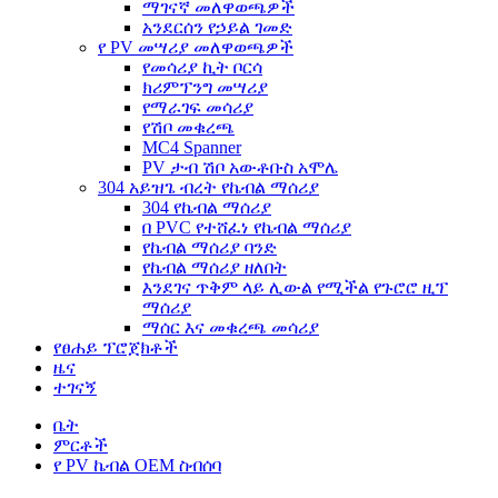
ማገናኛ መለዋወጫዎች
አንደርሰን የኃይል ገመድ
የ PV መሣሪያ መለዋወጫዎች
የመሳሪያ ኪት ቦርሳ
ክሪምፕንግ መሣሪያ
የማራገፍ መሳሪያ
የሽቦ መቁረጫ
MC4 Spanner
PV ታብ ሽቦ አውቶቡስ አሞሌ
304 አይዝጌ ብረት የኬብል ማሰሪያ
304 የኬብል ማሰሪያ
በ PVC የተሸፈነ የኬብል ማሰሪያ
የኬብል ማሰሪያ ባንድ
የኬብል ማሰሪያ ዘለበት
እንደገና ጥቅም ላይ ሊውል የሚችል የጉሮሮ ዚፕ
ማሰሪያ
ማሰር እና መቁረጫ መሳሪያ
የፀሐይ ፕሮጀክቶች
ዜና
ተገናኝ
ቤት
ምርቶች
የ PV ኬብል OEM ስብሰባ