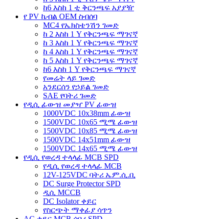
ከ6 እስከ 1 ቲ ቅርንጫፍ አያያዥ
የ PV ኬብል OEM ስብሰባ
MC4 የኤክስቴንሽን ገመድ
ከ 2 እስከ 1 Y የቅርንጫፍ ማገናኛ
ከ 3 እስከ 1 Y የቅርንጫፍ ማገናኛ
ከ 4 እስከ 1 Y የቅርንጫፍ ማገናኛ
ከ 5 እስከ 1 Y የቅርንጫፍ ማገናኛ
ከ6 እስከ 1 Y የቅርንጫፍ ማገናኛ
የመሬት ላይ ገመድ
አንደርሰን የኃይል ገመድ
SAE የባትሪ ገመድ
የዲሲ ፊውዝ መያዣ PV ፊውዝ
1000VDC 10x38mm ፊውዝ
1500VDC 10x65 ሚሜ ፊውዝ
1500VDC 10x85 ሚሜ ፊውዝ
1500VDC 14x51mm ፊውዝ
1500VDC 14x65 ሚሜ ፊውዝ
የዲሲ የወረዳ ተላላፊ MCB SPD
የዲሲ የወረዳ ተላላፊ MCB
12V-125VDC ባትሪ ኤም.ሲ.ቢ
DC Surge Protector SPD
ዲሲ MCCB
DC Isolator ቀይር
የስርጭት ማቀፊያ ሳጥን
AC ቀይር MCB ሰባሪ SPD