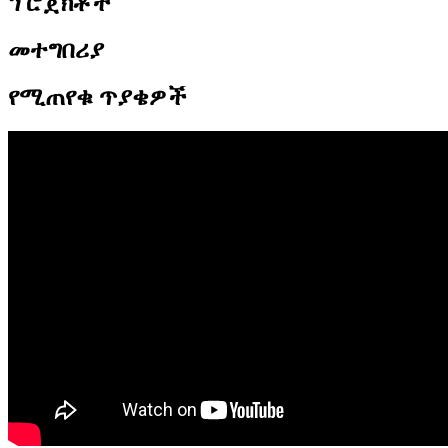
ፕሮጀክቶች
መተግበሪያ
የሚጠየቁ ጥያቄዎች