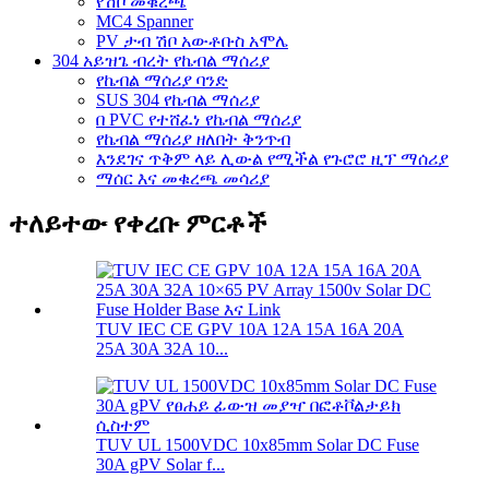
የሽቦ መቁረጫ
MC4 Spanner
PV ታብ ሽቦ አውቶቡስ አሞሌ
304 አይዝጌ ብረት የኬብል ማሰሪያ
የኬብል ማሰሪያ ባንድ
SUS 304 የኬብል ማሰሪያ
በ PVC የተሸፈነ የኬብል ማሰሪያ
የኬብል ማሰሪያ ዘለበት ቅንጥብ
እንደገና ጥቅም ላይ ሊውል የሚችል የጉሮሮ ዚፕ ማሰሪያ
ማሰር እና መቁረጫ መሳሪያ
ተለይተው የቀረቡ ምርቶች
TUV IEC CE GPV 10A 12A 15A 16A 20A
25A 30A 32A 10...
TUV UL 1500VDC 10x85mm Solar DC Fuse
30A gPV Solar f...