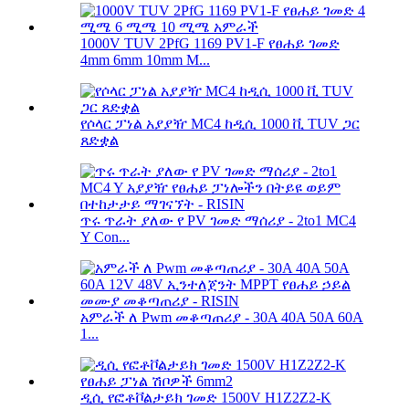
1000V TUV 2PfG 1169 PV1-F የፀሐይ ገመድ
4mm 6mm 10mm M...
የሶላር ፓነል አያያዥ MC4 ከዲሲ 1000 ቪ TUV ጋር
ጸድቋል
ጥሩ ጥራት ያለው የ PV ገመድ ማሰሪያ - 2to1 MC4
Y Con...
አምራች ለ Pwm መቆጣጠሪያ - 30A 40A 50A 60A
1...
ዲሲ የፎቶቮልታይክ ገመድ 1500V H1Z2Z2-K