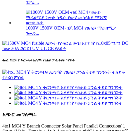
በፓራ...
1000V 1500V OEM ብጁ MC4 የፀሐይ ማራዘሚያ
ገመድ...
4to1 MC4 Y ቅርንጫፍ አያያዥ የፀሐይ ፓነል ትይዩ ግንኙነት
አጭር መግለጫ፡-
4to1 MC4 Y Branch Connector Solar Panel Parallel Connection( 1