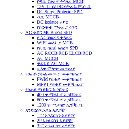
የዲሲ የወረዳ ተላላፊ MCB
12V-125VDC ባትሪ ኤም.ሲ.ቢ
DC Surge Protector SPD
ዲሲ MCCB
DC Isolator ቀይር
የስርጭት ማቀፊያ ሳጥን
AC ቀይር MCB ሰባሪ SPD
የ AC የወረዳ ተላላፊ
WIFI መለኪያ MCB
የኤሲ ሰርጅ እስረኛ SPD
AC RCCB RCB ELCB RCD
AC MCCB
ዋይፋይ AC MCB
ቢላዋ ምላጭ መቀየሪያ
የፀሐይ ኃይል መሙያ መቆጣጠሪያ
PWM የፀሐይ መቆጣጠሪያ
MPPT የፀሐይ መቆጣጠሪያ
የፀሐይ ማይክሮ ኢንቬተር
400 ዋ ማይክሮ ኢንቮርተር
600 ዋ ማይክሮ ኢንቮርተር
1200 ዋ ማይክሮ ኢንቮርተር
አንደርሰን ኃይል አያያዥ
1 ፒ አንደርሰን አያያዥ
2P አንደርሰን አያያዥ
3 ፒ አንደርሰን አያያዥ