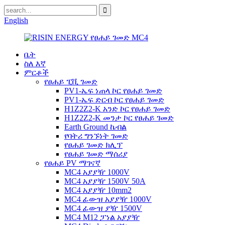
English
ቤት
ስለ እኛ
ምርቶች
የፀሐይ ፒቪ ገመድ
PV1-ኤፍ ነጠላ ኮር የፀሐይ ገመድ
PV1-ኤፍ ድርብ ኮር የፀሐይ ገመድ
H1Z2Z2-K አንድ ኮር የፀሐይ ገመድ
H1Z2Z2-K መንታ ኮር የፀሐይ ገመድ
Earth Ground ኬብል
የባትሪ ግንኙነት ገመድ
የፀሐይ ገመድ ክሊፕ
የፀሐይ ገመድ ማሰሪያ
የፀሐይ PV ማገናኛ
MC4 አያያዥ 1000V
MC4 አያያዥ 1500V 50A
MC4 አያያዥ 10mm2
MC4 ፊውዝ አያያዥ 1000V
MC4 ፊውዝ ያዥ 1500V
MC4 M12 ፓነል አያያዥ