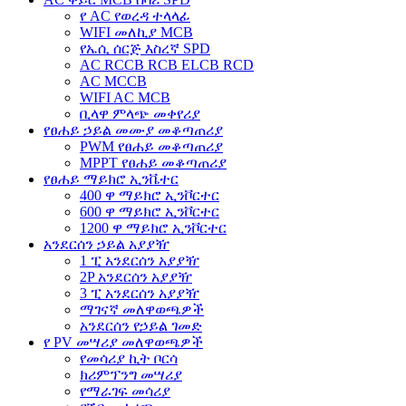
የ AC የወረዳ ተላላፊ
WIFI መለኪያ MCB
የኤሲ ሰርጅ እስረኛ SPD
AC RCCB RCB ELCB RCD
AC MCCB
WIFI AC MCB
ቢላዋ ምላጭ መቀየሪያ
የፀሐይ ኃይል መሙያ መቆጣጠሪያ
PWM የፀሐይ መቆጣጠሪያ
MPPT የፀሐይ መቆጣጠሪያ
የፀሐይ ማይክሮ ኢንቬተር
400 ዋ ማይክሮ ኢንቮርተር
600 ዋ ማይክሮ ኢንቮርተር
1200 ዋ ማይክሮ ኢንቮርተር
አንደርሰን ኃይል አያያዥ
1 ፒ አንደርሰን አያያዥ
2P አንደርሰን አያያዥ
3 ፒ አንደርሰን አያያዥ
ማገናኛ መለዋወጫዎች
አንደርሰን የኃይል ገመድ
የ PV መሣሪያ መለዋወጫዎች
የመሳሪያ ኪት ቦርሳ
ክሪምፕንግ መሣሪያ
የማራገፍ መሳሪያ