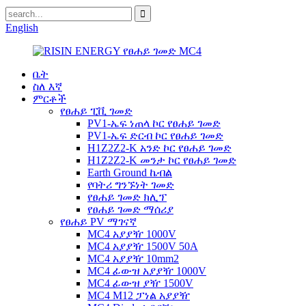
English
ቤት
ስለ እኛ
ምርቶች
የፀሐይ ፒቪ ገመድ
PV1-ኤፍ ነጠላ ኮር የፀሐይ ገመድ
PV1-ኤፍ ድርብ ኮር የፀሐይ ገመድ
H1Z2Z2-K አንድ ኮር የፀሐይ ገመድ
H1Z2Z2-K መንታ ኮር የፀሐይ ገመድ
Earth Ground ኬብል
የባትሪ ግንኙነት ገመድ
የፀሐይ ገመድ ክሊፕ
የፀሐይ ገመድ ማሰሪያ
የፀሐይ PV ማገናኛ
MC4 አያያዥ 1000V
MC4 አያያዥ 1500V 50A
MC4 አያያዥ 10mm2
MC4 ፊውዝ አያያዥ 1000V
MC4 ፊውዝ ያዥ 1500V
MC4 M12 ፓነል አያያዥ