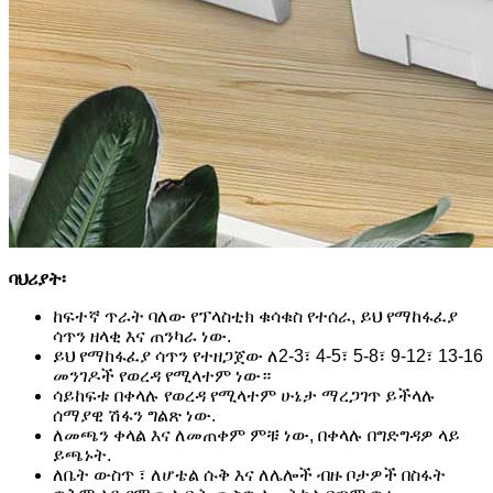
ባህሪያት፡
ከፍተኛ ጥራት ባለው የፕላስቲክ ቁሳቁስ የተሰራ, ይህ የማከፋፈያ
ሳጥን ዘላቂ እና ጠንካራ ነው.
ይህ የማከፋፈያ ሳጥን የተዘጋጀው ለ2-3፣ 4-5፣ 5-8፣ 9-12፣ 13-16
መንገዶች የወረዳ የሚላተም ነው።
ሳይከፍቱ በቀላሉ የወረዳ የሚላተም ሁኔታ ማረጋገጥ ይችላሉ
ሰማያዊ ሽፋን ግልጽ ነው.
ለመጫን ቀላል እና ለመጠቀም ምቹ ነው, በቀላሉ በግድግዳዎ ላይ
ይጫኑት.
ለቤት ውስጥ ፣ ለሆቴል ሱቅ እና ለሌሎች ብዙ ቦታዎች በስፋት