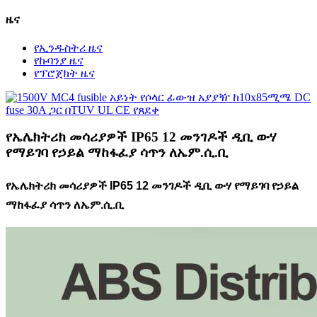
ዜና
የኢንዱስትሪ ዜና
የኩባንያ ዜና
የፕሮጀክት ዜና
የኤሌክትሪክ መሳሪያዎች IP65 12 መንገዶች ዲቢ ውሃ
የማይገባ የኃይል ማከፋፈያ ሳጥን ለኤም.ሲ.ቢ
የኤሌክትሪክ መሳሪያዎች IP65 12 መንገዶች ዲቢ ውሃ የማይገባ የኃይል
ማከፋፈያ ሳጥን ለኤም.ሲ.ቢ