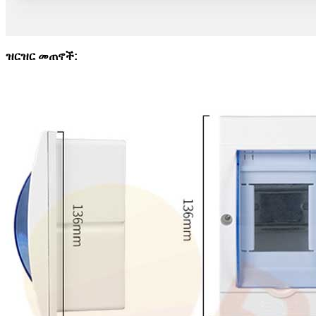
ዝርዝር መጠኖች: