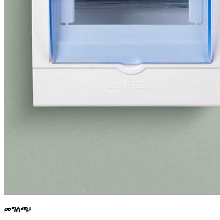
መግለጫ፡