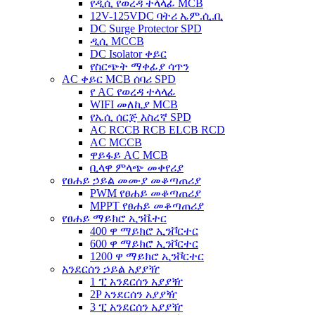
የዲሲ የወረዳ ተላላፊ MCB
12V-125VDC ባትሪ ኤም.ሲ.ቢ
DC Surge Protector SPD
ዲሲ MCCB
DC Isolator ቀይር
የስርጭት ማቀፊያ ሳጥን
AC ቀይር MCB ሰባሪ SPD
የ AC የወረዳ ተላላፊ
WIFI መለኪያ MCB
የኤሲ ሰርጅ እስረኛ SPD
AC RCCB RCB ELCB RCD
AC MCCB
ዋይፋይ AC MCB
ቢላዋ ምላጭ መቀየሪያ
የፀሐይ ኃይል መሙያ መቆጣጠሪያ
PWM የፀሐይ መቆጣጠሪያ
MPPT የፀሐይ መቆጣጠሪያ
የፀሐይ ማይክሮ ኢንቬተር
400 ዋ ማይክሮ ኢንቮርተር
600 ዋ ማይክሮ ኢንቮርተር
1200 ዋ ማይክሮ ኢንቮርተር
አንደርሰን ኃይል አያያዥ
1 ፒ አንደርሰን አያያዥ
2P አንደርሰን አያያዥ
3 ፒ አንደርሰን አያያዥ