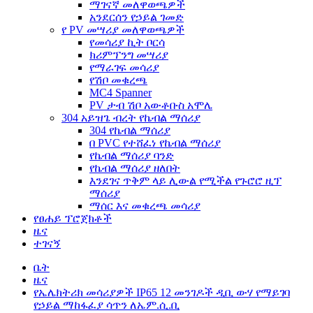
ማገናኛ መለዋወጫዎች
አንደርሰን የኃይል ገመድ
የ PV መሣሪያ መለዋወጫዎች
የመሳሪያ ኪት ቦርሳ
ክሪምፕንግ መሣሪያ
የማራገፍ መሳሪያ
የሽቦ መቁረጫ
MC4 Spanner
PV ታብ ሽቦ አውቶቡስ አሞሌ
304 አይዝጌ ብረት የኬብል ማሰሪያ
304 የኬብል ማሰሪያ
በ PVC የተሸፈነ የኬብል ማሰሪያ
የኬብል ማሰሪያ ባንድ
የኬብል ማሰሪያ ዘለበት
እንደገና ጥቅም ላይ ሊውል የሚችል የጉሮሮ ዚፕ
ማሰሪያ
ማሰር እና መቁረጫ መሳሪያ
የፀሐይ ፕሮጀክቶች
ዜና
ተገናኝ
ቤት
ዜና
የኤሌክትሪክ መሳሪያዎች IP65 12 መንገዶች ዲቢ ውሃ የማይገባ
የኃይል ማከፋፈያ ሳጥን ለኤም.ሲ.ቢ