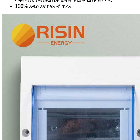
ጥቅም ላይ የሚውል ቤት ውስጥ ለመትከል በጣም ጥሩ
100% አዲስ እና ከፍተኛ ጥራት