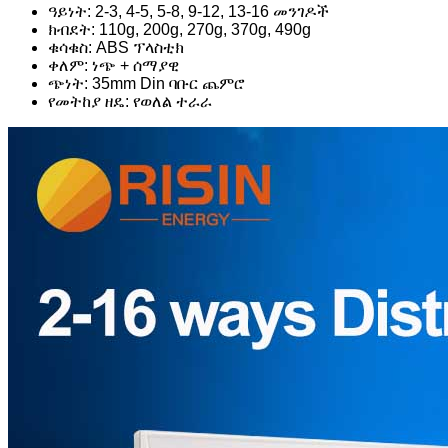
ዓይነት: 2-3, 4-5, 5-8, 9-12, 13-16 መንገዶች
ክብደት: 110g, 200g, 270g, 370g, 490g
ቁሳቁስ: ABS ፕላስቲክ
ቀለም: ነጭ + ሰማያዊ
ጭነት: 35mm Din ባቡር ጨምሮ
የመትከያ ዘዴ: የወለል ተራራ